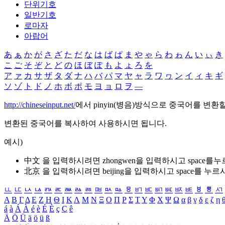
단위기호
일반기호
로마자
아랍어
あ
ぁ
か
が
さ
ざ
た
だ
な
は
ば
ぱ
ま
や
ゃ
ら
わ
ゎ
ん
い
ぃ
き
こ
ご
そ
ぞ
と
ど
の
ほ
ぼ
ぽ
も
よ
ょ
ろ
を
ア
ァ
カ
サ
ザ
タ
ダ
ナ
ハ
バ
パ
マ
ヤ
ャ
ラ
ワ
ヮ
ン
イ
ィ
キ
ギ
ソ
ゾ
ト
ド
ノ
ホ
ボ
ポ
モ
ヨ
ョ
ロ
ヲ
―
http://chineseinput.net/
에서 pinyin(병음)방식으로 중국어를 변환
변환된 중국어를 복사하여 사용하시면 됩니다.
예시)
中文 을 입력하시려면
zhongwen
을 입력하시고 space를
北京 을 입력하시려면
beijing
을 입력하시고 space를 누르
ㅥ
ㅦ
ㅧ
ㅨ
ㅩ
ㅪ
ㅫ
ㅬ
ㅭ
ㅮ
ㅯ
ㅰ
ㅱ
ㅲ
ㅳ
ㅴ
ㅵ
ㅶ
ㅷ
ㅸ
ㅹ
ㅺ
Α
Β
Γ
Δ
Ε
Ζ
Η
Θ
Ι
Κ
Λ
Μ
Ν
Ξ
Ο
Π
Ρ
Σ
Τ
Υ
Φ
Χ
Ψ
Ω
α
β
γ
δ
ε
ζ
η
á
à
Á
À
é
è
É
È
ç
Ç
ê
Ä
Ö
Ü
ä
ö
ü
ß