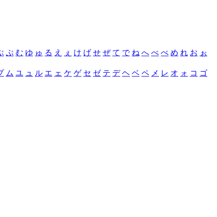
ぶ
ぷ
む
ゆ
ゅ
る
え
ぇ
け
げ
せ
ぜ
て
で
ね
へ
べ
ぺ
め
れ
お
ぉ
プ
ム
ユ
ュ
ル
エ
ェ
ケ
ゲ
セ
ゼ
テ
デ
ヘ
ベ
ペ
メ
レ
オ
ォ
コ
ゴ