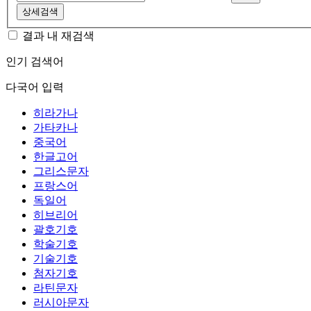
상세검색
결과 내 재검색
인기 검색어
다국어 입력
히라가나
가타카나
중국어
한글고어
그리스문자
프랑스어
독일어
히브리어
괄호기호
학술기호
기술기호
첨자기호
라틴문자
러시아문자