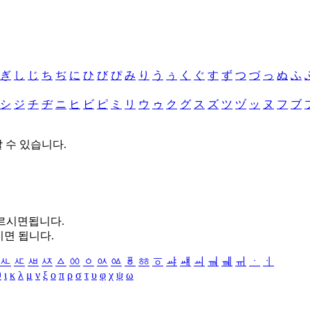
ぎ
し
じ
ち
ぢ
に
ひ
び
ぴ
み
り
う
ぅ
く
ぐ
す
ず
つ
づ
っ
ぬ
ふ
シ
ジ
チ
ヂ
ニ
ヒ
ビ
ピ
ミ
リ
ウ
ゥ
ク
グ
ス
ズ
ツ
ヅ
ッ
ヌ
フ
ブ
할 수 있습니다.
누르시면됩니다.
시면 됩니다.
ㅻ
ㅼ
ㅽ
ㅾ
ㅿ
ㆀ
ㆁ
ㆂ
ㆃ
ㆄ
ㆅ
ㆆ
ㆇ
ㆈ
ㆉ
ㆊ
ㆋ
ㆌ
ㆍ
ㆎ
θ
ι
κ
λ
μ
ν
ξ
ο
π
ρ
σ
τ
υ
φ
χ
ψ
ω