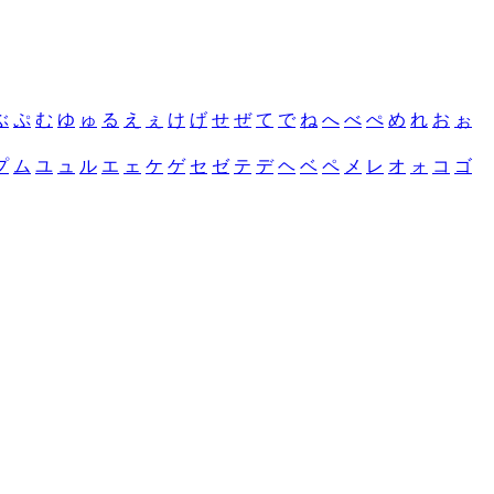
ぶ
ぷ
む
ゆ
ゅ
る
え
ぇ
け
げ
せ
ぜ
て
で
ね
へ
べ
ぺ
め
れ
お
ぉ
プ
ム
ユ
ュ
ル
エ
ェ
ケ
ゲ
セ
ゼ
テ
デ
ヘ
ベ
ペ
メ
レ
オ
ォ
コ
ゴ