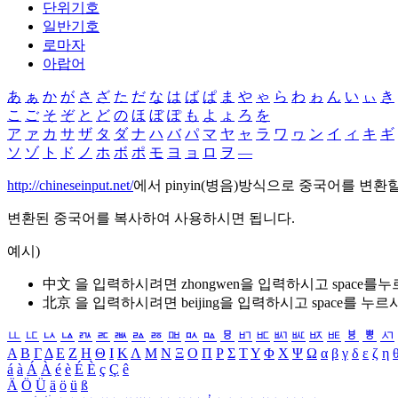
단위기호
일반기호
로마자
아랍어
あ
ぁ
か
が
さ
ざ
た
だ
な
は
ば
ぱ
ま
や
ゃ
ら
わ
ゎ
ん
い
ぃ
き
こ
ご
そ
ぞ
と
ど
の
ほ
ぼ
ぽ
も
よ
ょ
ろ
を
ア
ァ
カ
サ
ザ
タ
ダ
ナ
ハ
バ
パ
マ
ヤ
ャ
ラ
ワ
ヮ
ン
イ
ィ
キ
ギ
ソ
ゾ
ト
ド
ノ
ホ
ボ
ポ
モ
ヨ
ョ
ロ
ヲ
―
http://chineseinput.net/
에서 pinyin(병음)방식으로 중국어를 변환
변환된 중국어를 복사하여 사용하시면 됩니다.
예시)
中文 을 입력하시려면
zhongwen
을 입력하시고 space를
北京 을 입력하시려면
beijing
을 입력하시고 space를 누르
ㅥ
ㅦ
ㅧ
ㅨ
ㅩ
ㅪ
ㅫ
ㅬ
ㅭ
ㅮ
ㅯ
ㅰ
ㅱ
ㅲ
ㅳ
ㅴ
ㅵ
ㅶ
ㅷ
ㅸ
ㅹ
ㅺ
Α
Β
Γ
Δ
Ε
Ζ
Η
Θ
Ι
Κ
Λ
Μ
Ν
Ξ
Ο
Π
Ρ
Σ
Τ
Υ
Φ
Χ
Ψ
Ω
α
β
γ
δ
ε
ζ
η
á
à
Á
À
é
è
É
È
ç
Ç
ê
Ä
Ö
Ü
ä
ö
ü
ß