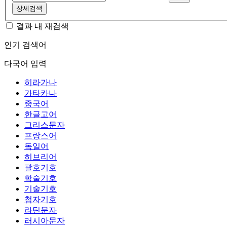
상세검색
결과 내 재검색
인기 검색어
다국어 입력
히라가나
가타카나
중국어
한글고어
그리스문자
프랑스어
독일어
히브리어
괄호기호
학술기호
기술기호
첨자기호
라틴문자
러시아문자