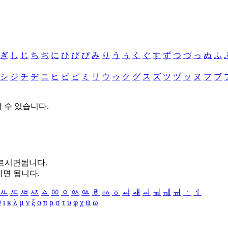
ぎ
し
じ
ち
ぢ
に
ひ
び
ぴ
み
り
う
ぅ
く
ぐ
す
ず
つ
づ
っ
ぬ
ふ
シ
ジ
チ
ヂ
ニ
ヒ
ビ
ピ
ミ
リ
ウ
ゥ
ク
グ
ス
ズ
ツ
ヅ
ッ
ヌ
フ
ブ
할 수 있습니다.
누르시면됩니다.
시면 됩니다.
ㅻ
ㅼ
ㅽ
ㅾ
ㅿ
ㆀ
ㆁ
ㆂ
ㆃ
ㆄ
ㆅ
ㆆ
ㆇ
ㆈ
ㆉ
ㆊ
ㆋ
ㆌ
ㆍ
ㆎ
θ
ι
κ
λ
μ
ν
ξ
ο
π
ρ
σ
τ
υ
φ
χ
ψ
ω