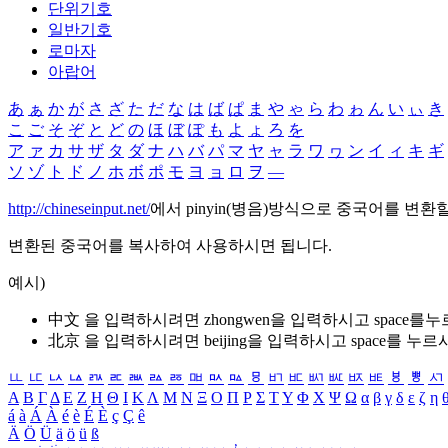
단위기호
일반기호
로마자
아랍어
あ
ぁ
か
が
さ
ざ
た
だ
な
は
ば
ぱ
ま
や
ゃ
ら
わ
ゎ
ん
い
ぃ
き
こ
ご
そ
ぞ
と
ど
の
ほ
ぼ
ぽ
も
よ
ょ
ろ
を
ア
ァ
カ
サ
ザ
タ
ダ
ナ
ハ
バ
パ
マ
ヤ
ャ
ラ
ワ
ヮ
ン
イ
ィ
キ
ギ
ソ
ゾ
ト
ド
ノ
ホ
ボ
ポ
モ
ヨ
ョ
ロ
ヲ
―
http://chineseinput.net/
에서 pinyin(병음)방식으로 중국어를 변환
변환된 중국어를 복사하여 사용하시면 됩니다.
예시)
中文 을 입력하시려면
zhongwen
을 입력하시고 space를
北京 을 입력하시려면
beijing
을 입력하시고 space를 누르
ㅥ
ㅦ
ㅧ
ㅨ
ㅩ
ㅪ
ㅫ
ㅬ
ㅭ
ㅮ
ㅯ
ㅰ
ㅱ
ㅲ
ㅳ
ㅴ
ㅵ
ㅶ
ㅷ
ㅸ
ㅹ
ㅺ
Α
Β
Γ
Δ
Ε
Ζ
Η
Θ
Ι
Κ
Λ
Μ
Ν
Ξ
Ο
Π
Ρ
Σ
Τ
Υ
Φ
Χ
Ψ
Ω
α
β
γ
δ
ε
ζ
η
á
à
Á
À
é
è
É
È
ç
Ç
ê
Ä
Ö
Ü
ä
ö
ü
ß