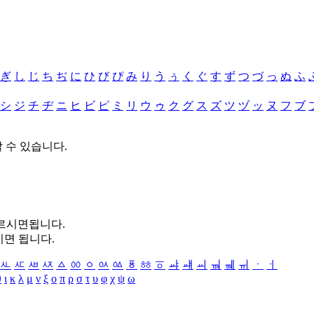
ぎ
し
じ
ち
ぢ
に
ひ
び
ぴ
み
り
う
ぅ
く
ぐ
す
ず
つ
づ
っ
ぬ
ふ
シ
ジ
チ
ヂ
ニ
ヒ
ビ
ピ
ミ
リ
ウ
ゥ
ク
グ
ス
ズ
ツ
ヅ
ッ
ヌ
フ
ブ
할 수 있습니다.
누르시면됩니다.
시면 됩니다.
ㅻ
ㅼ
ㅽ
ㅾ
ㅿ
ㆀ
ㆁ
ㆂ
ㆃ
ㆄ
ㆅ
ㆆ
ㆇ
ㆈ
ㆉ
ㆊ
ㆋ
ㆌ
ㆍ
ㆎ
θ
ι
κ
λ
μ
ν
ξ
ο
π
ρ
σ
τ
υ
φ
χ
ψ
ω