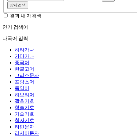
상세검색
결과 내 재검색
인기 검색어
다국어 입력
히라가나
가타카나
중국어
한글고어
그리스문자
프랑스어
독일어
히브리어
괄호기호
학술기호
기술기호
첨자기호
라틴문자
러시아문자