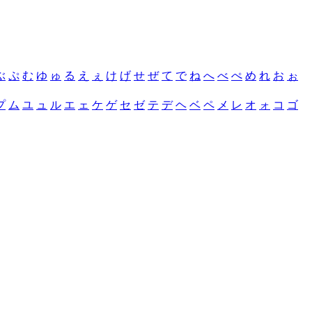
ぶ
ぷ
む
ゆ
ゅ
る
え
ぇ
け
げ
せ
ぜ
て
で
ね
へ
べ
ぺ
め
れ
お
ぉ
プ
ム
ユ
ュ
ル
エ
ェ
ケ
ゲ
セ
ゼ
テ
デ
ヘ
ベ
ペ
メ
レ
オ
ォ
コ
ゴ