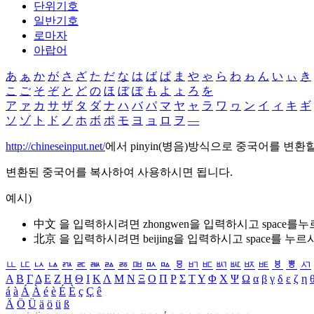
단위기호
일반기호
로마자
아랍어
あ
ぁ
か
が
さ
ざ
た
だ
な
は
ば
ぱ
ま
や
ゃ
ら
わ
ゎ
ん
い
ぃ
き
こ
ご
そ
ぞ
と
ど
の
ほ
ぼ
ぽ
も
よ
ょ
ろ
を
ア
ァ
カ
サ
ザ
タ
ダ
ナ
ハ
バ
パ
マ
ヤ
ャ
ラ
ワ
ヮ
ン
イ
ィ
キ
ギ
ソ
ゾ
ト
ド
ノ
ホ
ボ
ポ
モ
ヨ
ョ
ロ
ヲ
―
http://chineseinput.net/
에서 pinyin(병음)방식으로 중국어를 변환
변환된 중국어를 복사하여 사용하시면 됩니다.
예시)
中文 을 입력하시려면
zhongwen
을 입력하시고 space를
北京 을 입력하시려면
beijing
을 입력하시고 space를 누르
ㅥ
ㅦ
ㅧ
ㅨ
ㅩ
ㅪ
ㅫ
ㅬ
ㅭ
ㅮ
ㅯ
ㅰ
ㅱ
ㅲ
ㅳ
ㅴ
ㅵ
ㅶ
ㅷ
ㅸ
ㅹ
ㅺ
Α
Β
Γ
Δ
Ε
Ζ
Η
Θ
Ι
Κ
Λ
Μ
Ν
Ξ
Ο
Π
Ρ
Σ
Τ
Υ
Φ
Χ
Ψ
Ω
α
β
γ
δ
ε
ζ
η
á
à
Á
À
é
è
É
È
ç
Ç
ê
Ä
Ö
Ü
ä
ö
ü
ß