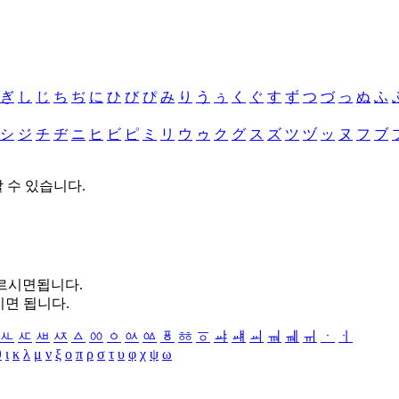
ぎ
し
じ
ち
ぢ
に
ひ
び
ぴ
み
り
う
ぅ
く
ぐ
す
ず
つ
づ
っ
ぬ
ふ
シ
ジ
チ
ヂ
ニ
ヒ
ビ
ピ
ミ
リ
ウ
ゥ
ク
グ
ス
ズ
ツ
ヅ
ッ
ヌ
フ
ブ
할 수 있습니다.
누르시면됩니다.
시면 됩니다.
ㅻ
ㅼ
ㅽ
ㅾ
ㅿ
ㆀ
ㆁ
ㆂ
ㆃ
ㆄ
ㆅ
ㆆ
ㆇ
ㆈ
ㆉ
ㆊ
ㆋ
ㆌ
ㆍ
ㆎ
θ
ι
κ
λ
μ
ν
ξ
ο
π
ρ
σ
τ
υ
φ
χ
ψ
ω