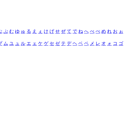
ぶ
ぷ
む
ゆ
ゅ
る
え
ぇ
け
げ
せ
ぜ
て
で
ね
へ
べ
ぺ
め
れ
お
ぉ
プ
ム
ユ
ュ
ル
エ
ェ
ケ
ゲ
セ
ゼ
テ
デ
ヘ
ベ
ペ
メ
レ
オ
ォ
コ
ゴ