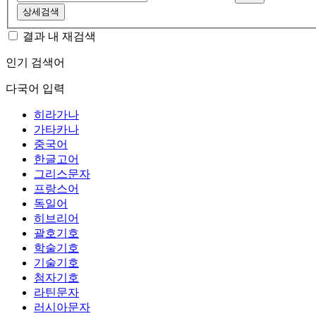
상세검색
결과 내 재검색
인기 검색어
다국어 입력
히라가나
가타카나
중국어
한글고어
그리스문자
프랑스어
독일어
히브리어
괄호기호
학술기호
기술기호
첨자기호
라틴문자
러시아문자