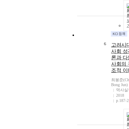
6
고려시
사회 성
론과 다
사회의 
조적 이
최봉준(Cho
Bong Jun)
역사실
2018
p.187-