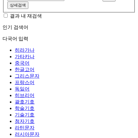
상세검색
결과 내 재검색
인기 검색어
다국어 입력
히라가나
가타카나
중국어
한글고어
그리스문자
프랑스어
독일어
히브리어
괄호기호
학술기호
기술기호
첨자기호
라틴문자
러시아문자