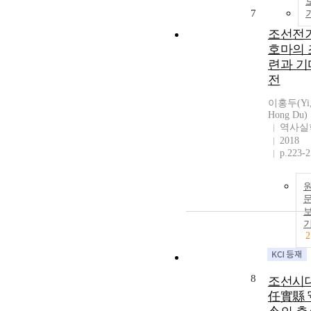
7
조선전
호마의 
련과 기
전
이홍두(Yi
Hong Du)
역사실
2018
p.223-
2
8
조선시
任實縣 