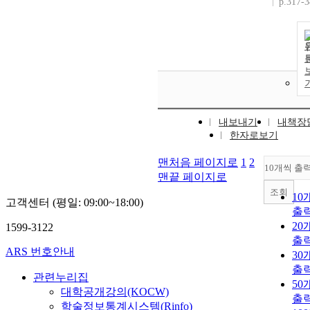
p.317-
내보내기
내책장
한자로보기
맨처음 페이지로
1
2
10개씩 출
맨끝 페이지로
조회
10
고객센터 (평일: 09:00~18:00)
출
20
1599-3122
출
ARS 번호안내
30
출
관련누리집
50
대학공개강의(KOCW)
출
학술정보통계시스템(Rinfo)