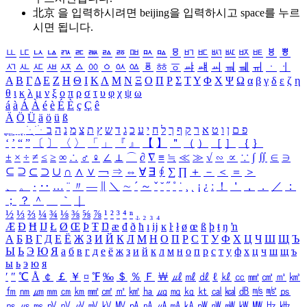
北京 을 입력하시려면
beijing
을 입력하시고 space를 누르
시면 됩니다.
ㅥ
ㅦ
ㅧ
ㅨ
ㅩ
ㅪ
ㅫ
ㅬ
ㅭ
ㅮ
ㅯ
ㅰ
ㅱ
ㅲ
ㅳ
ㅴ
ㅵ
ㅶ
ㅷ
ㅸ
ㅹ
ㅺ
ㅻ
ㅼ
ㅽ
ㅾ
ㅿ
ㆀ
ㆁ
ㆂ
ㆃ
ㆄ
ㆅ
ㆆ
ㆇ
ㆈ
ㆉ
ㆊ
ㆋ
ㆌ
ㆍ
ㆎ
Α
Β
Γ
Δ
Ε
Ζ
Η
Θ
Ι
Κ
Λ
Μ
Ν
Ξ
Ο
Π
Ρ
Σ
Τ
Υ
Φ
Χ
Ψ
Ω
α
β
γ
δ
ε
ζ
η
θ
ι
κ
λ
μ
ν
ξ
ο
π
ρ
σ
τ
υ
φ
χ
ψ
ω
á
à
Á
À
é
è
É
È
ç
Ç
ê
Ä
Ö
Ü
ä
ö
ü
ß
ְ
ֳ
ֲ
ֱ
ָ
ַ
ֵ
ֶ
ִ
ֹ
ּ
ֻ
ׂ
ׁ
ּ
ב
ה
נ
מ
צ
ת
ץ
ש
ד
ג
כ
ע
י
ח
ל
ך
ף
ק
ר
א
ט
ו
ן
ם
פ
‘
’
“
”
〔
〕
〈
〉
「
」
『
』
【
】
＂
（
）
［
］
｛
｝
±
×
÷
≠
≤
≥
∞
∴
♂
♀
∠
⊥
⌒
∂
∇
≡
≒
≪
≫
√
∽
∝
∵
∫
∬
∈
∋
⊆
⊇
⊂
⊃
∪
∩
∧
∨
￢
⇒
⇔
∀
∃
∮
∑
∏
＋
－
＜
＝
＞
、
。
·
‥
…
¨
〃
―
∥
＼
∼
´
～
ˇ
˘
˝
˚
˙
¸
˛
¡
¿
ː
！
＇
，
．
／
：
；
？
＾
＿
｀
｜
½
⅓
⅔
¼
¾
⅛
⅜
⅝
⅞
¹
²
³
⁴
ⁿ
₁
₂
₃
₄
Æ
Ð
Ħ
Ĳ
Ł
Ø
Œ
Þ
Ŧ
Ŋ
æ
đ
ð
ħ
ı
ĳ
ĸ
ŀ
ł
ø
œ
ß
þ
ŧ
ŋ
ŉ
А
Б
В
Г
Д
Е
Ё
Ж
З
И
Й
К
Л
М
Н
О
П
Р
С
Т
У
Ф
Х
Ц
Ч
Ш
Щ
Ъ
Ы
Ь
Э
Ю
Я
а
б
в
г
д
е
ё
ж
з
и
й
к
л
м
н
о
п
р
с
т
у
ф
х
ц
ч
ш
щ
ъ
ы
ь
э
ю
я
′
″
℃
Å
￠
￡
￥
¤
℉
‰
＄
％
Ｆ
￦
㎕
㎖
㎗
ℓ
㎘
㏄
㎣
㎤
㎥
㎦
㎙
㎚
㎛
㎜
㎝
㎞
㎟
㎠
㎡
㎢
㏊
㎍
㎎
㎏
㏏
㎈
㎉
㏈
㎧
㎨
㎰
㎱
㎲
㎳
㎴
㎵
㎶
㎷
㎸
㎹
㎀
㎁
㎂
㎃
㎄
㎺
㎻
㎽
㎾
㎿
㎐
㎑