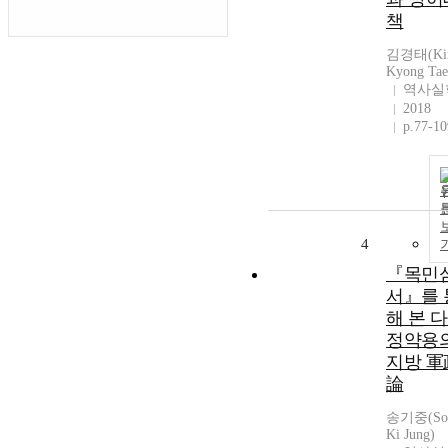
책
김경태(Ki
Kyong Tae
역사실
2018
p.77-10
4
『목민
서』를 
해 본 
정약용
지방 軍
論
송기중(So
Ki Jung)