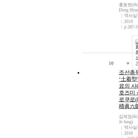
홍동현(Ho
Dong Hyu
역사실
2018
p.287-
10
조선총
‘土着型’
료의 사
호즈미 
로쿠로(
積眞六郞
김제정(Ki
Je Jung)
역사실
2018