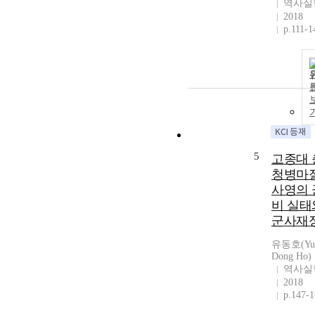
역사실
2018
p.111-1
5
고종대 
청병마
사영의 
비 실태
군사재
유동호(Yu
Dong Ho)
역사실
2018
p.147-