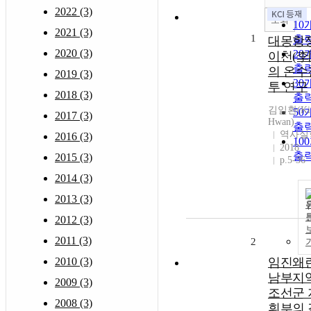
2022 (3)
조회
10
2021 (3)
1
출
대몽항
2020 (3)
20
이천(李
출
의 온수
2019 (3)
30
투 연구
2018 (3)
출
김일환(Kim
50
2017 (3)
Hwan)
출
역사실
2016 (3)
10
2018
출
2015 (3)
p.5-36
2014 (3)
2013 (3)
2012 (3)
2011 (3)
2
2010 (3)
임진왜
남부지
2009 (3)
조선군 
2008 (3)
휘부의 