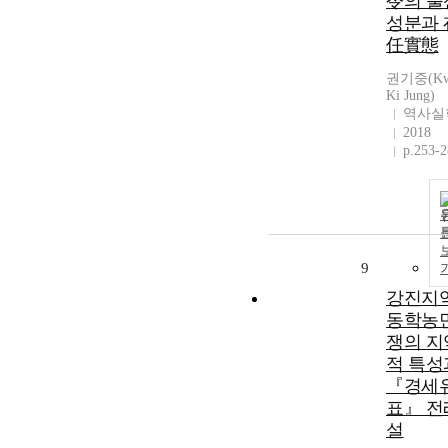
令의 출
성분과 
任實態
권기중(Kw
Ki Jung)
역사실
2018
p.253-
9
강진지
동학농
쟁의 지
적 특성
『경세
표』 전
설