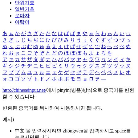
단위기호
일반기호
로마자
아랍어
あ
ぁ
か
が
さ
ざ
た
だ
な
は
ば
ぱ
ま
や
ゃ
ら
わ
ゎ
ん
い
ぃ
き
ぎ
し
じ
ち
ぢ
に
ひ
び
ぴ
み
り
う
ぅ
く
ぐ
す
ず
つ
づ
っ
ぬ
ふ
ぶ
ぷ
む
ゆ
ゅ
る
え
ぇ
け
げ
せ
ぜ
て
で
ね
へ
べ
ぺ
め
れ
お
ぉ
こ
ご
そ
ぞ
と
ど
の
ほ
ぼ
ぽ
も
よ
ょ
ろ
を
ア
ァ
カ
サ
ザ
タ
ダ
ナ
ハ
バ
パ
マ
ヤ
ャ
ラ
ワ
ヮ
ン
イ
ィ
キ
ギ
シ
ジ
チ
ヂ
ニ
ヒ
ビ
ピ
ミ
リ
ウ
ゥ
ク
グ
ス
ズ
ツ
ヅ
ッ
ヌ
フ
ブ
プ
ム
ユ
ュ
ル
エ
ェ
ケ
ゲ
セ
ゼ
テ
デ
ヘ
ベ
ペ
メ
レ
オ
ォ
コ
ゴ
ソ
ゾ
ト
ド
ノ
ホ
ボ
ポ
モ
ヨ
ョ
ロ
ヲ
―
http://chineseinput.net/
에서 pinyin(병음)방식으로 중국어를 변환
할 수 있습니다.
변환된 중국어를 복사하여 사용하시면 됩니다.
예시)
中文 을 입력하시려면
zhongwen
을 입력하시고 space를
누르시면됩니다.