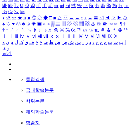
㎒
㎓
㎔
Ω
㏀
㏁
㎊
㎋
㎌
㏖
㏅
㎭
㎮
㎯
㏛
㎩
㎪
㎫
㎬
㏝
㏐
㏓
㏃
㏉
㏜
㏆
§
※
☆
★
○
●
◎
◇
◆
□
■
△
▽
→
←
↑
↓
↔
〓
◁
◀
▷
▶
♤
♠
♡
♥
♧
♣
⊙
◈
▣
◐
◑
▒
▤
▥
▨
▧
▦
▩
♨
☏
☎
☜
☞
¶
†
‡
↕
↗
↙
↖
↘
♭
♩
♪
♬
㉿
㈜
№
㏇
™
㏂
㏘
℡
＃
＆
＊
＠
ª
º
ⅰ
ⅱ
ⅲ
ⅳ
ⅴ
ⅵ
ⅶ
ⅷ
ⅸ
ⅹ
Ⅰ
Ⅱ
Ⅲ
Ⅳ
Ⅴ
Ⅵ
Ⅶ
Ⅷ
Ⅸ
Ⅹ
ا
ب
ت
ث
ج
ح
خ
د
ذ
ر
ز
س
ش
ص
ض
ط
ظ
ع
غ
ف
ق
ک
ل
م
ن
ه
و
ی
닫기
통합검색
국내학술논문
학위논문
해외학술논문
학술지