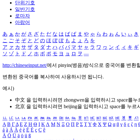
단위기호
일반기호
로마자
아랍어
あ
ぁ
か
が
さ
ざ
た
だ
な
は
ば
ぱ
ま
や
ゃ
ら
わ
ゎ
ん
い
ぃ
き
こ
ご
そ
ぞ
と
ど
の
ほ
ぼ
ぽ
も
よ
ょ
ろ
を
ア
ァ
カ
サ
ザ
タ
ダ
ナ
ハ
バ
パ
マ
ヤ
ャ
ラ
ワ
ヮ
ン
イ
ィ
キ
ギ
ソ
ゾ
ト
ド
ノ
ホ
ボ
ポ
モ
ヨ
ョ
ロ
ヲ
―
http://chineseinput.net/
에서 pinyin(병음)방식으로 중국어를 변환
변환된 중국어를 복사하여 사용하시면 됩니다.
예시)
中文 을 입력하시려면
zhongwen
을 입력하시고 space를
北京 을 입력하시려면
beijing
을 입력하시고 space를 누르
ㅥ
ㅦ
ㅧ
ㅨ
ㅩ
ㅪ
ㅫ
ㅬ
ㅭ
ㅮ
ㅯ
ㅰ
ㅱ
ㅲ
ㅳ
ㅴ
ㅵ
ㅶ
ㅷ
ㅸ
ㅹ
ㅺ
Α
Β
Γ
Δ
Ε
Ζ
Η
Θ
Ι
Κ
Λ
Μ
Ν
Ξ
Ο
Π
Ρ
Σ
Τ
Υ
Φ
Χ
Ψ
Ω
α
β
γ
δ
ε
ζ
η
á
à
Á
À
é
è
É
È
ç
Ç
ê
Ä
Ö
Ü
ä
ö
ü
ß