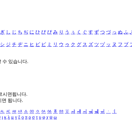
ぎ
し
じ
ち
ぢ
に
ひ
び
ぴ
み
り
う
ぅ
く
ぐ
す
ず
つ
づ
っ
ぬ
ふ
シ
ジ
チ
ヂ
ニ
ヒ
ビ
ピ
ミ
リ
ウ
ゥ
ク
グ
ス
ズ
ツ
ヅ
ッ
ヌ
フ
ブ
할 수 있습니다.
누르시면됩니다.
시면 됩니다.
ㅻ
ㅼ
ㅽ
ㅾ
ㅿ
ㆀ
ㆁ
ㆂ
ㆃ
ㆄ
ㆅ
ㆆ
ㆇ
ㆈ
ㆉ
ㆊ
ㆋ
ㆌ
ㆍ
ㆎ
θ
ι
κ
λ
μ
ν
ξ
ο
π
ρ
σ
τ
υ
φ
χ
ψ
ω