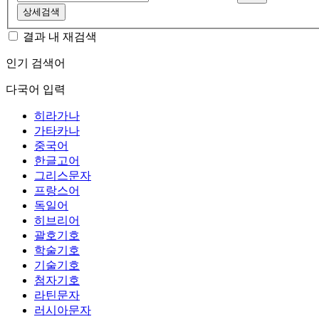
상세검색
결과 내 재검색
인기 검색어
다국어 입력
히라가나
가타카나
중국어
한글고어
그리스문자
프랑스어
독일어
히브리어
괄호기호
학술기호
기술기호
첨자기호
라틴문자
러시아문자