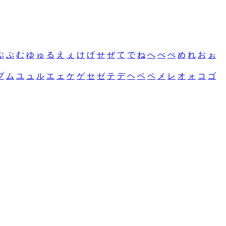
ぶ
ぷ
む
ゆ
ゅ
る
え
ぇ
け
げ
せ
ぜ
て
で
ね
へ
べ
ぺ
め
れ
お
ぉ
プ
ム
ユ
ュ
ル
エ
ェ
ケ
ゲ
セ
ゼ
テ
デ
ヘ
ベ
ペ
メ
レ
オ
ォ
コ
ゴ