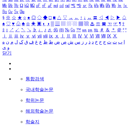
㎒
㎓
㎔
Ω
㏀
㏁
㎊
㎋
㎌
㏖
㏅
㎭
㎮
㎯
㏛
㎩
㎪
㎫
㎬
㏝
㏐
㏓
㏃
㏉
㏜
㏆
§
※
☆
★
○
●
◎
◇
◆
□
■
△
▽
→
←
↑
↓
↔
〓
◁
◀
▷
▶
♤
♠
♡
♥
♧
♣
⊙
◈
▣
◐
◑
▒
▤
▥
▨
▧
▦
▩
♨
☏
☎
☜
☞
¶
†
‡
↕
↗
↙
↖
↘
♭
♩
♪
♬
㉿
㈜
№
㏇
™
㏂
㏘
℡
＃
＆
＊
＠
ª
º
ⅰ
ⅱ
ⅲ
ⅳ
ⅴ
ⅵ
ⅶ
ⅷ
ⅸ
ⅹ
Ⅰ
Ⅱ
Ⅲ
Ⅳ
Ⅴ
Ⅵ
Ⅶ
Ⅷ
Ⅸ
Ⅹ
ا
ب
ت
ث
ج
ح
خ
د
ذ
ر
ز
س
ش
ص
ض
ط
ظ
ع
غ
ف
ق
ک
ل
م
ن
ه
و
ی
닫기
통합검색
국내학술논문
학위논문
해외학술논문
학술지