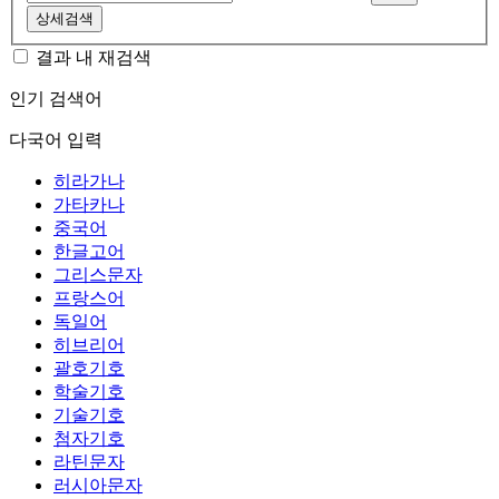
상세검색
결과 내 재검색
인기 검색어
다국어 입력
히라가나
가타카나
중국어
한글고어
그리스문자
프랑스어
독일어
히브리어
괄호기호
학술기호
기술기호
첨자기호
라틴문자
러시아문자