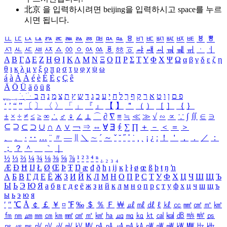
北京 을 입력하시려면
beijing
을 입력하시고 space를 누르
시면 됩니다.
ㅥ
ㅦ
ㅧ
ㅨ
ㅩ
ㅪ
ㅫ
ㅬ
ㅭ
ㅮ
ㅯ
ㅰ
ㅱ
ㅲ
ㅳ
ㅴ
ㅵ
ㅶ
ㅷ
ㅸ
ㅹ
ㅺ
ㅻ
ㅼ
ㅽ
ㅾ
ㅿ
ㆀ
ㆁ
ㆂ
ㆃ
ㆄ
ㆅ
ㆆ
ㆇ
ㆈ
ㆉ
ㆊ
ㆋ
ㆌ
ㆍ
ㆎ
Α
Β
Γ
Δ
Ε
Ζ
Η
Θ
Ι
Κ
Λ
Μ
Ν
Ξ
Ο
Π
Ρ
Σ
Τ
Υ
Φ
Χ
Ψ
Ω
α
β
γ
δ
ε
ζ
η
θ
ι
κ
λ
μ
ν
ξ
ο
π
ρ
σ
τ
υ
φ
χ
ψ
ω
á
à
Á
À
é
è
É
È
ç
Ç
ê
Ä
Ö
Ü
ä
ö
ü
ß
ְ
ֳ
ֲ
ֱ
ָ
ַ
ֵ
ֶ
ִ
ֹ
ּ
ֻ
ׂ
ׁ
ּ
ב
ה
נ
מ
צ
ת
ץ
ש
ד
ג
כ
ע
י
ח
ל
ך
ף
ק
ר
א
ט
ו
ן
ם
פ
‘
’
“
”
〔
〕
〈
〉
「
」
『
』
【
】
＂
（
）
［
］
｛
｝
±
×
÷
≠
≤
≥
∞
∴
♂
♀
∠
⊥
⌒
∂
∇
≡
≒
≪
≫
√
∽
∝
∵
∫
∬
∈
∋
⊆
⊇
⊂
⊃
∪
∩
∧
∨
￢
⇒
⇔
∀
∃
∮
∑
∏
＋
－
＜
＝
＞
、
。
·
‥
…
¨
〃
―
∥
＼
∼
´
～
ˇ
˘
˝
˚
˙
¸
˛
¡
¿
ː
！
＇
，
．
／
：
；
？
＾
＿
｀
｜
½
⅓
⅔
¼
¾
⅛
⅜
⅝
⅞
¹
²
³
⁴
ⁿ
₁
₂
₃
₄
Æ
Ð
Ħ
Ĳ
Ł
Ø
Œ
Þ
Ŧ
Ŋ
æ
đ
ð
ħ
ı
ĳ
ĸ
ŀ
ł
ø
œ
ß
þ
ŧ
ŋ
ŉ
А
Б
В
Г
Д
Е
Ё
Ж
З
И
Й
К
Л
М
Н
О
П
Р
С
Т
У
Ф
Х
Ц
Ч
Ш
Щ
Ъ
Ы
Ь
Э
Ю
Я
а
б
в
г
д
е
ё
ж
з
и
й
к
л
м
н
о
п
р
с
т
у
ф
х
ц
ч
ш
щ
ъ
ы
ь
э
ю
я
′
″
℃
Å
￠
￡
￥
¤
℉
‰
＄
％
Ｆ
￦
㎕
㎖
㎗
ℓ
㎘
㏄
㎣
㎤
㎥
㎦
㎙
㎚
㎛
㎜
㎝
㎞
㎟
㎠
㎡
㎢
㏊
㎍
㎎
㎏
㏏
㎈
㎉
㏈
㎧
㎨
㎰
㎱
㎲
㎳
㎴
㎵
㎶
㎷
㎸
㎹
㎀
㎁
㎂
㎃
㎄
㎺
㎻
㎽
㎾
㎿
㎐
㎑