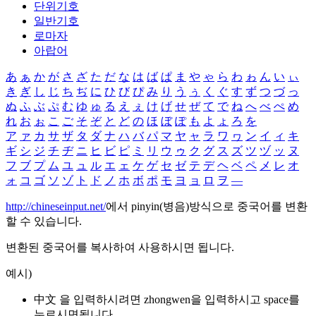
단위기호
일반기호
로마자
아랍어
あ
ぁ
か
が
さ
ざ
た
だ
な
は
ば
ぱ
ま
や
ゃ
ら
わ
ゎ
ん
い
ぃ
き
ぎ
し
じ
ち
ぢ
に
ひ
び
ぴ
み
り
う
ぅ
く
ぐ
す
ず
つ
づ
っ
ぬ
ふ
ぶ
ぷ
む
ゆ
ゅ
る
え
ぇ
け
げ
せ
ぜ
て
で
ね
へ
べ
ぺ
め
れ
お
ぉ
こ
ご
そ
ぞ
と
ど
の
ほ
ぼ
ぽ
も
よ
ょ
ろ
を
ア
ァ
カ
サ
ザ
タ
ダ
ナ
ハ
バ
パ
マ
ヤ
ャ
ラ
ワ
ヮ
ン
イ
ィ
キ
ギ
シ
ジ
チ
ヂ
ニ
ヒ
ビ
ピ
ミ
リ
ウ
ゥ
ク
グ
ス
ズ
ツ
ヅ
ッ
ヌ
フ
ブ
プ
ム
ユ
ュ
ル
エ
ェ
ケ
ゲ
セ
ゼ
テ
デ
ヘ
ベ
ペ
メ
レ
オ
ォ
コ
ゴ
ソ
ゾ
ト
ド
ノ
ホ
ボ
ポ
モ
ヨ
ョ
ロ
ヲ
―
http://chineseinput.net/
에서 pinyin(병음)방식으로 중국어를 변환
할 수 있습니다.
변환된 중국어를 복사하여 사용하시면 됩니다.
예시)
中文 을 입력하시려면
zhongwen
을 입력하시고 space를
누르시면됩니다.