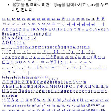
北京 을 입력하시려면
beijing
을 입력하시고 space를 누르
시면 됩니다.
ㅥ
ㅦ
ㅧ
ㅨ
ㅩ
ㅪ
ㅫ
ㅬ
ㅭ
ㅮ
ㅯ
ㅰ
ㅱ
ㅲ
ㅳ
ㅴ
ㅵ
ㅶ
ㅷ
ㅸ
ㅹ
ㅺ
ㅻ
ㅼ
ㅽ
ㅾ
ㅿ
ㆀ
ㆁ
ㆂ
ㆃ
ㆄ
ㆅ
ㆆ
ㆇ
ㆈ
ㆉ
ㆊ
ㆋ
ㆌ
ㆍ
ㆎ
Α
Β
Γ
Δ
Ε
Ζ
Η
Θ
Ι
Κ
Λ
Μ
Ν
Ξ
Ο
Π
Ρ
Σ
Τ
Υ
Φ
Χ
Ψ
Ω
α
β
γ
δ
ε
ζ
η
θ
ι
κ
λ
μ
ν
ξ
ο
π
ρ
σ
τ
υ
φ
χ
ψ
ω
á
à
Á
À
é
è
É
È
ç
Ç
ê
Ä
Ö
Ü
ä
ö
ü
ß
ְ
ֳ
ֲ
ֱ
ָ
ַ
ֵ
ֶ
ִ
ֹ
ּ
ֻ
ׂ
ׁ
ּ
ב
ה
נ
מ
צ
ת
ץ
ש
ד
ג
כ
ע
י
ח
ל
ך
ף
ק
ר
א
ט
ו
ן
ם
פ
‘
’
“
”
〔
〕
〈
〉
「
」
『
』
【
】
＂
（
）
［
］
｛
｝
±
×
÷
≠
≤
≥
∞
∴
♂
♀
∠
⊥
⌒
∂
∇
≡
≒
≪
≫
√
∽
∝
∵
∫
∬
∈
∋
⊆
⊇
⊂
⊃
∪
∩
∧
∨
￢
⇒
⇔
∀
∃
∮
∑
∏
＋
－
＜
＝
＞
、
。
·
‥
…
¨
〃
―
∥
＼
∼
´
～
ˇ
˘
˝
˚
˙
¸
˛
¡
¿
ː
！
＇
，
．
／
：
；
？
＾
＿
｀
｜
½
⅓
⅔
¼
¾
⅛
⅜
⅝
⅞
¹
²
³
⁴
ⁿ
₁
₂
₃
₄
Æ
Ð
Ħ
Ĳ
Ł
Ø
Œ
Þ
Ŧ
Ŋ
æ
đ
ð
ħ
ı
ĳ
ĸ
ŀ
ł
ø
œ
ß
þ
ŧ
ŋ
ŉ
А
Б
В
Г
Д
Е
Ё
Ж
З
И
Й
К
Л
М
Н
О
П
Р
С
Т
У
Ф
Х
Ц
Ч
Ш
Щ
Ъ
Ы
Ь
Э
Ю
Я
а
б
в
г
д
е
ё
ж
з
и
й
к
л
м
н
о
п
р
с
т
у
ф
х
ц
ч
ш
щ
ъ
ы
ь
э
ю
я
′
″
℃
Å
￠
￡
￥
¤
℉
‰
＄
％
Ｆ
￦
㎕
㎖
㎗
ℓ
㎘
㏄
㎣
㎤
㎥
㎦
㎙
㎚
㎛
㎜
㎝
㎞
㎟
㎠
㎡
㎢
㏊
㎍
㎎
㎏
㏏
㎈
㎉
㏈
㎧
㎨
㎰
㎱
㎲
㎳
㎴
㎵
㎶
㎷
㎸
㎹
㎀
㎁
㎂
㎃
㎄
㎺
㎻
㎽
㎾
㎿
㎐
㎑