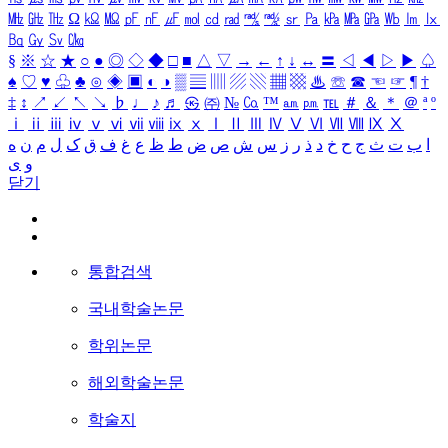
㎒
㎓
㎔
Ω
㏀
㏁
㎊
㎋
㎌
㏖
㏅
㎭
㎮
㎯
㏛
㎩
㎪
㎫
㎬
㏝
㏐
㏓
㏃
㏉
㏜
㏆
§
※
☆
★
○
●
◎
◇
◆
□
■
△
▽
→
←
↑
↓
↔
〓
◁
◀
▷
▶
♤
♠
♡
♥
♧
♣
⊙
◈
▣
◐
◑
▒
▤
▥
▨
▧
▦
▩
♨
☏
☎
☜
☞
¶
†
‡
↕
↗
↙
↖
↘
♭
♩
♪
♬
㉿
㈜
№
㏇
™
㏂
㏘
℡
＃
＆
＊
＠
ª
º
ⅰ
ⅱ
ⅲ
ⅳ
ⅴ
ⅵ
ⅶ
ⅷ
ⅸ
ⅹ
Ⅰ
Ⅱ
Ⅲ
Ⅳ
Ⅴ
Ⅵ
Ⅶ
Ⅷ
Ⅸ
Ⅹ
ا
ب
ت
ث
ج
ح
خ
د
ذ
ر
ز
س
ش
ص
ض
ط
ظ
ع
غ
ف
ق
ک
ل
م
ن
ه
و
ی
닫기
통합검색
국내학술논문
학위논문
해외학술논문
학술지