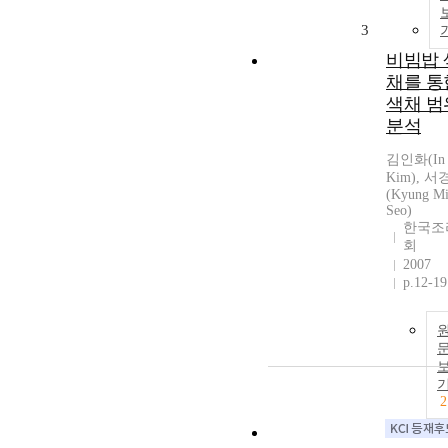
3
비빔밥 
채를 통
색채 범
분석
김인화(In
Kim), 
(Kyung M
Seo)
한국조
회
2007
p.12-19
2