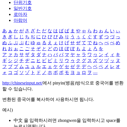
단위기호
일반기호
로마자
아랍어
あ
ぁ
か
が
さ
ざ
た
だ
な
は
ば
ぱ
ま
や
ゃ
ら
わ
ゎ
ん
い
ぃ
き
ぎ
し
じ
ち
ぢ
に
ひ
び
ぴ
み
り
う
ぅ
く
ぐ
す
ず
つ
づ
っ
ぬ
ふ
ぶ
ぷ
む
ゆ
ゅ
る
え
ぇ
け
げ
せ
ぜ
て
で
ね
へ
べ
ぺ
め
れ
お
ぉ
こ
ご
そ
ぞ
と
ど
の
ほ
ぼ
ぽ
も
よ
ょ
ろ
を
ア
ァ
カ
サ
ザ
タ
ダ
ナ
ハ
バ
パ
マ
ヤ
ャ
ラ
ワ
ヮ
ン
イ
ィ
キ
ギ
シ
ジ
チ
ヂ
ニ
ヒ
ビ
ピ
ミ
リ
ウ
ゥ
ク
グ
ス
ズ
ツ
ヅ
ッ
ヌ
フ
ブ
プ
ム
ユ
ュ
ル
エ
ェ
ケ
ゲ
セ
ゼ
テ
デ
ヘ
ベ
ペ
メ
レ
オ
ォ
コ
ゴ
ソ
ゾ
ト
ド
ノ
ホ
ボ
ポ
モ
ヨ
ョ
ロ
ヲ
―
http://chineseinput.net/
에서 pinyin(병음)방식으로 중국어를 변환
할 수 있습니다.
변환된 중국어를 복사하여 사용하시면 됩니다.
예시)
中文 을 입력하시려면
zhongwen
을 입력하시고 space를
누르시면됩니다.