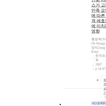
연회 서
스가 고
만족 요
에 따른
객 애호
에 미치
영향
홍영옥(Yo
Ok Hong)
장익(Jang 
Kim)
한국조
회
2007
p.54-67
3