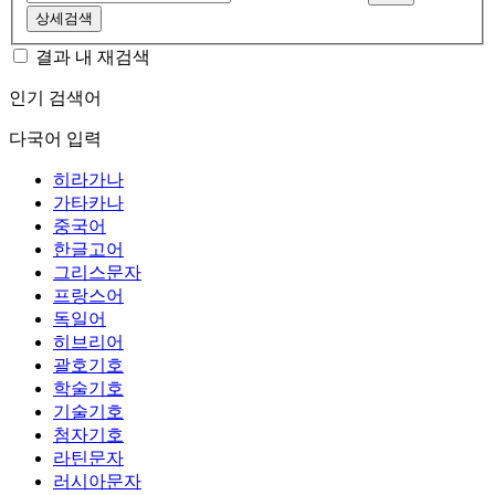
상세검색
결과 내 재검색
인기 검색어
다국어 입력
히라가나
가타카나
중국어
한글고어
그리스문자
프랑스어
독일어
히브리어
괄호기호
학술기호
기술기호
첨자기호
라틴문자
러시아문자