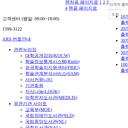
맨처음 페이지로
1
2
3
10개씩 출
4
맨끝 페이지로
조회
10
고객센터 (평일: 09:00~18:00)
출
20
1599-3122
출
ARS 번호안내
30
출
관련누리집
50
대학공개강의(KOCW)
출
학술정보통계시스템(Rinfo)
10
외국학술지지원센터(FRIC)
출
학술관계분석서비스(SAM)
사서커뮤니티
기관회원
지식나눔(LOOK)
의학전자도서관(MEDLIS)
유관기관 사이트
교육부(MOE)
국립장애인도서관(NLD)
국립중앙도서관(NL)
국회도서관(NAL)