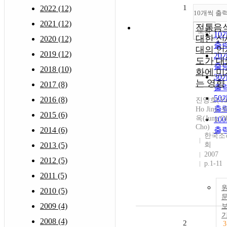
1
2022 (12)
10개씩 출
2021 (12)
전통음
조회
10
대한 신
2020 (12)
출
대의 인
2019 (12)
20
도가 대
출
2018 (10)
화에 미
30
는 영향
2017 (8)
출
50
2016 (8)
진양호(Ya
출
Ho Jin),
2015 (6)
옥(Jung O
10
Cho)
2014 (6)
출
한국조
2013 (5)
회
2007
2012 (5)
p.1-11
2011 (5)
2010 (5)
2009 (4)
2008 (4)
2
3