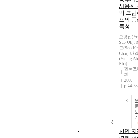
사용한 
박 크림
프의 품
특성
오영섭(Yo
Sub Oh),
근(Soo Ke
Choi),나
(Young Ah
Rha)
한국조
회
2007
p.44-53
8
3
천안 지