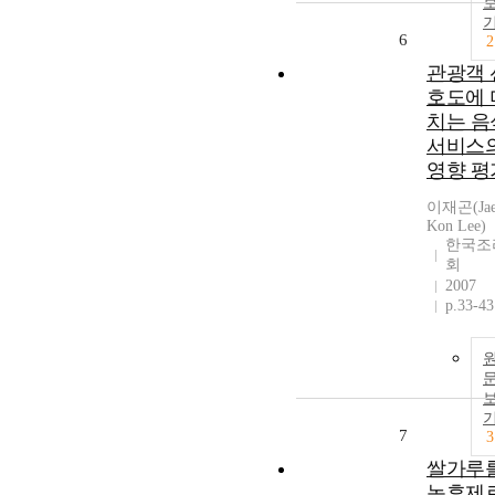
6
2
관광객 
호도에 
치는 음
서비스
영향 평
이재곤(Ja
Kon Lee)
한국조
회
2007
p.33-43
7
3
쌀가루
농후제