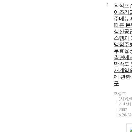
4
외식프
이즈기
주메뉴
따른 본
생산공
스템과 
맹점주
무효율
측면에
만족도 
재계약
에 관한
구
조성호
(사)한
리학회
2007
p.20-32