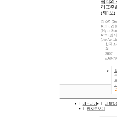
음식의 
리표준
(제1보)
김소미(So
Kim), 
(Hyun So
Kim),임
(Jee Ae Li
한국조
회
2007
p.68-79
2
내보내기
내책장
한자로보기