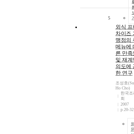
5
외식 프
차이즈 
맹점의 
메뉴에 
른 만족
및 재계
의도에 
한 연구
조성호(Su
Ho Cho)
한국조
회
2007
p.20-32