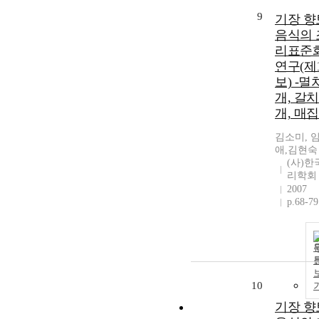
9
기장 향
음식의 
리표준
연구(제
보) -멸
개, 갈
개, 매집
김소미, 
애,김현숙
(사)한
리학회
2007
p.68-79
10
기장 향