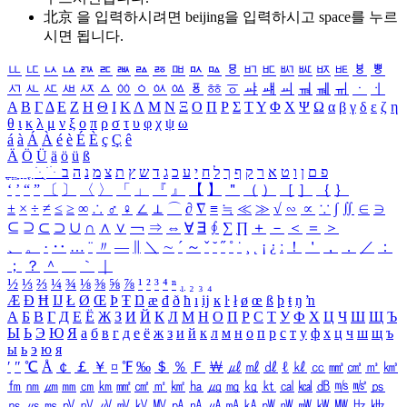
北京 을 입력하시려면
beijing
을 입력하시고 space를 누르
시면 됩니다.
ㅥ
ㅦ
ㅧ
ㅨ
ㅩ
ㅪ
ㅫ
ㅬ
ㅭ
ㅮ
ㅯ
ㅰ
ㅱ
ㅲ
ㅳ
ㅴ
ㅵ
ㅶ
ㅷ
ㅸ
ㅹ
ㅺ
ㅻ
ㅼ
ㅽ
ㅾ
ㅿ
ㆀ
ㆁ
ㆂ
ㆃ
ㆄ
ㆅ
ㆆ
ㆇ
ㆈ
ㆉ
ㆊ
ㆋ
ㆌ
ㆍ
ㆎ
Α
Β
Γ
Δ
Ε
Ζ
Η
Θ
Ι
Κ
Λ
Μ
Ν
Ξ
Ο
Π
Ρ
Σ
Τ
Υ
Φ
Χ
Ψ
Ω
α
β
γ
δ
ε
ζ
η
θ
ι
κ
λ
μ
ν
ξ
ο
π
ρ
σ
τ
υ
φ
χ
ψ
ω
á
à
Á
À
é
è
É
È
ç
Ç
ê
Ä
Ö
Ü
ä
ö
ü
ß
ְ
ֳ
ֲ
ֱ
ָ
ַ
ֵ
ֶ
ִ
ֹ
ּ
ֻ
ׂ
ׁ
ּ
ב
ה
נ
מ
צ
ת
ץ
ש
ד
ג
כ
ע
י
ח
ל
ך
ף
ק
ר
א
ט
ו
ן
ם
פ
‘
’
“
”
〔
〕
〈
〉
「
」
『
』
【
】
＂
（
）
［
］
｛
｝
±
×
÷
≠
≤
≥
∞
∴
♂
♀
∠
⊥
⌒
∂
∇
≡
≒
≪
≫
√
∽
∝
∵
∫
∬
∈
∋
⊆
⊇
⊂
⊃
∪
∩
∧
∨
￢
⇒
⇔
∀
∃
∮
∑
∏
＋
－
＜
＝
＞
、
。
·
‥
…
¨
〃
―
∥
＼
∼
´
～
ˇ
˘
˝
˚
˙
¸
˛
¡
¿
ː
！
＇
，
．
／
：
；
？
＾
＿
｀
｜
½
⅓
⅔
¼
¾
⅛
⅜
⅝
⅞
¹
²
³
⁴
ⁿ
₁
₂
₃
₄
Æ
Ð
Ħ
Ĳ
Ł
Ø
Œ
Þ
Ŧ
Ŋ
æ
đ
ð
ħ
ı
ĳ
ĸ
ŀ
ł
ø
œ
ß
þ
ŧ
ŋ
ŉ
А
Б
В
Г
Д
Е
Ё
Ж
З
И
Й
К
Л
М
Н
О
П
Р
С
Т
У
Ф
Х
Ц
Ч
Ш
Щ
Ъ
Ы
Ь
Э
Ю
Я
а
б
в
г
д
е
ё
ж
з
и
й
к
л
м
н
о
п
р
с
т
у
ф
х
ц
ч
ш
щ
ъ
ы
ь
э
ю
я
′
″
℃
Å
￠
￡
￥
¤
℉
‰
＄
％
Ｆ
￦
㎕
㎖
㎗
ℓ
㎘
㏄
㎣
㎤
㎥
㎦
㎙
㎚
㎛
㎜
㎝
㎞
㎟
㎠
㎡
㎢
㏊
㎍
㎎
㎏
㏏
㎈
㎉
㏈
㎧
㎨
㎰
㎱
㎲
㎳
㎴
㎵
㎶
㎷
㎸
㎹
㎀
㎁
㎂
㎃
㎄
㎺
㎻
㎽
㎾
㎿
㎐
㎑