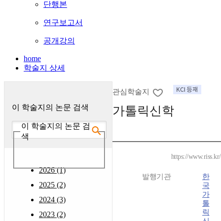
단행본
연구보고서
공개강의
home
학술지 상세
관심학술지
이 학술지의 논문 검색
가톨릭신학
이 학술지의 논문 검
색
https://www.riss.k
2026 (1)
발행기관
한
2025 (2)
국
가
2024 (3)
톨
릭
2023 (2)