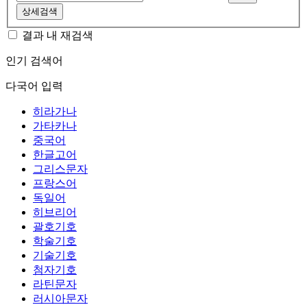
상세검색
결과 내 재검색
인기 검색어
다국어 입력
히라가나
가타카나
중국어
한글고어
그리스문자
프랑스어
독일어
히브리어
괄호기호
학술기호
기술기호
첨자기호
라틴문자
러시아문자