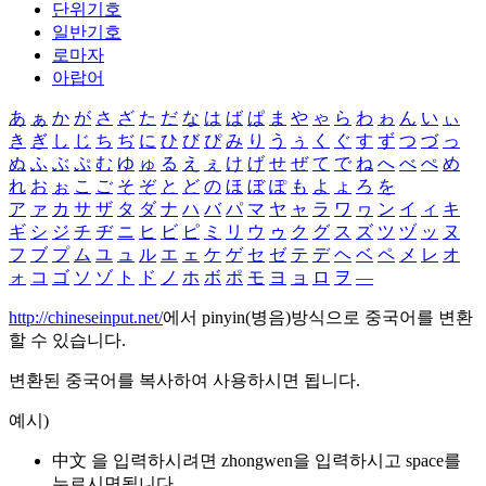
단위기호
일반기호
로마자
아랍어
あ
ぁ
か
が
さ
ざ
た
だ
な
は
ば
ぱ
ま
や
ゃ
ら
わ
ゎ
ん
い
ぃ
き
ぎ
し
じ
ち
ぢ
に
ひ
び
ぴ
み
り
う
ぅ
く
ぐ
す
ず
つ
づ
っ
ぬ
ふ
ぶ
ぷ
む
ゆ
ゅ
る
え
ぇ
け
げ
せ
ぜ
て
で
ね
へ
べ
ぺ
め
れ
お
ぉ
こ
ご
そ
ぞ
と
ど
の
ほ
ぼ
ぽ
も
よ
ょ
ろ
を
ア
ァ
カ
サ
ザ
タ
ダ
ナ
ハ
バ
パ
マ
ヤ
ャ
ラ
ワ
ヮ
ン
イ
ィ
キ
ギ
シ
ジ
チ
ヂ
ニ
ヒ
ビ
ピ
ミ
リ
ウ
ゥ
ク
グ
ス
ズ
ツ
ヅ
ッ
ヌ
フ
ブ
プ
ム
ユ
ュ
ル
エ
ェ
ケ
ゲ
セ
ゼ
テ
デ
ヘ
ベ
ペ
メ
レ
オ
ォ
コ
ゴ
ソ
ゾ
ト
ド
ノ
ホ
ボ
ポ
モ
ヨ
ョ
ロ
ヲ
―
http://chineseinput.net/
에서 pinyin(병음)방식으로 중국어를 변환
할 수 있습니다.
변환된 중국어를 복사하여 사용하시면 됩니다.
예시)
中文 을 입력하시려면
zhongwen
을 입력하시고 space를
누르시면됩니다.