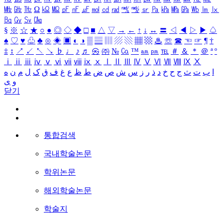
㎒
㎓
㎔
Ω
㏀
㏁
㎊
㎋
㎌
㏖
㏅
㎭
㎮
㎯
㏛
㎩
㎪
㎫
㎬
㏝
㏐
㏓
㏃
㏉
㏜
㏆
§
※
☆
★
○
●
◎
◇
◆
□
■
△
▽
→
←
↑
↓
↔
〓
◁
◀
▷
▶
♤
♠
♡
♥
♧
♣
⊙
◈
▣
◐
◑
▒
▤
▥
▨
▧
▦
▩
♨
☏
☎
☜
☞
¶
†
‡
↕
↗
↙
↖
↘
♭
♩
♪
♬
㉿
㈜
№
㏇
™
㏂
㏘
℡
＃
＆
＊
＠
ª
º
ⅰ
ⅱ
ⅲ
ⅳ
ⅴ
ⅵ
ⅶ
ⅷ
ⅸ
ⅹ
Ⅰ
Ⅱ
Ⅲ
Ⅳ
Ⅴ
Ⅵ
Ⅶ
Ⅷ
Ⅸ
Ⅹ
ا
ب
ت
ث
ج
ح
خ
د
ذ
ر
ز
س
ش
ص
ض
ط
ظ
ع
غ
ف
ق
ک
ل
م
ن
ه
و
ی
닫기
통합검색
국내학술논문
학위논문
해외학술논문
학술지