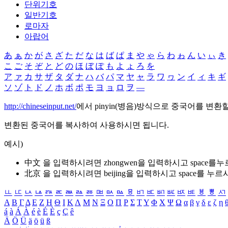
단위기호
일반기호
로마자
아랍어
あ
ぁ
か
が
さ
ざ
た
だ
な
は
ば
ぱ
ま
や
ゃ
ら
わ
ゎ
ん
い
ぃ
き
こ
ご
そ
ぞ
と
ど
の
ほ
ぼ
ぽ
も
よ
ょ
ろ
を
ア
ァ
カ
サ
ザ
タ
ダ
ナ
ハ
バ
パ
マ
ヤ
ャ
ラ
ワ
ヮ
ン
イ
ィ
キ
ギ
ソ
ゾ
ト
ド
ノ
ホ
ボ
ポ
モ
ヨ
ョ
ロ
ヲ
―
http://chineseinput.net/
에서 pinyin(병음)방식으로 중국어를 변환
변환된 중국어를 복사하여 사용하시면 됩니다.
예시)
中文 을 입력하시려면
zhongwen
을 입력하시고 space를
北京 을 입력하시려면
beijing
을 입력하시고 space를 누르
ㅥ
ㅦ
ㅧ
ㅨ
ㅩ
ㅪ
ㅫ
ㅬ
ㅭ
ㅮ
ㅯ
ㅰ
ㅱ
ㅲ
ㅳ
ㅴ
ㅵ
ㅶ
ㅷ
ㅸ
ㅹ
ㅺ
Α
Β
Γ
Δ
Ε
Ζ
Η
Θ
Ι
Κ
Λ
Μ
Ν
Ξ
Ο
Π
Ρ
Σ
Τ
Υ
Φ
Χ
Ψ
Ω
α
β
γ
δ
ε
ζ
η
á
à
Á
À
é
è
É
È
ç
Ç
ê
Ä
Ö
Ü
ä
ö
ü
ß