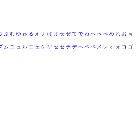
ぶ
ぷ
む
ゆ
ゅ
る
え
ぇ
け
げ
せ
ぜ
て
で
ね
へ
べ
ぺ
め
れ
お
ぉ
プ
ム
ユ
ュ
ル
エ
ェ
ケ
ゲ
セ
ゼ
テ
デ
ヘ
ベ
ペ
メ
レ
オ
ォ
コ
ゴ