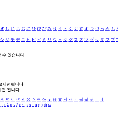
ぎ
し
じ
ち
ぢ
に
ひ
び
ぴ
み
り
う
ぅ
く
ぐ
す
ず
つ
づ
っ
ぬ
ふ
シ
ジ
チ
ヂ
ニ
ヒ
ビ
ピ
ミ
リ
ウ
ゥ
ク
グ
ス
ズ
ツ
ヅ
ッ
ヌ
フ
ブ
할 수 있습니다.
누르시면됩니다.
시면 됩니다.
ㅻ
ㅼ
ㅽ
ㅾ
ㅿ
ㆀ
ㆁ
ㆂ
ㆃ
ㆄ
ㆅ
ㆆ
ㆇ
ㆈ
ㆉ
ㆊ
ㆋ
ㆌ
ㆍ
ㆎ
θ
ι
κ
λ
μ
ν
ξ
ο
π
ρ
σ
τ
υ
φ
χ
ψ
ω