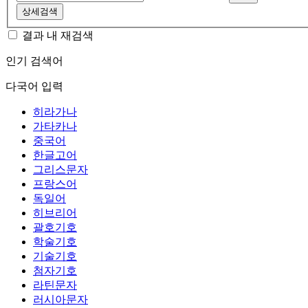
상세검색
결과 내 재검색
인기 검색어
다국어 입력
히라가나
가타카나
중국어
한글고어
그리스문자
프랑스어
독일어
히브리어
괄호기호
학술기호
기술기호
첨자기호
라틴문자
러시아문자