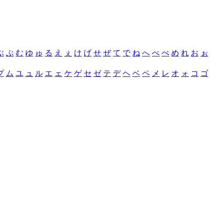
ぶ
ぷ
む
ゆ
ゅ
る
え
ぇ
け
げ
せ
ぜ
て
で
ね
へ
べ
ぺ
め
れ
お
ぉ
プ
ム
ユ
ュ
ル
エ
ェ
ケ
ゲ
セ
ゼ
テ
デ
ヘ
ベ
ペ
メ
レ
オ
ォ
コ
ゴ