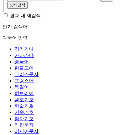
상세검색
결과 내 재검색
인기 검색어
다국어 입력
히라가나
가타카나
중국어
한글고어
그리스문자
프랑스어
독일어
히브리어
괄호기호
학술기호
기술기호
첨자기호
라틴문자
러시아문자