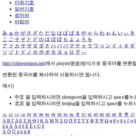
단위기호
일반기호
로마자
아랍어
あ
ぁ
か
が
さ
ざ
た
だ
な
は
ば
ぱ
ま
や
ゃ
ら
わ
ゎ
ん
い
ぃ
き
こ
ご
そ
ぞ
と
ど
の
ほ
ぼ
ぽ
も
よ
ょ
ろ
を
ア
ァ
カ
サ
ザ
タ
ダ
ナ
ハ
バ
パ
マ
ヤ
ャ
ラ
ワ
ヮ
ン
イ
ィ
キ
ギ
ソ
ゾ
ト
ド
ノ
ホ
ボ
ポ
モ
ヨ
ョ
ロ
ヲ
―
http://chineseinput.net/
에서 pinyin(병음)방식으로 중국어를 변환
변환된 중국어를 복사하여 사용하시면 됩니다.
예시)
中文 을 입력하시려면
zhongwen
을 입력하시고 space를
北京 을 입력하시려면
beijing
을 입력하시고 space를 누르
ㅥ
ㅦ
ㅧ
ㅨ
ㅩ
ㅪ
ㅫ
ㅬ
ㅭ
ㅮ
ㅯ
ㅰ
ㅱ
ㅲ
ㅳ
ㅴ
ㅵ
ㅶ
ㅷ
ㅸ
ㅹ
ㅺ
Α
Β
Γ
Δ
Ε
Ζ
Η
Θ
Ι
Κ
Λ
Μ
Ν
Ξ
Ο
Π
Ρ
Σ
Τ
Υ
Φ
Χ
Ψ
Ω
α
β
γ
δ
ε
ζ
η
á
à
Á
À
é
è
É
È
ç
Ç
ê
Ä
Ö
Ü
ä
ö
ü
ß