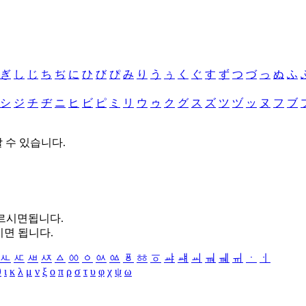
ぎ
し
じ
ち
ぢ
に
ひ
び
ぴ
み
り
う
ぅ
く
ぐ
す
ず
つ
づ
っ
ぬ
ふ
シ
ジ
チ
ヂ
ニ
ヒ
ビ
ピ
ミ
リ
ウ
ゥ
ク
グ
ス
ズ
ツ
ヅ
ッ
ヌ
フ
ブ
할 수 있습니다.
누르시면됩니다.
시면 됩니다.
ㅻ
ㅼ
ㅽ
ㅾ
ㅿ
ㆀ
ㆁ
ㆂ
ㆃ
ㆄ
ㆅ
ㆆ
ㆇ
ㆈ
ㆉ
ㆊ
ㆋ
ㆌ
ㆍ
ㆎ
θ
ι
κ
λ
μ
ν
ξ
ο
π
ρ
σ
τ
υ
φ
χ
ψ
ω