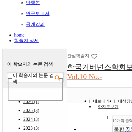
단행본
연구보고서
공개강의
home
학술지 상세
관심학술지
이 학술지의 논문 검색
한국거버넌스학회
Vol.10 No.-
이 학술지의 논문 검
색
2026 (1)
내보내기
내책장
한자로보기
2025 (3)
1
2024 (3)
10개씩 출
2023 (3)
북한 지
조회