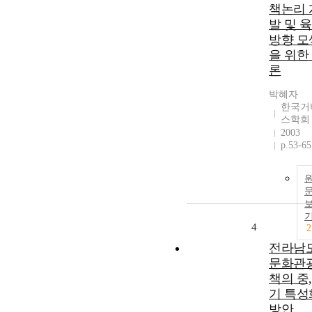
책논리 
발 및 
방향 모
을 위한
론
박혜자
한국거
스학회
2003
p.53-65
4
2
전라남
문화관
책의 중
기 특성
방안