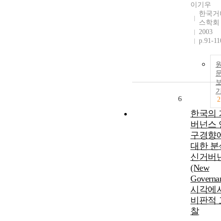
이기우
한국거
스학회
2003
p.91-11
6
2
한국의 
버넌스 
구경향
대한 분
신거버
(New
Governa
시각에
비판적 
찰