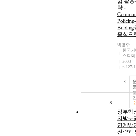
쉽 활용
략 -
Commun
Policing
Buidin
중심으로
박영주
한국거
스학회
2003
p.127-
8
2
정부혁
지방분
연계방안
전략과 