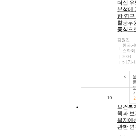
더십 유
분석에 
한 연구 
찰공무
중심으로
김원진
한국거
스학회
2003
p.171-
10
2
보건복
책과 보
복지예
관한 연