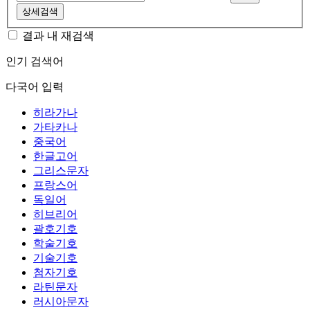
상세검색
결과 내 재검색
인기 검색어
다국어 입력
히라가나
가타카나
중국어
한글고어
그리스문자
프랑스어
독일어
히브리어
괄호기호
학술기호
기술기호
첨자기호
라틴문자
러시아문자