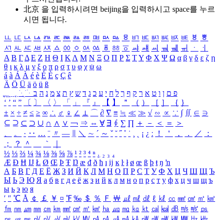
北京 을 입력하시려면
beijing
을 입력하시고 space를 누르
시면 됩니다.
ㅥ
ㅦ
ㅧ
ㅨ
ㅩ
ㅪ
ㅫ
ㅬ
ㅭ
ㅮ
ㅯ
ㅰ
ㅱ
ㅲ
ㅳ
ㅴ
ㅵ
ㅶ
ㅷ
ㅸ
ㅹ
ㅺ
ㅻ
ㅼ
ㅽ
ㅾ
ㅿ
ㆀ
ㆁ
ㆂ
ㆃ
ㆄ
ㆅ
ㆆ
ㆇ
ㆈ
ㆉ
ㆊ
ㆋ
ㆌ
ㆍ
ㆎ
Α
Β
Γ
Δ
Ε
Ζ
Η
Θ
Ι
Κ
Λ
Μ
Ν
Ξ
Ο
Π
Ρ
Σ
Τ
Υ
Φ
Χ
Ψ
Ω
α
β
γ
δ
ε
ζ
η
θ
ι
κ
λ
μ
ν
ξ
ο
π
ρ
σ
τ
υ
φ
χ
ψ
ω
á
à
Á
À
é
è
É
È
ç
Ç
ê
Ä
Ö
Ü
ä
ö
ü
ß
ְ
ֳ
ֲ
ֱ
ָ
ַ
ֵ
ֶ
ִ
ֹ
ּ
ֻ
ׂ
ׁ
ּ
ב
ה
נ
מ
צ
ת
ץ
ש
ד
ג
כ
ע
י
ח
ל
ך
ף
ק
ר
א
ט
ו
ן
ם
פ
‘
’
“
”
〔
〕
〈
〉
「
」
『
』
【
】
＂
（
）
［
］
｛
｝
±
×
÷
≠
≤
≥
∞
∴
♂
♀
∠
⊥
⌒
∂
∇
≡
≒
≪
≫
√
∽
∝
∵
∫
∬
∈
∋
⊆
⊇
⊂
⊃
∪
∩
∧
∨
￢
⇒
⇔
∀
∃
∮
∑
∏
＋
－
＜
＝
＞
、
。
·
‥
…
¨
〃
―
∥
＼
∼
´
～
ˇ
˘
˝
˚
˙
¸
˛
¡
¿
ː
！
＇
，
．
／
：
；
？
＾
＿
｀
｜
½
⅓
⅔
¼
¾
⅛
⅜
⅝
⅞
¹
²
³
⁴
ⁿ
₁
₂
₃
₄
Æ
Ð
Ħ
Ĳ
Ł
Ø
Œ
Þ
Ŧ
Ŋ
æ
đ
ð
ħ
ı
ĳ
ĸ
ŀ
ł
ø
œ
ß
þ
ŧ
ŋ
ŉ
А
Б
В
Г
Д
Е
Ё
Ж
З
И
Й
К
Л
М
Н
О
П
Р
С
Т
У
Ф
Х
Ц
Ч
Ш
Щ
Ъ
Ы
Ь
Э
Ю
Я
а
б
в
г
д
е
ё
ж
з
и
й
к
л
м
н
о
п
р
с
т
у
ф
х
ц
ч
ш
щ
ъ
ы
ь
э
ю
я
′
″
℃
Å
￠
￡
￥
¤
℉
‰
＄
％
Ｆ
￦
㎕
㎖
㎗
ℓ
㎘
㏄
㎣
㎤
㎥
㎦
㎙
㎚
㎛
㎜
㎝
㎞
㎟
㎠
㎡
㎢
㏊
㎍
㎎
㎏
㏏
㎈
㎉
㏈
㎧
㎨
㎰
㎱
㎲
㎳
㎴
㎵
㎶
㎷
㎸
㎹
㎀
㎁
㎂
㎃
㎄
㎺
㎻
㎽
㎾
㎿
㎐
㎑