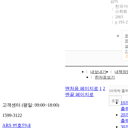
김미
한국거
스학회
2003
p.193-
2
내보내기
내책장
한자로보기
맨처음 페이지로
1
2
10개씩 출
맨끝 페이지로
조회
10
고객센터 (평일: 09:00~18:00)
출
20
1599-3122
출
ARS 번호안내
30