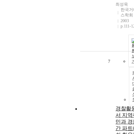
최성욱
한국거
스학회
2003
p.111-1
7
경찰활
서 지역
민과 경
간 파트