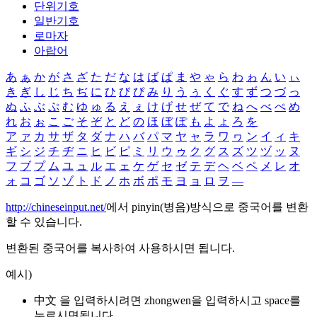
단위기호
일반기호
로마자
아랍어
あ
ぁ
か
が
さ
ざ
た
だ
な
は
ば
ぱ
ま
や
ゃ
ら
わ
ゎ
ん
い
ぃ
き
ぎ
し
じ
ち
ぢ
に
ひ
び
ぴ
み
り
う
ぅ
く
ぐ
す
ず
つ
づ
っ
ぬ
ふ
ぶ
ぷ
む
ゆ
ゅ
る
え
ぇ
け
げ
せ
ぜ
て
で
ね
へ
べ
ぺ
め
れ
お
ぉ
こ
ご
そ
ぞ
と
ど
の
ほ
ぼ
ぽ
も
よ
ょ
ろ
を
ア
ァ
カ
サ
ザ
タ
ダ
ナ
ハ
バ
パ
マ
ヤ
ャ
ラ
ワ
ヮ
ン
イ
ィ
キ
ギ
シ
ジ
チ
ヂ
ニ
ヒ
ビ
ピ
ミ
リ
ウ
ゥ
ク
グ
ス
ズ
ツ
ヅ
ッ
ヌ
フ
ブ
プ
ム
ユ
ュ
ル
エ
ェ
ケ
ゲ
セ
ゼ
テ
デ
ヘ
ベ
ペ
メ
レ
オ
ォ
コ
ゴ
ソ
ゾ
ト
ド
ノ
ホ
ボ
ポ
モ
ヨ
ョ
ロ
ヲ
―
http://chineseinput.net/
에서 pinyin(병음)방식으로 중국어를 변환
할 수 있습니다.
변환된 중국어를 복사하여 사용하시면 됩니다.
예시)
中文 을 입력하시려면
zhongwen
을 입력하시고 space를
누르시면됩니다.