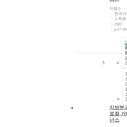
이종수
한국거
스학회
2003
p.67-90
5
지방분
로컬 거
넌스