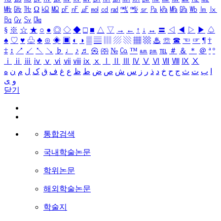
㎒
㎓
㎔
Ω
㏀
㏁
㎊
㎋
㎌
㏖
㏅
㎭
㎮
㎯
㏛
㎩
㎪
㎫
㎬
㏝
㏐
㏓
㏃
㏉
㏜
㏆
§
※
☆
★
○
●
◎
◇
◆
□
■
△
▽
→
←
↑
↓
↔
〓
◁
◀
▷
▶
♤
♠
♡
♥
♧
♣
⊙
◈
▣
◐
◑
▒
▤
▥
▨
▧
▦
▩
♨
☏
☎
☜
☞
¶
†
‡
↕
↗
↙
↖
↘
♭
♩
♪
♬
㉿
㈜
№
㏇
™
㏂
㏘
℡
＃
＆
＊
＠
ª
º
ⅰ
ⅱ
ⅲ
ⅳ
ⅴ
ⅵ
ⅶ
ⅷ
ⅸ
ⅹ
Ⅰ
Ⅱ
Ⅲ
Ⅳ
Ⅴ
Ⅵ
Ⅶ
Ⅷ
Ⅸ
Ⅹ
ا
ب
ت
ث
ج
ح
خ
د
ذ
ر
ز
س
ش
ص
ض
ط
ظ
ع
غ
ف
ق
ک
ل
م
ن
ه
و
ی
닫기
통합검색
국내학술논문
학위논문
해외학술논문
학술지