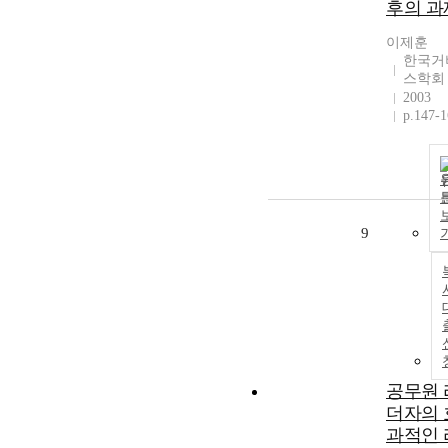
후의 과
이제훈
한국거
스학회
2003
p.147-
9
공무원 
더자의 
과적인 