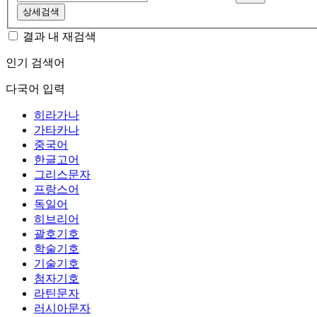
상세검색
결과 내 재검색
인기 검색어
다국어 입력
히라가나
가타카나
중국어
한글고어
그리스문자
프랑스어
독일어
히브리어
괄호기호
학술기호
기술기호
첨자기호
라틴문자
러시아문자