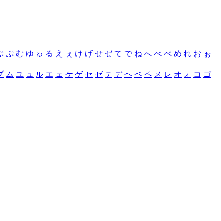
ぶ
ぷ
む
ゆ
ゅ
る
え
ぇ
け
げ
せ
ぜ
て
で
ね
へ
べ
ぺ
め
れ
お
ぉ
プ
ム
ユ
ュ
ル
エ
ェ
ケ
ゲ
セ
ゼ
テ
デ
ヘ
ベ
ペ
メ
レ
オ
ォ
コ
ゴ