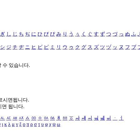
ぎ
し
じ
ち
ぢ
に
ひ
び
ぴ
み
り
う
ぅ
く
ぐ
す
ず
つ
づ
っ
ぬ
ふ
シ
ジ
チ
ヂ
ニ
ヒ
ビ
ピ
ミ
リ
ウ
ゥ
ク
グ
ス
ズ
ツ
ヅ
ッ
ヌ
フ
ブ
할 수 있습니다.
누르시면됩니다.
시면 됩니다.
ㅻ
ㅼ
ㅽ
ㅾ
ㅿ
ㆀ
ㆁ
ㆂ
ㆃ
ㆄ
ㆅ
ㆆ
ㆇ
ㆈ
ㆉ
ㆊ
ㆋ
ㆌ
ㆍ
ㆎ
θ
ι
κ
λ
μ
ν
ξ
ο
π
ρ
σ
τ
υ
φ
χ
ψ
ω