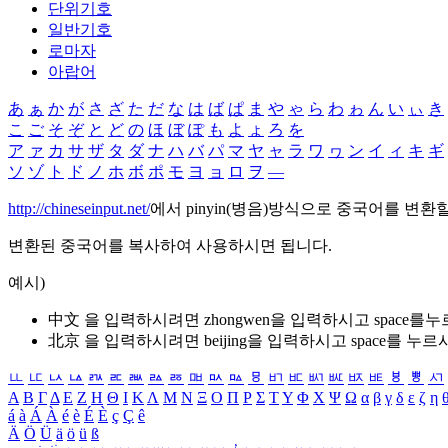
단위기호
일반기호
로마자
아랍어
あ
ぁ
か
が
さ
ざ
た
だ
な
は
ば
ぱ
ま
や
ゃ
ら
わ
ゎ
ん
い
ぃ
き
こ
ご
そ
ぞ
と
ど
の
ほ
ぼ
ぽ
も
よ
ょ
ろ
を
ア
ァ
カ
サ
ザ
タ
ダ
ナ
ハ
バ
パ
マ
ヤ
ャ
ラ
ワ
ヮ
ン
イ
ィ
キ
ギ
ソ
ゾ
ト
ド
ノ
ホ
ボ
ポ
モ
ヨ
ョ
ロ
ヲ
―
http://chineseinput.net/
에서 pinyin(병음)방식으로 중국어를 변환
변환된 중국어를 복사하여 사용하시면 됩니다.
예시)
中文 을 입력하시려면
zhongwen
을 입력하시고 space를
北京 을 입력하시려면
beijing
을 입력하시고 space를 누르
ㅥ
ㅦ
ㅧ
ㅨ
ㅩ
ㅪ
ㅫ
ㅬ
ㅭ
ㅮ
ㅯ
ㅰ
ㅱ
ㅲ
ㅳ
ㅴ
ㅵ
ㅶ
ㅷ
ㅸ
ㅹ
ㅺ
Α
Β
Γ
Δ
Ε
Ζ
Η
Θ
Ι
Κ
Λ
Μ
Ν
Ξ
Ο
Π
Ρ
Σ
Τ
Υ
Φ
Χ
Ψ
Ω
α
β
γ
δ
ε
ζ
η
á
à
Á
À
é
è
É
È
ç
Ç
ê
Ä
Ö
Ü
ä
ö
ü
ß