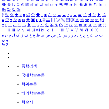
㎒
㎓
㎔
Ω
㏀
㏁
㎊
㎋
㎌
㏖
㏅
㎭
㎮
㎯
㏛
㎩
㎪
㎫
㎬
㏝
㏐
㏓
㏃
㏉
㏜
㏆
§
※
☆
★
○
●
◎
◇
◆
□
■
△
▽
→
←
↑
↓
↔
〓
◁
◀
▷
▶
♤
♠
♡
♥
♧
♣
⊙
◈
▣
◐
◑
▒
▤
▥
▨
▧
▦
▩
♨
☏
☎
☜
☞
¶
†
‡
↕
↗
↙
↖
↘
♭
♩
♪
♬
㉿
㈜
№
㏇
™
㏂
㏘
℡
＃
＆
＊
＠
ª
º
ⅰ
ⅱ
ⅲ
ⅳ
ⅴ
ⅵ
ⅶ
ⅷ
ⅸ
ⅹ
Ⅰ
Ⅱ
Ⅲ
Ⅳ
Ⅴ
Ⅵ
Ⅶ
Ⅷ
Ⅸ
Ⅹ
ا
ب
ت
ث
ج
ح
خ
د
ذ
ر
ز
س
ش
ص
ض
ط
ظ
ع
غ
ف
ق
ک
ل
م
ن
ه
و
ی
닫기
통합검색
국내학술논문
학위논문
해외학술논문
학술지