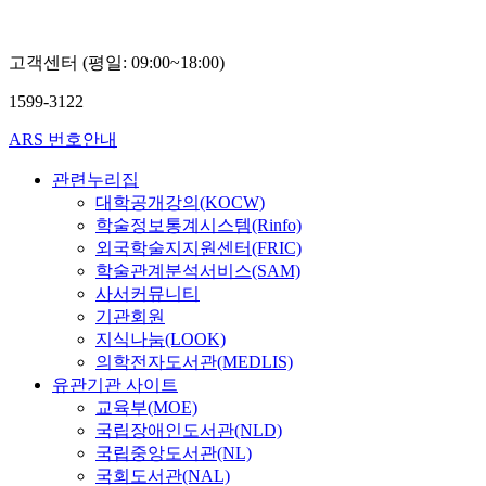
고객센터 (평일: 09:00~18:00)
1599-3122
ARS 번호안내
관련누리집
대학공개강의(KOCW)
학술정보통계시스템(Rinfo)
외국학술지지원센터(FRIC)
학술관계분석서비스(SAM)
사서커뮤니티
기관회원
지식나눔(LOOK)
의학전자도서관(MEDLIS)
유관기관 사이트
교육부(MOE)
국립장애인도서관(NLD)
국립중앙도서관(NL)
국회도서관(NAL)