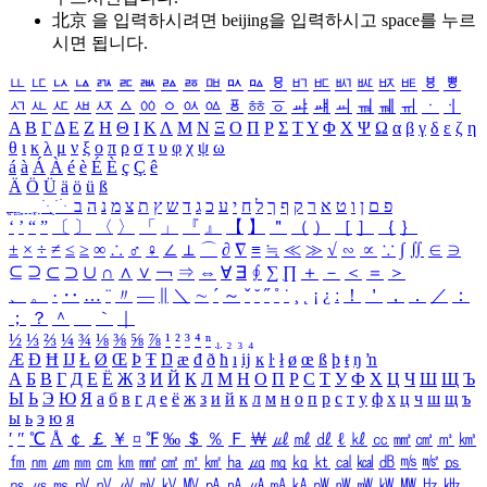
北京 을 입력하시려면
beijing
을 입력하시고 space를 누르
시면 됩니다.
ㅥ
ㅦ
ㅧ
ㅨ
ㅩ
ㅪ
ㅫ
ㅬ
ㅭ
ㅮ
ㅯ
ㅰ
ㅱ
ㅲ
ㅳ
ㅴ
ㅵ
ㅶ
ㅷ
ㅸ
ㅹ
ㅺ
ㅻ
ㅼ
ㅽ
ㅾ
ㅿ
ㆀ
ㆁ
ㆂ
ㆃ
ㆄ
ㆅ
ㆆ
ㆇ
ㆈ
ㆉ
ㆊ
ㆋ
ㆌ
ㆍ
ㆎ
Α
Β
Γ
Δ
Ε
Ζ
Η
Θ
Ι
Κ
Λ
Μ
Ν
Ξ
Ο
Π
Ρ
Σ
Τ
Υ
Φ
Χ
Ψ
Ω
α
β
γ
δ
ε
ζ
η
θ
ι
κ
λ
μ
ν
ξ
ο
π
ρ
σ
τ
υ
φ
χ
ψ
ω
á
à
Á
À
é
è
É
È
ç
Ç
ê
Ä
Ö
Ü
ä
ö
ü
ß
ְ
ֳ
ֲ
ֱ
ָ
ַ
ֵ
ֶ
ִ
ֹ
ּ
ֻ
ׂ
ׁ
ּ
ב
ה
נ
מ
צ
ת
ץ
ש
ד
ג
כ
ע
י
ח
ל
ך
ף
ק
ר
א
ט
ו
ן
ם
פ
‘
’
“
”
〔
〕
〈
〉
「
」
『
』
【
】
＂
（
）
［
］
｛
｝
±
×
÷
≠
≤
≥
∞
∴
♂
♀
∠
⊥
⌒
∂
∇
≡
≒
≪
≫
√
∽
∝
∵
∫
∬
∈
∋
⊆
⊇
⊂
⊃
∪
∩
∧
∨
￢
⇒
⇔
∀
∃
∮
∑
∏
＋
－
＜
＝
＞
、
。
·
‥
…
¨
〃
―
∥
＼
∼
´
～
ˇ
˘
˝
˚
˙
¸
˛
¡
¿
ː
！
＇
，
．
／
：
；
？
＾
＿
｀
｜
½
⅓
⅔
¼
¾
⅛
⅜
⅝
⅞
¹
²
³
⁴
ⁿ
₁
₂
₃
₄
Æ
Ð
Ħ
Ĳ
Ł
Ø
Œ
Þ
Ŧ
Ŋ
æ
đ
ð
ħ
ı
ĳ
ĸ
ŀ
ł
ø
œ
ß
þ
ŧ
ŋ
ŉ
А
Б
В
Г
Д
Е
Ё
Ж
З
И
Й
К
Л
М
Н
О
П
Р
С
Т
У
Ф
Х
Ц
Ч
Ш
Щ
Ъ
Ы
Ь
Э
Ю
Я
а
б
в
г
д
е
ё
ж
з
и
й
к
л
м
н
о
п
р
с
т
у
ф
х
ц
ч
ш
щ
ъ
ы
ь
э
ю
я
′
″
℃
Å
￠
￡
￥
¤
℉
‰
＄
％
Ｆ
￦
㎕
㎖
㎗
ℓ
㎘
㏄
㎣
㎤
㎥
㎦
㎙
㎚
㎛
㎜
㎝
㎞
㎟
㎠
㎡
㎢
㏊
㎍
㎎
㎏
㏏
㎈
㎉
㏈
㎧
㎨
㎰
㎱
㎲
㎳
㎴
㎵
㎶
㎷
㎸
㎹
㎀
㎁
㎂
㎃
㎄
㎺
㎻
㎽
㎾
㎿
㎐
㎑