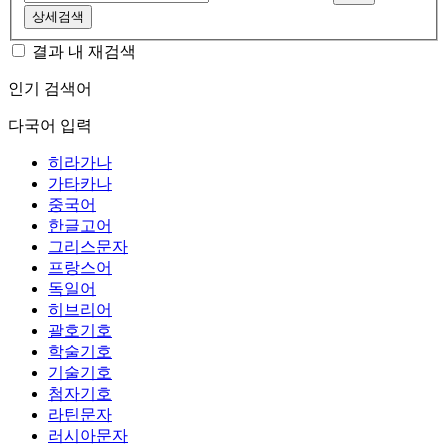
상세검색
결과 내 재검색
인기 검색어
다국어 입력
히라가나
가타카나
중국어
한글고어
그리스문자
프랑스어
독일어
히브리어
괄호기호
학술기호
기술기호
첨자기호
라틴문자
러시아문자