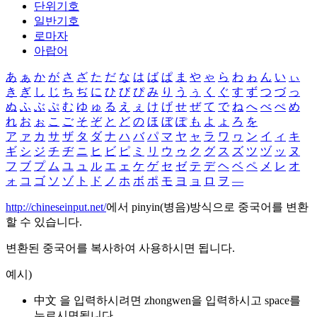
단위기호
일반기호
로마자
아랍어
あ
ぁ
か
が
さ
ざ
た
だ
な
は
ば
ぱ
ま
や
ゃ
ら
わ
ゎ
ん
い
ぃ
き
ぎ
し
じ
ち
ぢ
に
ひ
び
ぴ
み
り
う
ぅ
く
ぐ
す
ず
つ
づ
っ
ぬ
ふ
ぶ
ぷ
む
ゆ
ゅ
る
え
ぇ
け
げ
せ
ぜ
て
で
ね
へ
べ
ぺ
め
れ
お
ぉ
こ
ご
そ
ぞ
と
ど
の
ほ
ぼ
ぽ
も
よ
ょ
ろ
を
ア
ァ
カ
サ
ザ
タ
ダ
ナ
ハ
バ
パ
マ
ヤ
ャ
ラ
ワ
ヮ
ン
イ
ィ
キ
ギ
シ
ジ
チ
ヂ
ニ
ヒ
ビ
ピ
ミ
リ
ウ
ゥ
ク
グ
ス
ズ
ツ
ヅ
ッ
ヌ
フ
ブ
プ
ム
ユ
ュ
ル
エ
ェ
ケ
ゲ
セ
ゼ
テ
デ
ヘ
ベ
ペ
メ
レ
オ
ォ
コ
ゴ
ソ
ゾ
ト
ド
ノ
ホ
ボ
ポ
モ
ヨ
ョ
ロ
ヲ
―
http://chineseinput.net/
에서 pinyin(병음)방식으로 중국어를 변환
할 수 있습니다.
변환된 중국어를 복사하여 사용하시면 됩니다.
예시)
中文 을 입력하시려면
zhongwen
을 입력하시고 space를
누르시면됩니다.