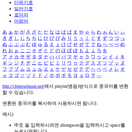
단위기호
일반기호
로마자
아랍어
あ
ぁ
か
が
さ
ざ
た
だ
な
は
ば
ぱ
ま
や
ゃ
ら
わ
ゎ
ん
い
ぃ
き
ぎ
し
じ
ち
ぢ
に
ひ
び
ぴ
み
り
う
ぅ
く
ぐ
す
ず
つ
づ
っ
ぬ
ふ
ぶ
ぷ
む
ゆ
ゅ
る
え
ぇ
け
げ
せ
ぜ
て
で
ね
へ
べ
ぺ
め
れ
お
ぉ
こ
ご
そ
ぞ
と
ど
の
ほ
ぼ
ぽ
も
よ
ょ
ろ
を
ア
ァ
カ
サ
ザ
タ
ダ
ナ
ハ
バ
パ
マ
ヤ
ャ
ラ
ワ
ヮ
ン
イ
ィ
キ
ギ
シ
ジ
チ
ヂ
ニ
ヒ
ビ
ピ
ミ
リ
ウ
ゥ
ク
グ
ス
ズ
ツ
ヅ
ッ
ヌ
フ
ブ
プ
ム
ユ
ュ
ル
エ
ェ
ケ
ゲ
セ
ゼ
テ
デ
ヘ
ベ
ペ
メ
レ
オ
ォ
コ
ゴ
ソ
ゾ
ト
ド
ノ
ホ
ボ
ポ
モ
ヨ
ョ
ロ
ヲ
―
http://chineseinput.net/
에서 pinyin(병음)방식으로 중국어를 변환
할 수 있습니다.
변환된 중국어를 복사하여 사용하시면 됩니다.
예시)
中文 을 입력하시려면
zhongwen
을 입력하시고 space를
누르시면됩니다.