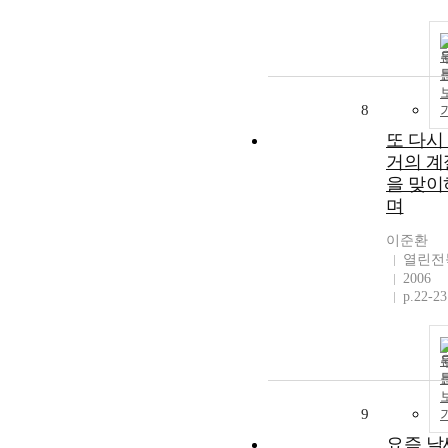
8
또 다시
거의 계
을 맞이
며
이준환
열린전
2006
p.22-23
9
요즘 날