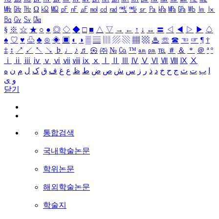
㎒
㎓
㎔
Ω
㏀
㏁
㎊
㎋
㎌
㏖
㏅
㎭
㎮
㎯
㏛
㎩
㎪
㎫
㎬
㏝
㏐
㏓
㏃
㏉
㏜
㏆
§
※
☆
★
○
●
◎
◇
◆
□
■
△
▽
→
←
↑
↓
↔
〓
◁
◀
▷
▶
♤
♠
♡
♥
♧
♣
⊙
◈
▣
◐
◑
▒
▤
▥
▨
▧
▦
▩
♨
☏
☎
☜
☞
¶
†
‡
↕
↗
↙
↖
↘
♭
♩
♪
♬
㉿
㈜
№
㏇
™
㏂
㏘
℡
＃
＆
＊
＠
ª
º
ⅰ
ⅱ
ⅲ
ⅳ
ⅴ
ⅵ
ⅶ
ⅷ
ⅸ
ⅹ
Ⅰ
Ⅱ
Ⅲ
Ⅳ
Ⅴ
Ⅵ
Ⅶ
Ⅷ
Ⅸ
Ⅹ
ا
ب
ت
ث
ج
ح
خ
د
ذ
ر
ز
س
ش
ص
ض
ط
ظ
ع
غ
ف
ق
ک
ل
م
ن
ه
و
ی
닫기
통합검색
국내학술논문
학위논문
해외학술논문
학술지