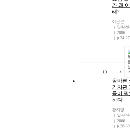
가 왜 이
래?
이문근
열린전
2006
p.24-27
10
올바른 
가치관 
육이 필
하다
황지영
열린전
2006
p.28-30