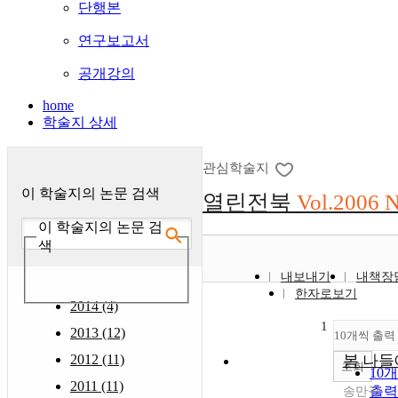
단행본
연구보고서
공개강의
home
학술지 상세
관심학술지
이 학술지의 논문 검색
열린전북
Vol.2006 
이 학술지의 논문 검
색
내보내기
내책장
한자로보기
2014 (4)
1
2013 (12)
10개씩 출력
2012 (11)
봄 나들
조회
10
2011 (11)
출력
송만규