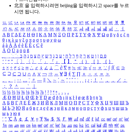
北京 을 입력하시려면
beijing
을 입력하시고 space를 누르
시면 됩니다.
ㅥ
ㅦ
ㅧ
ㅨ
ㅩ
ㅪ
ㅫ
ㅬ
ㅭ
ㅮ
ㅯ
ㅰ
ㅱ
ㅲ
ㅳ
ㅴ
ㅵ
ㅶ
ㅷ
ㅸ
ㅹ
ㅺ
ㅻ
ㅼ
ㅽ
ㅾ
ㅿ
ㆀ
ㆁ
ㆂ
ㆃ
ㆄ
ㆅ
ㆆ
ㆇ
ㆈ
ㆉ
ㆊ
ㆋ
ㆌ
ㆍ
ㆎ
Α
Β
Γ
Δ
Ε
Ζ
Η
Θ
Ι
Κ
Λ
Μ
Ν
Ξ
Ο
Π
Ρ
Σ
Τ
Υ
Φ
Χ
Ψ
Ω
α
β
γ
δ
ε
ζ
η
θ
ι
κ
λ
μ
ν
ξ
ο
π
ρ
σ
τ
υ
φ
χ
ψ
ω
á
à
Á
À
é
è
É
È
ç
Ç
ê
Ä
Ö
Ü
ä
ö
ü
ß
ְ
ֳ
ֲ
ֱ
ָ
ַ
ֵ
ֶ
ִ
ֹ
ּ
ֻ
ׂ
ׁ
ּ
ב
ה
נ
מ
צ
ת
ץ
ש
ד
ג
כ
ע
י
ח
ל
ך
ף
ק
ר
א
ט
ו
ן
ם
פ
‘
’
“
”
〔
〕
〈
〉
「
」
『
』
【
】
＂
（
）
［
］
｛
｝
±
×
÷
≠
≤
≥
∞
∴
♂
♀
∠
⊥
⌒
∂
∇
≡
≒
≪
≫
√
∽
∝
∵
∫
∬
∈
∋
⊆
⊇
⊂
⊃
∪
∩
∧
∨
￢
⇒
⇔
∀
∃
∮
∑
∏
＋
－
＜
＝
＞
、
。
·
‥
…
¨
〃
―
∥
＼
∼
´
～
ˇ
˘
˝
˚
˙
¸
˛
¡
¿
ː
！
＇
，
．
／
：
；
？
＾
＿
｀
｜
½
⅓
⅔
¼
¾
⅛
⅜
⅝
⅞
¹
²
³
⁴
ⁿ
₁
₂
₃
₄
Æ
Ð
Ħ
Ĳ
Ł
Ø
Œ
Þ
Ŧ
Ŋ
æ
đ
ð
ħ
ı
ĳ
ĸ
ŀ
ł
ø
œ
ß
þ
ŧ
ŋ
ŉ
А
Б
В
Г
Д
Е
Ё
Ж
З
И
Й
К
Л
М
Н
О
П
Р
С
Т
У
Ф
Х
Ц
Ч
Ш
Щ
Ъ
Ы
Ь
Э
Ю
Я
а
б
в
г
д
е
ё
ж
з
и
й
к
л
м
н
о
п
р
с
т
у
ф
х
ц
ч
ш
щ
ъ
ы
ь
э
ю
я
′
″
℃
Å
￠
￡
￥
¤
℉
‰
＄
％
Ｆ
￦
㎕
㎖
㎗
ℓ
㎘
㏄
㎣
㎤
㎥
㎦
㎙
㎚
㎛
㎜
㎝
㎞
㎟
㎠
㎡
㎢
㏊
㎍
㎎
㎏
㏏
㎈
㎉
㏈
㎧
㎨
㎰
㎱
㎲
㎳
㎴
㎵
㎶
㎷
㎸
㎹
㎀
㎁
㎂
㎃
㎄
㎺
㎻
㎽
㎾
㎿
㎐
㎑