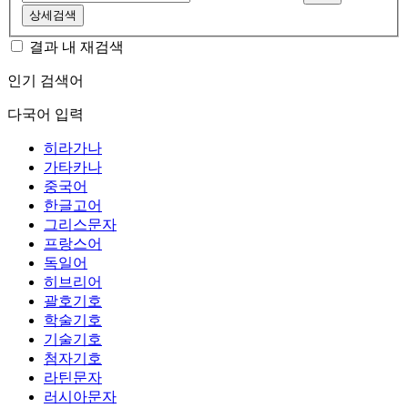
상세검색
결과 내 재검색
인기 검색어
다국어 입력
히라가나
가타카나
중국어
한글고어
그리스문자
프랑스어
독일어
히브리어
괄호기호
학술기호
기술기호
첨자기호
라틴문자
러시아문자