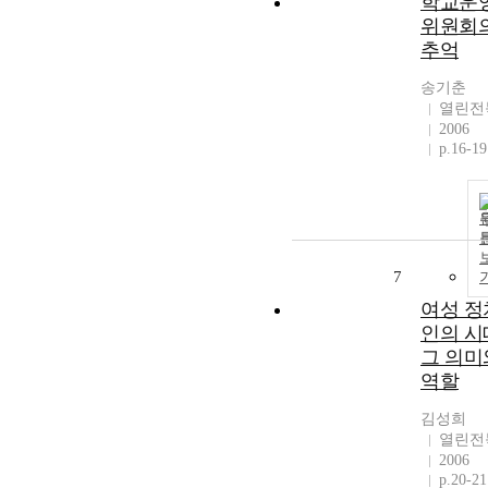
학교운
위원회
추억
송기춘
열린전
2006
p.16-19
7
여성 정
인의 시
그 의미
역할
김성희
열린전
2006
p.20-21