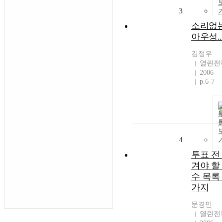
3
소리없
아우성..
김정우
열린전
2006
p.6-7
4
투표 전
겨야 할
수 목록
가지
문경민
열린전