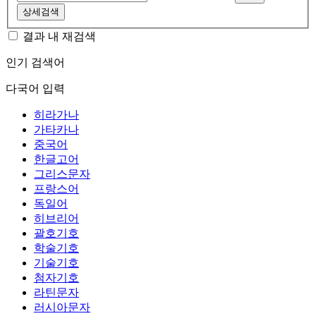
상세검색
결과 내 재검색
인기 검색어
다국어 입력
히라가나
가타카나
중국어
한글고어
그리스문자
프랑스어
독일어
히브리어
괄호기호
학술기호
기술기호
첨자기호
라틴문자
러시아문자