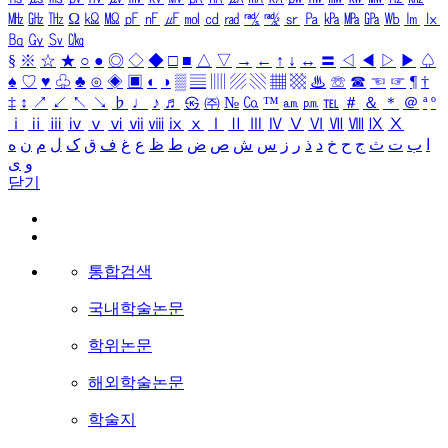
㎒
㎓
㎔
Ω
㏀
㏁
㎊
㎋
㎌
㏖
㏅
㎭
㎮
㎯
㏛
㎩
㎪
㎫
㎬
㏝
㏐
㏓
㏃
㏉
㏜
㏆
§
※
☆
★
○
●
◎
◇
◆
□
■
△
▽
→
←
↑
↓
↔
〓
◁
◀
▷
▶
♤
♠
♡
♥
♧
♣
⊙
◈
▣
◐
◑
▒
▤
▥
▨
▧
▦
▩
♨
☏
☎
☜
☞
¶
†
‡
↕
↗
↙
↖
↘
♭
♩
♪
♬
㉿
㈜
№
㏇
™
㏂
㏘
℡
＃
＆
＊
＠
ª
º
ⅰ
ⅱ
ⅲ
ⅳ
ⅴ
ⅵ
ⅶ
ⅷ
ⅸ
ⅹ
Ⅰ
Ⅱ
Ⅲ
Ⅳ
Ⅴ
Ⅵ
Ⅶ
Ⅷ
Ⅸ
Ⅹ
ا
ب
ت
ث
ج
ح
خ
د
ذ
ر
ز
س
ش
ص
ض
ط
ظ
ع
غ
ف
ق
ک
ل
م
ن
ه
و
ی
닫기
통합검색
국내학술논문
학위논문
해외학술논문
학술지