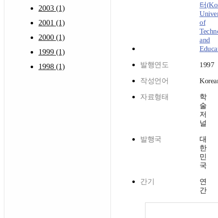
터(Ko
2003 (1)
Univer
2001 (1)
of
Techn
2000 (1)
and
Educat
1999 (1)
발행연도
1997
1998 (1)
작성언어
Korea
자료형태
학
술
저
널
발행국
대
한
민
국
간기
연
간