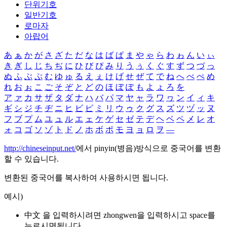
단위기호
일반기호
로마자
아랍어
あ
ぁ
か
が
さ
ざ
た
だ
な
は
ば
ぱ
ま
や
ゃ
ら
わ
ゎ
ん
い
ぃ
き
ぎ
し
じ
ち
ぢ
に
ひ
び
ぴ
み
り
う
ぅ
く
ぐ
す
ず
つ
づ
っ
ぬ
ふ
ぶ
ぷ
む
ゆ
ゅ
る
え
ぇ
け
げ
せ
ぜ
て
で
ね
へ
べ
ぺ
め
れ
お
ぉ
こ
ご
そ
ぞ
と
ど
の
ほ
ぼ
ぽ
も
よ
ょ
ろ
を
ア
ァ
カ
サ
ザ
タ
ダ
ナ
ハ
バ
パ
マ
ヤ
ャ
ラ
ワ
ヮ
ン
イ
ィ
キ
ギ
シ
ジ
チ
ヂ
ニ
ヒ
ビ
ピ
ミ
リ
ウ
ゥ
ク
グ
ス
ズ
ツ
ヅ
ッ
ヌ
フ
ブ
プ
ム
ユ
ュ
ル
エ
ェ
ケ
ゲ
セ
ゼ
テ
デ
ヘ
ベ
ペ
メ
レ
オ
ォ
コ
ゴ
ソ
ゾ
ト
ド
ノ
ホ
ボ
ポ
モ
ヨ
ョ
ロ
ヲ
―
http://chineseinput.net/
에서 pinyin(병음)방식으로 중국어를 변환
할 수 있습니다.
변환된 중국어를 복사하여 사용하시면 됩니다.
예시)
中文 을 입력하시려면
zhongwen
을 입력하시고 space를
누르시면됩니다.