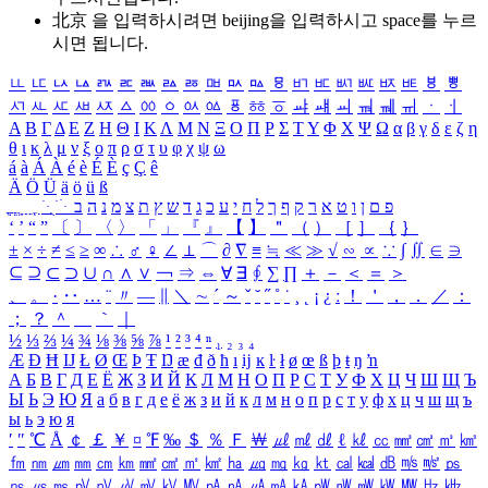
北京 을 입력하시려면
beijing
을 입력하시고 space를 누르
시면 됩니다.
ㅥ
ㅦ
ㅧ
ㅨ
ㅩ
ㅪ
ㅫ
ㅬ
ㅭ
ㅮ
ㅯ
ㅰ
ㅱ
ㅲ
ㅳ
ㅴ
ㅵ
ㅶ
ㅷ
ㅸ
ㅹ
ㅺ
ㅻ
ㅼ
ㅽ
ㅾ
ㅿ
ㆀ
ㆁ
ㆂ
ㆃ
ㆄ
ㆅ
ㆆ
ㆇ
ㆈ
ㆉ
ㆊ
ㆋ
ㆌ
ㆍ
ㆎ
Α
Β
Γ
Δ
Ε
Ζ
Η
Θ
Ι
Κ
Λ
Μ
Ν
Ξ
Ο
Π
Ρ
Σ
Τ
Υ
Φ
Χ
Ψ
Ω
α
β
γ
δ
ε
ζ
η
θ
ι
κ
λ
μ
ν
ξ
ο
π
ρ
σ
τ
υ
φ
χ
ψ
ω
á
à
Á
À
é
è
É
È
ç
Ç
ê
Ä
Ö
Ü
ä
ö
ü
ß
ְ
ֳ
ֲ
ֱ
ָ
ַ
ֵ
ֶ
ִ
ֹ
ּ
ֻ
ׂ
ׁ
ּ
ב
ה
נ
מ
צ
ת
ץ
ש
ד
ג
כ
ע
י
ח
ל
ך
ף
ק
ר
א
ט
ו
ן
ם
פ
‘
’
“
”
〔
〕
〈
〉
「
」
『
』
【
】
＂
（
）
［
］
｛
｝
±
×
÷
≠
≤
≥
∞
∴
♂
♀
∠
⊥
⌒
∂
∇
≡
≒
≪
≫
√
∽
∝
∵
∫
∬
∈
∋
⊆
⊇
⊂
⊃
∪
∩
∧
∨
￢
⇒
⇔
∀
∃
∮
∑
∏
＋
－
＜
＝
＞
、
。
·
‥
…
¨
〃
―
∥
＼
∼
´
～
ˇ
˘
˝
˚
˙
¸
˛
¡
¿
ː
！
＇
，
．
／
：
；
？
＾
＿
｀
｜
½
⅓
⅔
¼
¾
⅛
⅜
⅝
⅞
¹
²
³
⁴
ⁿ
₁
₂
₃
₄
Æ
Ð
Ħ
Ĳ
Ł
Ø
Œ
Þ
Ŧ
Ŋ
æ
đ
ð
ħ
ı
ĳ
ĸ
ŀ
ł
ø
œ
ß
þ
ŧ
ŋ
ŉ
А
Б
В
Г
Д
Е
Ё
Ж
З
И
Й
К
Л
М
Н
О
П
Р
С
Т
У
Ф
Х
Ц
Ч
Ш
Щ
Ъ
Ы
Ь
Э
Ю
Я
а
б
в
г
д
е
ё
ж
з
и
й
к
л
м
н
о
п
р
с
т
у
ф
х
ц
ч
ш
щ
ъ
ы
ь
э
ю
я
′
″
℃
Å
￠
￡
￥
¤
℉
‰
＄
％
Ｆ
￦
㎕
㎖
㎗
ℓ
㎘
㏄
㎣
㎤
㎥
㎦
㎙
㎚
㎛
㎜
㎝
㎞
㎟
㎠
㎡
㎢
㏊
㎍
㎎
㎏
㏏
㎈
㎉
㏈
㎧
㎨
㎰
㎱
㎲
㎳
㎴
㎵
㎶
㎷
㎸
㎹
㎀
㎁
㎂
㎃
㎄
㎺
㎻
㎽
㎾
㎿
㎐
㎑