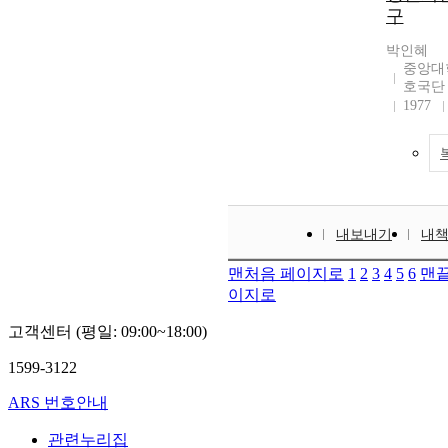
구
박인혜
중앙대
호국단
1977
내보내기
내
맨처음 페이지로
1
2
3
4
5
6
맨끝
이지로
고객센터 (평일: 09:00~18:00)
1599-3122
ARS 번호안내
관련누리집