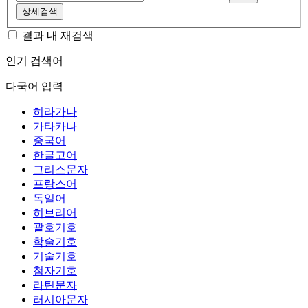
상세검색
결과 내 재검색
인기 검색어
다국어 입력
히라가나
가타카나
중국어
한글고어
그리스문자
프랑스어
독일어
히브리어
괄호기호
학술기호
기술기호
첨자기호
라틴문자
러시아문자