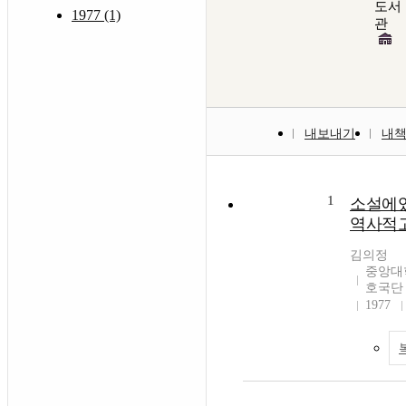
도서
1977 (1)
관
내보내기
내
1
소설에
역사적
김의정
중앙대
호국단
1977