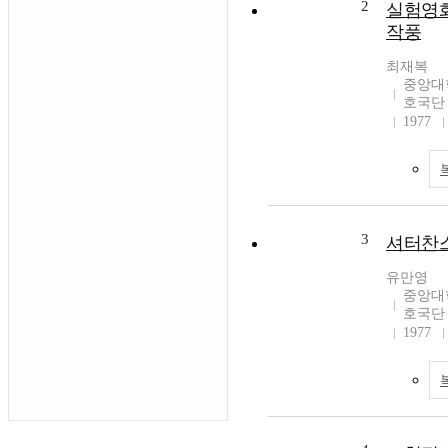
2
실험영화
작풍
최재복
중앙대
호국단
1977
3
셔터찬스
유만영
중앙대
호국단
1977