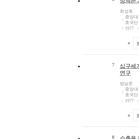
정착촌 
최성욱
중앙대
호국단
1977
7
십구세기
연구
방남준
중앙대
호국단
1977
8
수출용 