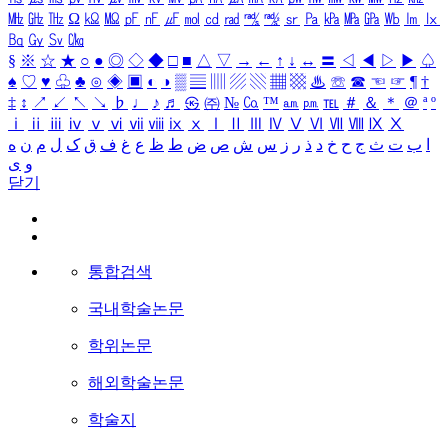
㎒
㎓
㎔
Ω
㏀
㏁
㎊
㎋
㎌
㏖
㏅
㎭
㎮
㎯
㏛
㎩
㎪
㎫
㎬
㏝
㏐
㏓
㏃
㏉
㏜
㏆
§
※
☆
★
○
●
◎
◇
◆
□
■
△
▽
→
←
↑
↓
↔
〓
◁
◀
▷
▶
♤
♠
♡
♥
♧
♣
⊙
◈
▣
◐
◑
▒
▤
▥
▨
▧
▦
▩
♨
☏
☎
☜
☞
¶
†
‡
↕
↗
↙
↖
↘
♭
♩
♪
♬
㉿
㈜
№
㏇
™
㏂
㏘
℡
＃
＆
＊
＠
ª
º
ⅰ
ⅱ
ⅲ
ⅳ
ⅴ
ⅵ
ⅶ
ⅷ
ⅸ
ⅹ
Ⅰ
Ⅱ
Ⅲ
Ⅳ
Ⅴ
Ⅵ
Ⅶ
Ⅷ
Ⅸ
Ⅹ
ا
ب
ت
ث
ج
ح
خ
د
ذ
ر
ز
س
ش
ص
ض
ط
ظ
ع
غ
ف
ق
ک
ل
م
ن
ه
و
ی
닫기
통합검색
국내학술논문
학위논문
해외학술논문
학술지