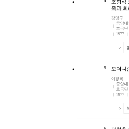
4
조형적 
축과 회
강명구
중앙대
호국단
1977
5
모더니즘
이경록
중앙대
호국단
1977
6