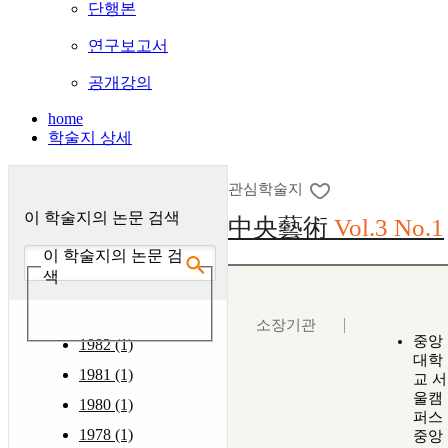
단행본
연구보고서
공개강의
home
학술지 상세
관심학술지
이 학술지의 논문 검색
中央藝術
Vol.3 No.1
이 학술지의 논문 검
색
소장기관
중앙
1982 (1)
대학
1981 (1)
교 서
울캠
1980 (1)
퍼스
1978 (1)
중앙