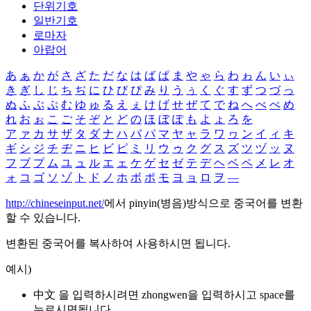
단위기호
일반기호
로마자
아랍어
あ
ぁ
か
が
さ
ざ
た
だ
な
は
ば
ぱ
ま
や
ゃ
ら
わ
ゎ
ん
い
ぃ
き
ぎ
し
じ
ち
ぢ
に
ひ
び
ぴ
み
り
う
ぅ
く
ぐ
す
ず
つ
づ
っ
ぬ
ふ
ぶ
ぷ
む
ゆ
ゅ
る
え
ぇ
け
げ
せ
ぜ
て
で
ね
へ
べ
ぺ
め
れ
お
ぉ
こ
ご
そ
ぞ
と
ど
の
ほ
ぼ
ぽ
も
よ
ょ
ろ
を
ア
ァ
カ
サ
ザ
タ
ダ
ナ
ハ
バ
パ
マ
ヤ
ャ
ラ
ワ
ヮ
ン
イ
ィ
キ
ギ
シ
ジ
チ
ヂ
ニ
ヒ
ビ
ピ
ミ
リ
ウ
ゥ
ク
グ
ス
ズ
ツ
ヅ
ッ
ヌ
フ
ブ
プ
ム
ユ
ュ
ル
エ
ェ
ケ
ゲ
セ
ゼ
テ
デ
ヘ
ベ
ペ
メ
レ
オ
ォ
コ
ゴ
ソ
ゾ
ト
ド
ノ
ホ
ボ
ポ
モ
ヨ
ョ
ロ
ヲ
―
http://chineseinput.net/
에서 pinyin(병음)방식으로 중국어를 변환
할 수 있습니다.
변환된 중국어를 복사하여 사용하시면 됩니다.
예시)
中文 을 입력하시려면
zhongwen
을 입력하시고 space를
누르시면됩니다.