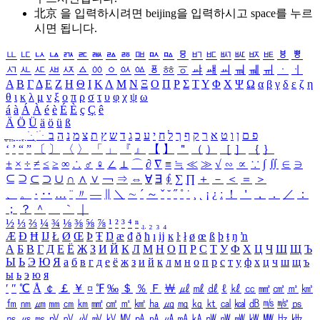
北京 을 입력하시려면
beijing
을 입력하시고 space를 누르
시면 됩니다.
ㅥ
ㅦ
ㅧ
ㅨ
ㅩ
ㅪ
ㅫ
ㅬ
ㅭ
ㅮ
ㅯ
ㅰ
ㅱ
ㅲ
ㅳ
ㅴ
ㅵ
ㅶ
ㅷ
ㅸ
ㅹ
ㅺ
ㅻ
ㅼ
ㅽ
ㅾ
ㅿ
ㆀ
ㆁ
ㆂ
ㆃ
ㆄ
ㆅ
ㆆ
ㆇ
ㆈ
ㆉ
ㆊ
ㆋ
ㆌ
ㆍ
ㆎ
Α
Β
Γ
Δ
Ε
Ζ
Η
Θ
Ι
Κ
Λ
Μ
Ν
Ξ
Ο
Π
Ρ
Σ
Τ
Υ
Φ
Χ
Ψ
Ω
α
β
γ
δ
ε
ζ
η
θ
ι
κ
λ
μ
ν
ξ
ο
π
ρ
σ
τ
υ
φ
χ
ψ
ω
á
à
Á
À
é
è
É
È
ç
Ç
ê
Ä
Ö
Ü
ä
ö
ü
ß
ְ
ֳ
ֲ
ֱ
ָ
ַ
ֵ
ֶ
ִ
ֹ
ּ
ֻ
ׂ
ׁ
ּ
ב
ה
נ
מ
צ
ת
ץ
ש
ד
ג
כ
ע
י
ח
ל
ך
ף
ק
ר
א
ט
ו
ן
ם
פ
‘
’
“
”
〔
〕
〈
〉
「
」
『
』
【
】
＂
（
）
［
］
｛
｝
±
×
÷
≠
≤
≥
∞
∴
♂
♀
∠
⊥
⌒
∂
∇
≡
≒
≪
≫
√
∽
∝
∵
∫
∬
∈
∋
⊆
⊇
⊂
⊃
∪
∩
∧
∨
￢
⇒
⇔
∀
∃
∮
∑
∏
＋
－
＜
＝
＞
、
。
·
‥
…
¨
〃
―
∥
＼
∼
´
～
ˇ
˘
˝
˚
˙
¸
˛
¡
¿
ː
！
＇
，
．
／
：
；
？
＾
＿
｀
｜
½
⅓
⅔
¼
¾
⅛
⅜
⅝
⅞
¹
²
³
⁴
ⁿ
₁
₂
₃
₄
Æ
Ð
Ħ
Ĳ
Ł
Ø
Œ
Þ
Ŧ
Ŋ
æ
đ
ð
ħ
ı
ĳ
ĸ
ŀ
ł
ø
œ
ß
þ
ŧ
ŋ
ŉ
А
Б
В
Г
Д
Е
Ё
Ж
З
И
Й
К
Л
М
Н
О
П
Р
С
Т
У
Ф
Х
Ц
Ч
Ш
Щ
Ъ
Ы
Ь
Э
Ю
Я
а
б
в
г
д
е
ё
ж
з
и
й
к
л
м
н
о
п
р
с
т
у
ф
х
ц
ч
ш
щ
ъ
ы
ь
э
ю
я
′
″
℃
Å
￠
￡
￥
¤
℉
‰
＄
％
Ｆ
￦
㎕
㎖
㎗
ℓ
㎘
㏄
㎣
㎤
㎥
㎦
㎙
㎚
㎛
㎜
㎝
㎞
㎟
㎠
㎡
㎢
㏊
㎍
㎎
㎏
㏏
㎈
㎉
㏈
㎧
㎨
㎰
㎱
㎲
㎳
㎴
㎵
㎶
㎷
㎸
㎹
㎀
㎁
㎂
㎃
㎄
㎺
㎻
㎽
㎾
㎿
㎐
㎑