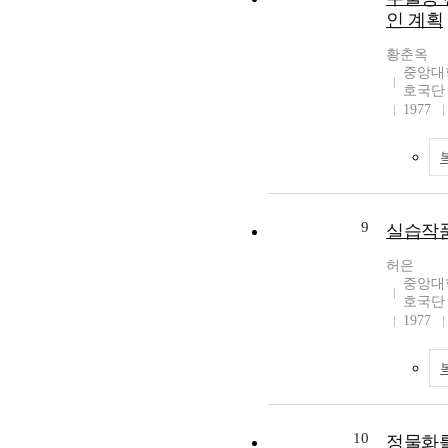
인 계획
황춘옥
중앙대
호국단
1977
9
실습작품
허은
중앙대
호국단
1977
10
정물화