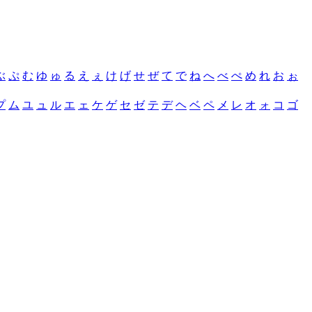
ぶ
ぷ
む
ゆ
ゅ
る
え
ぇ
け
げ
せ
ぜ
て
で
ね
へ
べ
ぺ
め
れ
お
ぉ
プ
ム
ユ
ュ
ル
エ
ェ
ケ
ゲ
セ
ゼ
テ
デ
ヘ
ベ
ペ
メ
レ
オ
ォ
コ
ゴ