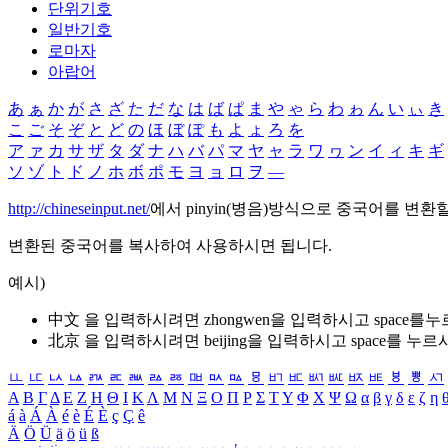
단위기호
일반기호
로마자
아랍어
あ
ぁ
か
が
さ
ざ
た
だ
な
は
ば
ぱ
ま
や
ゃ
ら
わ
ゎ
ん
い
ぃ
き
こ
ご
そ
ぞ
と
ど
の
ほ
ぼ
ぽ
も
よ
ょ
ろ
を
ア
ァ
カ
サ
ザ
タ
ダ
ナ
ハ
バ
パ
マ
ヤ
ャ
ラ
ワ
ヮ
ン
イ
ィ
キ
ギ
ソ
ゾ
ト
ド
ノ
ホ
ボ
ポ
モ
ヨ
ョ
ロ
ヲ
―
http://chineseinput.net/
에서 pinyin(병음)방식으로 중국어를 변환
변환된 중국어를 복사하여 사용하시면 됩니다.
예시)
中文 을 입력하시려면
zhongwen
을 입력하시고 space를
北京 을 입력하시려면
beijing
을 입력하시고 space를 누르
ㅥ
ㅦ
ㅧ
ㅨ
ㅩ
ㅪ
ㅫ
ㅬ
ㅭ
ㅮ
ㅯ
ㅰ
ㅱ
ㅲ
ㅳ
ㅴ
ㅵ
ㅶ
ㅷ
ㅸ
ㅹ
ㅺ
Α
Β
Γ
Δ
Ε
Ζ
Η
Θ
Ι
Κ
Λ
Μ
Ν
Ξ
Ο
Π
Ρ
Σ
Τ
Υ
Φ
Χ
Ψ
Ω
α
β
γ
δ
ε
ζ
η
á
à
Á
À
é
è
É
È
ç
Ç
ê
Ä
Ö
Ü
ä
ö
ü
ß