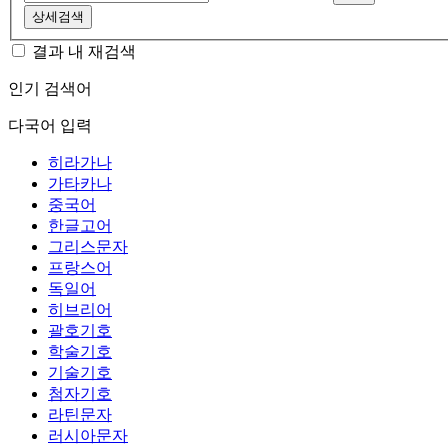
상세검색
결과 내 재검색
인기 검색어
다국어 입력
히라가나
가타카나
중국어
한글고어
그리스문자
프랑스어
독일어
히브리어
괄호기호
학술기호
기술기호
첨자기호
라틴문자
러시아문자