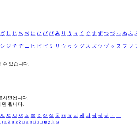
ぎ
し
じ
ち
ぢ
に
ひ
び
ぴ
み
り
う
ぅ
く
ぐ
す
ず
つ
づ
っ
ぬ
ふ
シ
ジ
チ
ヂ
ニ
ヒ
ビ
ピ
ミ
リ
ウ
ゥ
ク
グ
ス
ズ
ツ
ヅ
ッ
ヌ
フ
ブ
할 수 있습니다.
누르시면됩니다.
시면 됩니다.
ㅻ
ㅼ
ㅽ
ㅾ
ㅿ
ㆀ
ㆁ
ㆂ
ㆃ
ㆄ
ㆅ
ㆆ
ㆇ
ㆈ
ㆉ
ㆊ
ㆋ
ㆌ
ㆍ
ㆎ
θ
ι
κ
λ
μ
ν
ξ
ο
π
ρ
σ
τ
υ
φ
χ
ψ
ω