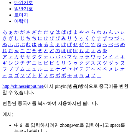
단위기호
일반기호
로마자
아랍어
あ
ぁ
か
が
さ
ざ
た
だ
な
は
ば
ぱ
ま
や
ゃ
ら
わ
ゎ
ん
い
ぃ
き
ぎ
し
じ
ち
ぢ
に
ひ
び
ぴ
み
り
う
ぅ
く
ぐ
す
ず
つ
づ
っ
ぬ
ふ
ぶ
ぷ
む
ゆ
ゅ
る
え
ぇ
け
げ
せ
ぜ
て
で
ね
へ
べ
ぺ
め
れ
お
ぉ
こ
ご
そ
ぞ
と
ど
の
ほ
ぼ
ぽ
も
よ
ょ
ろ
を
ア
ァ
カ
サ
ザ
タ
ダ
ナ
ハ
バ
パ
マ
ヤ
ャ
ラ
ワ
ヮ
ン
イ
ィ
キ
ギ
シ
ジ
チ
ヂ
ニ
ヒ
ビ
ピ
ミ
リ
ウ
ゥ
ク
グ
ス
ズ
ツ
ヅ
ッ
ヌ
フ
ブ
プ
ム
ユ
ュ
ル
エ
ェ
ケ
ゲ
セ
ゼ
テ
デ
ヘ
ベ
ペ
メ
レ
オ
ォ
コ
ゴ
ソ
ゾ
ト
ド
ノ
ホ
ボ
ポ
モ
ヨ
ョ
ロ
ヲ
―
http://chineseinput.net/
에서 pinyin(병음)방식으로 중국어를 변환
할 수 있습니다.
변환된 중국어를 복사하여 사용하시면 됩니다.
예시)
中文 을 입력하시려면
zhongwen
을 입력하시고 space를
누르시면됩니다.