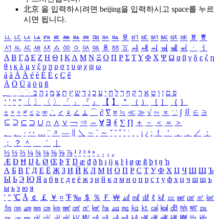
北京 을 입력하시려면
beijing
을 입력하시고 space를 누르
시면 됩니다.
ㅥ
ㅦ
ㅧ
ㅨ
ㅩ
ㅪ
ㅫ
ㅬ
ㅭ
ㅮ
ㅯ
ㅰ
ㅱ
ㅲ
ㅳ
ㅴ
ㅵ
ㅶ
ㅷ
ㅸ
ㅹ
ㅺ
ㅻ
ㅼ
ㅽ
ㅾ
ㅿ
ㆀ
ㆁ
ㆂ
ㆃ
ㆄ
ㆅ
ㆆ
ㆇ
ㆈ
ㆉ
ㆊ
ㆋ
ㆌ
ㆍ
ㆎ
Α
Β
Γ
Δ
Ε
Ζ
Η
Θ
Ι
Κ
Λ
Μ
Ν
Ξ
Ο
Π
Ρ
Σ
Τ
Υ
Φ
Χ
Ψ
Ω
α
β
γ
δ
ε
ζ
η
θ
ι
κ
λ
μ
ν
ξ
ο
π
ρ
σ
τ
υ
φ
χ
ψ
ω
á
à
Á
À
é
è
É
È
ç
Ç
ê
Ä
Ö
Ü
ä
ö
ü
ß
ְ
ֳ
ֲ
ֱ
ָ
ַ
ֵ
ֶ
ִ
ֹ
ּ
ֻ
ׂ
ׁ
ּ
ב
ה
נ
מ
צ
ת
ץ
ש
ד
ג
כ
ע
י
ח
ל
ך
ף
ק
ר
א
ט
ו
ן
ם
פ
‘
’
“
”
〔
〕
〈
〉
「
」
『
』
【
】
＂
（
）
［
］
｛
｝
±
×
÷
≠
≤
≥
∞
∴
♂
♀
∠
⊥
⌒
∂
∇
≡
≒
≪
≫
√
∽
∝
∵
∫
∬
∈
∋
⊆
⊇
⊂
⊃
∪
∩
∧
∨
￢
⇒
⇔
∀
∃
∮
∑
∏
＋
－
＜
＝
＞
、
。
·
‥
…
¨
〃
―
∥
＼
∼
´
～
ˇ
˘
˝
˚
˙
¸
˛
¡
¿
ː
！
＇
，
．
／
：
；
？
＾
＿
｀
｜
½
⅓
⅔
¼
¾
⅛
⅜
⅝
⅞
¹
²
³
⁴
ⁿ
₁
₂
₃
₄
Æ
Ð
Ħ
Ĳ
Ł
Ø
Œ
Þ
Ŧ
Ŋ
æ
đ
ð
ħ
ı
ĳ
ĸ
ŀ
ł
ø
œ
ß
þ
ŧ
ŋ
ŉ
А
Б
В
Г
Д
Е
Ё
Ж
З
И
Й
К
Л
М
Н
О
П
Р
С
Т
У
Ф
Х
Ц
Ч
Ш
Щ
Ъ
Ы
Ь
Э
Ю
Я
а
б
в
г
д
е
ё
ж
з
и
й
к
л
м
н
о
п
р
с
т
у
ф
х
ц
ч
ш
щ
ъ
ы
ь
э
ю
я
′
″
℃
Å
￠
￡
￥
¤
℉
‰
＄
％
Ｆ
￦
㎕
㎖
㎗
ℓ
㎘
㏄
㎣
㎤
㎥
㎦
㎙
㎚
㎛
㎜
㎝
㎞
㎟
㎠
㎡
㎢
㏊
㎍
㎎
㎏
㏏
㎈
㎉
㏈
㎧
㎨
㎰
㎱
㎲
㎳
㎴
㎵
㎶
㎷
㎸
㎹
㎀
㎁
㎂
㎃
㎄
㎺
㎻
㎽
㎾
㎿
㎐
㎑