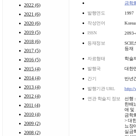
금학
2022 (6)
발행연도
1997
2021 (6)
2020 (6)
작성언어
Korea
2019 (5)
ISSN
2093-
2018 (6)
등재정보
SCIE
등재
2017 (5)
자료형태
학술
2016 (5)
2015 (4)
발행국
대한
2014 (4)
간기
반년
2013 (4)
발행기관 URL
http:/
2012 (4)
연관 학술지 정보
선행 :
한배
2011 (4)
애 및
2010 (4)
금학회
> 대
2009 (2)
뇨장
실금
2008 (2)