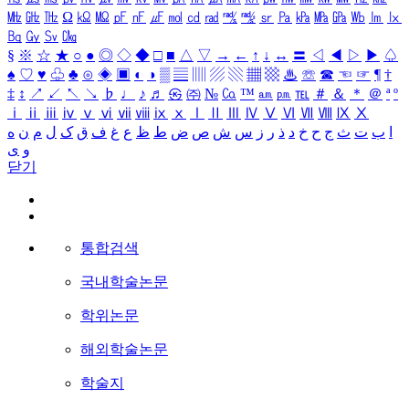
㎒
㎓
㎔
Ω
㏀
㏁
㎊
㎋
㎌
㏖
㏅
㎭
㎮
㎯
㏛
㎩
㎪
㎫
㎬
㏝
㏐
㏓
㏃
㏉
㏜
㏆
§
※
☆
★
○
●
◎
◇
◆
□
■
△
▽
→
←
↑
↓
↔
〓
◁
◀
▷
▶
♤
♠
♡
♥
♧
♣
⊙
◈
▣
◐
◑
▒
▤
▥
▨
▧
▦
▩
♨
☏
☎
☜
☞
¶
†
‡
↕
↗
↙
↖
↘
♭
♩
♪
♬
㉿
㈜
№
㏇
™
㏂
㏘
℡
＃
＆
＊
＠
ª
º
ⅰ
ⅱ
ⅲ
ⅳ
ⅴ
ⅵ
ⅶ
ⅷ
ⅸ
ⅹ
Ⅰ
Ⅱ
Ⅲ
Ⅳ
Ⅴ
Ⅵ
Ⅶ
Ⅷ
Ⅸ
Ⅹ
ا
ب
ت
ث
ج
ح
خ
د
ذ
ر
ز
س
ش
ص
ض
ط
ظ
ع
غ
ف
ق
ک
ل
م
ن
ه
و
ی
닫기
통합검색
국내학술논문
학위논문
해외학술논문
학술지