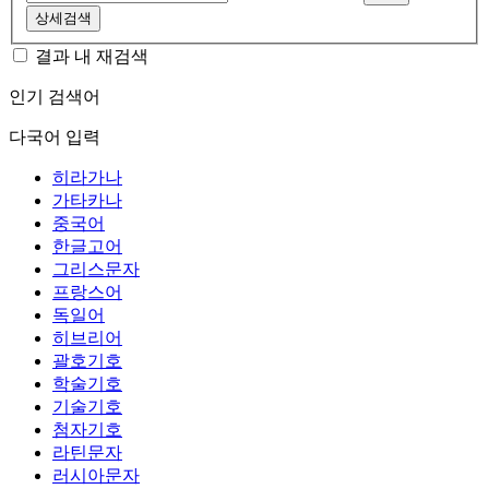
상세검색
결과 내 재검색
인기 검색어
다국어 입력
히라가나
가타카나
중국어
한글고어
그리스문자
프랑스어
독일어
히브리어
괄호기호
학술기호
기술기호
첨자기호
라틴문자
러시아문자