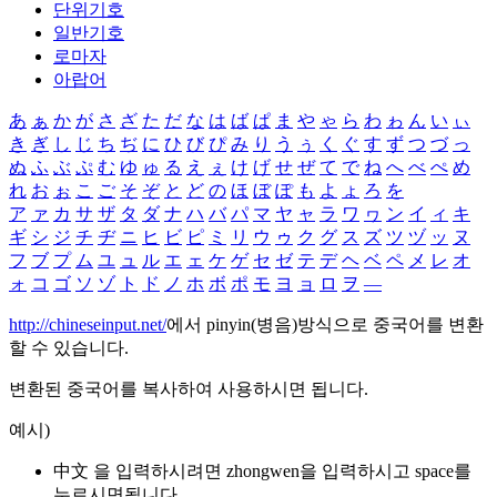
단위기호
일반기호
로마자
아랍어
あ
ぁ
か
が
さ
ざ
た
だ
な
は
ば
ぱ
ま
や
ゃ
ら
わ
ゎ
ん
い
ぃ
き
ぎ
し
じ
ち
ぢ
に
ひ
び
ぴ
み
り
う
ぅ
く
ぐ
す
ず
つ
づ
っ
ぬ
ふ
ぶ
ぷ
む
ゆ
ゅ
る
え
ぇ
け
げ
せ
ぜ
て
で
ね
へ
べ
ぺ
め
れ
お
ぉ
こ
ご
そ
ぞ
と
ど
の
ほ
ぼ
ぽ
も
よ
ょ
ろ
を
ア
ァ
カ
サ
ザ
タ
ダ
ナ
ハ
バ
パ
マ
ヤ
ャ
ラ
ワ
ヮ
ン
イ
ィ
キ
ギ
シ
ジ
チ
ヂ
ニ
ヒ
ビ
ピ
ミ
リ
ウ
ゥ
ク
グ
ス
ズ
ツ
ヅ
ッ
ヌ
フ
ブ
プ
ム
ユ
ュ
ル
エ
ェ
ケ
ゲ
セ
ゼ
テ
デ
ヘ
ベ
ペ
メ
レ
オ
ォ
コ
ゴ
ソ
ゾ
ト
ド
ノ
ホ
ボ
ポ
モ
ヨ
ョ
ロ
ヲ
―
http://chineseinput.net/
에서 pinyin(병음)방식으로 중국어를 변환
할 수 있습니다.
변환된 중국어를 복사하여 사용하시면 됩니다.
예시)
中文 을 입력하시려면
zhongwen
을 입력하시고 space를
누르시면됩니다.