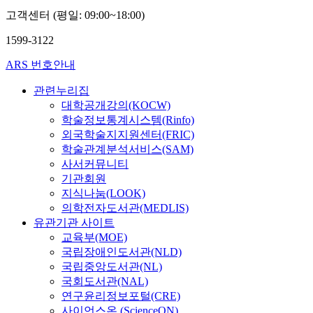
고객센터 (평일: 09:00~18:00)
1599-3122
ARS 번호안내
관련누리집
대학공개강의(KOCW)
학술정보통계시스템(Rinfo)
외국학술지지원센터(FRIC)
학술관계분석서비스(SAM)
사서커뮤니티
기관회원
지식나눔(LOOK)
의학전자도서관(MEDLIS)
유관기관 사이트
교육부(MOE)
국립장애인도서관(NLD)
국립중앙도서관(NL)
국회도서관(NAL)
연구윤리정보포털(CRE)
사이언스온 (ScienceON)