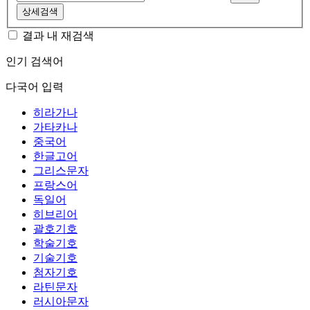
상세검색
결과 내 재검색
인기 검색어
다국어 입력
히라가나
가타카나
중국어
한글고어
그리스문자
프랑스어
독일어
히브리어
괄호기호
학술기호
기술기호
첨자기호
라틴문자
러시아문자