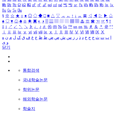
㎒
㎓
㎔
Ω
㏀
㏁
㎊
㎋
㎌
㏖
㏅
㎭
㎮
㎯
㏛
㎩
㎪
㎫
㎬
㏝
㏐
㏓
㏃
㏉
㏜
㏆
§
※
☆
★
○
●
◎
◇
◆
□
■
△
▽
→
←
↑
↓
↔
〓
◁
◀
▷
▶
♤
♠
♡
♥
♧
♣
⊙
◈
▣
◐
◑
▒
▤
▥
▨
▧
▦
▩
♨
☏
☎
☜
☞
¶
†
‡
↕
↗
↙
↖
↘
♭
♩
♪
♬
㉿
㈜
№
㏇
™
㏂
㏘
℡
＃
＆
＊
＠
ª
º
ⅰ
ⅱ
ⅲ
ⅳ
ⅴ
ⅵ
ⅶ
ⅷ
ⅸ
ⅹ
Ⅰ
Ⅱ
Ⅲ
Ⅳ
Ⅴ
Ⅵ
Ⅶ
Ⅷ
Ⅸ
Ⅹ
ا
ب
ت
ث
ج
ح
خ
د
ذ
ر
ز
س
ش
ص
ض
ط
ظ
ع
غ
ف
ق
ک
ل
م
ن
ه
و
ی
닫기
통합검색
국내학술논문
학위논문
해외학술논문
학술지