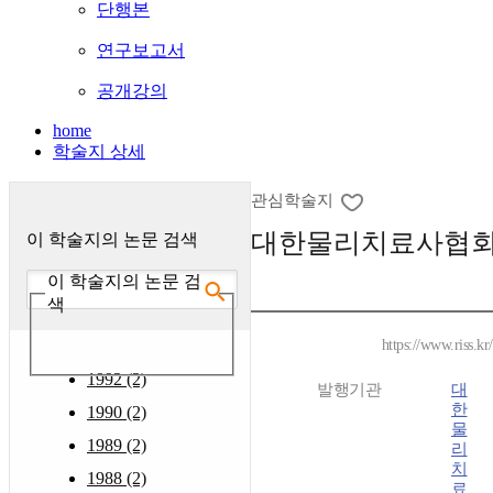
단행본
연구보고서
공개강의
home
학술지 상세
관심학술지
대한물리치료사협
이 학술지의 논문 검색
이 학술지의 논문 검
색
https://www.riss.k
1992 (2)
발행기관
대
한
1990 (2)
물
1989 (2)
리
치
1988 (2)
료