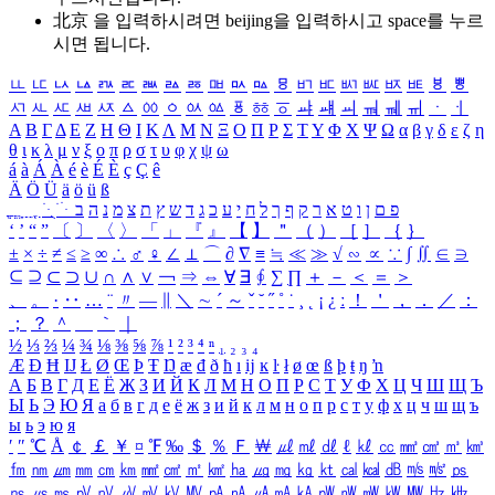
北京 을 입력하시려면
beijing
을 입력하시고 space를 누르
시면 됩니다.
ㅥ
ㅦ
ㅧ
ㅨ
ㅩ
ㅪ
ㅫ
ㅬ
ㅭ
ㅮ
ㅯ
ㅰ
ㅱ
ㅲ
ㅳ
ㅴ
ㅵ
ㅶ
ㅷ
ㅸ
ㅹ
ㅺ
ㅻ
ㅼ
ㅽ
ㅾ
ㅿ
ㆀ
ㆁ
ㆂ
ㆃ
ㆄ
ㆅ
ㆆ
ㆇ
ㆈ
ㆉ
ㆊ
ㆋ
ㆌ
ㆍ
ㆎ
Α
Β
Γ
Δ
Ε
Ζ
Η
Θ
Ι
Κ
Λ
Μ
Ν
Ξ
Ο
Π
Ρ
Σ
Τ
Υ
Φ
Χ
Ψ
Ω
α
β
γ
δ
ε
ζ
η
θ
ι
κ
λ
μ
ν
ξ
ο
π
ρ
σ
τ
υ
φ
χ
ψ
ω
á
à
Á
À
é
è
É
È
ç
Ç
ê
Ä
Ö
Ü
ä
ö
ü
ß
ְ
ֳ
ֲ
ֱ
ָ
ַ
ֵ
ֶ
ִ
ֹ
ּ
ֻ
ׂ
ׁ
ּ
ב
ה
נ
מ
צ
ת
ץ
ש
ד
ג
כ
ע
י
ח
ל
ך
ף
ק
ר
א
ט
ו
ן
ם
פ
‘
’
“
”
〔
〕
〈
〉
「
」
『
』
【
】
＂
（
）
［
］
｛
｝
±
×
÷
≠
≤
≥
∞
∴
♂
♀
∠
⊥
⌒
∂
∇
≡
≒
≪
≫
√
∽
∝
∵
∫
∬
∈
∋
⊆
⊇
⊂
⊃
∪
∩
∧
∨
￢
⇒
⇔
∀
∃
∮
∑
∏
＋
－
＜
＝
＞
、
。
·
‥
…
¨
〃
―
∥
＼
∼
´
～
ˇ
˘
˝
˚
˙
¸
˛
¡
¿
ː
！
＇
，
．
／
：
；
？
＾
＿
｀
｜
½
⅓
⅔
¼
¾
⅛
⅜
⅝
⅞
¹
²
³
⁴
ⁿ
₁
₂
₃
₄
Æ
Ð
Ħ
Ĳ
Ł
Ø
Œ
Þ
Ŧ
Ŋ
æ
đ
ð
ħ
ı
ĳ
ĸ
ŀ
ł
ø
œ
ß
þ
ŧ
ŋ
ŉ
А
Б
В
Г
Д
Е
Ё
Ж
З
И
Й
К
Л
М
Н
О
П
Р
С
Т
У
Ф
Х
Ц
Ч
Ш
Щ
Ъ
Ы
Ь
Э
Ю
Я
а
б
в
г
д
е
ё
ж
з
и
й
к
л
м
н
о
п
р
с
т
у
ф
х
ц
ч
ш
щ
ъ
ы
ь
э
ю
я
′
″
℃
Å
￠
￡
￥
¤
℉
‰
＄
％
Ｆ
￦
㎕
㎖
㎗
ℓ
㎘
㏄
㎣
㎤
㎥
㎦
㎙
㎚
㎛
㎜
㎝
㎞
㎟
㎠
㎡
㎢
㏊
㎍
㎎
㎏
㏏
㎈
㎉
㏈
㎧
㎨
㎰
㎱
㎲
㎳
㎴
㎵
㎶
㎷
㎸
㎹
㎀
㎁
㎂
㎃
㎄
㎺
㎻
㎽
㎾
㎿
㎐
㎑