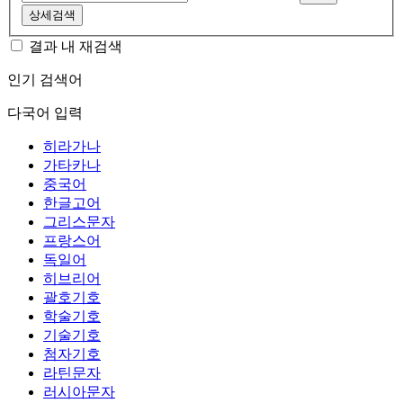
상세검색
결과 내 재검색
인기 검색어
다국어 입력
히라가나
가타카나
중국어
한글고어
그리스문자
프랑스어
독일어
히브리어
괄호기호
학술기호
기술기호
첨자기호
라틴문자
러시아문자