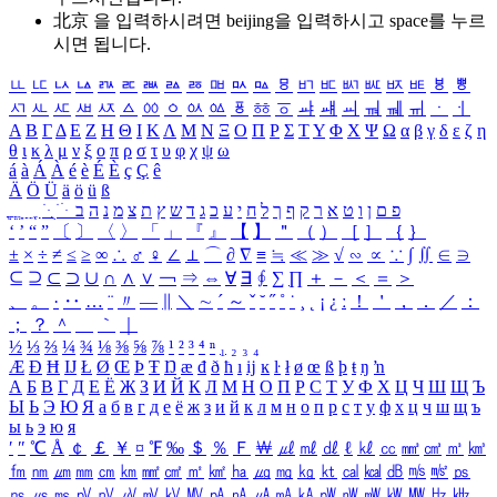
北京 을 입력하시려면
beijing
을 입력하시고 space를 누르
시면 됩니다.
ㅥ
ㅦ
ㅧ
ㅨ
ㅩ
ㅪ
ㅫ
ㅬ
ㅭ
ㅮ
ㅯ
ㅰ
ㅱ
ㅲ
ㅳ
ㅴ
ㅵ
ㅶ
ㅷ
ㅸ
ㅹ
ㅺ
ㅻ
ㅼ
ㅽ
ㅾ
ㅿ
ㆀ
ㆁ
ㆂ
ㆃ
ㆄ
ㆅ
ㆆ
ㆇ
ㆈ
ㆉ
ㆊ
ㆋ
ㆌ
ㆍ
ㆎ
Α
Β
Γ
Δ
Ε
Ζ
Η
Θ
Ι
Κ
Λ
Μ
Ν
Ξ
Ο
Π
Ρ
Σ
Τ
Υ
Φ
Χ
Ψ
Ω
α
β
γ
δ
ε
ζ
η
θ
ι
κ
λ
μ
ν
ξ
ο
π
ρ
σ
τ
υ
φ
χ
ψ
ω
á
à
Á
À
é
è
É
È
ç
Ç
ê
Ä
Ö
Ü
ä
ö
ü
ß
ְ
ֳ
ֲ
ֱ
ָ
ַ
ֵ
ֶ
ִ
ֹ
ּ
ֻ
ׂ
ׁ
ּ
ב
ה
נ
מ
צ
ת
ץ
ש
ד
ג
כ
ע
י
ח
ל
ך
ף
ק
ר
א
ט
ו
ן
ם
פ
‘
’
“
”
〔
〕
〈
〉
「
」
『
』
【
】
＂
（
）
［
］
｛
｝
±
×
÷
≠
≤
≥
∞
∴
♂
♀
∠
⊥
⌒
∂
∇
≡
≒
≪
≫
√
∽
∝
∵
∫
∬
∈
∋
⊆
⊇
⊂
⊃
∪
∩
∧
∨
￢
⇒
⇔
∀
∃
∮
∑
∏
＋
－
＜
＝
＞
、
。
·
‥
…
¨
〃
―
∥
＼
∼
´
～
ˇ
˘
˝
˚
˙
¸
˛
¡
¿
ː
！
＇
，
．
／
：
；
？
＾
＿
｀
｜
½
⅓
⅔
¼
¾
⅛
⅜
⅝
⅞
¹
²
³
⁴
ⁿ
₁
₂
₃
₄
Æ
Ð
Ħ
Ĳ
Ł
Ø
Œ
Þ
Ŧ
Ŋ
æ
đ
ð
ħ
ı
ĳ
ĸ
ŀ
ł
ø
œ
ß
þ
ŧ
ŋ
ŉ
А
Б
В
Г
Д
Е
Ё
Ж
З
И
Й
К
Л
М
Н
О
П
Р
С
Т
У
Ф
Х
Ц
Ч
Ш
Щ
Ъ
Ы
Ь
Э
Ю
Я
а
б
в
г
д
е
ё
ж
з
и
й
к
л
м
н
о
п
р
с
т
у
ф
х
ц
ч
ш
щ
ъ
ы
ь
э
ю
я
′
″
℃
Å
￠
￡
￥
¤
℉
‰
＄
％
Ｆ
￦
㎕
㎖
㎗
ℓ
㎘
㏄
㎣
㎤
㎥
㎦
㎙
㎚
㎛
㎜
㎝
㎞
㎟
㎠
㎡
㎢
㏊
㎍
㎎
㎏
㏏
㎈
㎉
㏈
㎧
㎨
㎰
㎱
㎲
㎳
㎴
㎵
㎶
㎷
㎸
㎹
㎀
㎁
㎂
㎃
㎄
㎺
㎻
㎽
㎾
㎿
㎐
㎑