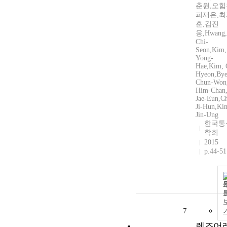
춘원,오힘
피재은,최
훈,김진
웅,Hwang,
Chi-
Seon,Kim,
Yong-
Hae,Kim, 
Hyeon,Bye
Chun-Won
Him-Chan,
Jae-Eun,C
Ji-Hun,Ki
Jin-Ung
한국통
학회
2015
p.44-51
7
렌즈어