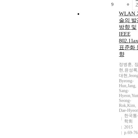
9
WLAN 
술의 발
방향 및
IEEE
802.11ax
표준화 
향
정병훈, 
현,윤성록
대현,Jeong
Byeong-
Hun,Jang,
Sang-
Hyeon,Yun
Seong-
Rok,Kim,
Dae-Hyeo
한국통
학회
2015
p.69-76