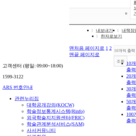
내보내기
내책장
한자로보기
맨처음 페이지로
1
2
10개씩 출력
맨끝 페이지로
조회
10
고객센터 (평일: 09:00~18:00)
출력
20
1599-3122
출력
ARS 번호안내
30
출력
관련누리집
50
대학공개강의(KOCW)
출력
학술정보통계시스템(Rinfo)
10
외국학술지지원센터(FRIC)
출력
학술관계분석서비스(SAM)
사서커뮤니티