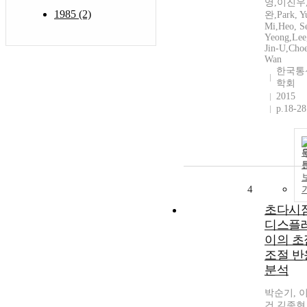
영,이진우
1985 (2)
완,Park, Y
Mi,Heo, S
Yeong,Lee
Jin-U,Choe
Wan
한국통
학회
2015
p.18-28
4
초다시
디스플
이의 초
조절 반
분석
박순기, 
건,김종현