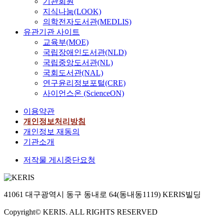
기관회원
지식나눔(LOOK)
의학전자도서관(MEDLIS)
유관기관 사이트
교육부(MOE)
국립장애인도서관(NLD)
국립중앙도서관(NL)
국회도서관(NAL)
연구윤리정보포털(CRE)
사이언스온 (ScienceON)
이용약관
개인정보처리방침
개인정보 재동의
기관소개
저작물 게시중단요청
41061 대구광역시 동구 동내로 64(동내동1119) KERIS빌딩
Copyright© KERIS. ALL RIGHTS RESERVED