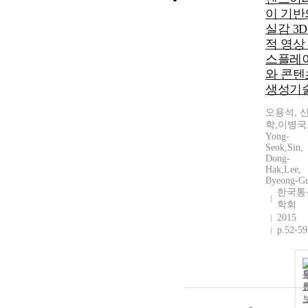
이 기반
실감 3D
적 영상
스플레
와 콘텐
생성기
오용석, 
학,이병국,
Yong-
Seok,Sin,
Dong-
Hak,Lee,
Byeong-G
한국통
학회
2015
p.52-59