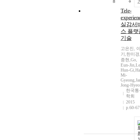
8
Tele-
experien
실감서
스 플랫
기술
고은진, 
기,한미경
종현,Go,
Eun-Jin,Le
Hun-Gi,Ha
Mi-
Gyeong,Ja
Jong-Hyeo
한국통
학회
2015
p.60-67