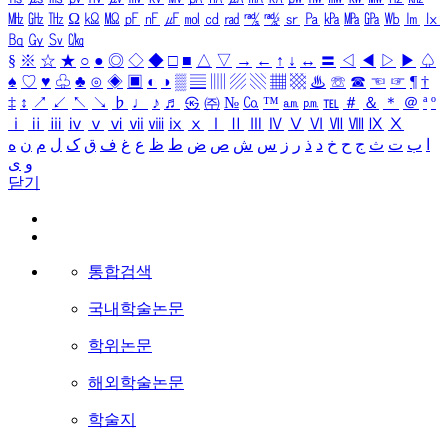
㎒
㎓
㎔
Ω
㏀
㏁
㎊
㎋
㎌
㏖
㏅
㎭
㎮
㎯
㏛
㎩
㎪
㎫
㎬
㏝
㏐
㏓
㏃
㏉
㏜
㏆
§
※
☆
★
○
●
◎
◇
◆
□
■
△
▽
→
←
↑
↓
↔
〓
◁
◀
▷
▶
♤
♠
♡
♥
♧
♣
⊙
◈
▣
◐
◑
▒
▤
▥
▨
▧
▦
▩
♨
☏
☎
☜
☞
¶
†
‡
↕
↗
↙
↖
↘
♭
♩
♪
♬
㉿
㈜
№
㏇
™
㏂
㏘
℡
＃
＆
＊
＠
ª
º
ⅰ
ⅱ
ⅲ
ⅳ
ⅴ
ⅵ
ⅶ
ⅷ
ⅸ
ⅹ
Ⅰ
Ⅱ
Ⅲ
Ⅳ
Ⅴ
Ⅵ
Ⅶ
Ⅷ
Ⅸ
Ⅹ
ا
ب
ت
ث
ج
ح
خ
د
ذ
ر
ز
س
ش
ص
ض
ط
ظ
ع
غ
ف
ق
ک
ل
م
ن
ه
و
ی
닫기
통합검색
국내학술논문
학위논문
해외학술논문
학술지