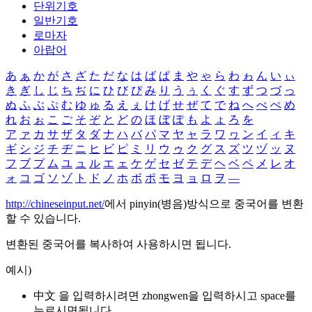
단위기호
일반기호
로마자
아랍어
あ
ぁ
か
が
さ
ざ
た
だ
な
は
ば
ぱ
ま
や
ゃ
ら
わ
ゎ
ん
い
ぃ
き
ぎ
し
じ
ち
ぢ
に
ひ
び
ぴ
み
り
う
ぅ
く
ぐ
す
ず
つ
づ
っ
ぬ
ふ
ぶ
ぷ
む
ゆ
ゅ
る
え
ぇ
け
げ
せ
ぜ
て
で
ね
へ
べ
ぺ
め
れ
お
ぉ
こ
ご
そ
ぞ
と
ど
の
ほ
ぼ
ぽ
も
よ
ょ
ろ
を
ア
ァ
カ
サ
ザ
タ
ダ
ナ
ハ
バ
パ
マ
ヤ
ャ
ラ
ワ
ヮ
ン
イ
ィ
キ
ギ
シ
ジ
チ
ヂ
ニ
ヒ
ビ
ピ
ミ
リ
ウ
ゥ
ク
グ
ス
ズ
ツ
ヅ
ッ
ヌ
フ
ブ
プ
ム
ユ
ュ
ル
エ
ェ
ケ
ゲ
セ
ゼ
テ
デ
ヘ
ベ
ペ
メ
レ
オ
ォ
コ
ゴ
ソ
ゾ
ト
ド
ノ
ホ
ボ
ポ
モ
ヨ
ョ
ロ
ヲ
―
http://chineseinput.net/
에서 pinyin(병음)방식으로 중국어를 변환
할 수 있습니다.
변환된 중국어를 복사하여 사용하시면 됩니다.
예시)
中文 을 입력하시려면
zhongwen
을 입력하시고 space를
누르시면됩니다.