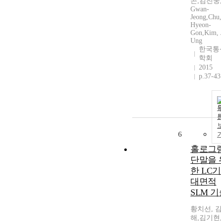
곤,김진웅,
Gwan-
Jeong,Chu
Hyeon-
Gon,Kim, 
Ung
한국통
학회
2015
p.37-43
6
홀로그
단말을 
한 LC
대면적
SLM 
황치선, 
해,김기현