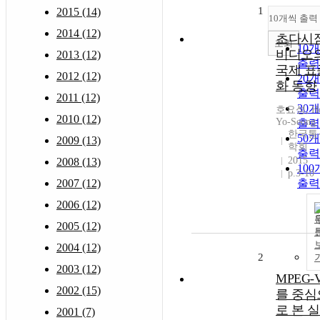
1
2015 (14)
10개씩 출력
2014 (12)
초다시
조회
10
비디오
2013 (12)
출력
국제 표
2012 (12)
20
화 동향
출력
2011 (12)
30
호요성, H
2010 (12)
Yo-Seong
출력
한국통
50
2009 (13)
학회
출력
2015
2008 (13)
10
p.3-10
2007 (12)
출력
2006 (12)
2005 (12)
2004 (12)
2
2003 (12)
MPEG-
2002 (15)
를 중심
로 본 
2001 (7)