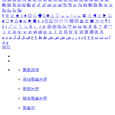
㎒
㎓
㎔
Ω
㏀
㏁
㎊
㎋
㎌
㏖
㏅
㎭
㎮
㎯
㏛
㎩
㎪
㎫
㎬
㏝
㏐
㏓
㏃
㏉
㏜
㏆
§
※
☆
★
○
●
◎
◇
◆
□
■
△
▽
→
←
↑
↓
↔
〓
◁
◀
▷
▶
♤
♠
♡
♥
♧
♣
⊙
◈
▣
◐
◑
▒
▤
▥
▨
▧
▦
▩
♨
☏
☎
☜
☞
¶
†
‡
↕
↗
↙
↖
↘
♭
♩
♪
♬
㉿
㈜
№
㏇
™
㏂
㏘
℡
＃
＆
＊
＠
ª
º
ⅰ
ⅱ
ⅲ
ⅳ
ⅴ
ⅵ
ⅶ
ⅷ
ⅸ
ⅹ
Ⅰ
Ⅱ
Ⅲ
Ⅳ
Ⅴ
Ⅵ
Ⅶ
Ⅷ
Ⅸ
Ⅹ
ا
ب
ت
ث
ج
ح
خ
د
ذ
ر
ز
س
ش
ص
ض
ط
ظ
ع
غ
ف
ق
ک
ل
م
ن
ه
و
ی
닫기
통합검색
국내학술논문
학위논문
해외학술논문
학술지