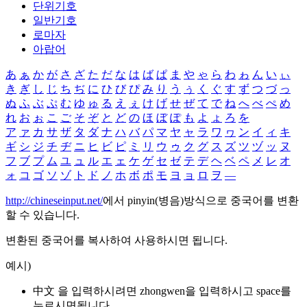
단위기호
일반기호
로마자
아랍어
あ
ぁ
か
が
さ
ざ
た
だ
な
は
ば
ぱ
ま
や
ゃ
ら
わ
ゎ
ん
い
ぃ
き
ぎ
し
じ
ち
ぢ
に
ひ
び
ぴ
み
り
う
ぅ
く
ぐ
す
ず
つ
づ
っ
ぬ
ふ
ぶ
ぷ
む
ゆ
ゅ
る
え
ぇ
け
げ
せ
ぜ
て
で
ね
へ
べ
ぺ
め
れ
お
ぉ
こ
ご
そ
ぞ
と
ど
の
ほ
ぼ
ぽ
も
よ
ょ
ろ
を
ア
ァ
カ
サ
ザ
タ
ダ
ナ
ハ
バ
パ
マ
ヤ
ャ
ラ
ワ
ヮ
ン
イ
ィ
キ
ギ
シ
ジ
チ
ヂ
ニ
ヒ
ビ
ピ
ミ
リ
ウ
ゥ
ク
グ
ス
ズ
ツ
ヅ
ッ
ヌ
フ
ブ
プ
ム
ユ
ュ
ル
エ
ェ
ケ
ゲ
セ
ゼ
テ
デ
ヘ
ベ
ペ
メ
レ
オ
ォ
コ
ゴ
ソ
ゾ
ト
ド
ノ
ホ
ボ
ポ
モ
ヨ
ョ
ロ
ヲ
―
http://chineseinput.net/
에서 pinyin(병음)방식으로 중국어를 변환
할 수 있습니다.
변환된 중국어를 복사하여 사용하시면 됩니다.
예시)
中文 을 입력하시려면
zhongwen
을 입력하시고 space를
누르시면됩니다.