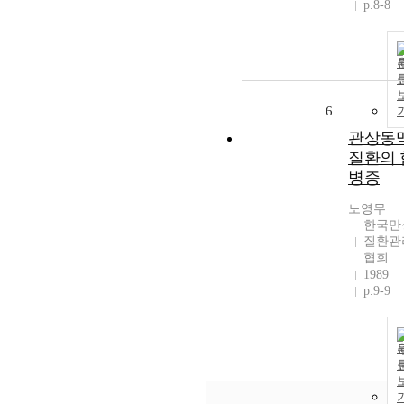
p.8-8
6
관상동
질환의 
병증
노영무
한국만
질환관
협회
1989
p.9-9