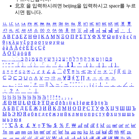
北京 을 입력하시려면
beijing
을 입력하시고 space를 누르
시면 됩니다.
ㅥ
ㅦ
ㅧ
ㅨ
ㅩ
ㅪ
ㅫ
ㅬ
ㅭ
ㅮ
ㅯ
ㅰ
ㅱ
ㅲ
ㅳ
ㅴ
ㅵ
ㅶ
ㅷ
ㅸ
ㅹ
ㅺ
ㅻ
ㅼ
ㅽ
ㅾ
ㅿ
ㆀ
ㆁ
ㆂ
ㆃ
ㆄ
ㆅ
ㆆ
ㆇ
ㆈ
ㆉ
ㆊ
ㆋ
ㆌ
ㆍ
ㆎ
Α
Β
Γ
Δ
Ε
Ζ
Η
Θ
Ι
Κ
Λ
Μ
Ν
Ξ
Ο
Π
Ρ
Σ
Τ
Υ
Φ
Χ
Ψ
Ω
α
β
γ
δ
ε
ζ
η
θ
ι
κ
λ
μ
ν
ξ
ο
π
ρ
σ
τ
υ
φ
χ
ψ
ω
á
à
Á
À
é
è
É
È
ç
Ç
ê
Ä
Ö
Ü
ä
ö
ü
ß
ְ
ֳ
ֲ
ֱ
ָ
ַ
ֵ
ֶ
ִ
ֹ
ּ
ֻ
ׂ
ׁ
ּ
ב
ה
נ
מ
צ
ת
ץ
ש
ד
ג
כ
ע
י
ח
ל
ך
ף
ק
ר
א
ט
ו
ן
ם
פ
‘
’
“
”
〔
〕
〈
〉
「
」
『
』
【
】
＂
（
）
［
］
｛
｝
±
×
÷
≠
≤
≥
∞
∴
♂
♀
∠
⊥
⌒
∂
∇
≡
≒
≪
≫
√
∽
∝
∵
∫
∬
∈
∋
⊆
⊇
⊂
⊃
∪
∩
∧
∨
￢
⇒
⇔
∀
∃
∮
∑
∏
＋
－
＜
＝
＞
、
。
·
‥
…
¨
〃
―
∥
＼
∼
´
～
ˇ
˘
˝
˚
˙
¸
˛
¡
¿
ː
！
＇
，
．
／
：
；
？
＾
＿
｀
｜
½
⅓
⅔
¼
¾
⅛
⅜
⅝
⅞
¹
²
³
⁴
ⁿ
₁
₂
₃
₄
Æ
Ð
Ħ
Ĳ
Ł
Ø
Œ
Þ
Ŧ
Ŋ
æ
đ
ð
ħ
ı
ĳ
ĸ
ŀ
ł
ø
œ
ß
þ
ŧ
ŋ
ŉ
А
Б
В
Г
Д
Е
Ё
Ж
З
И
Й
К
Л
М
Н
О
П
Р
С
Т
У
Ф
Х
Ц
Ч
Ш
Щ
Ъ
Ы
Ь
Э
Ю
Я
а
б
в
г
д
е
ё
ж
з
и
й
к
л
м
н
о
п
р
с
т
у
ф
х
ц
ч
ш
щ
ъ
ы
ь
э
ю
я
′
″
℃
Å
￠
￡
￥
¤
℉
‰
＄
％
Ｆ
￦
㎕
㎖
㎗
ℓ
㎘
㏄
㎣
㎤
㎥
㎦
㎙
㎚
㎛
㎜
㎝
㎞
㎟
㎠
㎡
㎢
㏊
㎍
㎎
㎏
㏏
㎈
㎉
㏈
㎧
㎨
㎰
㎱
㎲
㎳
㎴
㎵
㎶
㎷
㎸
㎹
㎀
㎁
㎂
㎃
㎄
㎺
㎻
㎽
㎾
㎿
㎐
㎑