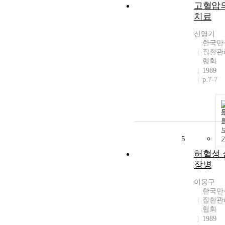
고혈압
치료
신영기
한국만
질환관
협회
1989
p.7-7
5
허혈성 
장병
이웅구
한국만
질환관
협회
1989