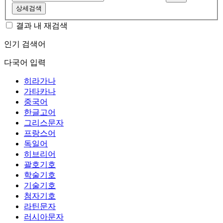
상세검색
결과 내 재검색
인기 검색어
다국어 입력
히라가나
가타카나
중국어
한글고어
그리스문자
프랑스어
독일어
히브리어
괄호기호
학술기호
기술기호
첨자기호
라틴문자
러시아문자