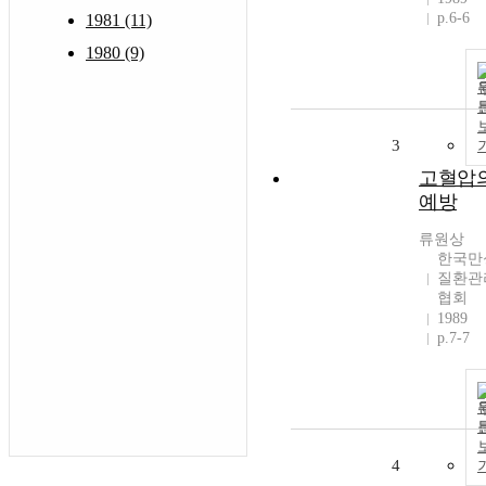
p.6-6
1981 (11)
1980 (9)
3
고혈압
예방
류원상
한국만
질환관
협회
1989
p.7-7
4