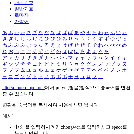
단위기호
일반기호
로마자
아랍어
あ
ぁ
か
が
さ
ざ
た
だ
な
は
ば
ぱ
ま
や
ゃ
ら
わ
ゎ
ん
い
ぃ
き
ぎ
し
じ
ち
ぢ
に
ひ
び
ぴ
み
り
う
ぅ
く
ぐ
す
ず
つ
づ
っ
ぬ
ふ
ぶ
ぷ
む
ゆ
ゅ
る
え
ぇ
け
げ
せ
ぜ
て
で
ね
へ
べ
ぺ
め
れ
お
ぉ
こ
ご
そ
ぞ
と
ど
の
ほ
ぼ
ぽ
も
よ
ょ
ろ
を
ア
ァ
カ
サ
ザ
タ
ダ
ナ
ハ
バ
パ
マ
ヤ
ャ
ラ
ワ
ヮ
ン
イ
ィ
キ
ギ
シ
ジ
チ
ヂ
ニ
ヒ
ビ
ピ
ミ
リ
ウ
ゥ
ク
グ
ス
ズ
ツ
ヅ
ッ
ヌ
フ
ブ
プ
ム
ユ
ュ
ル
エ
ェ
ケ
ゲ
セ
ゼ
テ
デ
ヘ
ベ
ペ
メ
レ
オ
ォ
コ
ゴ
ソ
ゾ
ト
ド
ノ
ホ
ボ
ポ
モ
ヨ
ョ
ロ
ヲ
―
http://chineseinput.net/
에서 pinyin(병음)방식으로 중국어를 변환
할 수 있습니다.
변환된 중국어를 복사하여 사용하시면 됩니다.
예시)
中文 을 입력하시려면
zhongwen
을 입력하시고 space를
누르시면됩니다.