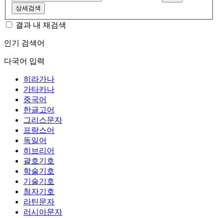
상세검색
결과 내 재검색
인기 검색어
다국어 입력
히라가나
가타카나
중국어
한글고어
그리스문자
프랑스어
독일어
히브리어
괄호기호
학술기호
기술기호
첨자기호
라틴문자
러시아문자