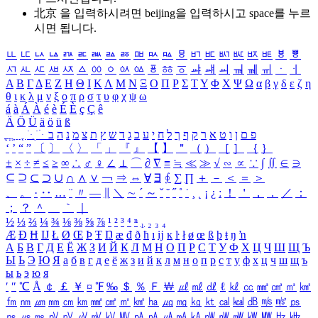
北京 을 입력하시려면
beijing
을 입력하시고 space를 누르
시면 됩니다.
ㅥ
ㅦ
ㅧ
ㅨ
ㅩ
ㅪ
ㅫ
ㅬ
ㅭ
ㅮ
ㅯ
ㅰ
ㅱ
ㅲ
ㅳ
ㅴ
ㅵ
ㅶ
ㅷ
ㅸ
ㅹ
ㅺ
ㅻ
ㅼ
ㅽ
ㅾ
ㅿ
ㆀ
ㆁ
ㆂ
ㆃ
ㆄ
ㆅ
ㆆ
ㆇ
ㆈ
ㆉ
ㆊ
ㆋ
ㆌ
ㆍ
ㆎ
Α
Β
Γ
Δ
Ε
Ζ
Η
Θ
Ι
Κ
Λ
Μ
Ν
Ξ
Ο
Π
Ρ
Σ
Τ
Υ
Φ
Χ
Ψ
Ω
α
β
γ
δ
ε
ζ
η
θ
ι
κ
λ
μ
ν
ξ
ο
π
ρ
σ
τ
υ
φ
χ
ψ
ω
á
à
Á
À
é
è
É
È
ç
Ç
ê
Ä
Ö
Ü
ä
ö
ü
ß
ְ
ֳ
ֲ
ֱ
ָ
ַ
ֵ
ֶ
ִ
ֹ
ּ
ֻ
ׂ
ׁ
ּ
ב
ה
נ
מ
צ
ת
ץ
ש
ד
ג
כ
ע
י
ח
ל
ך
ף
ק
ר
א
ט
ו
ן
ם
פ
‘
’
“
”
〔
〕
〈
〉
「
」
『
』
【
】
＂
（
）
［
］
｛
｝
±
×
÷
≠
≤
≥
∞
∴
♂
♀
∠
⊥
⌒
∂
∇
≡
≒
≪
≫
√
∽
∝
∵
∫
∬
∈
∋
⊆
⊇
⊂
⊃
∪
∩
∧
∨
￢
⇒
⇔
∀
∃
∮
∑
∏
＋
－
＜
＝
＞
、
。
·
‥
…
¨
〃
―
∥
＼
∼
´
～
ˇ
˘
˝
˚
˙
¸
˛
¡
¿
ː
！
＇
，
．
／
：
；
？
＾
＿
｀
｜
½
⅓
⅔
¼
¾
⅛
⅜
⅝
⅞
¹
²
³
⁴
ⁿ
₁
₂
₃
₄
Æ
Ð
Ħ
Ĳ
Ł
Ø
Œ
Þ
Ŧ
Ŋ
æ
đ
ð
ħ
ı
ĳ
ĸ
ŀ
ł
ø
œ
ß
þ
ŧ
ŋ
ŉ
А
Б
В
Г
Д
Е
Ё
Ж
З
И
Й
К
Л
М
Н
О
П
Р
С
Т
У
Ф
Х
Ц
Ч
Ш
Щ
Ъ
Ы
Ь
Э
Ю
Я
а
б
в
г
д
е
ё
ж
з
и
й
к
л
м
н
о
п
р
с
т
у
ф
х
ц
ч
ш
щ
ъ
ы
ь
э
ю
я
′
″
℃
Å
￠
￡
￥
¤
℉
‰
＄
％
Ｆ
￦
㎕
㎖
㎗
ℓ
㎘
㏄
㎣
㎤
㎥
㎦
㎙
㎚
㎛
㎜
㎝
㎞
㎟
㎠
㎡
㎢
㏊
㎍
㎎
㎏
㏏
㎈
㎉
㏈
㎧
㎨
㎰
㎱
㎲
㎳
㎴
㎵
㎶
㎷
㎸
㎹
㎀
㎁
㎂
㎃
㎄
㎺
㎻
㎽
㎾
㎿
㎐
㎑