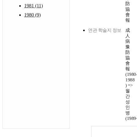
防
1981 (11)
協
1980 (9)
會
報
연관 학술지 정보
成
人
病
豫
防
協
會
報
(1980
1988
) =>
월
간
성
인
병
(1989