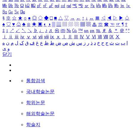
㎒
㎓
㎔
Ω
㏀
㏁
㎊
㎋
㎌
㏖
㏅
㎭
㎮
㎯
㏛
㎩
㎪
㎫
㎬
㏝
㏐
㏓
㏃
㏉
㏜
㏆
§
※
☆
★
○
●
◎
◇
◆
□
■
△
▽
→
←
↑
↓
↔
〓
◁
◀
▷
▶
♤
♠
♡
♥
♧
♣
⊙
◈
▣
◐
◑
▒
▤
▥
▨
▧
▦
▩
♨
☏
☎
☜
☞
¶
†
‡
↕
↗
↙
↖
↘
♭
♩
♪
♬
㉿
㈜
№
㏇
™
㏂
㏘
℡
＃
＆
＊
＠
ª
º
ⅰ
ⅱ
ⅲ
ⅳ
ⅴ
ⅵ
ⅶ
ⅷ
ⅸ
ⅹ
Ⅰ
Ⅱ
Ⅲ
Ⅳ
Ⅴ
Ⅵ
Ⅶ
Ⅷ
Ⅸ
Ⅹ
ا
ب
ت
ث
ج
ح
خ
د
ذ
ر
ز
س
ش
ص
ض
ط
ظ
ع
غ
ف
ق
ک
ل
م
ن
ه
و
ی
닫기
통합검색
국내학술논문
학위논문
해외학술논문
학술지