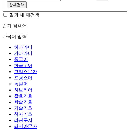
상세검색
결과 내 재검색
인기 검색어
다국어 입력
히라가나
가타카나
중국어
한글고어
그리스문자
프랑스어
독일어
히브리어
괄호기호
학술기호
기술기호
첨자기호
라틴문자
러시아문자