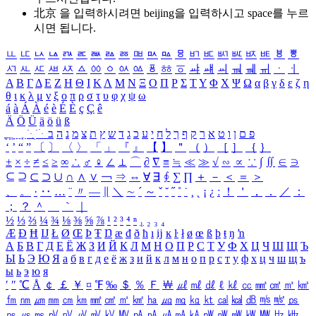
北京 을 입력하시려면
beijing
을 입력하시고 space를 누르
시면 됩니다.
ㅥ
ㅦ
ㅧ
ㅨ
ㅩ
ㅪ
ㅫ
ㅬ
ㅭ
ㅮ
ㅯ
ㅰ
ㅱ
ㅲ
ㅳ
ㅴ
ㅵ
ㅶ
ㅷ
ㅸ
ㅹ
ㅺ
ㅻ
ㅼ
ㅽ
ㅾ
ㅿ
ㆀ
ㆁ
ㆂ
ㆃ
ㆄ
ㆅ
ㆆ
ㆇ
ㆈ
ㆉ
ㆊ
ㆋ
ㆌ
ㆍ
ㆎ
Α
Β
Γ
Δ
Ε
Ζ
Η
Θ
Ι
Κ
Λ
Μ
Ν
Ξ
Ο
Π
Ρ
Σ
Τ
Υ
Φ
Χ
Ψ
Ω
α
β
γ
δ
ε
ζ
η
θ
ι
κ
λ
μ
ν
ξ
ο
π
ρ
σ
τ
υ
φ
χ
ψ
ω
á
à
Á
À
é
è
É
È
ç
Ç
ê
Ä
Ö
Ü
ä
ö
ü
ß
ְ
ֳ
ֲ
ֱ
ָ
ַ
ֵ
ֶ
ִ
ֹ
ּ
ֻ
ׂ
ׁ
ּ
ב
ה
נ
מ
צ
ת
ץ
ש
ד
ג
כ
ע
י
ח
ל
ך
ף
ק
ר
א
ט
ו
ן
ם
פ
‘
’
“
”
〔
〕
〈
〉
「
」
『
』
【
】
＂
（
）
［
］
｛
｝
±
×
÷
≠
≤
≥
∞
∴
♂
♀
∠
⊥
⌒
∂
∇
≡
≒
≪
≫
√
∽
∝
∵
∫
∬
∈
∋
⊆
⊇
⊂
⊃
∪
∩
∧
∨
￢
⇒
⇔
∀
∃
∮
∑
∏
＋
－
＜
＝
＞
、
。
·
‥
…
¨
〃
―
∥
＼
∼
´
～
ˇ
˘
˝
˚
˙
¸
˛
¡
¿
ː
！
＇
，
．
／
：
；
？
＾
＿
｀
｜
½
⅓
⅔
¼
¾
⅛
⅜
⅝
⅞
¹
²
³
⁴
ⁿ
₁
₂
₃
₄
Æ
Ð
Ħ
Ĳ
Ł
Ø
Œ
Þ
Ŧ
Ŋ
æ
đ
ð
ħ
ı
ĳ
ĸ
ŀ
ł
ø
œ
ß
þ
ŧ
ŋ
ŉ
А
Б
В
Г
Д
Е
Ё
Ж
З
И
Й
К
Л
М
Н
О
П
Р
С
Т
У
Ф
Х
Ц
Ч
Ш
Щ
Ъ
Ы
Ь
Э
Ю
Я
а
б
в
г
д
е
ё
ж
з
и
й
к
л
м
н
о
п
р
с
т
у
ф
х
ц
ч
ш
щ
ъ
ы
ь
э
ю
я
′
″
℃
Å
￠
￡
￥
¤
℉
‰
＄
％
Ｆ
￦
㎕
㎖
㎗
ℓ
㎘
㏄
㎣
㎤
㎥
㎦
㎙
㎚
㎛
㎜
㎝
㎞
㎟
㎠
㎡
㎢
㏊
㎍
㎎
㎏
㏏
㎈
㎉
㏈
㎧
㎨
㎰
㎱
㎲
㎳
㎴
㎵
㎶
㎷
㎸
㎹
㎀
㎁
㎂
㎃
㎄
㎺
㎻
㎽
㎾
㎿
㎐
㎑