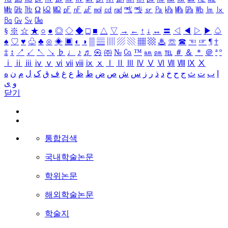
㎒
㎓
㎔
Ω
㏀
㏁
㎊
㎋
㎌
㏖
㏅
㎭
㎮
㎯
㏛
㎩
㎪
㎫
㎬
㏝
㏐
㏓
㏃
㏉
㏜
㏆
§
※
☆
★
○
●
◎
◇
◆
□
■
△
▽
→
←
↑
↓
↔
〓
◁
◀
▷
▶
♤
♠
♡
♥
♧
♣
⊙
◈
▣
◐
◑
▒
▤
▥
▨
▧
▦
▩
♨
☏
☎
☜
☞
¶
†
‡
↕
↗
↙
↖
↘
♭
♩
♪
♬
㉿
㈜
№
㏇
™
㏂
㏘
℡
＃
＆
＊
＠
ª
º
ⅰ
ⅱ
ⅲ
ⅳ
ⅴ
ⅵ
ⅶ
ⅷ
ⅸ
ⅹ
Ⅰ
Ⅱ
Ⅲ
Ⅳ
Ⅴ
Ⅵ
Ⅶ
Ⅷ
Ⅸ
Ⅹ
ا
ب
ت
ث
ج
ح
خ
د
ذ
ر
ز
س
ش
ص
ض
ط
ظ
ع
غ
ف
ق
ک
ل
م
ن
ه
و
ی
닫기
통합검색
국내학술논문
학위논문
해외학술논문
학술지