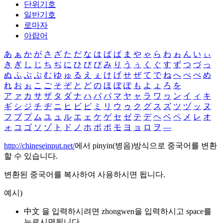
단위기호
일반기호
로마자
아랍어
あ
ぁ
か
が
さ
ざ
た
だ
な
は
ば
ぱ
ま
や
ゃ
ら
わ
ゎ
ん
い
ぃ
き
ぎ
し
じ
ち
ぢ
に
ひ
び
ぴ
み
り
う
ぅ
く
ぐ
す
ず
つ
づ
っ
ぬ
ふ
ぶ
ぷ
む
ゆ
ゅ
る
え
ぇ
け
げ
せ
ぜ
て
で
ね
へ
べ
ぺ
め
れ
お
ぉ
こ
ご
そ
ぞ
と
ど
の
ほ
ぼ
ぽ
も
よ
ょ
ろ
を
ア
ァ
カ
サ
ザ
タ
ダ
ナ
ハ
バ
パ
マ
ヤ
ャ
ラ
ワ
ヮ
ン
イ
ィ
キ
ギ
シ
ジ
チ
ヂ
ニ
ヒ
ビ
ピ
ミ
リ
ウ
ゥ
ク
グ
ス
ズ
ツ
ヅ
ッ
ヌ
フ
ブ
プ
ム
ユ
ュ
ル
エ
ェ
ケ
ゲ
セ
ゼ
テ
デ
ヘ
ベ
ペ
メ
レ
オ
ォ
コ
ゴ
ソ
ゾ
ト
ド
ノ
ホ
ボ
ポ
モ
ヨ
ョ
ロ
ヲ
―
http://chineseinput.net/
에서 pinyin(병음)방식으로 중국어를 변환
할 수 있습니다.
변환된 중국어를 복사하여 사용하시면 됩니다.
예시)
中文 을 입력하시려면
zhongwen
을 입력하시고 space를
누르시면됩니다.