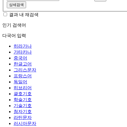
상세검색
결과 내 재검색
인기 검색어
다국어 입력
히라가나
가타카나
중국어
한글고어
그리스문자
프랑스어
독일어
히브리어
괄호기호
학술기호
기술기호
첨자기호
라틴문자
러시아문자