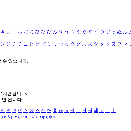
ぎ
し
じ
ち
ぢ
に
ひ
び
ぴ
み
り
う
ぅ
く
ぐ
す
ず
つ
づ
っ
ぬ
ふ
シ
ジ
チ
ヂ
ニ
ヒ
ビ
ピ
ミ
リ
ウ
ゥ
ク
グ
ス
ズ
ツ
ヅ
ッ
ヌ
フ
ブ
할 수 있습니다.
누르시면됩니다.
시면 됩니다.
ㅻ
ㅼ
ㅽ
ㅾ
ㅿ
ㆀ
ㆁ
ㆂ
ㆃ
ㆄ
ㆅ
ㆆ
ㆇ
ㆈ
ㆉ
ㆊ
ㆋ
ㆌ
ㆍ
ㆎ
θ
ι
κ
λ
μ
ν
ξ
ο
π
ρ
σ
τ
υ
φ
χ
ψ
ω