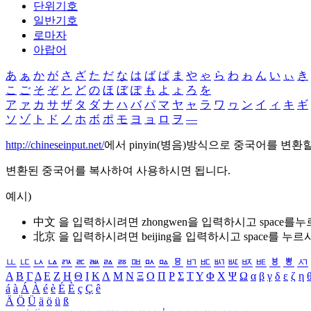
단위기호
일반기호
로마자
아랍어
あ
ぁ
か
が
さ
ざ
た
だ
な
は
ば
ぱ
ま
や
ゃ
ら
わ
ゎ
ん
い
ぃ
き
こ
ご
そ
ぞ
と
ど
の
ほ
ぼ
ぽ
も
よ
ょ
ろ
を
ア
ァ
カ
サ
ザ
タ
ダ
ナ
ハ
バ
パ
マ
ヤ
ャ
ラ
ワ
ヮ
ン
イ
ィ
キ
ギ
ソ
ゾ
ト
ド
ノ
ホ
ボ
ポ
モ
ヨ
ョ
ロ
ヲ
―
http://chineseinput.net/
에서 pinyin(병음)방식으로 중국어를 변환
변환된 중국어를 복사하여 사용하시면 됩니다.
예시)
中文 을 입력하시려면
zhongwen
을 입력하시고 space를
北京 을 입력하시려면
beijing
을 입력하시고 space를 누르
ㅥ
ㅦ
ㅧ
ㅨ
ㅩ
ㅪ
ㅫ
ㅬ
ㅭ
ㅮ
ㅯ
ㅰ
ㅱ
ㅲ
ㅳ
ㅴ
ㅵ
ㅶ
ㅷ
ㅸ
ㅹ
ㅺ
Α
Β
Γ
Δ
Ε
Ζ
Η
Θ
Ι
Κ
Λ
Μ
Ν
Ξ
Ο
Π
Ρ
Σ
Τ
Υ
Φ
Χ
Ψ
Ω
α
β
γ
δ
ε
ζ
η
á
à
Á
À
é
è
É
È
ç
Ç
ê
Ä
Ö
Ü
ä
ö
ü
ß