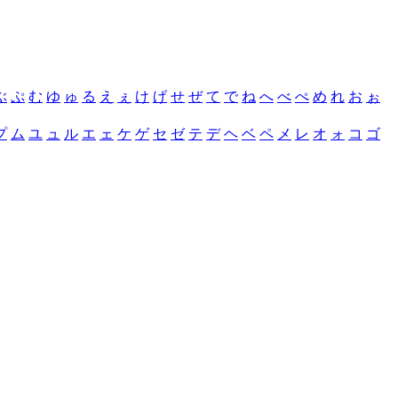
ぶ
ぷ
む
ゆ
ゅ
る
え
ぇ
け
げ
せ
ぜ
て
で
ね
へ
べ
ぺ
め
れ
お
ぉ
プ
ム
ユ
ュ
ル
エ
ェ
ケ
ゲ
セ
ゼ
テ
デ
ヘ
ベ
ペ
メ
レ
オ
ォ
コ
ゴ