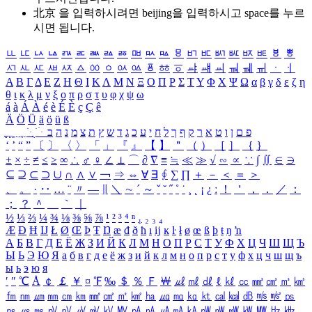
北京 을 입력하시려면
beijing
을 입력하시고 space를 누르
시면 됩니다.
ㅥ
ㅦ
ㅧ
ㅨ
ㅩ
ㅪ
ㅫ
ㅬ
ㅭ
ㅮ
ㅯ
ㅰ
ㅱ
ㅲ
ㅳ
ㅴ
ㅵ
ㅶ
ㅷ
ㅸ
ㅹ
ㅺ
ㅻ
ㅼ
ㅽ
ㅾ
ㅿ
ㆀ
ㆁ
ㆂ
ㆃ
ㆄ
ㆅ
ㆆ
ㆇ
ㆈ
ㆉ
ㆊ
ㆋ
ㆌ
ㆍ
ㆎ
Α
Β
Γ
Δ
Ε
Ζ
Η
Θ
Ι
Κ
Λ
Μ
Ν
Ξ
Ο
Π
Ρ
Σ
Τ
Υ
Φ
Χ
Ψ
Ω
α
β
γ
δ
ε
ζ
η
θ
ι
κ
λ
μ
ν
ξ
ο
π
ρ
σ
τ
υ
φ
χ
ψ
ω
á
à
Á
À
é
è
É
È
ç
Ç
ê
Ä
Ö
Ü
ä
ö
ü
ß
ְ
ֳ
ֲ
ֱ
ָ
ַ
ֵ
ֶ
ִ
ֹ
ּ
ֻ
ׂ
ׁ
ּ
ב
ה
נ
מ
צ
ת
ץ
ש
ד
ג
כ
ע
י
ח
ל
ך
ף
ק
ר
א
ט
ו
ן
ם
פ
‘
’
“
”
〔
〕
〈
〉
「
」
『
』
【
】
＂
（
）
［
］
｛
｝
±
×
÷
≠
≤
≥
∞
∴
♂
♀
∠
⊥
⌒
∂
∇
≡
≒
≪
≫
√
∽
∝
∵
∫
∬
∈
∋
⊆
⊇
⊂
⊃
∪
∩
∧
∨
￢
⇒
⇔
∀
∃
∮
∑
∏
＋
－
＜
＝
＞
、
。
·
‥
…
¨
〃
―
∥
＼
∼
´
～
ˇ
˘
˝
˚
˙
¸
˛
¡
¿
ː
！
＇
，
．
／
：
；
？
＾
＿
｀
｜
½
⅓
⅔
¼
¾
⅛
⅜
⅝
⅞
¹
²
³
⁴
ⁿ
₁
₂
₃
₄
Æ
Ð
Ħ
Ĳ
Ł
Ø
Œ
Þ
Ŧ
Ŋ
æ
đ
ð
ħ
ı
ĳ
ĸ
ŀ
ł
ø
œ
ß
þ
ŧ
ŋ
ŉ
А
Б
В
Г
Д
Е
Ё
Ж
З
И
Й
К
Л
М
Н
О
П
Р
С
Т
У
Ф
Х
Ц
Ч
Ш
Щ
Ъ
Ы
Ь
Э
Ю
Я
а
б
в
г
д
е
ё
ж
з
и
й
к
л
м
н
о
п
р
с
т
у
ф
х
ц
ч
ш
щ
ъ
ы
ь
э
ю
я
′
″
℃
Å
￠
￡
￥
¤
℉
‰
＄
％
Ｆ
￦
㎕
㎖
㎗
ℓ
㎘
㏄
㎣
㎤
㎥
㎦
㎙
㎚
㎛
㎜
㎝
㎞
㎟
㎠
㎡
㎢
㏊
㎍
㎎
㎏
㏏
㎈
㎉
㏈
㎧
㎨
㎰
㎱
㎲
㎳
㎴
㎵
㎶
㎷
㎸
㎹
㎀
㎁
㎂
㎃
㎄
㎺
㎻
㎽
㎾
㎿
㎐
㎑