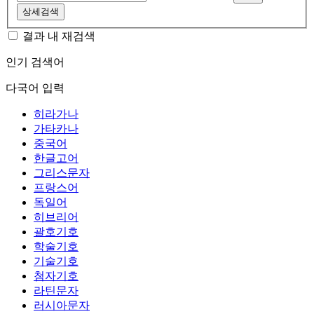
상세검색
결과 내 재검색
인기 검색어
다국어 입력
히라가나
가타카나
중국어
한글고어
그리스문자
프랑스어
독일어
히브리어
괄호기호
학술기호
기술기호
첨자기호
라틴문자
러시아문자