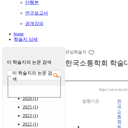
단행본
연구보고서
공개강의
home
학술지 상세
관심학술지
한국소통학회 학술
이 학술지의 논문 검색
이 학술지의 논문 검
색
https://www.riss.k
2026 (1)
발행기관
한
국
2025 (1)
소
2023 (1)
통
학
2022 (1)
회