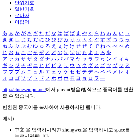
단위기호
일반기호
로마자
아랍어
あ
ぁ
か
が
さ
ざ
た
だ
な
は
ば
ぱ
ま
や
ゃ
ら
わ
ゎ
ん
い
ぃ
き
ぎ
し
じ
ち
ぢ
に
ひ
び
ぴ
み
り
う
ぅ
く
ぐ
す
ず
つ
づ
っ
ぬ
ふ
ぶ
ぷ
む
ゆ
ゅ
る
え
ぇ
け
げ
せ
ぜ
て
で
ね
へ
べ
ぺ
め
れ
お
ぉ
こ
ご
そ
ぞ
と
ど
の
ほ
ぼ
ぽ
も
よ
ょ
ろ
を
ア
ァ
カ
サ
ザ
タ
ダ
ナ
ハ
バ
パ
マ
ヤ
ャ
ラ
ワ
ヮ
ン
イ
ィ
キ
ギ
シ
ジ
チ
ヂ
ニ
ヒ
ビ
ピ
ミ
リ
ウ
ゥ
ク
グ
ス
ズ
ツ
ヅ
ッ
ヌ
フ
ブ
プ
ム
ユ
ュ
ル
エ
ェ
ケ
ゲ
セ
ゼ
テ
デ
ヘ
ベ
ペ
メ
レ
オ
ォ
コ
ゴ
ソ
ゾ
ト
ド
ノ
ホ
ボ
ポ
モ
ヨ
ョ
ロ
ヲ
―
http://chineseinput.net/
에서 pinyin(병음)방식으로 중국어를 변환
할 수 있습니다.
변환된 중국어를 복사하여 사용하시면 됩니다.
예시)
中文 을 입력하시려면
zhongwen
을 입력하시고 space를
누르시면됩니다.