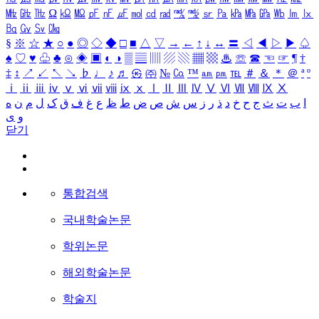
㎒
㎓
㎔
Ω
㏀
㏁
㎊
㎋
㎌
㏖
㏅
㎭
㎮
㎯
㏛
㎩
㎪
㎫
㎬
㏝
㏐
㏓
㏃
㏉
㏜
㏆
§
※
☆
★
○
●
◎
◇
◆
□
■
△
▽
→
←
↑
↓
↔
〓
◁
◀
▷
▶
♤
♠
♡
♥
♧
♣
⊙
◈
▣
◐
◑
▒
▤
▥
▨
▧
▦
▩
♨
☏
☎
☜
☞
¶
†
‡
↕
↗
↙
↖
↘
♭
♩
♪
♬
㉿
㈜
№
㏇
™
㏂
㏘
℡
＃
＆
＊
＠
ª
º
ⅰ
ⅱ
ⅲ
ⅳ
ⅴ
ⅵ
ⅶ
ⅷ
ⅸ
ⅹ
Ⅰ
Ⅱ
Ⅲ
Ⅳ
Ⅴ
Ⅵ
Ⅶ
Ⅷ
Ⅸ
Ⅹ
ا
ب
ت
ث
ج
ح
خ
د
ذ
ر
ز
س
ش
ص
ض
ط
ظ
ع
غ
ف
ق
ک
ل
م
ن
ه
و
ی
닫기
통합검색
국내학술논문
학위논문
해외학술논문
학술지