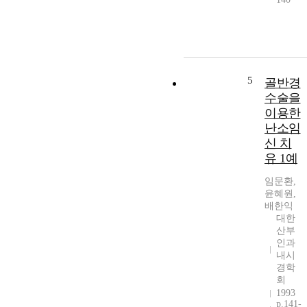
5
골반경
수술을
이용한
난소임
신 치
유 1예
임문환,
윤혜원,
배한익
대한
산부
인과
내시
경학
회
1993
p.141-