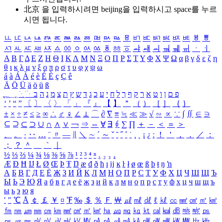
北京 을 입력하시려면
beijing
을 입력하시고 space를 누르
시면 됩니다.
ㅥ
ㅦ
ㅧ
ㅨ
ㅩ
ㅪ
ㅫ
ㅬ
ㅭ
ㅮ
ㅯ
ㅰ
ㅱ
ㅲ
ㅳ
ㅴ
ㅵ
ㅶ
ㅷ
ㅸ
ㅹ
ㅺ
ㅻ
ㅼ
ㅽ
ㅾ
ㅿ
ㆀ
ㆁ
ㆂ
ㆃ
ㆄ
ㆅ
ㆆ
ㆇ
ㆈ
ㆉ
ㆊ
ㆋ
ㆌ
ㆍ
ㆎ
Α
Β
Γ
Δ
Ε
Ζ
Η
Θ
Ι
Κ
Λ
Μ
Ν
Ξ
Ο
Π
Ρ
Σ
Τ
Υ
Φ
Χ
Ψ
Ω
α
β
γ
δ
ε
ζ
η
θ
ι
κ
λ
μ
ν
ξ
ο
π
ρ
σ
τ
υ
φ
χ
ψ
ω
á
à
Á
À
é
è
É
È
ç
Ç
ê
Ä
Ö
Ü
ä
ö
ü
ß
ְ
ֳ
ֲ
ֱ
ָ
ַ
ֵ
ֶ
ִ
ֹ
ּ
ֻ
ׂ
ׁ
ּ
ב
ה
נ
מ
צ
ת
ץ
ש
ד
ג
כ
ע
י
ח
ל
ך
ף
ק
ר
א
ט
ו
ן
ם
פ
‘
’
“
”
〔
〕
〈
〉
「
」
『
』
【
】
＂
（
）
［
］
｛
｝
±
×
÷
≠
≤
≥
∞
∴
♂
♀
∠
⊥
⌒
∂
∇
≡
≒
≪
≫
√
∽
∝
∵
∫
∬
∈
∋
⊆
⊇
⊂
⊃
∪
∩
∧
∨
￢
⇒
⇔
∀
∃
∮
∑
∏
＋
－
＜
＝
＞
、
。
·
‥
…
¨
〃
―
∥
＼
∼
´
～
ˇ
˘
˝
˚
˙
¸
˛
¡
¿
ː
！
＇
，
．
／
：
；
？
＾
＿
｀
｜
½
⅓
⅔
¼
¾
⅛
⅜
⅝
⅞
¹
²
³
⁴
ⁿ
₁
₂
₃
₄
Æ
Ð
Ħ
Ĳ
Ł
Ø
Œ
Þ
Ŧ
Ŋ
æ
đ
ð
ħ
ı
ĳ
ĸ
ŀ
ł
ø
œ
ß
þ
ŧ
ŋ
ŉ
А
Б
В
Г
Д
Е
Ё
Ж
З
И
Й
К
Л
М
Н
О
П
Р
С
Т
У
Ф
Х
Ц
Ч
Ш
Щ
Ъ
Ы
Ь
Э
Ю
Я
а
б
в
г
д
е
ё
ж
з
и
й
к
л
м
н
о
п
р
с
т
у
ф
х
ц
ч
ш
щ
ъ
ы
ь
э
ю
я
′
″
℃
Å
￠
￡
￥
¤
℉
‰
＄
％
Ｆ
￦
㎕
㎖
㎗
ℓ
㎘
㏄
㎣
㎤
㎥
㎦
㎙
㎚
㎛
㎜
㎝
㎞
㎟
㎠
㎡
㎢
㏊
㎍
㎎
㎏
㏏
㎈
㎉
㏈
㎧
㎨
㎰
㎱
㎲
㎳
㎴
㎵
㎶
㎷
㎸
㎹
㎀
㎁
㎂
㎃
㎄
㎺
㎻
㎽
㎾
㎿
㎐
㎑