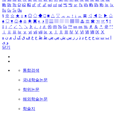
㎒
㎓
㎔
Ω
㏀
㏁
㎊
㎋
㎌
㏖
㏅
㎭
㎮
㎯
㏛
㎩
㎪
㎫
㎬
㏝
㏐
㏓
㏃
㏉
㏜
㏆
§
※
☆
★
○
●
◎
◇
◆
□
■
△
▽
→
←
↑
↓
↔
〓
◁
◀
▷
▶
♤
♠
♡
♥
♧
♣
⊙
◈
▣
◐
◑
▒
▤
▥
▨
▧
▦
▩
♨
☏
☎
☜
☞
¶
†
‡
↕
↗
↙
↖
↘
♭
♩
♪
♬
㉿
㈜
№
㏇
™
㏂
㏘
℡
＃
＆
＊
＠
ª
º
ⅰ
ⅱ
ⅲ
ⅳ
ⅴ
ⅵ
ⅶ
ⅷ
ⅸ
ⅹ
Ⅰ
Ⅱ
Ⅲ
Ⅳ
Ⅴ
Ⅵ
Ⅶ
Ⅷ
Ⅸ
Ⅹ
ا
ب
ت
ث
ج
ح
خ
د
ذ
ر
ز
س
ش
ص
ض
ط
ظ
ع
غ
ف
ق
ک
ل
م
ن
ه
و
ی
닫기
통합검색
국내학술논문
학위논문
해외학술논문
학술지