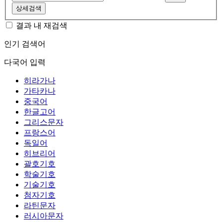
상세검색
결과 내 재검색
인기 검색어
다국어 입력
히라가나
가타카나
중국어
한글고어
그리스문자
프랑스어
독일어
히브리어
괄호기호
학술기호
기술기호
첨자기호
라틴문자
러시아문자