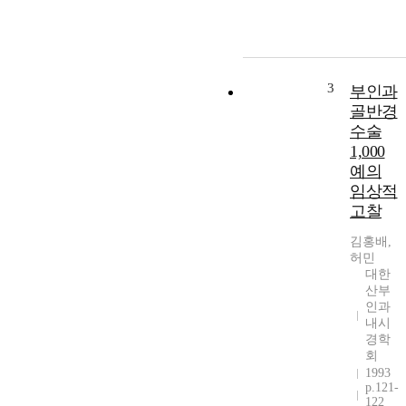
3
부인과
골반경
수술
1,000
예의
임상적
고찰
김홍배,
허민
대한
산부
인과
내시
경학
회
1993
p.121-
122