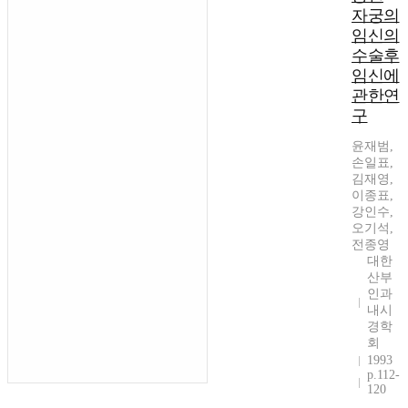
자궁의
임신의
수술후
임신에
관한연
구
윤재범,
손일표,
김재영,
이종표,
강인수,
오기석,
전종영
대한
산부
인과
내시
경학
회
1993
p.112-
120