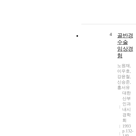
4
골반경
수술
임상경
험
노원재,
이우호,
강윤철,
신승준,
홍서유
대한
산부
인과
내시
경학
회
1993
p.132-
140