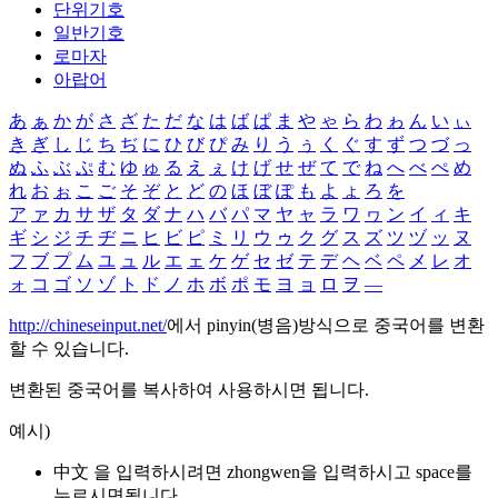
단위기호
일반기호
로마자
아랍어
あ
ぁ
か
が
さ
ざ
た
だ
な
は
ば
ぱ
ま
や
ゃ
ら
わ
ゎ
ん
い
ぃ
き
ぎ
し
じ
ち
ぢ
に
ひ
び
ぴ
み
り
う
ぅ
く
ぐ
す
ず
つ
づ
っ
ぬ
ふ
ぶ
ぷ
む
ゆ
ゅ
る
え
ぇ
け
げ
せ
ぜ
て
で
ね
へ
べ
ぺ
め
れ
お
ぉ
こ
ご
そ
ぞ
と
ど
の
ほ
ぼ
ぽ
も
よ
ょ
ろ
を
ア
ァ
カ
サ
ザ
タ
ダ
ナ
ハ
バ
パ
マ
ヤ
ャ
ラ
ワ
ヮ
ン
イ
ィ
キ
ギ
シ
ジ
チ
ヂ
ニ
ヒ
ビ
ピ
ミ
リ
ウ
ゥ
ク
グ
ス
ズ
ツ
ヅ
ッ
ヌ
フ
ブ
プ
ム
ユ
ュ
ル
エ
ェ
ケ
ゲ
セ
ゼ
テ
デ
ヘ
ベ
ペ
メ
レ
オ
ォ
コ
ゴ
ソ
ゾ
ト
ド
ノ
ホ
ボ
ポ
モ
ヨ
ョ
ロ
ヲ
―
http://chineseinput.net/
에서 pinyin(병음)방식으로 중국어를 변환
할 수 있습니다.
변환된 중국어를 복사하여 사용하시면 됩니다.
예시)
中文 을 입력하시려면
zhongwen
을 입력하시고 space를
누르시면됩니다.