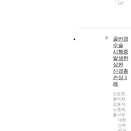
147
6
골반경
수술
시행중
발생한
상완
신경총
손상 1
례
신승준,
왕의창,
김동석,
노원재,
홍서유
대한
산부
인과