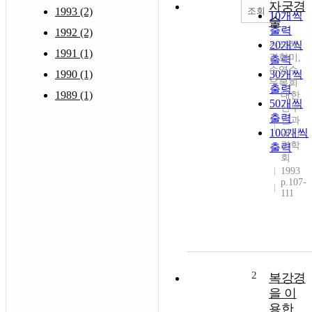
자궁경
조회
1993 (2)
10개씩
술
출력
1992 (2)
20개씩
신정현,
1991 (1)
김향미,
출력
손영수,
1990 (1)
30개씩
우복희
출력
1989 (1)
대한
50개씩
산부
출력
인과
100개씩
내시
경학
출력
회
1993
p.107-
111
2
복강경
을 이
용한