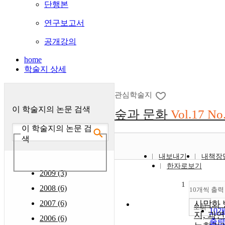
단행본
연구보고서
공개강의
home
학술지 상세
관심학술지
이 학술지의 논문 검색
숲과 문화
Vol.17 No
이 학술지의 논문 검
색
내보내기
내책장
한자로보기
2009 (3)
1
2008 (6)
10개씩 출력
2007 (6)
사막화 
조회
10
지, 과연
2006 (6)
출