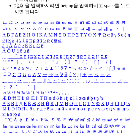
北京 을 입력하시려면
beijing
을 입력하시고 space를 누르
시면 됩니다.
ㅥ
ㅦ
ㅧ
ㅨ
ㅩ
ㅪ
ㅫ
ㅬ
ㅭ
ㅮ
ㅯ
ㅰ
ㅱ
ㅲ
ㅳ
ㅴ
ㅵ
ㅶ
ㅷ
ㅸ
ㅹ
ㅺ
ㅻ
ㅼ
ㅽ
ㅾ
ㅿ
ㆀ
ㆁ
ㆂ
ㆃ
ㆄ
ㆅ
ㆆ
ㆇ
ㆈ
ㆉ
ㆊ
ㆋ
ㆌ
ㆍ
ㆎ
Α
Β
Γ
Δ
Ε
Ζ
Η
Θ
Ι
Κ
Λ
Μ
Ν
Ξ
Ο
Π
Ρ
Σ
Τ
Υ
Φ
Χ
Ψ
Ω
α
β
γ
δ
ε
ζ
η
θ
ι
κ
λ
μ
ν
ξ
ο
π
ρ
σ
τ
υ
φ
χ
ψ
ω
á
à
Á
À
é
è
É
È
ç
Ç
ê
Ä
Ö
Ü
ä
ö
ü
ß
ְ
ֳ
ֲ
ֱ
ָ
ַ
ֵ
ֶ
ִ
ֹ
ּ
ֻ
ׂ
ׁ
ּ
ב
ה
נ
מ
צ
ת
ץ
ש
ד
ג
כ
ע
י
ח
ל
ך
ף
ק
ר
א
ט
ו
ן
ם
פ
‘
’
“
”
〔
〕
〈
〉
「
」
『
』
【
】
＂
（
）
［
］
｛
｝
±
×
÷
≠
≤
≥
∞
∴
♂
♀
∠
⊥
⌒
∂
∇
≡
≒
≪
≫
√
∽
∝
∵
∫
∬
∈
∋
⊆
⊇
⊂
⊃
∪
∩
∧
∨
￢
⇒
⇔
∀
∃
∮
∑
∏
＋
－
＜
＝
＞
、
。
·
‥
…
¨
〃
―
∥
＼
∼
´
～
ˇ
˘
˝
˚
˙
¸
˛
¡
¿
ː
！
＇
，
．
／
：
；
？
＾
＿
｀
｜
½
⅓
⅔
¼
¾
⅛
⅜
⅝
⅞
¹
²
³
⁴
ⁿ
₁
₂
₃
₄
Æ
Ð
Ħ
Ĳ
Ł
Ø
Œ
Þ
Ŧ
Ŋ
æ
đ
ð
ħ
ı
ĳ
ĸ
ŀ
ł
ø
œ
ß
þ
ŧ
ŋ
ŉ
А
Б
В
Г
Д
Е
Ё
Ж
З
И
Й
К
Л
М
Н
О
П
Р
С
Т
У
Ф
Х
Ц
Ч
Ш
Щ
Ъ
Ы
Ь
Э
Ю
Я
а
б
в
г
д
е
ё
ж
з
и
й
к
л
м
н
о
п
р
с
т
у
ф
х
ц
ч
ш
щ
ъ
ы
ь
э
ю
я
′
″
℃
Å
￠
￡
￥
¤
℉
‰
＄
％
Ｆ
￦
㎕
㎖
㎗
ℓ
㎘
㏄
㎣
㎤
㎥
㎦
㎙
㎚
㎛
㎜
㎝
㎞
㎟
㎠
㎡
㎢
㏊
㎍
㎎
㎏
㏏
㎈
㎉
㏈
㎧
㎨
㎰
㎱
㎲
㎳
㎴
㎵
㎶
㎷
㎸
㎹
㎀
㎁
㎂
㎃
㎄
㎺
㎻
㎽
㎾
㎿
㎐
㎑