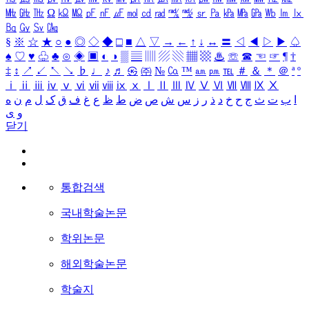
㎒
㎓
㎔
Ω
㏀
㏁
㎊
㎋
㎌
㏖
㏅
㎭
㎮
㎯
㏛
㎩
㎪
㎫
㎬
㏝
㏐
㏓
㏃
㏉
㏜
㏆
§
※
☆
★
○
●
◎
◇
◆
□
■
△
▽
→
←
↑
↓
↔
〓
◁
◀
▷
▶
♤
♠
♡
♥
♧
♣
⊙
◈
▣
◐
◑
▒
▤
▥
▨
▧
▦
▩
♨
☏
☎
☜
☞
¶
†
‡
↕
↗
↙
↖
↘
♭
♩
♪
♬
㉿
㈜
№
㏇
™
㏂
㏘
℡
＃
＆
＊
＠
ª
º
ⅰ
ⅱ
ⅲ
ⅳ
ⅴ
ⅵ
ⅶ
ⅷ
ⅸ
ⅹ
Ⅰ
Ⅱ
Ⅲ
Ⅳ
Ⅴ
Ⅵ
Ⅶ
Ⅷ
Ⅸ
Ⅹ
ا
ب
ت
ث
ج
ح
خ
د
ذ
ر
ز
س
ش
ص
ض
ط
ظ
ع
غ
ف
ق
ک
ل
م
ن
ه
و
ی
닫기
통합검색
국내학술논문
학위논문
해외학술논문
학술지