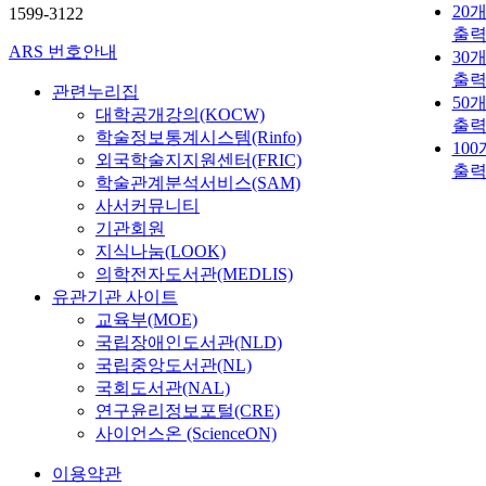
20
1599-3122
출
ARS 번호안내
30
출
관련누리집
50
대학공개강의(KOCW)
출
학술정보통계시스템(Rinfo)
10
외국학술지지원센터(FRIC)
출
학술관계분석서비스(SAM)
사서커뮤니티
기관회원
지식나눔(LOOK)
의학전자도서관(MEDLIS)
유관기관 사이트
교육부(MOE)
국립장애인도서관(NLD)
국립중앙도서관(NL)
국회도서관(NAL)
연구윤리정보포털(CRE)
사이언스온 (ScienceON)
이용약관