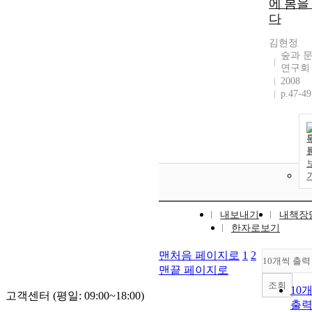
에 봄을
다
김현정
숲과 
연구회
2008
p.47-49
내보내기
내책장
한자로보기
맨처음 페이지로
1
2
10개씩 출력
맨끝 페이지로
조회
10
고객센터 (평일: 09:00~18:00)
출