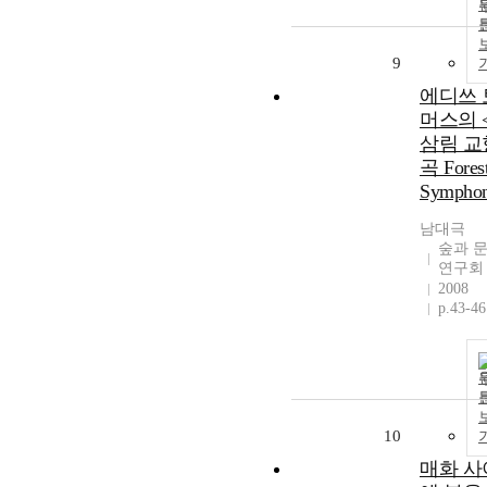
9
에디쓰 
머스의 
삼림 교
곡 Fores
Sympho
남대극
숲과 
연구회
2008
p.43-46
10
매화 사