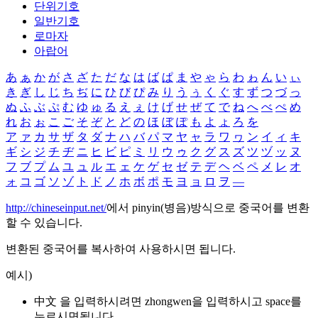
단위기호
일반기호
로마자
아랍어
あ
ぁ
か
が
さ
ざ
た
だ
な
は
ば
ぱ
ま
や
ゃ
ら
わ
ゎ
ん
い
ぃ
き
ぎ
し
じ
ち
ぢ
に
ひ
び
ぴ
み
り
う
ぅ
く
ぐ
す
ず
つ
づ
っ
ぬ
ふ
ぶ
ぷ
む
ゆ
ゅ
る
え
ぇ
け
げ
せ
ぜ
て
で
ね
へ
べ
ぺ
め
れ
お
ぉ
こ
ご
そ
ぞ
と
ど
の
ほ
ぼ
ぽ
も
よ
ょ
ろ
を
ア
ァ
カ
サ
ザ
タ
ダ
ナ
ハ
バ
パ
マ
ヤ
ャ
ラ
ワ
ヮ
ン
イ
ィ
キ
ギ
シ
ジ
チ
ヂ
ニ
ヒ
ビ
ピ
ミ
リ
ウ
ゥ
ク
グ
ス
ズ
ツ
ヅ
ッ
ヌ
フ
ブ
プ
ム
ユ
ュ
ル
エ
ェ
ケ
ゲ
セ
ゼ
テ
デ
ヘ
ベ
ペ
メ
レ
オ
ォ
コ
ゴ
ソ
ゾ
ト
ド
ノ
ホ
ボ
ポ
モ
ヨ
ョ
ロ
ヲ
―
http://chineseinput.net/
에서 pinyin(병음)방식으로 중국어를 변환
할 수 있습니다.
변환된 중국어를 복사하여 사용하시면 됩니다.
예시)
中文 을 입력하시려면
zhongwen
을 입력하시고 space를
누르시면됩니다.