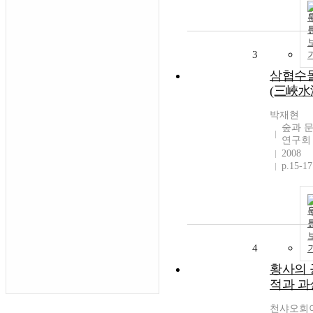
3
삼협수
(三峽水
박재현
숲과 
연구회
2008
p.15-17
4
황사의 
적과 과
천샤오회