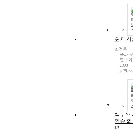
6
숲과 사
조정옥
숲과 
연구회
2008
p.29-33
7
백두산 
인송 외 
편