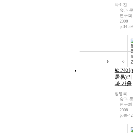
박희진
숲과 
연구회
2008
p.34-39
8
백거이(
居易)의
과 가을
장영록
숲과 
연구회
2008
p.40-42