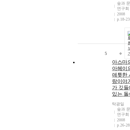
숲과 
연구회
2008
p.18-23
5
아스마
아헤이
애틋한 
랑이야
가 깃들
있는 돌
탁광일
숲과 
연구회
2008
p.26-28