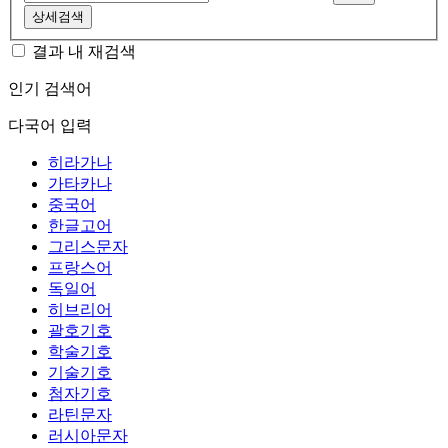
상세검색
결과 내 재검색
인기 검색어
다국어 입력
히라가나
가타카나
중국어
한글고어
그리스문자
프랑스어
독일어
히브리어
괄호기호
학술기호
기술기호
첨자기호
라틴문자
러시아문자