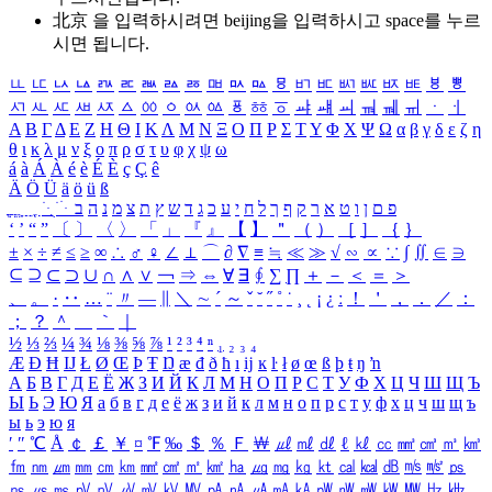
北京 을 입력하시려면
beijing
을 입력하시고 space를 누르
시면 됩니다.
ㅥ
ㅦ
ㅧ
ㅨ
ㅩ
ㅪ
ㅫ
ㅬ
ㅭ
ㅮ
ㅯ
ㅰ
ㅱ
ㅲ
ㅳ
ㅴ
ㅵ
ㅶ
ㅷ
ㅸ
ㅹ
ㅺ
ㅻ
ㅼ
ㅽ
ㅾ
ㅿ
ㆀ
ㆁ
ㆂ
ㆃ
ㆄ
ㆅ
ㆆ
ㆇ
ㆈ
ㆉ
ㆊ
ㆋ
ㆌ
ㆍ
ㆎ
Α
Β
Γ
Δ
Ε
Ζ
Η
Θ
Ι
Κ
Λ
Μ
Ν
Ξ
Ο
Π
Ρ
Σ
Τ
Υ
Φ
Χ
Ψ
Ω
α
β
γ
δ
ε
ζ
η
θ
ι
κ
λ
μ
ν
ξ
ο
π
ρ
σ
τ
υ
φ
χ
ψ
ω
á
à
Á
À
é
è
É
È
ç
Ç
ê
Ä
Ö
Ü
ä
ö
ü
ß
ְ
ֳ
ֲ
ֱ
ָ
ַ
ֵ
ֶ
ִ
ֹ
ּ
ֻ
ׂ
ׁ
ּ
ב
ה
נ
מ
צ
ת
ץ
ש
ד
ג
כ
ע
י
ח
ל
ך
ף
ק
ר
א
ט
ו
ן
ם
פ
‘
’
“
”
〔
〕
〈
〉
「
」
『
』
【
】
＂
（
）
［
］
｛
｝
±
×
÷
≠
≤
≥
∞
∴
♂
♀
∠
⊥
⌒
∂
∇
≡
≒
≪
≫
√
∽
∝
∵
∫
∬
∈
∋
⊆
⊇
⊂
⊃
∪
∩
∧
∨
￢
⇒
⇔
∀
∃
∮
∑
∏
＋
－
＜
＝
＞
、
。
·
‥
…
¨
〃
―
∥
＼
∼
´
～
ˇ
˘
˝
˚
˙
¸
˛
¡
¿
ː
！
＇
，
．
／
：
；
？
＾
＿
｀
｜
½
⅓
⅔
¼
¾
⅛
⅜
⅝
⅞
¹
²
³
⁴
ⁿ
₁
₂
₃
₄
Æ
Ð
Ħ
Ĳ
Ł
Ø
Œ
Þ
Ŧ
Ŋ
æ
đ
ð
ħ
ı
ĳ
ĸ
ŀ
ł
ø
œ
ß
þ
ŧ
ŋ
ŉ
А
Б
В
Г
Д
Е
Ё
Ж
З
И
Й
К
Л
М
Н
О
П
Р
С
Т
У
Ф
Х
Ц
Ч
Ш
Щ
Ъ
Ы
Ь
Э
Ю
Я
а
б
в
г
д
е
ё
ж
з
и
й
к
л
м
н
о
п
р
с
т
у
ф
х
ц
ч
ш
щ
ъ
ы
ь
э
ю
я
′
″
℃
Å
￠
￡
￥
¤
℉
‰
＄
％
Ｆ
￦
㎕
㎖
㎗
ℓ
㎘
㏄
㎣
㎤
㎥
㎦
㎙
㎚
㎛
㎜
㎝
㎞
㎟
㎠
㎡
㎢
㏊
㎍
㎎
㎏
㏏
㎈
㎉
㏈
㎧
㎨
㎰
㎱
㎲
㎳
㎴
㎵
㎶
㎷
㎸
㎹
㎀
㎁
㎂
㎃
㎄
㎺
㎻
㎽
㎾
㎿
㎐
㎑