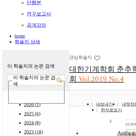
단행본
연구보고서
공개강의
home
학술지 상세
관심학술지
이 학술지의 논문 검색
대한기계학회 춘추
회
Vol.2019 No.4
이 학술지의 논문 검
색
2026 (2)
내보내기
내책장
한자로보기
2025 (6)
1
2024 (8)
10개
2023 (18)
Antibiof
조회