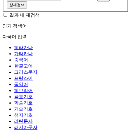
상세검색
결과 내 재검색
인기 검색어
다국어 입력
히라가나
가타카나
중국어
한글고어
그리스문자
프랑스어
독일어
히브리어
괄호기호
학술기호
기술기호
첨자기호
라틴문자
러시아문자