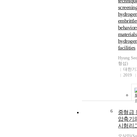
technique
screenin
hydroge
embrittl
behavior
materials
hydrogen
facilities
Hyung Se
형섭)
대한기
2019
6
중형급
압축기
시험리
오상민(San