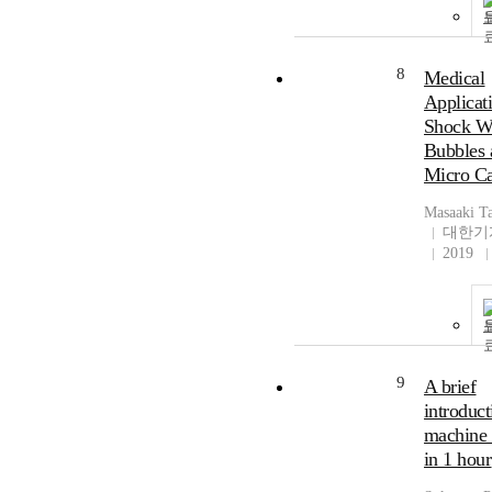
8
Medical
Applicat
Shock W
Bubbles 
Micro Ca
Masaaki T
대한기
2019
9
A brief
introduct
machine 
in 1 hour