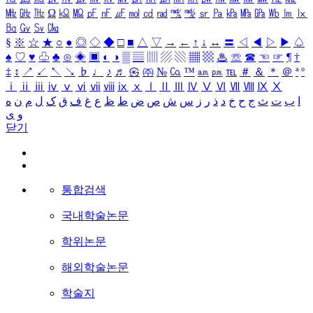
㎒
㎓
㎔
Ω
㏀
㏁
㎊
㎋
㎌
㏖
㏅
㎭
㎮
㎯
㏛
㎩
㎪
㎫
㎬
㏝
㏐
㏓
㏃
㏉
㏜
㏆
§
※
☆
★
○
●
◎
◇
◆
□
■
△
▽
→
←
↑
↓
↔
〓
◁
◀
▷
▶
♤
♠
♡
♥
♧
♣
⊙
◈
▣
◐
◑
▒
▤
▥
▨
▧
▦
▩
♨
☏
☎
☜
☞
¶
†
‡
↕
↗
↙
↖
↘
♭
♩
♪
♬
㉿
㈜
№
㏇
™
㏂
㏘
℡
＃
＆
＊
＠
ª
º
ⅰ
ⅱ
ⅲ
ⅳ
ⅴ
ⅵ
ⅶ
ⅷ
ⅸ
ⅹ
Ⅰ
Ⅱ
Ⅲ
Ⅳ
Ⅴ
Ⅵ
Ⅶ
Ⅷ
Ⅸ
Ⅹ
ا
ب
ت
ث
ج
ح
خ
د
ذ
ر
ز
س
ش
ص
ض
ط
ظ
ع
غ
ف
ق
ک
ل
م
ن
ه
و
ی
닫기
통합검색
국내학술논문
학위논문
해외학술논문
학술지