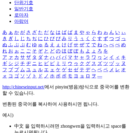
단위기호
일반기호
로마자
아랍어
あ
ぁ
か
が
さ
ざ
た
だ
な
は
ば
ぱ
ま
や
ゃ
ら
わ
ゎ
ん
い
ぃ
き
ぎ
し
じ
ち
ぢ
に
ひ
び
ぴ
み
り
う
ぅ
く
ぐ
す
ず
つ
づ
っ
ぬ
ふ
ぶ
ぷ
む
ゆ
ゅ
る
え
ぇ
け
げ
せ
ぜ
て
で
ね
へ
べ
ぺ
め
れ
お
ぉ
こ
ご
そ
ぞ
と
ど
の
ほ
ぼ
ぽ
も
よ
ょ
ろ
を
ア
ァ
カ
サ
ザ
タ
ダ
ナ
ハ
バ
パ
マ
ヤ
ャ
ラ
ワ
ヮ
ン
イ
ィ
キ
ギ
シ
ジ
チ
ヂ
ニ
ヒ
ビ
ピ
ミ
リ
ウ
ゥ
ク
グ
ス
ズ
ツ
ヅ
ッ
ヌ
フ
ブ
プ
ム
ユ
ュ
ル
エ
ェ
ケ
ゲ
セ
ゼ
テ
デ
ヘ
ベ
ペ
メ
レ
オ
ォ
コ
ゴ
ソ
ゾ
ト
ド
ノ
ホ
ボ
ポ
モ
ヨ
ョ
ロ
ヲ
―
http://chineseinput.net/
에서 pinyin(병음)방식으로 중국어를 변환
할 수 있습니다.
변환된 중국어를 복사하여 사용하시면 됩니다.
예시)
中文 을 입력하시려면
zhongwen
을 입력하시고 space를
누르시면됩니다.