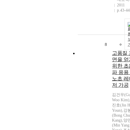
2011
p.43-44
8
고품질 
면을 얻
위한 초
파 응용
노초 레
저 가공
김건우(Gu
Woo Kim)
진호(Jin 
Youn),
(Bong Chu
Kang),
(Min Yang