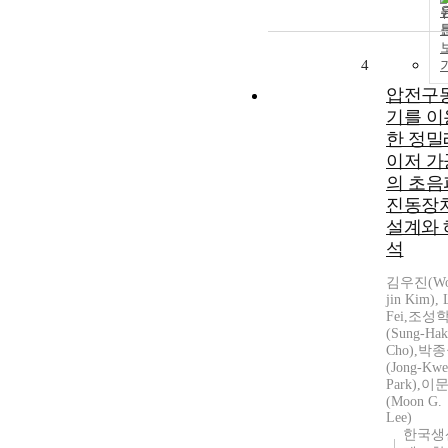
4
압전구
기를 이
한 정밀
이저 가
의 초음
진동장
설계와 
석
김우진(Wo
jin Kim), 
Fei,조성
(Sung-Hak
Cho),박
(Jong-Kw
Park),이
(Moon G.
Lee)
한국생