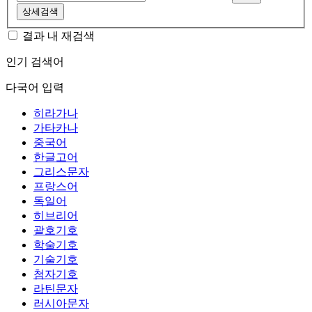
상세검색
결과 내 재검색
인기 검색어
다국어 입력
히라가나
가타카나
중국어
한글고어
그리스문자
프랑스어
독일어
히브리어
괄호기호
학술기호
기술기호
첨자기호
라틴문자
러시아문자