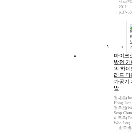
제조학
2011
p.37-38
5
마이크
방전 기
의 하이
리드 다
가공기 
발
정재홍(Jae
Hong Jeon
정우섭(Wo
Seop Chun
이득우(De
Woo Lee)
한국생