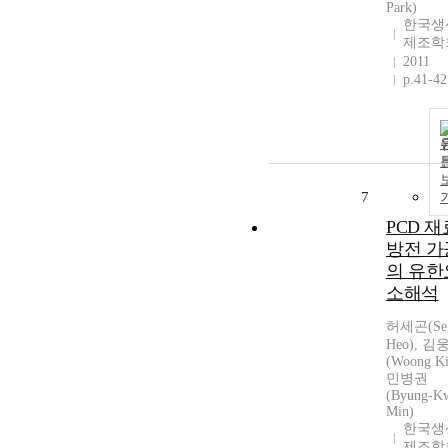
Park)
한국생
제조학
2011
p.41-42
7
PCD 재
방전 가
의 유한
소해석
허세곤(Se
Heo), 김
(Woong K
민병권
(Byung-K
Min)
한국생
제조학