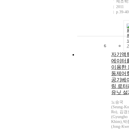
제조학
2011
p.39-40
6
자기액
에이터
이용한 
동제어
공기베
링 로터
유닛 설
노승국
(Seung-K
Ro), 김
(Gyungho
Khim),
(Jong-Kw