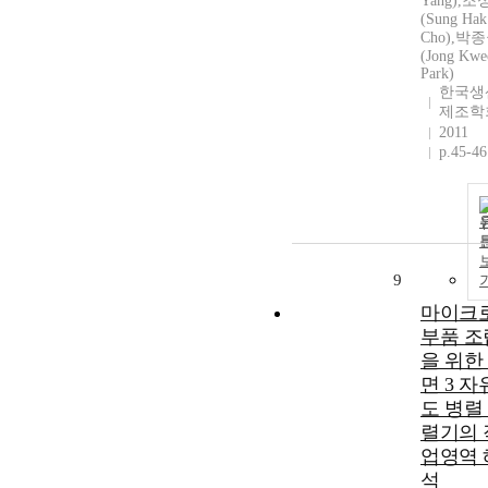
Yang),
(Sung Hak
Cho),박
(Jong Kwe
Park)
한국생
제조학
2011
p.45-46
9
마이크
부품 조
을 위한
면 3 자
도 병렬
렬기의 
업영역 
석