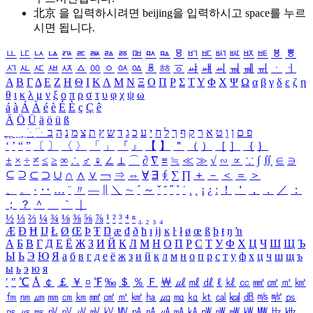
北京 을 입력하시려면
beijing
을 입력하시고 space를 누르
시면 됩니다.
ㅥ
ㅦ
ㅧ
ㅨ
ㅩ
ㅪ
ㅫ
ㅬ
ㅭ
ㅮ
ㅯ
ㅰ
ㅱ
ㅲ
ㅳ
ㅴ
ㅵ
ㅶ
ㅷ
ㅸ
ㅹ
ㅺ
ㅻ
ㅼ
ㅽ
ㅾ
ㅿ
ㆀ
ㆁ
ㆂ
ㆃ
ㆄ
ㆅ
ㆆ
ㆇ
ㆈ
ㆉ
ㆊ
ㆋ
ㆌ
ㆍ
ㆎ
Α
Β
Γ
Δ
Ε
Ζ
Η
Θ
Ι
Κ
Λ
Μ
Ν
Ξ
Ο
Π
Ρ
Σ
Τ
Υ
Φ
Χ
Ψ
Ω
α
β
γ
δ
ε
ζ
η
θ
ι
κ
λ
μ
ν
ξ
ο
π
ρ
σ
τ
υ
φ
χ
ψ
ω
á
à
Á
À
é
è
É
È
ç
Ç
ê
Ä
Ö
Ü
ä
ö
ü
ß
ְ
ֳ
ֲ
ֱ
ָ
ַ
ֵ
ֶ
ִ
ֹ
ּ
ֻ
ׂ
ׁ
ּ
ב
ה
נ
מ
צ
ת
ץ
ש
ד
ג
כ
ע
י
ח
ל
ך
ף
ק
ר
א
ט
ו
ן
ם
פ
‘
’
“
”
〔
〕
〈
〉
「
」
『
』
【
】
＂
（
）
［
］
｛
｝
±
×
÷
≠
≤
≥
∞
∴
♂
♀
∠
⊥
⌒
∂
∇
≡
≒
≪
≫
√
∽
∝
∵
∫
∬
∈
∋
⊆
⊇
⊂
⊃
∪
∩
∧
∨
￢
⇒
⇔
∀
∃
∮
∑
∏
＋
－
＜
＝
＞
、
。
·
‥
…
¨
〃
―
∥
＼
∼
´
～
ˇ
˘
˝
˚
˙
¸
˛
¡
¿
ː
！
＇
，
．
／
：
；
？
＾
＿
｀
｜
½
⅓
⅔
¼
¾
⅛
⅜
⅝
⅞
¹
²
³
⁴
ⁿ
₁
₂
₃
₄
Æ
Ð
Ħ
Ĳ
Ł
Ø
Œ
Þ
Ŧ
Ŋ
æ
đ
ð
ħ
ı
ĳ
ĸ
ŀ
ł
ø
œ
ß
þ
ŧ
ŋ
ŉ
А
Б
В
Г
Д
Е
Ё
Ж
З
И
Й
К
Л
М
Н
О
П
Р
С
Т
У
Ф
Х
Ц
Ч
Ш
Щ
Ъ
Ы
Ь
Э
Ю
Я
а
б
в
г
д
е
ё
ж
з
и
й
к
л
м
н
о
п
р
с
т
у
ф
х
ц
ч
ш
щ
ъ
ы
ь
э
ю
я
′
″
℃
Å
￠
￡
￥
¤
℉
‰
＄
％
Ｆ
￦
㎕
㎖
㎗
ℓ
㎘
㏄
㎣
㎤
㎥
㎦
㎙
㎚
㎛
㎜
㎝
㎞
㎟
㎠
㎡
㎢
㏊
㎍
㎎
㎏
㏏
㎈
㎉
㏈
㎧
㎨
㎰
㎱
㎲
㎳
㎴
㎵
㎶
㎷
㎸
㎹
㎀
㎁
㎂
㎃
㎄
㎺
㎻
㎽
㎾
㎿
㎐
㎑