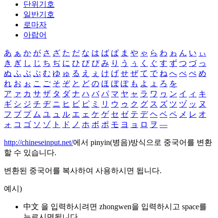
단위기호
일반기호
로마자
아랍어
あ
ぁ
か
が
さ
ざ
た
だ
な
は
ば
ぱ
ま
や
ゃ
ら
わ
ゎ
ん
い
ぃ
き
ぎ
し
じ
ち
ぢ
に
ひ
び
ぴ
み
り
う
ぅ
く
ぐ
す
ず
つ
づ
っ
ぬ
ふ
ぶ
ぷ
む
ゆ
ゅ
る
え
ぇ
け
げ
せ
ぜ
て
で
ね
へ
べ
ぺ
め
れ
お
ぉ
こ
ご
そ
ぞ
と
ど
の
ほ
ぼ
ぽ
も
よ
ょ
ろ
を
ア
ァ
カ
サ
ザ
タ
ダ
ナ
ハ
バ
パ
マ
ヤ
ャ
ラ
ワ
ヮ
ン
イ
ィ
キ
ギ
シ
ジ
チ
ヂ
ニ
ヒ
ビ
ピ
ミ
リ
ウ
ゥ
ク
グ
ス
ズ
ツ
ヅ
ッ
ヌ
フ
ブ
プ
ム
ユ
ュ
ル
エ
ェ
ケ
ゲ
セ
ゼ
テ
デ
ヘ
ベ
ペ
メ
レ
オ
ォ
コ
ゴ
ソ
ゾ
ト
ド
ノ
ホ
ボ
ポ
モ
ヨ
ョ
ロ
ヲ
―
http://chineseinput.net/
에서 pinyin(병음)방식으로 중국어를 변환
할 수 있습니다.
변환된 중국어를 복사하여 사용하시면 됩니다.
예시)
中文 을 입력하시려면
zhongwen
을 입력하시고 space를
누르시면됩니다.