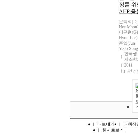
정를 위
AHP 응
문덕희(Du
Hee Moon)
이근현(Ge
Hyun Lee
준엽(Jun
Yeob Song
한국생
제조학
2011
p.49-50
내보내기
내책장
한자로보기