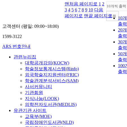
맨처음 페이지로
1
2
10개씩 출력
3
4
5
6
7
8
9
10
다음
페이지로
맨끝 페이지로
조회
10
출력
고객센터 (평일: 09:00~18:00)
20
출력
1599-3122
30
ARS 번호안내
출력
50
관련누리집
출력
대학공개강의(KOCW)
10
학술정보통계시스템(Rinfo)
출력
외국학술지지원센터(FRIC)
학술관계분석서비스(SAM)
사서커뮤니티
기관회원
지식나눔(LOOK)
의학전자도서관(MEDLIS)
유관기관 사이트
교육부(MOE)
국립장애인도서관(NLD)