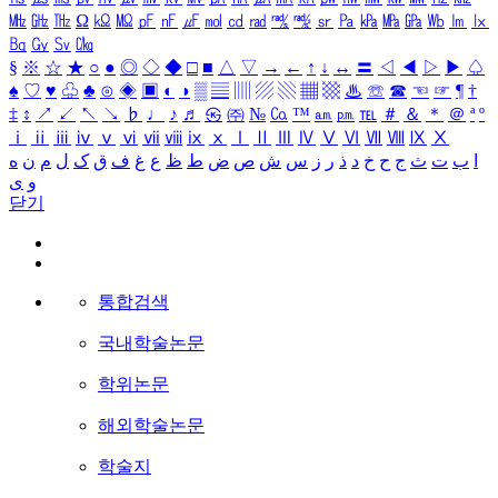
㎒
㎓
㎔
Ω
㏀
㏁
㎊
㎋
㎌
㏖
㏅
㎭
㎮
㎯
㏛
㎩
㎪
㎫
㎬
㏝
㏐
㏓
㏃
㏉
㏜
㏆
§
※
☆
★
○
●
◎
◇
◆
□
■
△
▽
→
←
↑
↓
↔
〓
◁
◀
▷
▶
♤
♠
♡
♥
♧
♣
⊙
◈
▣
◐
◑
▒
▤
▥
▨
▧
▦
▩
♨
☏
☎
☜
☞
¶
†
‡
↕
↗
↙
↖
↘
♭
♩
♪
♬
㉿
㈜
№
㏇
™
㏂
㏘
℡
＃
＆
＊
＠
ª
º
ⅰ
ⅱ
ⅲ
ⅳ
ⅴ
ⅵ
ⅶ
ⅷ
ⅸ
ⅹ
Ⅰ
Ⅱ
Ⅲ
Ⅳ
Ⅴ
Ⅵ
Ⅶ
Ⅷ
Ⅸ
Ⅹ
ا
ب
ت
ث
ج
ح
خ
د
ذ
ر
ز
س
ش
ص
ض
ط
ظ
ع
غ
ف
ق
ک
ل
م
ن
ه
و
ی
닫기
통합검색
국내학술논문
학위논문
해외학술논문
학술지