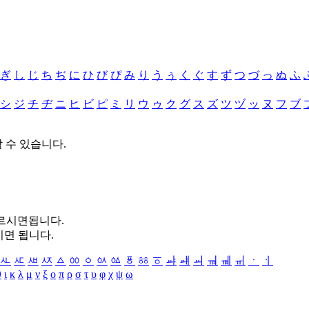
ぎ
し
じ
ち
ぢ
に
ひ
び
ぴ
み
り
う
ぅ
く
ぐ
す
ず
つ
づ
っ
ぬ
ふ
シ
ジ
チ
ヂ
ニ
ヒ
ビ
ピ
ミ
リ
ウ
ゥ
ク
グ
ス
ズ
ツ
ヅ
ッ
ヌ
フ
ブ
할 수 있습니다.
누르시면됩니다.
시면 됩니다.
ㅻ
ㅼ
ㅽ
ㅾ
ㅿ
ㆀ
ㆁ
ㆂ
ㆃ
ㆄ
ㆅ
ㆆ
ㆇ
ㆈ
ㆉ
ㆊ
ㆋ
ㆌ
ㆍ
ㆎ
θ
ι
κ
λ
μ
ν
ξ
ο
π
ρ
σ
τ
υ
φ
χ
ψ
ω