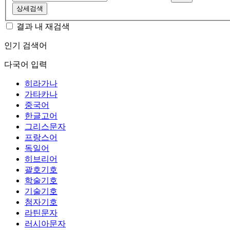
상세검색
결과 내 재검색
인기 검색어
다국어 입력
히라가나
가타카나
중국어
한글고어
그리스문자
프랑스어
독일어
히브리어
괄호기호
학술기호
기술기호
첨자기호
라틴문자
러시아문자