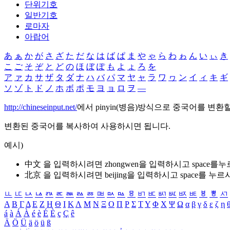
단위기호
일반기호
로마자
아랍어
あ
ぁ
か
が
さ
ざ
た
だ
な
は
ば
ぱ
ま
や
ゃ
ら
わ
ゎ
ん
い
ぃ
き
こ
ご
そ
ぞ
と
ど
の
ほ
ぼ
ぽ
も
よ
ょ
ろ
を
ア
ァ
カ
サ
ザ
タ
ダ
ナ
ハ
バ
パ
マ
ヤ
ャ
ラ
ワ
ヮ
ン
イ
ィ
キ
ギ
ソ
ゾ
ト
ド
ノ
ホ
ボ
ポ
モ
ヨ
ョ
ロ
ヲ
―
http://chineseinput.net/
에서 pinyin(병음)방식으로 중국어를 변환
변환된 중국어를 복사하여 사용하시면 됩니다.
예시)
中文 을 입력하시려면
zhongwen
을 입력하시고 space를
北京 을 입력하시려면
beijing
을 입력하시고 space를 누르
ㅥ
ㅦ
ㅧ
ㅨ
ㅩ
ㅪ
ㅫ
ㅬ
ㅭ
ㅮ
ㅯ
ㅰ
ㅱ
ㅲ
ㅳ
ㅴ
ㅵ
ㅶ
ㅷ
ㅸ
ㅹ
ㅺ
Α
Β
Γ
Δ
Ε
Ζ
Η
Θ
Ι
Κ
Λ
Μ
Ν
Ξ
Ο
Π
Ρ
Σ
Τ
Υ
Φ
Χ
Ψ
Ω
α
β
γ
δ
ε
ζ
η
á
à
Á
À
é
è
É
È
ç
Ç
ê
Ä
Ö
Ü
ä
ö
ü
ß