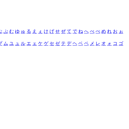
ぶ
ぷ
む
ゆ
ゅ
る
え
ぇ
け
げ
せ
ぜ
て
で
ね
へ
べ
ぺ
め
れ
お
ぉ
プ
ム
ユ
ュ
ル
エ
ェ
ケ
ゲ
セ
ゼ
テ
デ
ヘ
ベ
ペ
メ
レ
オ
ォ
コ
ゴ