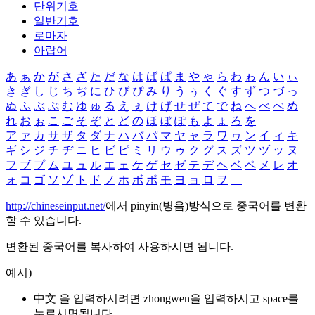
단위기호
일반기호
로마자
아랍어
あ
ぁ
か
が
さ
ざ
た
だ
な
は
ば
ぱ
ま
や
ゃ
ら
わ
ゎ
ん
い
ぃ
き
ぎ
し
じ
ち
ぢ
に
ひ
び
ぴ
み
り
う
ぅ
く
ぐ
す
ず
つ
づ
っ
ぬ
ふ
ぶ
ぷ
む
ゆ
ゅ
る
え
ぇ
け
げ
せ
ぜ
て
で
ね
へ
べ
ぺ
め
れ
お
ぉ
こ
ご
そ
ぞ
と
ど
の
ほ
ぼ
ぽ
も
よ
ょ
ろ
を
ア
ァ
カ
サ
ザ
タ
ダ
ナ
ハ
バ
パ
マ
ヤ
ャ
ラ
ワ
ヮ
ン
イ
ィ
キ
ギ
シ
ジ
チ
ヂ
ニ
ヒ
ビ
ピ
ミ
リ
ウ
ゥ
ク
グ
ス
ズ
ツ
ヅ
ッ
ヌ
フ
ブ
プ
ム
ユ
ュ
ル
エ
ェ
ケ
ゲ
セ
ゼ
テ
デ
ヘ
ベ
ペ
メ
レ
オ
ォ
コ
ゴ
ソ
ゾ
ト
ド
ノ
ホ
ボ
ポ
モ
ヨ
ョ
ロ
ヲ
―
http://chineseinput.net/
에서 pinyin(병음)방식으로 중국어를 변환
할 수 있습니다.
변환된 중국어를 복사하여 사용하시면 됩니다.
예시)
中文 을 입력하시려면
zhongwen
을 입력하시고 space를
누르시면됩니다.