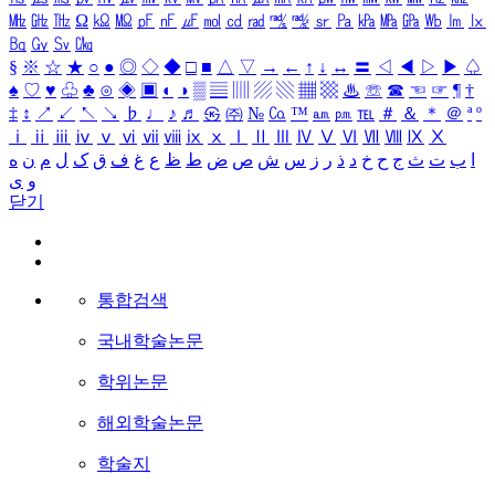
㎒
㎓
㎔
Ω
㏀
㏁
㎊
㎋
㎌
㏖
㏅
㎭
㎮
㎯
㏛
㎩
㎪
㎫
㎬
㏝
㏐
㏓
㏃
㏉
㏜
㏆
§
※
☆
★
○
●
◎
◇
◆
□
■
△
▽
→
←
↑
↓
↔
〓
◁
◀
▷
▶
♤
♠
♡
♥
♧
♣
⊙
◈
▣
◐
◑
▒
▤
▥
▨
▧
▦
▩
♨
☏
☎
☜
☞
¶
†
‡
↕
↗
↙
↖
↘
♭
♩
♪
♬
㉿
㈜
№
㏇
™
㏂
㏘
℡
＃
＆
＊
＠
ª
º
ⅰ
ⅱ
ⅲ
ⅳ
ⅴ
ⅵ
ⅶ
ⅷ
ⅸ
ⅹ
Ⅰ
Ⅱ
Ⅲ
Ⅳ
Ⅴ
Ⅵ
Ⅶ
Ⅷ
Ⅸ
Ⅹ
ا
ب
ت
ث
ج
ح
خ
د
ذ
ر
ز
س
ش
ص
ض
ط
ظ
ع
غ
ف
ق
ک
ل
م
ن
ه
و
ی
닫기
통합검색
국내학술논문
학위논문
해외학술논문
학술지