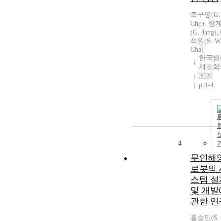
조구영(G. 
Cho), 장
(G. Jang)
석원(S. W
Cha)
한국생
제조학
2020
p.4-4
4
무인해
로봇의 
스템 설
및 개발
관한 연
홍승민(S. 