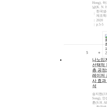
Hong), 
남(K. N. 
한국생
제조학
2020
p.5-5
5
나노입
선택적 
층 공정
레이저 
사 효과
석
송지현(J.H
Song), 
훈(S.H. A
한국생