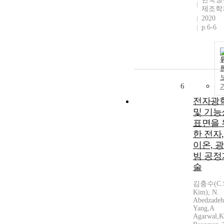
제조학
2020
p.6-6
6
전자광
및 기능
표면을 
한 전자,
이온, 
빔 공정
술
김충수(C.
Kim), N.
Abedzadeh
Yang,A
Agarwal,K