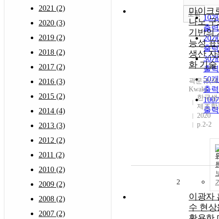
2021 (2)
마이크로
조회
10
나노 구
2020 (3)
출력
기반의 
2019 (2)
20
능성 표
출력
2018 (2)
생산 자
30
화 기술
2017 (2)
출력
50
2016 (3)
곽문규(M.
출력
Kwak)
2015 (2)
한국생
10
제조학
출력
2014 (4)
2020
p.2-2
2013 (3)
2012 (2)
2011 (2)
2010 (2)
2
2009 (2)
이광자 
2008 (2)
수 현상
2007 (2)
활용한 