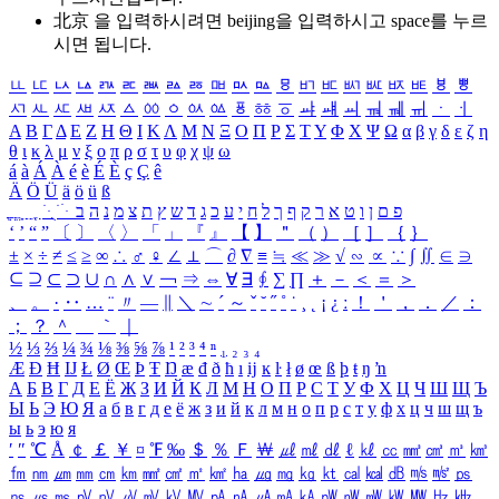
北京 을 입력하시려면
beijing
을 입력하시고 space를 누르
시면 됩니다.
ㅥ
ㅦ
ㅧ
ㅨ
ㅩ
ㅪ
ㅫ
ㅬ
ㅭ
ㅮ
ㅯ
ㅰ
ㅱ
ㅲ
ㅳ
ㅴ
ㅵ
ㅶ
ㅷ
ㅸ
ㅹ
ㅺ
ㅻ
ㅼ
ㅽ
ㅾ
ㅿ
ㆀ
ㆁ
ㆂ
ㆃ
ㆄ
ㆅ
ㆆ
ㆇ
ㆈ
ㆉ
ㆊ
ㆋ
ㆌ
ㆍ
ㆎ
Α
Β
Γ
Δ
Ε
Ζ
Η
Θ
Ι
Κ
Λ
Μ
Ν
Ξ
Ο
Π
Ρ
Σ
Τ
Υ
Φ
Χ
Ψ
Ω
α
β
γ
δ
ε
ζ
η
θ
ι
κ
λ
μ
ν
ξ
ο
π
ρ
σ
τ
υ
φ
χ
ψ
ω
á
à
Á
À
é
è
É
È
ç
Ç
ê
Ä
Ö
Ü
ä
ö
ü
ß
ְ
ֳ
ֲ
ֱ
ָ
ַ
ֵ
ֶ
ִ
ֹ
ּ
ֻ
ׂ
ׁ
ּ
ב
ה
נ
מ
צ
ת
ץ
ש
ד
ג
כ
ע
י
ח
ל
ך
ף
ק
ר
א
ט
ו
ן
ם
פ
‘
’
“
”
〔
〕
〈
〉
「
」
『
』
【
】
＂
（
）
［
］
｛
｝
±
×
÷
≠
≤
≥
∞
∴
♂
♀
∠
⊥
⌒
∂
∇
≡
≒
≪
≫
√
∽
∝
∵
∫
∬
∈
∋
⊆
⊇
⊂
⊃
∪
∩
∧
∨
￢
⇒
⇔
∀
∃
∮
∑
∏
＋
－
＜
＝
＞
、
。
·
‥
…
¨
〃
―
∥
＼
∼
´
～
ˇ
˘
˝
˚
˙
¸
˛
¡
¿
ː
！
＇
，
．
／
：
；
？
＾
＿
｀
｜
½
⅓
⅔
¼
¾
⅛
⅜
⅝
⅞
¹
²
³
⁴
ⁿ
₁
₂
₃
₄
Æ
Ð
Ħ
Ĳ
Ł
Ø
Œ
Þ
Ŧ
Ŋ
æ
đ
ð
ħ
ı
ĳ
ĸ
ŀ
ł
ø
œ
ß
þ
ŧ
ŋ
ŉ
А
Б
В
Г
Д
Е
Ё
Ж
З
И
Й
К
Л
М
Н
О
П
Р
С
Т
У
Ф
Х
Ц
Ч
Ш
Щ
Ъ
Ы
Ь
Э
Ю
Я
а
б
в
г
д
е
ё
ж
з
и
й
к
л
м
н
о
п
р
с
т
у
ф
х
ц
ч
ш
щ
ъ
ы
ь
э
ю
я
′
″
℃
Å
￠
￡
￥
¤
℉
‰
＄
％
Ｆ
￦
㎕
㎖
㎗
ℓ
㎘
㏄
㎣
㎤
㎥
㎦
㎙
㎚
㎛
㎜
㎝
㎞
㎟
㎠
㎡
㎢
㏊
㎍
㎎
㎏
㏏
㎈
㎉
㏈
㎧
㎨
㎰
㎱
㎲
㎳
㎴
㎵
㎶
㎷
㎸
㎹
㎀
㎁
㎂
㎃
㎄
㎺
㎻
㎽
㎾
㎿
㎐
㎑