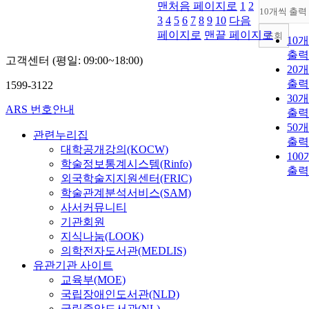
맨처음 페이지로
1
2
10개씩 출력
3
4
5
6
7
8
9
10
다음
페이지로
맨끝 페이지로
조회
10
출력
고객센터 (평일: 09:00~18:00)
20
출력
1599-3122
30
ARS 번호안내
출력
50
관련누리집
출력
대학공개강의(KOCW)
10
학술정보통계시스템(Rinfo)
출력
외국학술지지원센터(FRIC)
학술관계분석서비스(SAM)
사서커뮤니티
기관회원
지식나눔(LOOK)
의학전자도서관(MEDLIS)
유관기관 사이트
교육부(MOE)
국립장애인도서관(NLD)
국립중앙도서관(NL)