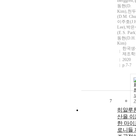
Berggren
동현(D.
Kim),천
(D.M. Chu
이주호(J.H
Lee),박
(E.S. Par
동현(D.H.
Kim)
한국생
제조학
2020
p.7-7
7
히알루
산을 이
한 마이
로니들 