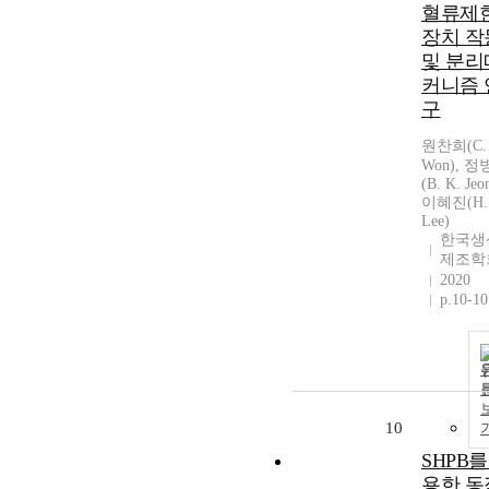
혈류제
장치 작
및 분리
커니즘 
구
원찬희(C. 
Won), 
(B. K. Jeo
이혜진(H. 
Lee)
한국생
제조학
2020
p.10-10
10
SHPB를
용한 동