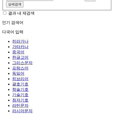
상세검색
결과 내 재검색
인기 검색어
다국어 입력
히라가나
가타카나
중국어
한글고어
그리스문자
프랑스어
독일어
히브리어
괄호기호
학술기호
기술기호
첨자기호
라틴문자
러시아문자