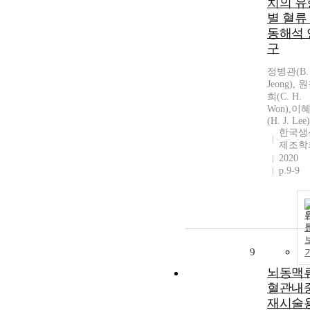
치의 유
별 혈류
동해석 
구
정병관(B. 
Jeong), 
희(C. H.
Won),이
(H. J. Lee)
한국생
제조학
2020
p.9-9
9
뇌동맥
혈관내
재시술