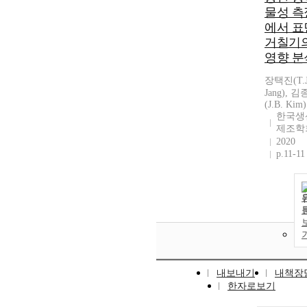
물성 측
에서 표
거칠기
영향 분
장택진(T.J
Jang), 
(J.B. Kim)
한국생
제조학
2020
p.11-11
내보내기
내책장
한자로보기