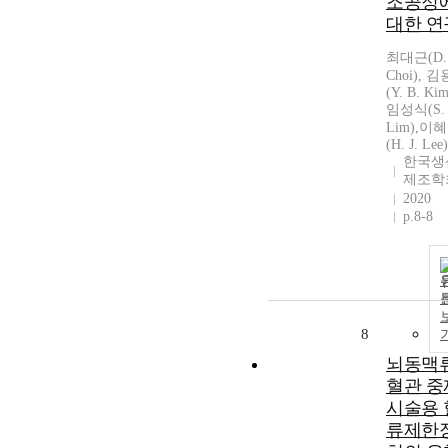
조공정
대한 연
최대근(D. 
Choi), 
(Y. B. Kim
임성식(S. 
Lim),이
(H. J. Lee)
한국생
제조학
2020
p.8-8
8
뇌동맥
혈관 중
시술용 
류제한