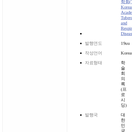
학회(T
Korea
Acade
Tuberc
and
Respir
Diseas
발행연도
19uu
작성언어
Korea
자료형태
학
술
회
의
록
(프
로
시
딩)
발행국
대
한
민
국