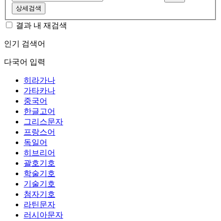
상세검색
결과 내 재검색
인기 검색어
다국어 입력
히라가나
가타카나
중국어
한글고어
그리스문자
프랑스어
독일어
히브리어
괄호기호
학술기호
기술기호
첨자기호
라틴문자
러시아문자