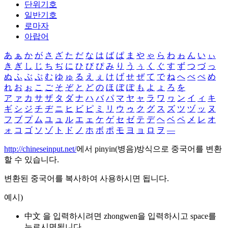
단위기호
일반기호
로마자
아랍어
あ
ぁ
か
が
さ
ざ
た
だ
な
は
ば
ぱ
ま
や
ゃ
ら
わ
ゎ
ん
い
ぃ
き
ぎ
し
じ
ち
ぢ
に
ひ
び
ぴ
み
り
う
ぅ
く
ぐ
す
ず
つ
づ
っ
ぬ
ふ
ぶ
ぷ
む
ゆ
ゅ
る
え
ぇ
け
げ
せ
ぜ
て
で
ね
へ
べ
ぺ
め
れ
お
ぉ
こ
ご
そ
ぞ
と
ど
の
ほ
ぼ
ぽ
も
よ
ょ
ろ
を
ア
ァ
カ
サ
ザ
タ
ダ
ナ
ハ
バ
パ
マ
ヤ
ャ
ラ
ワ
ヮ
ン
イ
ィ
キ
ギ
シ
ジ
チ
ヂ
ニ
ヒ
ビ
ピ
ミ
リ
ウ
ゥ
ク
グ
ス
ズ
ツ
ヅ
ッ
ヌ
フ
ブ
プ
ム
ユ
ュ
ル
エ
ェ
ケ
ゲ
セ
ゼ
テ
デ
ヘ
ベ
ペ
メ
レ
オ
ォ
コ
ゴ
ソ
ゾ
ト
ド
ノ
ホ
ボ
ポ
モ
ヨ
ョ
ロ
ヲ
―
http://chineseinput.net/
에서 pinyin(병음)방식으로 중국어를 변환
할 수 있습니다.
변환된 중국어를 복사하여 사용하시면 됩니다.
예시)
中文 을 입력하시려면
zhongwen
을 입력하시고 space를
누르시면됩니다.