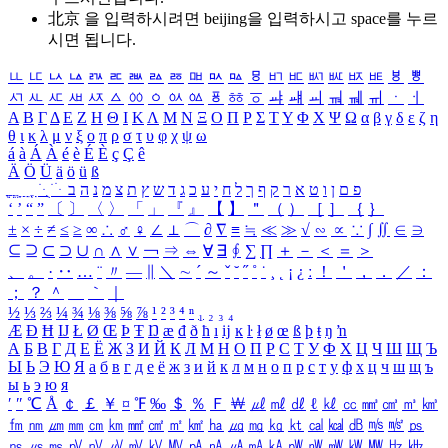
北京 을 입력하시려면
beijing
을 입력하시고 space를 누르
시면 됩니다.
ㅥ
ㅦ
ㅧ
ㅨ
ㅩ
ㅪ
ㅫ
ㅬ
ㅭ
ㅮ
ㅯ
ㅰ
ㅱ
ㅲ
ㅳ
ㅴ
ㅵ
ㅶ
ㅷ
ㅸ
ㅹ
ㅺ
ㅻ
ㅼ
ㅽ
ㅾ
ㅿ
ㆀ
ㆁ
ㆂ
ㆃ
ㆄ
ㆅ
ㆆ
ㆇ
ㆈ
ㆉ
ㆊ
ㆋ
ㆌ
ㆍ
ㆎ
Α
Β
Γ
Δ
Ε
Ζ
Η
Θ
Ι
Κ
Λ
Μ
Ν
Ξ
Ο
Π
Ρ
Σ
Τ
Υ
Φ
Χ
Ψ
Ω
α
β
γ
δ
ε
ζ
η
θ
ι
κ
λ
μ
ν
ξ
ο
π
ρ
σ
τ
υ
φ
χ
ψ
ω
á
à
Á
À
é
è
É
È
ç
Ç
ê
Ä
Ö
Ü
ä
ö
ü
ß
ְ
ֳ
ֲ
ֱ
ָ
ַ
ֵ
ֶ
ִ
ֹ
ּ
ֻ
ׂ
ׁ
ּ
ב
ה
נ
מ
צ
ת
ץ
ש
ד
ג
כ
ע
י
ח
ל
ך
ף
ק
ר
א
ט
ו
ן
ם
פ
‘
’
“
”
〔
〕
〈
〉
「
」
『
』
【
】
＂
（
）
［
］
｛
｝
±
×
÷
≠
≤
≥
∞
∴
♂
♀
∠
⊥
⌒
∂
∇
≡
≒
≪
≫
√
∽
∝
∵
∫
∬
∈
∋
⊆
⊇
⊂
⊃
∪
∩
∧
∨
￢
⇒
⇔
∀
∃
∮
∑
∏
＋
－
＜
＝
＞
、
。
·
‥
…
¨
〃
―
∥
＼
∼
´
～
ˇ
˘
˝
˚
˙
¸
˛
¡
¿
ː
！
＇
，
．
／
：
；
？
＾
＿
｀
｜
½
⅓
⅔
¼
¾
⅛
⅜
⅝
⅞
¹
²
³
⁴
ⁿ
₁
₂
₃
₄
Æ
Ð
Ħ
Ĳ
Ł
Ø
Œ
Þ
Ŧ
Ŋ
æ
đ
ð
ħ
ı
ĳ
ĸ
ŀ
ł
ø
œ
ß
þ
ŧ
ŋ
ŉ
А
Б
В
Г
Д
Е
Ё
Ж
З
И
Й
К
Л
М
Н
О
П
Р
С
Т
У
Ф
Х
Ц
Ч
Ш
Щ
Ъ
Ы
Ь
Э
Ю
Я
а
б
в
г
д
е
ё
ж
з
и
й
к
л
м
н
о
п
р
с
т
у
ф
х
ц
ч
ш
щ
ъ
ы
ь
э
ю
я
′
″
℃
Å
￠
￡
￥
¤
℉
‰
＄
％
Ｆ
￦
㎕
㎖
㎗
ℓ
㎘
㏄
㎣
㎤
㎥
㎦
㎙
㎚
㎛
㎜
㎝
㎞
㎟
㎠
㎡
㎢
㏊
㎍
㎎
㎏
㏏
㎈
㎉
㏈
㎧
㎨
㎰
㎱
㎲
㎳
㎴
㎵
㎶
㎷
㎸
㎹
㎀
㎁
㎂
㎃
㎄
㎺
㎻
㎽
㎾
㎿
㎐
㎑