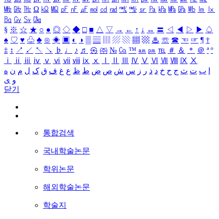
㎒
㎓
㎔
Ω
㏀
㏁
㎊
㎋
㎌
㏖
㏅
㎭
㎮
㎯
㏛
㎩
㎪
㎫
㎬
㏝
㏐
㏓
㏃
㏉
㏜
㏆
§
※
☆
★
○
●
◎
◇
◆
□
■
△
▽
→
←
↑
↓
↔
〓
◁
◀
▷
▶
♤
♠
♡
♥
♧
♣
⊙
◈
▣
◐
◑
▒
▤
▥
▨
▧
▦
▩
♨
☏
☎
☜
☞
¶
†
‡
↕
↗
↙
↖
↘
♭
♩
♪
♬
㉿
㈜
№
㏇
™
㏂
㏘
℡
＃
＆
＊
＠
ª
º
ⅰ
ⅱ
ⅲ
ⅳ
ⅴ
ⅵ
ⅶ
ⅷ
ⅸ
ⅹ
Ⅰ
Ⅱ
Ⅲ
Ⅳ
Ⅴ
Ⅵ
Ⅶ
Ⅷ
Ⅸ
Ⅹ
ا
ب
ت
ث
ج
ح
خ
د
ذ
ر
ز
س
ش
ص
ض
ط
ظ
ع
غ
ف
ق
ک
ل
م
ن
ه
و
ی
닫기
통합검색
국내학술논문
학위논문
해외학술논문
학술지