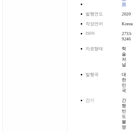
원
발행연도
2020
작성언어
Korea
ISSN
2733-
9246
자료형태
학
술
저
널
발행국
대
한
민
국
간기
간
행
빈
도
불
명