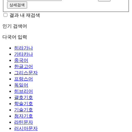
상세검색
결과 내 재검색
인기 검색어
다국어 입력
히라가나
가타카나
중국어
한글고어
그리스문자
프랑스어
독일어
히브리어
괄호기호
학술기호
기술기호
첨자기호
라틴문자
러시아문자