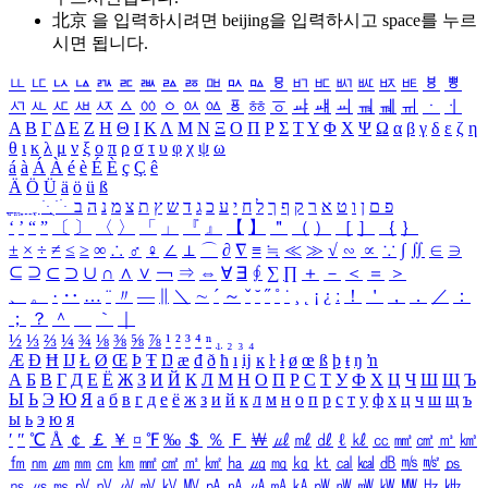
北京 을 입력하시려면
beijing
을 입력하시고 space를 누르
시면 됩니다.
ㅥ
ㅦ
ㅧ
ㅨ
ㅩ
ㅪ
ㅫ
ㅬ
ㅭ
ㅮ
ㅯ
ㅰ
ㅱ
ㅲ
ㅳ
ㅴ
ㅵ
ㅶ
ㅷ
ㅸ
ㅹ
ㅺ
ㅻ
ㅼ
ㅽ
ㅾ
ㅿ
ㆀ
ㆁ
ㆂ
ㆃ
ㆄ
ㆅ
ㆆ
ㆇ
ㆈ
ㆉ
ㆊ
ㆋ
ㆌ
ㆍ
ㆎ
Α
Β
Γ
Δ
Ε
Ζ
Η
Θ
Ι
Κ
Λ
Μ
Ν
Ξ
Ο
Π
Ρ
Σ
Τ
Υ
Φ
Χ
Ψ
Ω
α
β
γ
δ
ε
ζ
η
θ
ι
κ
λ
μ
ν
ξ
ο
π
ρ
σ
τ
υ
φ
χ
ψ
ω
á
à
Á
À
é
è
É
È
ç
Ç
ê
Ä
Ö
Ü
ä
ö
ü
ß
ְ
ֳ
ֲ
ֱ
ָ
ַ
ֵ
ֶ
ִ
ֹ
ּ
ֻ
ׂ
ׁ
ּ
ב
ה
נ
מ
צ
ת
ץ
ש
ד
ג
כ
ע
י
ח
ל
ך
ף
ק
ר
א
ט
ו
ן
ם
פ
‘
’
“
”
〔
〕
〈
〉
「
」
『
』
【
】
＂
（
）
［
］
｛
｝
±
×
÷
≠
≤
≥
∞
∴
♂
♀
∠
⊥
⌒
∂
∇
≡
≒
≪
≫
√
∽
∝
∵
∫
∬
∈
∋
⊆
⊇
⊂
⊃
∪
∩
∧
∨
￢
⇒
⇔
∀
∃
∮
∑
∏
＋
－
＜
＝
＞
、
。
·
‥
…
¨
〃
―
∥
＼
∼
´
～
ˇ
˘
˝
˚
˙
¸
˛
¡
¿
ː
！
＇
，
．
／
：
；
？
＾
＿
｀
｜
½
⅓
⅔
¼
¾
⅛
⅜
⅝
⅞
¹
²
³
⁴
ⁿ
₁
₂
₃
₄
Æ
Ð
Ħ
Ĳ
Ł
Ø
Œ
Þ
Ŧ
Ŋ
æ
đ
ð
ħ
ı
ĳ
ĸ
ŀ
ł
ø
œ
ß
þ
ŧ
ŋ
ŉ
А
Б
В
Г
Д
Е
Ё
Ж
З
И
Й
К
Л
М
Н
О
П
Р
С
Т
У
Ф
Х
Ц
Ч
Ш
Щ
Ъ
Ы
Ь
Э
Ю
Я
а
б
в
г
д
е
ё
ж
з
и
й
к
л
м
н
о
п
р
с
т
у
ф
х
ц
ч
ш
щ
ъ
ы
ь
э
ю
я
′
″
℃
Å
￠
￡
￥
¤
℉
‰
＄
％
Ｆ
￦
㎕
㎖
㎗
ℓ
㎘
㏄
㎣
㎤
㎥
㎦
㎙
㎚
㎛
㎜
㎝
㎞
㎟
㎠
㎡
㎢
㏊
㎍
㎎
㎏
㏏
㎈
㎉
㏈
㎧
㎨
㎰
㎱
㎲
㎳
㎴
㎵
㎶
㎷
㎸
㎹
㎀
㎁
㎂
㎃
㎄
㎺
㎻
㎽
㎾
㎿
㎐
㎑