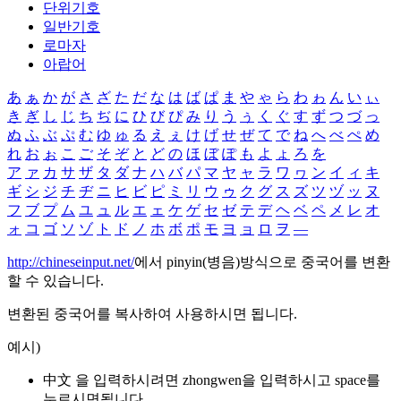
단위기호
일반기호
로마자
아랍어
あ
ぁ
か
が
さ
ざ
た
だ
な
は
ば
ぱ
ま
や
ゃ
ら
わ
ゎ
ん
い
ぃ
き
ぎ
し
じ
ち
ぢ
に
ひ
び
ぴ
み
り
う
ぅ
く
ぐ
す
ず
つ
づ
っ
ぬ
ふ
ぶ
ぷ
む
ゆ
ゅ
る
え
ぇ
け
げ
せ
ぜ
て
で
ね
へ
べ
ぺ
め
れ
お
ぉ
こ
ご
そ
ぞ
と
ど
の
ほ
ぼ
ぽ
も
よ
ょ
ろ
を
ア
ァ
カ
サ
ザ
タ
ダ
ナ
ハ
バ
パ
マ
ヤ
ャ
ラ
ワ
ヮ
ン
イ
ィ
キ
ギ
シ
ジ
チ
ヂ
ニ
ヒ
ビ
ピ
ミ
リ
ウ
ゥ
ク
グ
ス
ズ
ツ
ヅ
ッ
ヌ
フ
ブ
プ
ム
ユ
ュ
ル
エ
ェ
ケ
ゲ
セ
ゼ
テ
デ
ヘ
ベ
ペ
メ
レ
オ
ォ
コ
ゴ
ソ
ゾ
ト
ド
ノ
ホ
ボ
ポ
モ
ヨ
ョ
ロ
ヲ
―
http://chineseinput.net/
에서 pinyin(병음)방식으로 중국어를 변환
할 수 있습니다.
변환된 중국어를 복사하여 사용하시면 됩니다.
예시)
中文 을 입력하시려면
zhongwen
을 입력하시고 space를
누르시면됩니다.