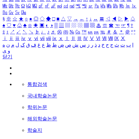
㎒
㎓
㎔
Ω
㏀
㏁
㎊
㎋
㎌
㏖
㏅
㎭
㎮
㎯
㏛
㎩
㎪
㎫
㎬
㏝
㏐
㏓
㏃
㏉
㏜
㏆
§
※
☆
★
○
●
◎
◇
◆
□
■
△
▽
→
←
↑
↓
↔
〓
◁
◀
▷
▶
♤
♠
♡
♥
♧
♣
⊙
◈
▣
◐
◑
▒
▤
▥
▨
▧
▦
▩
♨
☏
☎
☜
☞
¶
†
‡
↕
↗
↙
↖
↘
♭
♩
♪
♬
㉿
㈜
№
㏇
™
㏂
㏘
℡
＃
＆
＊
＠
ª
º
ⅰ
ⅱ
ⅲ
ⅳ
ⅴ
ⅵ
ⅶ
ⅷ
ⅸ
ⅹ
Ⅰ
Ⅱ
Ⅲ
Ⅳ
Ⅴ
Ⅵ
Ⅶ
Ⅷ
Ⅸ
Ⅹ
ا
ب
ت
ث
ج
ح
خ
د
ذ
ر
ز
س
ش
ص
ض
ط
ظ
ع
غ
ف
ق
ک
ل
م
ن
ه
و
ی
닫기
통합검색
국내학술논문
학위논문
해외학술논문
학술지