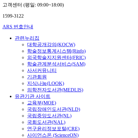
고객센터 (평일: 09:00~18:00)
1599-3122
ARS 번호안내
관련누리집
대학공개강의(KOCW)
학술정보통계시스템(Rinfo)
외국학술지지원센터(FRIC)
학술관계분석서비스(SAM)
사서커뮤니티
기관회원
지식나눔(LOOK)
의학전자도서관(MEDLIS)
유관기관 사이트
교육부(MOE)
국립장애인도서관(NLD)
국립중앙도서관(NL)
국회도서관(NAL)
연구윤리정보포털(CRE)
사이언스온 (ScienceON)