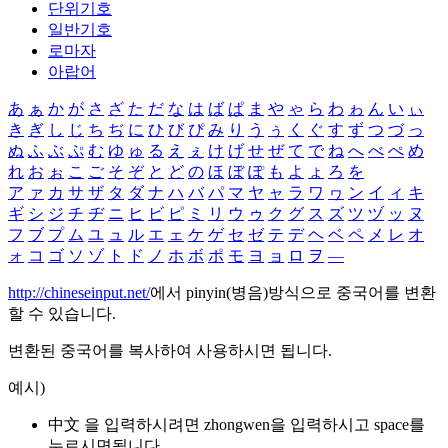
단위기호
일반기호
로마자
아랍어
あ
ぁ
か
が
さ
ざ
た
だ
な
は
ば
ぱ
ま
や
ゃ
ら
わ
ゎ
ん
い
ぃ
き
ぎ
し
じ
ち
ぢ
に
ひ
び
ぴ
み
り
う
ぅ
く
ぐ
す
ず
つ
づ
っ
ぬ
ふ
ぶ
ぷ
む
ゆ
ゅ
る
え
ぇ
け
げ
せ
ぜ
て
で
ね
へ
べ
ぺ
め
れ
お
ぉ
こ
ご
そ
ぞ
と
ど
の
ほ
ぼ
ぽ
も
よ
ょ
ろ
を
ア
ァ
カ
サ
ザ
タ
ダ
ナ
ハ
バ
パ
マ
ヤ
ャ
ラ
ワ
ヮ
ン
イ
ィ
キ
ギ
シ
ジ
チ
ヂ
ニ
ヒ
ビ
ピ
ミ
リ
ウ
ゥ
ク
グ
ス
ズ
ツ
ヅ
ッ
ヌ
フ
ブ
プ
ム
ユ
ュ
ル
エ
ェ
ケ
ゲ
セ
ゼ
テ
デ
ヘ
ベ
ペ
メ
レ
オ
ォ
コ
ゴ
ソ
ゾ
ト
ド
ノ
ホ
ボ
ポ
モ
ヨ
ョ
ロ
ヲ
―
http://chineseinput.net/
에서 pinyin(병음)방식으로 중국어를 변환
할 수 있습니다.
변환된 중국어를 복사하여 사용하시면 됩니다.
예시)
中文 을 입력하시려면
zhongwen
을 입력하시고 space를
누르시면됩니다.