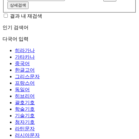
상세검색
결과 내 재검색
인기 검색어
다국어 입력
히라가나
가타카나
중국어
한글고어
그리스문자
프랑스어
독일어
히브리어
괄호기호
학술기호
기술기호
첨자기호
라틴문자
러시아문자