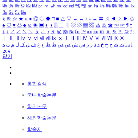
㎒
㎓
㎔
Ω
㏀
㏁
㎊
㎋
㎌
㏖
㏅
㎭
㎮
㎯
㏛
㎩
㎪
㎫
㎬
㏝
㏐
㏓
㏃
㏉
㏜
㏆
§
※
☆
★
○
●
◎
◇
◆
□
■
△
▽
→
←
↑
↓
↔
〓
◁
◀
▷
▶
♤
♠
♡
♥
♧
♣
⊙
◈
▣
◐
◑
▒
▤
▥
▨
▧
▦
▩
♨
☏
☎
☜
☞
¶
†
‡
↕
↗
↙
↖
↘
♭
♩
♪
♬
㉿
㈜
№
㏇
™
㏂
㏘
℡
＃
＆
＊
＠
ª
º
ⅰ
ⅱ
ⅲ
ⅳ
ⅴ
ⅵ
ⅶ
ⅷ
ⅸ
ⅹ
Ⅰ
Ⅱ
Ⅲ
Ⅳ
Ⅴ
Ⅵ
Ⅶ
Ⅷ
Ⅸ
Ⅹ
ا
ب
ت
ث
ج
ح
خ
د
ذ
ر
ز
س
ش
ص
ض
ط
ظ
ع
غ
ف
ق
ک
ل
م
ن
ه
و
ی
닫기
통합검색
국내학술논문
학위논문
해외학술논문
학술지