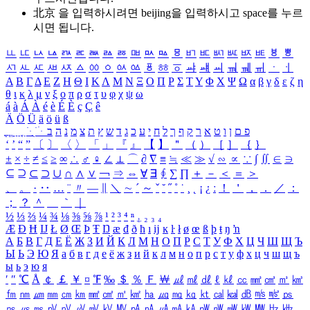
北京 을 입력하시려면
beijing
을 입력하시고 space를 누르
시면 됩니다.
ㅥ
ㅦ
ㅧ
ㅨ
ㅩ
ㅪ
ㅫ
ㅬ
ㅭ
ㅮ
ㅯ
ㅰ
ㅱ
ㅲ
ㅳ
ㅴ
ㅵ
ㅶ
ㅷ
ㅸ
ㅹ
ㅺ
ㅻ
ㅼ
ㅽ
ㅾ
ㅿ
ㆀ
ㆁ
ㆂ
ㆃ
ㆄ
ㆅ
ㆆ
ㆇ
ㆈ
ㆉ
ㆊ
ㆋ
ㆌ
ㆍ
ㆎ
Α
Β
Γ
Δ
Ε
Ζ
Η
Θ
Ι
Κ
Λ
Μ
Ν
Ξ
Ο
Π
Ρ
Σ
Τ
Υ
Φ
Χ
Ψ
Ω
α
β
γ
δ
ε
ζ
η
θ
ι
κ
λ
μ
ν
ξ
ο
π
ρ
σ
τ
υ
φ
χ
ψ
ω
á
à
Á
À
é
è
É
È
ç
Ç
ê
Ä
Ö
Ü
ä
ö
ü
ß
ְ
ֳ
ֲ
ֱ
ָ
ַ
ֵ
ֶ
ִ
ֹ
ּ
ֻ
ׂ
ׁ
ּ
ב
ה
נ
מ
צ
ת
ץ
ש
ד
ג
כ
ע
י
ח
ל
ך
ף
ק
ר
א
ט
ו
ן
ם
פ
‘
’
“
”
〔
〕
〈
〉
「
」
『
』
【
】
＂
（
）
［
］
｛
｝
±
×
÷
≠
≤
≥
∞
∴
♂
♀
∠
⊥
⌒
∂
∇
≡
≒
≪
≫
√
∽
∝
∵
∫
∬
∈
∋
⊆
⊇
⊂
⊃
∪
∩
∧
∨
￢
⇒
⇔
∀
∃
∮
∑
∏
＋
－
＜
＝
＞
、
。
·
‥
…
¨
〃
―
∥
＼
∼
´
～
ˇ
˘
˝
˚
˙
¸
˛
¡
¿
ː
！
＇
，
．
／
：
；
？
＾
＿
｀
｜
½
⅓
⅔
¼
¾
⅛
⅜
⅝
⅞
¹
²
³
⁴
ⁿ
₁
₂
₃
₄
Æ
Ð
Ħ
Ĳ
Ł
Ø
Œ
Þ
Ŧ
Ŋ
æ
đ
ð
ħ
ı
ĳ
ĸ
ŀ
ł
ø
œ
ß
þ
ŧ
ŋ
ŉ
А
Б
В
Г
Д
Е
Ё
Ж
З
И
Й
К
Л
М
Н
О
П
Р
С
Т
У
Ф
Х
Ц
Ч
Ш
Щ
Ъ
Ы
Ь
Э
Ю
Я
а
б
в
г
д
е
ё
ж
з
и
й
к
л
м
н
о
п
р
с
т
у
ф
х
ц
ч
ш
щ
ъ
ы
ь
э
ю
я
′
″
℃
Å
￠
￡
￥
¤
℉
‰
＄
％
Ｆ
￦
㎕
㎖
㎗
ℓ
㎘
㏄
㎣
㎤
㎥
㎦
㎙
㎚
㎛
㎜
㎝
㎞
㎟
㎠
㎡
㎢
㏊
㎍
㎎
㎏
㏏
㎈
㎉
㏈
㎧
㎨
㎰
㎱
㎲
㎳
㎴
㎵
㎶
㎷
㎸
㎹
㎀
㎁
㎂
㎃
㎄
㎺
㎻
㎽
㎾
㎿
㎐
㎑