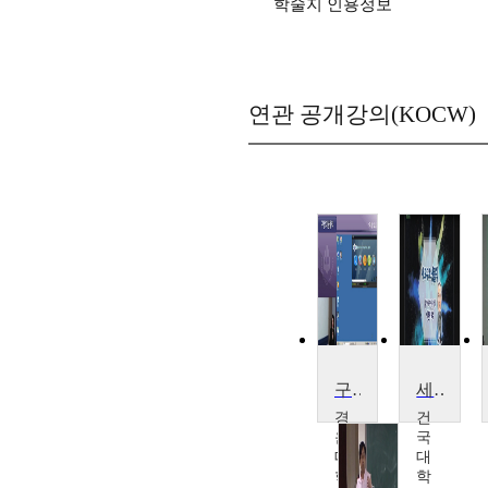
학술지 인용정보
연관 공개강의(KOCW)
구강미생물학
세포구조생물학
경
건
운
국
대
대
학
학