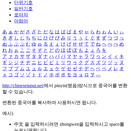
단위기호
일반기호
로마자
아랍어
あ
ぁ
か
が
さ
ざ
た
だ
な
は
ば
ぱ
ま
や
ゃ
ら
わ
ゎ
ん
い
ぃ
き
ぎ
し
じ
ち
ぢ
に
ひ
び
ぴ
み
り
う
ぅ
く
ぐ
す
ず
つ
づ
っ
ぬ
ふ
ぶ
ぷ
む
ゆ
ゅ
る
え
ぇ
け
げ
せ
ぜ
て
で
ね
へ
べ
ぺ
め
れ
お
ぉ
こ
ご
そ
ぞ
と
ど
の
ほ
ぼ
ぽ
も
よ
ょ
ろ
を
ア
ァ
カ
サ
ザ
タ
ダ
ナ
ハ
バ
パ
マ
ヤ
ャ
ラ
ワ
ヮ
ン
イ
ィ
キ
ギ
シ
ジ
チ
ヂ
ニ
ヒ
ビ
ピ
ミ
リ
ウ
ゥ
ク
グ
ス
ズ
ツ
ヅ
ッ
ヌ
フ
ブ
プ
ム
ユ
ュ
ル
エ
ェ
ケ
ゲ
セ
ゼ
テ
デ
ヘ
ベ
ペ
メ
レ
オ
ォ
コ
ゴ
ソ
ゾ
ト
ド
ノ
ホ
ボ
ポ
モ
ヨ
ョ
ロ
ヲ
―
http://chineseinput.net/
에서 pinyin(병음)방식으로 중국어를 변환
할 수 있습니다.
변환된 중국어를 복사하여 사용하시면 됩니다.
예시)
中文 을 입력하시려면
zhongwen
을 입력하시고 space를
누르시면됩니다.