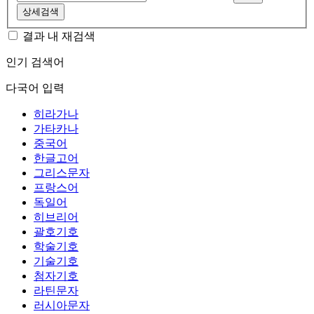
상세검색
결과 내 재검색
인기 검색어
다국어 입력
히라가나
가타카나
중국어
한글고어
그리스문자
프랑스어
독일어
히브리어
괄호기호
학술기호
기술기호
첨자기호
라틴문자
러시아문자