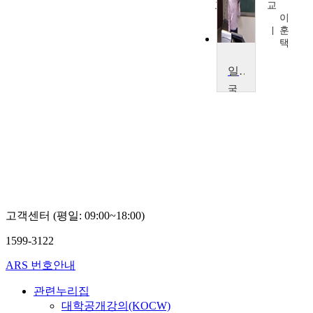
교
교
김
이
은
훈
희
택
일반생물학
국
민
대
학
교
이
원
규
고객센터 (평일: 09:00~18:00)
1599-3122
ARS 번호안내
관련누리집
대학공개강의(KOCW)