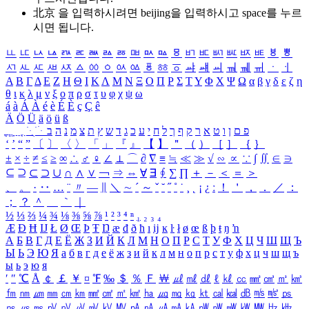
北京 을 입력하시려면
beijing
을 입력하시고 space를 누르
시면 됩니다.
ㅥ
ㅦ
ㅧ
ㅨ
ㅩ
ㅪ
ㅫ
ㅬ
ㅭ
ㅮ
ㅯ
ㅰ
ㅱ
ㅲ
ㅳ
ㅴ
ㅵ
ㅶ
ㅷ
ㅸ
ㅹ
ㅺ
ㅻ
ㅼ
ㅽ
ㅾ
ㅿ
ㆀ
ㆁ
ㆂ
ㆃ
ㆄ
ㆅ
ㆆ
ㆇ
ㆈ
ㆉ
ㆊ
ㆋ
ㆌ
ㆍ
ㆎ
Α
Β
Γ
Δ
Ε
Ζ
Η
Θ
Ι
Κ
Λ
Μ
Ν
Ξ
Ο
Π
Ρ
Σ
Τ
Υ
Φ
Χ
Ψ
Ω
α
β
γ
δ
ε
ζ
η
θ
ι
κ
λ
μ
ν
ξ
ο
π
ρ
σ
τ
υ
φ
χ
ψ
ω
á
à
Á
À
é
è
É
È
ç
Ç
ê
Ä
Ö
Ü
ä
ö
ü
ß
ְ
ֳ
ֲ
ֱ
ָ
ַ
ֵ
ֶ
ִ
ֹ
ּ
ֻ
ׂ
ׁ
ּ
ב
ה
נ
מ
צ
ת
ץ
ש
ד
ג
כ
ע
י
ח
ל
ך
ף
ק
ר
א
ט
ו
ן
ם
פ
‘
’
“
”
〔
〕
〈
〉
「
」
『
』
【
】
＂
（
）
［
］
｛
｝
±
×
÷
≠
≤
≥
∞
∴
♂
♀
∠
⊥
⌒
∂
∇
≡
≒
≪
≫
√
∽
∝
∵
∫
∬
∈
∋
⊆
⊇
⊂
⊃
∪
∩
∧
∨
￢
⇒
⇔
∀
∃
∮
∑
∏
＋
－
＜
＝
＞
、
。
·
‥
…
¨
〃
―
∥
＼
∼
´
～
ˇ
˘
˝
˚
˙
¸
˛
¡
¿
ː
！
＇
，
．
／
：
；
？
＾
＿
｀
｜
½
⅓
⅔
¼
¾
⅛
⅜
⅝
⅞
¹
²
³
⁴
ⁿ
₁
₂
₃
₄
Æ
Ð
Ħ
Ĳ
Ł
Ø
Œ
Þ
Ŧ
Ŋ
æ
đ
ð
ħ
ı
ĳ
ĸ
ŀ
ł
ø
œ
ß
þ
ŧ
ŋ
ŉ
А
Б
В
Г
Д
Е
Ё
Ж
З
И
Й
К
Л
М
Н
О
П
Р
С
Т
У
Ф
Х
Ц
Ч
Ш
Щ
Ъ
Ы
Ь
Э
Ю
Я
а
б
в
г
д
е
ё
ж
з
и
й
к
л
м
н
о
п
р
с
т
у
ф
х
ц
ч
ш
щ
ъ
ы
ь
э
ю
я
′
″
℃
Å
￠
￡
￥
¤
℉
‰
＄
％
Ｆ
￦
㎕
㎖
㎗
ℓ
㎘
㏄
㎣
㎤
㎥
㎦
㎙
㎚
㎛
㎜
㎝
㎞
㎟
㎠
㎡
㎢
㏊
㎍
㎎
㎏
㏏
㎈
㎉
㏈
㎧
㎨
㎰
㎱
㎲
㎳
㎴
㎵
㎶
㎷
㎸
㎹
㎀
㎁
㎂
㎃
㎄
㎺
㎻
㎽
㎾
㎿
㎐
㎑