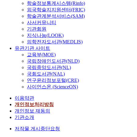
학술정보통계시스템(Rinfo)
외국학술지지원센터(FRIC)
학술관계분석서비스(SAM)
사서커뮤니티
기관회원
지식나눔(LOOK)
의학전자도서관(MEDLIS)
유관기관 사이트
교육부(MOE)
국립장애인도서관(NLD)
국립중앙도서관(NL)
국회도서관(NAL)
연구윤리정보포털(CRE)
사이언스온 (ScienceON)
이용약관
개인정보처리방침
개인정보 재동의
기관소개
저작물 게시중단요청