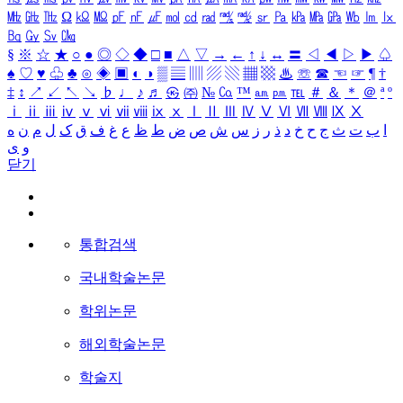
㎒
㎓
㎔
Ω
㏀
㏁
㎊
㎋
㎌
㏖
㏅
㎭
㎮
㎯
㏛
㎩
㎪
㎫
㎬
㏝
㏐
㏓
㏃
㏉
㏜
㏆
§
※
☆
★
○
●
◎
◇
◆
□
■
△
▽
→
←
↑
↓
↔
〓
◁
◀
▷
▶
♤
♠
♡
♥
♧
♣
⊙
◈
▣
◐
◑
▒
▤
▥
▨
▧
▦
▩
♨
☏
☎
☜
☞
¶
†
‡
↕
↗
↙
↖
↘
♭
♩
♪
♬
㉿
㈜
№
㏇
™
㏂
㏘
℡
＃
＆
＊
＠
ª
º
ⅰ
ⅱ
ⅲ
ⅳ
ⅴ
ⅵ
ⅶ
ⅷ
ⅸ
ⅹ
Ⅰ
Ⅱ
Ⅲ
Ⅳ
Ⅴ
Ⅵ
Ⅶ
Ⅷ
Ⅸ
Ⅹ
ا
ب
ت
ث
ج
ح
خ
د
ذ
ر
ز
س
ش
ص
ض
ط
ظ
ع
غ
ف
ق
ک
ل
م
ن
ه
و
ی
닫기
통합검색
국내학술논문
학위논문
해외학술논문
학술지