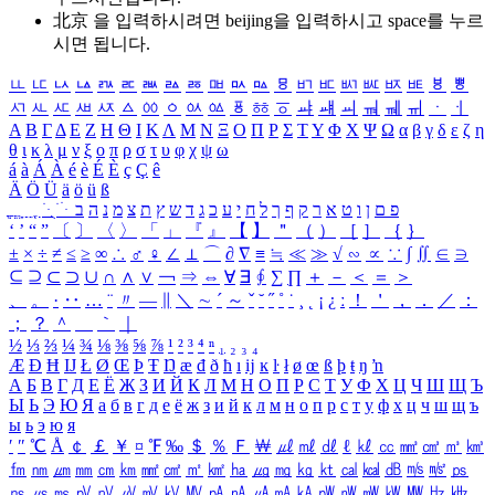
北京 을 입력하시려면
beijing
을 입력하시고 space를 누르
시면 됩니다.
ㅥ
ㅦ
ㅧ
ㅨ
ㅩ
ㅪ
ㅫ
ㅬ
ㅭ
ㅮ
ㅯ
ㅰ
ㅱ
ㅲ
ㅳ
ㅴ
ㅵ
ㅶ
ㅷ
ㅸ
ㅹ
ㅺ
ㅻ
ㅼ
ㅽ
ㅾ
ㅿ
ㆀ
ㆁ
ㆂ
ㆃ
ㆄ
ㆅ
ㆆ
ㆇ
ㆈ
ㆉ
ㆊ
ㆋ
ㆌ
ㆍ
ㆎ
Α
Β
Γ
Δ
Ε
Ζ
Η
Θ
Ι
Κ
Λ
Μ
Ν
Ξ
Ο
Π
Ρ
Σ
Τ
Υ
Φ
Χ
Ψ
Ω
α
β
γ
δ
ε
ζ
η
θ
ι
κ
λ
μ
ν
ξ
ο
π
ρ
σ
τ
υ
φ
χ
ψ
ω
á
à
Á
À
é
è
É
È
ç
Ç
ê
Ä
Ö
Ü
ä
ö
ü
ß
ְ
ֳ
ֲ
ֱ
ָ
ַ
ֵ
ֶ
ִ
ֹ
ּ
ֻ
ׂ
ׁ
ּ
ב
ה
נ
מ
צ
ת
ץ
ש
ד
ג
כ
ע
י
ח
ל
ך
ף
ק
ר
א
ט
ו
ן
ם
פ
‘
’
“
”
〔
〕
〈
〉
「
」
『
』
【
】
＂
（
）
［
］
｛
｝
±
×
÷
≠
≤
≥
∞
∴
♂
♀
∠
⊥
⌒
∂
∇
≡
≒
≪
≫
√
∽
∝
∵
∫
∬
∈
∋
⊆
⊇
⊂
⊃
∪
∩
∧
∨
￢
⇒
⇔
∀
∃
∮
∑
∏
＋
－
＜
＝
＞
、
。
·
‥
…
¨
〃
―
∥
＼
∼
´
～
ˇ
˘
˝
˚
˙
¸
˛
¡
¿
ː
！
＇
，
．
／
：
；
？
＾
＿
｀
｜
½
⅓
⅔
¼
¾
⅛
⅜
⅝
⅞
¹
²
³
⁴
ⁿ
₁
₂
₃
₄
Æ
Ð
Ħ
Ĳ
Ł
Ø
Œ
Þ
Ŧ
Ŋ
æ
đ
ð
ħ
ı
ĳ
ĸ
ŀ
ł
ø
œ
ß
þ
ŧ
ŋ
ŉ
А
Б
В
Г
Д
Е
Ё
Ж
З
И
Й
К
Л
М
Н
О
П
Р
С
Т
У
Ф
Х
Ц
Ч
Ш
Щ
Ъ
Ы
Ь
Э
Ю
Я
а
б
в
г
д
е
ё
ж
з
и
й
к
л
м
н
о
п
р
с
т
у
ф
х
ц
ч
ш
щ
ъ
ы
ь
э
ю
я
′
″
℃
Å
￠
￡
￥
¤
℉
‰
＄
％
Ｆ
￦
㎕
㎖
㎗
ℓ
㎘
㏄
㎣
㎤
㎥
㎦
㎙
㎚
㎛
㎜
㎝
㎞
㎟
㎠
㎡
㎢
㏊
㎍
㎎
㎏
㏏
㎈
㎉
㏈
㎧
㎨
㎰
㎱
㎲
㎳
㎴
㎵
㎶
㎷
㎸
㎹
㎀
㎁
㎂
㎃
㎄
㎺
㎻
㎽
㎾
㎿
㎐
㎑