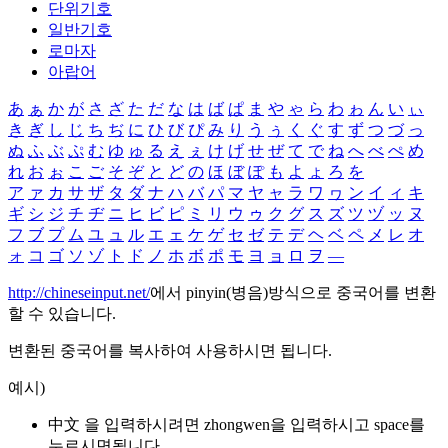
단위기호
일반기호
로마자
아랍어
あ
ぁ
か
が
さ
ざ
た
だ
な
は
ば
ぱ
ま
や
ゃ
ら
わ
ゎ
ん
い
ぃ
き
ぎ
し
じ
ち
ぢ
に
ひ
び
ぴ
み
り
う
ぅ
く
ぐ
す
ず
つ
づ
っ
ぬ
ふ
ぶ
ぷ
む
ゆ
ゅ
る
え
ぇ
け
げ
せ
ぜ
て
で
ね
へ
べ
ぺ
め
れ
お
ぉ
こ
ご
そ
ぞ
と
ど
の
ほ
ぼ
ぽ
も
よ
ょ
ろ
を
ア
ァ
カ
サ
ザ
タ
ダ
ナ
ハ
バ
パ
マ
ヤ
ャ
ラ
ワ
ヮ
ン
イ
ィ
キ
ギ
シ
ジ
チ
ヂ
ニ
ヒ
ビ
ピ
ミ
リ
ウ
ゥ
ク
グ
ス
ズ
ツ
ヅ
ッ
ヌ
フ
ブ
プ
ム
ユ
ュ
ル
エ
ェ
ケ
ゲ
セ
ゼ
テ
デ
ヘ
ベ
ペ
メ
レ
オ
ォ
コ
ゴ
ソ
ゾ
ト
ド
ノ
ホ
ボ
ポ
モ
ヨ
ョ
ロ
ヲ
―
http://chineseinput.net/
에서 pinyin(병음)방식으로 중국어를 변환
할 수 있습니다.
변환된 중국어를 복사하여 사용하시면 됩니다.
예시)
中文 을 입력하시려면
zhongwen
을 입력하시고 space를
누르시면됩니다.