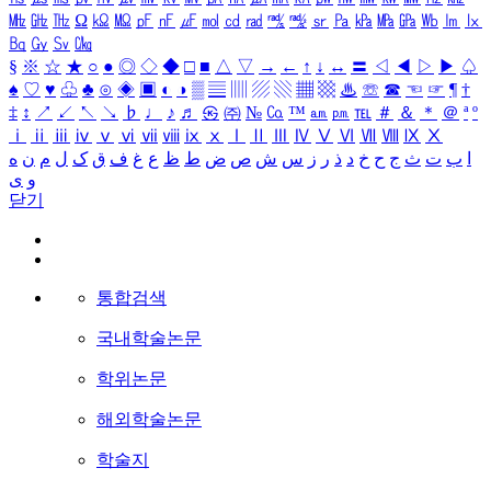
㎒
㎓
㎔
Ω
㏀
㏁
㎊
㎋
㎌
㏖
㏅
㎭
㎮
㎯
㏛
㎩
㎪
㎫
㎬
㏝
㏐
㏓
㏃
㏉
㏜
㏆
§
※
☆
★
○
●
◎
◇
◆
□
■
△
▽
→
←
↑
↓
↔
〓
◁
◀
▷
▶
♤
♠
♡
♥
♧
♣
⊙
◈
▣
◐
◑
▒
▤
▥
▨
▧
▦
▩
♨
☏
☎
☜
☞
¶
†
‡
↕
↗
↙
↖
↘
♭
♩
♪
♬
㉿
㈜
№
㏇
™
㏂
㏘
℡
＃
＆
＊
＠
ª
º
ⅰ
ⅱ
ⅲ
ⅳ
ⅴ
ⅵ
ⅶ
ⅷ
ⅸ
ⅹ
Ⅰ
Ⅱ
Ⅲ
Ⅳ
Ⅴ
Ⅵ
Ⅶ
Ⅷ
Ⅸ
Ⅹ
ا
ب
ت
ث
ج
ح
خ
د
ذ
ر
ز
س
ش
ص
ض
ط
ظ
ع
غ
ف
ق
ک
ل
م
ن
ه
و
ی
닫기
통합검색
국내학술논문
학위논문
해외학술논문
학술지