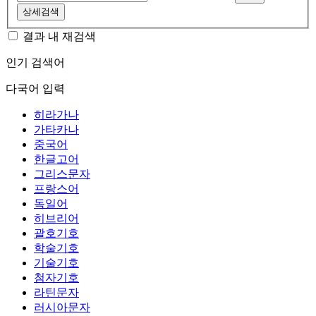
상세검색
결과 내 재검색
인기 검색어
다국어 입력
히라가나
가타카나
중국어
한글고어
그리스문자
프랑스어
독일어
히브리어
괄호기호
학술기호
기술기호
첨자기호
라틴문자
러시아문자