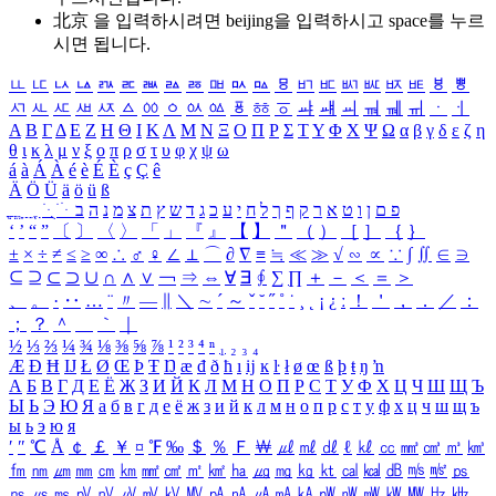
北京 을 입력하시려면
beijing
을 입력하시고 space를 누르
시면 됩니다.
ㅥ
ㅦ
ㅧ
ㅨ
ㅩ
ㅪ
ㅫ
ㅬ
ㅭ
ㅮ
ㅯ
ㅰ
ㅱ
ㅲ
ㅳ
ㅴ
ㅵ
ㅶ
ㅷ
ㅸ
ㅹ
ㅺ
ㅻ
ㅼ
ㅽ
ㅾ
ㅿ
ㆀ
ㆁ
ㆂ
ㆃ
ㆄ
ㆅ
ㆆ
ㆇ
ㆈ
ㆉ
ㆊ
ㆋ
ㆌ
ㆍ
ㆎ
Α
Β
Γ
Δ
Ε
Ζ
Η
Θ
Ι
Κ
Λ
Μ
Ν
Ξ
Ο
Π
Ρ
Σ
Τ
Υ
Φ
Χ
Ψ
Ω
α
β
γ
δ
ε
ζ
η
θ
ι
κ
λ
μ
ν
ξ
ο
π
ρ
σ
τ
υ
φ
χ
ψ
ω
á
à
Á
À
é
è
É
È
ç
Ç
ê
Ä
Ö
Ü
ä
ö
ü
ß
ְ
ֳ
ֲ
ֱ
ָ
ַ
ֵ
ֶ
ִ
ֹ
ּ
ֻ
ׂ
ׁ
ּ
ב
ה
נ
מ
צ
ת
ץ
ש
ד
ג
כ
ע
י
ח
ל
ך
ף
ק
ר
א
ט
ו
ן
ם
פ
‘
’
“
”
〔
〕
〈
〉
「
」
『
』
【
】
＂
（
）
［
］
｛
｝
±
×
÷
≠
≤
≥
∞
∴
♂
♀
∠
⊥
⌒
∂
∇
≡
≒
≪
≫
√
∽
∝
∵
∫
∬
∈
∋
⊆
⊇
⊂
⊃
∪
∩
∧
∨
￢
⇒
⇔
∀
∃
∮
∑
∏
＋
－
＜
＝
＞
、
。
·
‥
…
¨
〃
―
∥
＼
∼
´
～
ˇ
˘
˝
˚
˙
¸
˛
¡
¿
ː
！
＇
，
．
／
：
；
？
＾
＿
｀
｜
½
⅓
⅔
¼
¾
⅛
⅜
⅝
⅞
¹
²
³
⁴
ⁿ
₁
₂
₃
₄
Æ
Ð
Ħ
Ĳ
Ł
Ø
Œ
Þ
Ŧ
Ŋ
æ
đ
ð
ħ
ı
ĳ
ĸ
ŀ
ł
ø
œ
ß
þ
ŧ
ŋ
ŉ
А
Б
В
Г
Д
Е
Ё
Ж
З
И
Й
К
Л
М
Н
О
П
Р
С
Т
У
Ф
Х
Ц
Ч
Ш
Щ
Ъ
Ы
Ь
Э
Ю
Я
а
б
в
г
д
е
ё
ж
з
и
й
к
л
м
н
о
п
р
с
т
у
ф
х
ц
ч
ш
щ
ъ
ы
ь
э
ю
я
′
″
℃
Å
￠
￡
￥
¤
℉
‰
＄
％
Ｆ
￦
㎕
㎖
㎗
ℓ
㎘
㏄
㎣
㎤
㎥
㎦
㎙
㎚
㎛
㎜
㎝
㎞
㎟
㎠
㎡
㎢
㏊
㎍
㎎
㎏
㏏
㎈
㎉
㏈
㎧
㎨
㎰
㎱
㎲
㎳
㎴
㎵
㎶
㎷
㎸
㎹
㎀
㎁
㎂
㎃
㎄
㎺
㎻
㎽
㎾
㎿
㎐
㎑