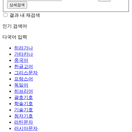
상세검색
결과 내 재검색
인기 검색어
다국어 입력
히라가나
가타카나
중국어
한글고어
그리스문자
프랑스어
독일어
히브리어
괄호기호
학술기호
기술기호
첨자기호
라틴문자
러시아문자