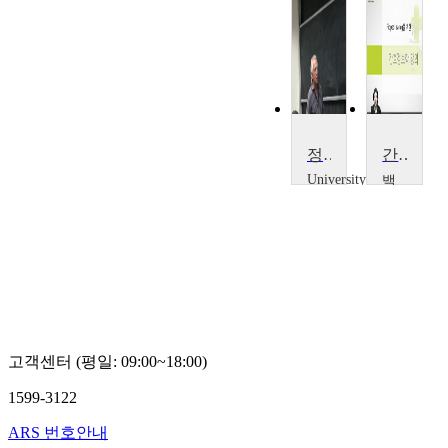
정보과학의 새로운 알고리즘
간호정보학
University
백
of
석
califonia
대
ㆍIrvine
학
Stanley
교
Osher
김
지
현
고객센터 (평일: 09:00~18:00)
1599-3122
ARS 번호안내