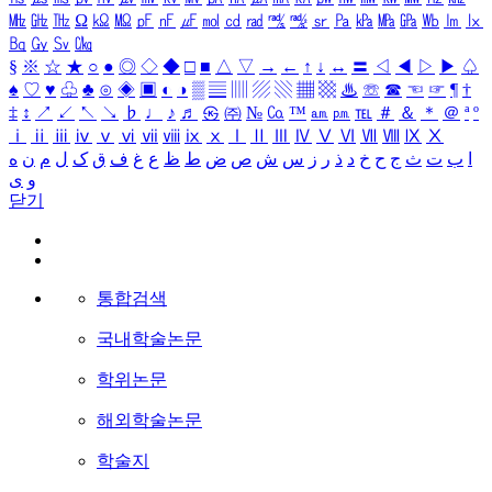
㎒
㎓
㎔
Ω
㏀
㏁
㎊
㎋
㎌
㏖
㏅
㎭
㎮
㎯
㏛
㎩
㎪
㎫
㎬
㏝
㏐
㏓
㏃
㏉
㏜
㏆
§
※
☆
★
○
●
◎
◇
◆
□
■
△
▽
→
←
↑
↓
↔
〓
◁
◀
▷
▶
♤
♠
♡
♥
♧
♣
⊙
◈
▣
◐
◑
▒
▤
▥
▨
▧
▦
▩
♨
☏
☎
☜
☞
¶
†
‡
↕
↗
↙
↖
↘
♭
♩
♪
♬
㉿
㈜
№
㏇
™
㏂
㏘
℡
＃
＆
＊
＠
ª
º
ⅰ
ⅱ
ⅲ
ⅳ
ⅴ
ⅵ
ⅶ
ⅷ
ⅸ
ⅹ
Ⅰ
Ⅱ
Ⅲ
Ⅳ
Ⅴ
Ⅵ
Ⅶ
Ⅷ
Ⅸ
Ⅹ
ا
ب
ت
ث
ج
ح
خ
د
ذ
ر
ز
س
ش
ص
ض
ط
ظ
ع
غ
ف
ق
ک
ل
م
ن
ه
و
ی
닫기
통합검색
국내학술논문
학위논문
해외학술논문
학술지