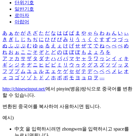
단위기호
일반기호
로마자
아랍어
あ
ぁ
か
が
さ
ざ
た
だ
な
は
ば
ぱ
ま
や
ゃ
ら
わ
ゎ
ん
い
ぃ
き
ぎ
し
じ
ち
ぢ
に
ひ
び
ぴ
み
り
う
ぅ
く
ぐ
す
ず
つ
づ
っ
ぬ
ふ
ぶ
ぷ
む
ゆ
ゅ
る
え
ぇ
け
げ
せ
ぜ
て
で
ね
へ
べ
ぺ
め
れ
お
ぉ
こ
ご
そ
ぞ
と
ど
の
ほ
ぼ
ぽ
も
よ
ょ
ろ
を
ア
ァ
カ
サ
ザ
タ
ダ
ナ
ハ
バ
パ
マ
ヤ
ャ
ラ
ワ
ヮ
ン
イ
ィ
キ
ギ
シ
ジ
チ
ヂ
ニ
ヒ
ビ
ピ
ミ
リ
ウ
ゥ
ク
グ
ス
ズ
ツ
ヅ
ッ
ヌ
フ
ブ
プ
ム
ユ
ュ
ル
エ
ェ
ケ
ゲ
セ
ゼ
テ
デ
ヘ
ベ
ペ
メ
レ
オ
ォ
コ
ゴ
ソ
ゾ
ト
ド
ノ
ホ
ボ
ポ
モ
ヨ
ョ
ロ
ヲ
―
http://chineseinput.net/
에서 pinyin(병음)방식으로 중국어를 변환
할 수 있습니다.
변환된 중국어를 복사하여 사용하시면 됩니다.
예시)
中文 을 입력하시려면
zhongwen
을 입력하시고 space를
누르시면됩니다.