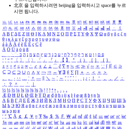
北京 을 입력하시려면
beijing
을 입력하시고 space를 누르
시면 됩니다.
ㅥ
ㅦ
ㅧ
ㅨ
ㅩ
ㅪ
ㅫ
ㅬ
ㅭ
ㅮ
ㅯ
ㅰ
ㅱ
ㅲ
ㅳ
ㅴ
ㅵ
ㅶ
ㅷ
ㅸ
ㅹ
ㅺ
ㅻ
ㅼ
ㅽ
ㅾ
ㅿ
ㆀ
ㆁ
ㆂ
ㆃ
ㆄ
ㆅ
ㆆ
ㆇ
ㆈ
ㆉ
ㆊ
ㆋ
ㆌ
ㆍ
ㆎ
Α
Β
Γ
Δ
Ε
Ζ
Η
Θ
Ι
Κ
Λ
Μ
Ν
Ξ
Ο
Π
Ρ
Σ
Τ
Υ
Φ
Χ
Ψ
Ω
α
β
γ
δ
ε
ζ
η
θ
ι
κ
λ
μ
ν
ξ
ο
π
ρ
σ
τ
υ
φ
χ
ψ
ω
á
à
Á
À
é
è
É
È
ç
Ç
ê
Ä
Ö
Ü
ä
ö
ü
ß
ְ
ֳ
ֲ
ֱ
ָ
ַ
ֵ
ֶ
ִ
ֹ
ּ
ֻ
ׂ
ׁ
ּ
ב
ה
נ
מ
צ
ת
ץ
ש
ד
ג
כ
ע
י
ח
ל
ך
ף
ק
ר
א
ט
ו
ן
ם
פ
‘
’
“
”
〔
〕
〈
〉
「
」
『
』
【
】
＂
（
）
［
］
｛
｝
±
×
÷
≠
≤
≥
∞
∴
♂
♀
∠
⊥
⌒
∂
∇
≡
≒
≪
≫
√
∽
∝
∵
∫
∬
∈
∋
⊆
⊇
⊂
⊃
∪
∩
∧
∨
￢
⇒
⇔
∀
∃
∮
∑
∏
＋
－
＜
＝
＞
、
。
·
‥
…
¨
〃
―
∥
＼
∼
´
～
ˇ
˘
˝
˚
˙
¸
˛
¡
¿
ː
！
＇
，
．
／
：
；
？
＾
＿
｀
｜
½
⅓
⅔
¼
¾
⅛
⅜
⅝
⅞
¹
²
³
⁴
ⁿ
₁
₂
₃
₄
Æ
Ð
Ħ
Ĳ
Ł
Ø
Œ
Þ
Ŧ
Ŋ
æ
đ
ð
ħ
ı
ĳ
ĸ
ŀ
ł
ø
œ
ß
þ
ŧ
ŋ
ŉ
А
Б
В
Г
Д
Е
Ё
Ж
З
И
Й
К
Л
М
Н
О
П
Р
С
Т
У
Ф
Х
Ц
Ч
Ш
Щ
Ъ
Ы
Ь
Э
Ю
Я
а
б
в
г
д
е
ё
ж
з
и
й
к
л
м
н
о
п
р
с
т
у
ф
х
ц
ч
ш
щ
ъ
ы
ь
э
ю
я
′
″
℃
Å
￠
￡
￥
¤
℉
‰
＄
％
Ｆ
￦
㎕
㎖
㎗
ℓ
㎘
㏄
㎣
㎤
㎥
㎦
㎙
㎚
㎛
㎜
㎝
㎞
㎟
㎠
㎡
㎢
㏊
㎍
㎎
㎏
㏏
㎈
㎉
㏈
㎧
㎨
㎰
㎱
㎲
㎳
㎴
㎵
㎶
㎷
㎸
㎹
㎀
㎁
㎂
㎃
㎄
㎺
㎻
㎽
㎾
㎿
㎐
㎑