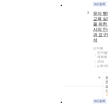
3
유아 행
교육 실
을 위한
사의 인
과 요구
석
신지혜
인지발
재학회
2016
p.49-69
2