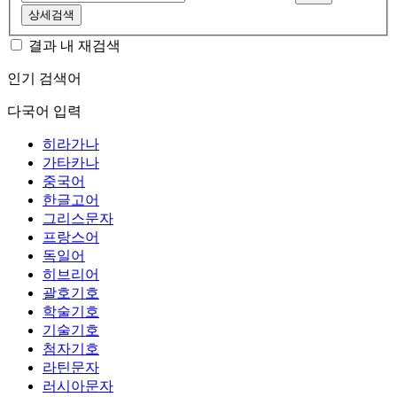
상세검색
결과 내 재검색
인기 검색어
다국어 입력
히라가나
가타카나
중국어
한글고어
그리스문자
프랑스어
독일어
히브리어
괄호기호
학술기호
기술기호
첨자기호
라틴문자
러시아문자