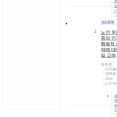
2
2
노인 우
증의 인
행동적 
재에 대
일 고려
권유경
인지발
재학회
2016
p.25-47
2