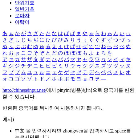
단위기호
일반기호
로마자
아랍어
あ
ぁ
か
が
さ
ざ
た
だ
な
は
ば
ぱ
ま
や
ゃ
ら
わ
ゎ
ん
い
ぃ
き
ぎ
し
じ
ち
ぢ
に
ひ
び
ぴ
み
り
う
ぅ
く
ぐ
す
ず
つ
づ
っ
ぬ
ふ
ぶ
ぷ
む
ゆ
ゅ
る
え
ぇ
け
げ
せ
ぜ
て
で
ね
へ
べ
ぺ
め
れ
お
ぉ
こ
ご
そ
ぞ
と
ど
の
ほ
ぼ
ぽ
も
よ
ょ
ろ
を
ア
ァ
カ
サ
ザ
タ
ダ
ナ
ハ
バ
パ
マ
ヤ
ャ
ラ
ワ
ヮ
ン
イ
ィ
キ
ギ
シ
ジ
チ
ヂ
ニ
ヒ
ビ
ピ
ミ
リ
ウ
ゥ
ク
グ
ス
ズ
ツ
ヅ
ッ
ヌ
フ
ブ
プ
ム
ユ
ュ
ル
エ
ェ
ケ
ゲ
セ
ゼ
テ
デ
ヘ
ベ
ペ
メ
レ
オ
ォ
コ
ゴ
ソ
ゾ
ト
ド
ノ
ホ
ボ
ポ
モ
ヨ
ョ
ロ
ヲ
―
http://chineseinput.net/
에서 pinyin(병음)방식으로 중국어를 변환
할 수 있습니다.
변환된 중국어를 복사하여 사용하시면 됩니다.
예시)
中文 을 입력하시려면
zhongwen
을 입력하시고 space를
누르시면됩니다.