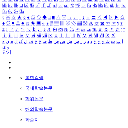
㎒
㎓
㎔
Ω
㏀
㏁
㎊
㎋
㎌
㏖
㏅
㎭
㎮
㎯
㏛
㎩
㎪
㎫
㎬
㏝
㏐
㏓
㏃
㏉
㏜
㏆
§
※
☆
★
○
●
◎
◇
◆
□
■
△
▽
→
←
↑
↓
↔
〓
◁
◀
▷
▶
♤
♠
♡
♥
♧
♣
⊙
◈
▣
◐
◑
▒
▤
▥
▨
▧
▦
▩
♨
☏
☎
☜
☞
¶
†
‡
↕
↗
↙
↖
↘
♭
♩
♪
♬
㉿
㈜
№
㏇
™
㏂
㏘
℡
＃
＆
＊
＠
ª
º
ⅰ
ⅱ
ⅲ
ⅳ
ⅴ
ⅵ
ⅶ
ⅷ
ⅸ
ⅹ
Ⅰ
Ⅱ
Ⅲ
Ⅳ
Ⅴ
Ⅵ
Ⅶ
Ⅷ
Ⅸ
Ⅹ
ا
ب
ت
ث
ج
ح
خ
د
ذ
ر
ز
س
ش
ص
ض
ط
ظ
ع
غ
ف
ق
ک
ل
م
ن
ه
و
ی
닫기
통합검색
국내학술논문
학위논문
해외학술논문
학술지