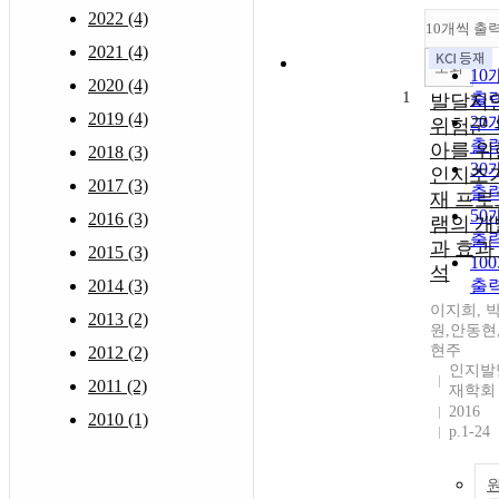
2022 (4)
10개씩 출
2021 (4)
조회
10
2020 (4)
1
출
발달지
2019 (4)
20
위험군 
출
아를 위
2018 (3)
30
인지조
2017 (3)
출
재 프로
50
2016 (3)
램의 개
출
과 효과
2015 (3)
10
석
2014 (3)
출
이지희, 
2013 (2)
원,안동현
현주
2012 (2)
인지발
2011 (2)
재학회
2016
2010 (1)
p.1-24