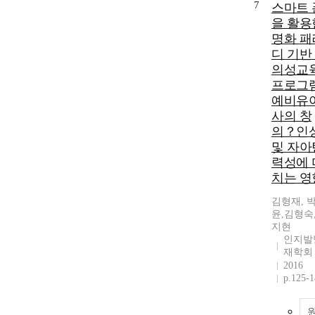
7
스마트 
을 활용
명화 패
디 기반
의성교
프로그
예비유
사의 창
의？인
및 자아
력성에 
치는 영
김형재, 
윤,김형숙
지현
인지발
재학회
2016
p.125-