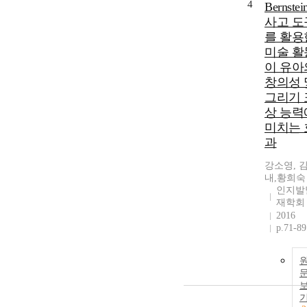
4
Bernste
사고 도
를 활용
미술 활
이 유아
창의성 
그리기 
상 능력
미치는 
과
강소영, 
내,황희숙
인지발
재학회
2016
p.71-89