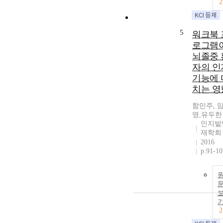
2
5
워크북 
로그램
뇌졸중 
자의 인
기능에 
치는 영
함민주, 
명,유두한
인지발
재학회
2016
p.91-10
2