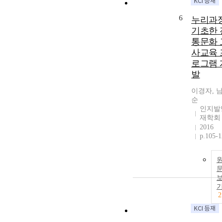
6
누리과
기초한 
통문화 
사교육 
로그램 
발
이경자, 
순
인지발
재학회
2016
p.105-
2