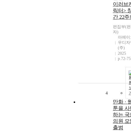
이러브
릭터> 
간 22주
편집부(
자)
아에이
우디자
(주)
2025
p.72-75
4
만화 · 
툰을 사
하는 국
의원 모
출범