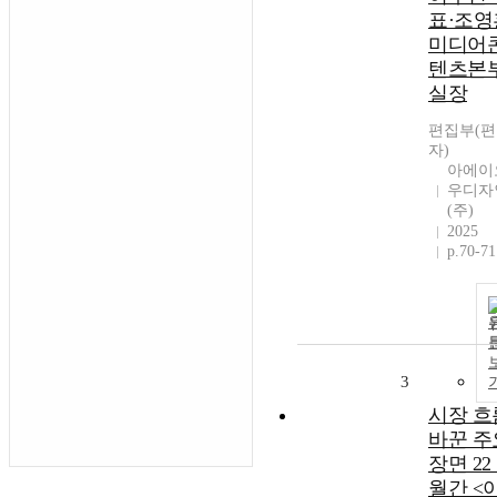
표·조영
미디어
텐츠본
실장
편집부(
자)
아에이
우디자
(주)
2025
p.70-71
3
시장 흐
바꾼 주
장면 22 
월간 <