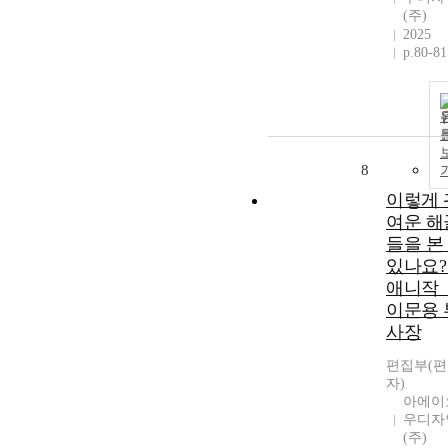
(주)
2025
p.80-81
8
이렇게 
여운 해
들을 본
있나요? 
애니작 
이문용 
사장
편집부(
자)
아에이
우디자
(주)