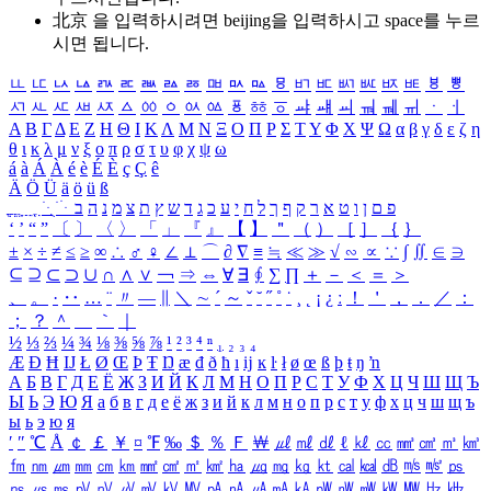
北京 을 입력하시려면
beijing
을 입력하시고 space를 누르
시면 됩니다.
ㅥ
ㅦ
ㅧ
ㅨ
ㅩ
ㅪ
ㅫ
ㅬ
ㅭ
ㅮ
ㅯ
ㅰ
ㅱ
ㅲ
ㅳ
ㅴ
ㅵ
ㅶ
ㅷ
ㅸ
ㅹ
ㅺ
ㅻ
ㅼ
ㅽ
ㅾ
ㅿ
ㆀ
ㆁ
ㆂ
ㆃ
ㆄ
ㆅ
ㆆ
ㆇ
ㆈ
ㆉ
ㆊ
ㆋ
ㆌ
ㆍ
ㆎ
Α
Β
Γ
Δ
Ε
Ζ
Η
Θ
Ι
Κ
Λ
Μ
Ν
Ξ
Ο
Π
Ρ
Σ
Τ
Υ
Φ
Χ
Ψ
Ω
α
β
γ
δ
ε
ζ
η
θ
ι
κ
λ
μ
ν
ξ
ο
π
ρ
σ
τ
υ
φ
χ
ψ
ω
á
à
Á
À
é
è
É
È
ç
Ç
ê
Ä
Ö
Ü
ä
ö
ü
ß
ְ
ֳ
ֲ
ֱ
ָ
ַ
ֵ
ֶ
ִ
ֹ
ּ
ֻ
ׂ
ׁ
ּ
ב
ה
נ
מ
צ
ת
ץ
ש
ד
ג
כ
ע
י
ח
ל
ך
ף
ק
ר
א
ט
ו
ן
ם
פ
‘
’
“
”
〔
〕
〈
〉
「
」
『
』
【
】
＂
（
）
［
］
｛
｝
±
×
÷
≠
≤
≥
∞
∴
♂
♀
∠
⊥
⌒
∂
∇
≡
≒
≪
≫
√
∽
∝
∵
∫
∬
∈
∋
⊆
⊇
⊂
⊃
∪
∩
∧
∨
￢
⇒
⇔
∀
∃
∮
∑
∏
＋
－
＜
＝
＞
、
。
·
‥
…
¨
〃
―
∥
＼
∼
´
～
ˇ
˘
˝
˚
˙
¸
˛
¡
¿
ː
！
＇
，
．
／
：
；
？
＾
＿
｀
｜
½
⅓
⅔
¼
¾
⅛
⅜
⅝
⅞
¹
²
³
⁴
ⁿ
₁
₂
₃
₄
Æ
Ð
Ħ
Ĳ
Ł
Ø
Œ
Þ
Ŧ
Ŋ
æ
đ
ð
ħ
ı
ĳ
ĸ
ŀ
ł
ø
œ
ß
þ
ŧ
ŋ
ŉ
А
Б
В
Г
Д
Е
Ё
Ж
З
И
Й
К
Л
М
Н
О
П
Р
С
Т
У
Ф
Х
Ц
Ч
Ш
Щ
Ъ
Ы
Ь
Э
Ю
Я
а
б
в
г
д
е
ё
ж
з
и
й
к
л
м
н
о
п
р
с
т
у
ф
х
ц
ч
ш
щ
ъ
ы
ь
э
ю
я
′
″
℃
Å
￠
￡
￥
¤
℉
‰
＄
％
Ｆ
￦
㎕
㎖
㎗
ℓ
㎘
㏄
㎣
㎤
㎥
㎦
㎙
㎚
㎛
㎜
㎝
㎞
㎟
㎠
㎡
㎢
㏊
㎍
㎎
㎏
㏏
㎈
㎉
㏈
㎧
㎨
㎰
㎱
㎲
㎳
㎴
㎵
㎶
㎷
㎸
㎹
㎀
㎁
㎂
㎃
㎄
㎺
㎻
㎽
㎾
㎿
㎐
㎑