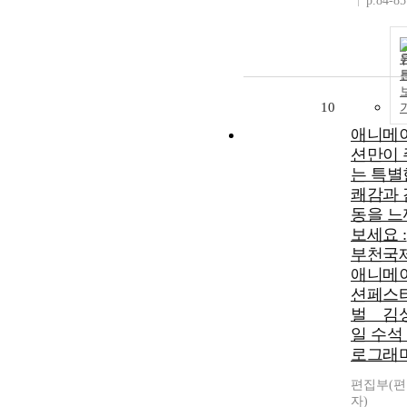
p.84-85
10
애니메
션만이 
는 특별
쾌감과 
동을 느
보세요 :
부천국
애니메
션페스
벌 _ 김
일 수석
로그래
편집부(
자)