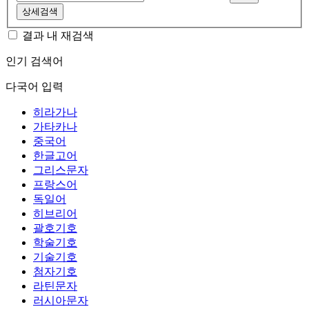
상세검색
결과 내 재검색
인기 검색어
다국어 입력
히라가나
가타카나
중국어
한글고어
그리스문자
프랑스어
독일어
히브리어
괄호기호
학술기호
기술기호
첨자기호
라틴문자
러시아문자