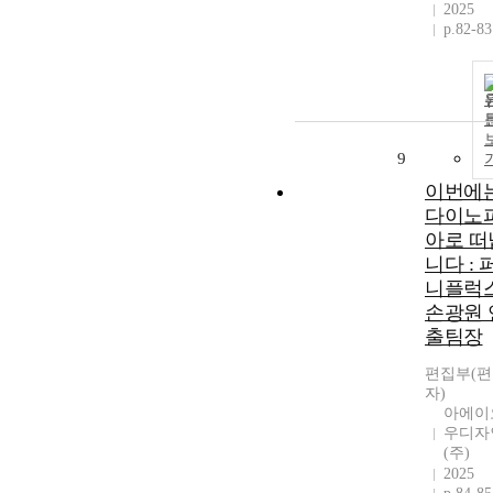
2025
p.82-83
9
이번에
다이노
아로 떠
니다 : 
니플럭스
손광원 
출팀장
편집부(
자)
아에이
우디자
(주)
2025