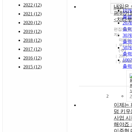
2022 (12)
내일은 
조회
10
퍼히어
2021 (12)
출력
<치타부
2020 (12)
20
출력
편집부(
2019 (12)
자)
30
2018 (12)
아에이
출력
우디자
50
2017 (12)
(주)
출력
2025
2016 (12)
10
p.66-69
출력
2015 (12)
2
이제는 
덤 키우
사업 시
해야죠 :
이주현 