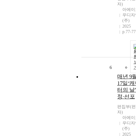
자)
아에이
우디자
(주)
2025
p.77-77
6
매년 9
17일‘
터의 날
정·선포
편집부(
자)
아에이
우디자
(주)
2025