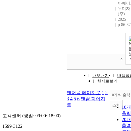
아에이
우디자
(주)
2025
p.86-87
내보내기
내책장
한자로보기
맨처음 페이지로
1
2
10개씩 출력
3
4
5
6
맨끝 페이지
로
조회
10
출력
고객센터 (평일: 09:00~18:00)
20
출력
1599-3122