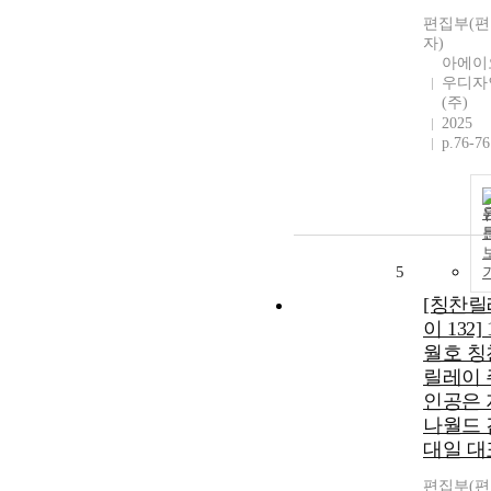
편집부(
자)
아에이
우디자
(주)
2025
p.76-76
5
[칭찬릴
이 132] 
월호 칭
릴레이 
인공은 
나월드 
대일 대
편집부(