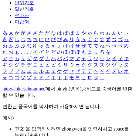
단위기호
일반기호
로마자
아랍어
あ
ぁ
か
が
さ
ざ
た
だ
な
は
ば
ぱ
ま
や
ゃ
ら
わ
ゎ
ん
い
ぃ
き
ぎ
し
じ
ち
ぢ
に
ひ
び
ぴ
み
り
う
ぅ
く
ぐ
す
ず
つ
づ
っ
ぬ
ふ
ぶ
ぷ
む
ゆ
ゅ
る
え
ぇ
け
げ
せ
ぜ
て
で
ね
へ
べ
ぺ
め
れ
お
ぉ
こ
ご
そ
ぞ
と
ど
の
ほ
ぼ
ぽ
も
よ
ょ
ろ
を
ア
ァ
カ
サ
ザ
タ
ダ
ナ
ハ
バ
パ
マ
ヤ
ャ
ラ
ワ
ヮ
ン
イ
ィ
キ
ギ
シ
ジ
チ
ヂ
ニ
ヒ
ビ
ピ
ミ
リ
ウ
ゥ
ク
グ
ス
ズ
ツ
ヅ
ッ
ヌ
フ
ブ
プ
ム
ユ
ュ
ル
エ
ェ
ケ
ゲ
セ
ゼ
テ
デ
ヘ
ベ
ペ
メ
レ
オ
ォ
コ
ゴ
ソ
ゾ
ト
ド
ノ
ホ
ボ
ポ
モ
ヨ
ョ
ロ
ヲ
―
http://chineseinput.net/
에서 pinyin(병음)방식으로 중국어를 변환
할 수 있습니다.
변환된 중국어를 복사하여 사용하시면 됩니다.
예시)
中文 을 입력하시려면
zhongwen
을 입력하시고 space를
누르시면됩니다.