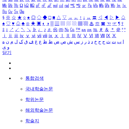
㎒
㎓
㎔
Ω
㏀
㏁
㎊
㎋
㎌
㏖
㏅
㎭
㎮
㎯
㏛
㎩
㎪
㎫
㎬
㏝
㏐
㏓
㏃
㏉
㏜
㏆
§
※
☆
★
○
●
◎
◇
◆
□
■
△
▽
→
←
↑
↓
↔
〓
◁
◀
▷
▶
♤
♠
♡
♥
♧
♣
⊙
◈
▣
◐
◑
▒
▤
▥
▨
▧
▦
▩
♨
☏
☎
☜
☞
¶
†
‡
↕
↗
↙
↖
↘
♭
♩
♪
♬
㉿
㈜
№
㏇
™
㏂
㏘
℡
＃
＆
＊
＠
ª
º
ⅰ
ⅱ
ⅲ
ⅳ
ⅴ
ⅵ
ⅶ
ⅷ
ⅸ
ⅹ
Ⅰ
Ⅱ
Ⅲ
Ⅳ
Ⅴ
Ⅵ
Ⅶ
Ⅷ
Ⅸ
Ⅹ
ا
ب
ت
ث
ج
ح
خ
د
ذ
ر
ز
س
ش
ص
ض
ط
ظ
ع
غ
ف
ق
ک
ل
م
ن
ه
و
ی
닫기
통합검색
국내학술논문
학위논문
해외학술논문
학술지