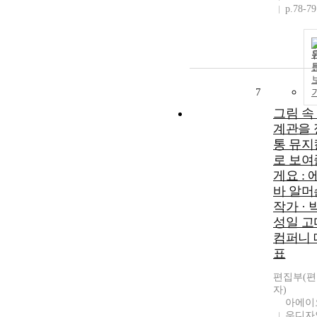
p.78-79
7
그림 속
계관을 
통 뮤지
로 보여
게요 : 
바 알머
작가 · 
성일 고
컴퍼니 
표
편집부(
자)
아에이
우디자