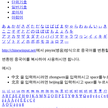
단위기호
일반기호
로마자
아랍어
あ
ぁ
か
が
さ
ざ
た
だ
な
は
ば
ぱ
ま
や
ゃ
ら
わ
ゎ
ん
い
ぃ
き
こ
ご
そ
ぞ
と
ど
の
ほ
ぼ
ぽ
も
よ
ょ
ろ
を
ア
ァ
カ
サ
ザ
タ
ダ
ナ
ハ
バ
パ
マ
ヤ
ャ
ラ
ワ
ヮ
ン
イ
ィ
キ
ギ
ソ
ゾ
ト
ド
ノ
ホ
ボ
ポ
モ
ヨ
ョ
ロ
ヲ
―
http://chineseinput.net/
에서 pinyin(병음)방식으로 중국어를 변환
변환된 중국어를 복사하여 사용하시면 됩니다.
예시)
中文 을 입력하시려면
zhongwen
을 입력하시고 space를
北京 을 입력하시려면
beijing
을 입력하시고 space를 누르
ㅥ
ㅦ
ㅧ
ㅨ
ㅩ
ㅪ
ㅫ
ㅬ
ㅭ
ㅮ
ㅯ
ㅰ
ㅱ
ㅲ
ㅳ
ㅴ
ㅵ
ㅶ
ㅷ
ㅸ
ㅹ
ㅺ
Α
Β
Γ
Δ
Ε
Ζ
Η
Θ
Ι
Κ
Λ
Μ
Ν
Ξ
Ο
Π
Ρ
Σ
Τ
Υ
Φ
Χ
Ψ
Ω
α
β
γ
δ
ε
ζ
η
á
à
Á
À
é
è
É
È
ç
Ç
ê
Ä
Ö
Ü
ä
ö
ü
ß