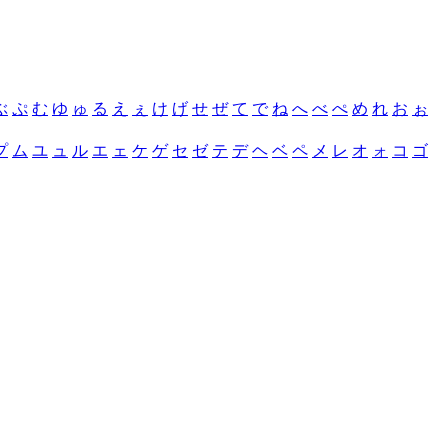
ぶ
ぷ
む
ゆ
ゅ
る
え
ぇ
け
げ
せ
ぜ
て
で
ね
へ
べ
ぺ
め
れ
お
ぉ
プ
ム
ユ
ュ
ル
エ
ェ
ケ
ゲ
セ
ゼ
テ
デ
ヘ
ベ
ペ
メ
レ
オ
ォ
コ
ゴ