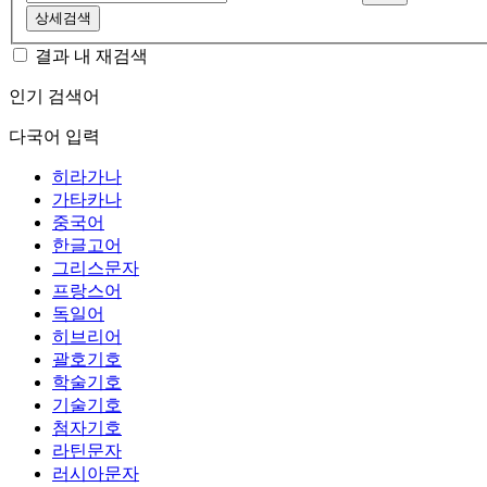
상세검색
결과 내 재검색
인기 검색어
다국어 입력
히라가나
가타카나
중국어
한글고어
그리스문자
프랑스어
독일어
히브리어
괄호기호
학술기호
기술기호
첨자기호
라틴문자
러시아문자