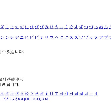
ぎ
し
じ
ち
ぢ
に
ひ
び
ぴ
み
り
う
ぅ
く
ぐ
す
ず
つ
づ
っ
ぬ
ふ
シ
ジ
チ
ヂ
ニ
ヒ
ビ
ピ
ミ
リ
ウ
ゥ
ク
グ
ス
ズ
ツ
ヅ
ッ
ヌ
フ
ブ
할 수 있습니다.
누르시면됩니다.
시면 됩니다.
ㅻ
ㅼ
ㅽ
ㅾ
ㅿ
ㆀ
ㆁ
ㆂ
ㆃ
ㆄ
ㆅ
ㆆ
ㆇ
ㆈ
ㆉ
ㆊ
ㆋ
ㆌ
ㆍ
ㆎ
θ
ι
κ
λ
μ
ν
ξ
ο
π
ρ
σ
τ
υ
φ
χ
ψ
ω