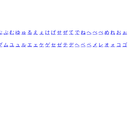
ぶ
ぷ
む
ゆ
ゅ
る
え
ぇ
け
げ
せ
ぜ
て
で
ね
へ
べ
ぺ
め
れ
お
ぉ
プ
ム
ユ
ュ
ル
エ
ェ
ケ
ゲ
セ
ゼ
テ
デ
ヘ
ベ
ペ
メ
レ
オ
ォ
コ
ゴ