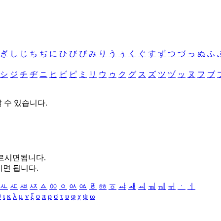
ぎ
し
じ
ち
ぢ
に
ひ
び
ぴ
み
り
う
ぅ
く
ぐ
す
ず
つ
づ
っ
ぬ
ふ
シ
ジ
チ
ヂ
ニ
ヒ
ビ
ピ
ミ
リ
ウ
ゥ
ク
グ
ス
ズ
ツ
ヅ
ッ
ヌ
フ
ブ
할 수 있습니다.
누르시면됩니다.
시면 됩니다.
ㅻ
ㅼ
ㅽ
ㅾ
ㅿ
ㆀ
ㆁ
ㆂ
ㆃ
ㆄ
ㆅ
ㆆ
ㆇ
ㆈ
ㆉ
ㆊ
ㆋ
ㆌ
ㆍ
ㆎ
θ
ι
κ
λ
μ
ν
ξ
ο
π
ρ
σ
τ
υ
φ
χ
ψ
ω