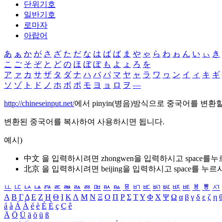
단위기호
일반기호
로마자
아랍어
あ
ぁ
か
が
さ
ざ
た
だ
な
は
ば
ぱ
ま
や
ゃ
ら
わ
ゎ
ん
い
ぃ
き
こ
ご
そ
ぞ
と
ど
の
ほ
ぼ
ぽ
も
よ
ょ
ろ
を
ア
ァ
カ
サ
ザ
タ
ダ
ナ
ハ
バ
パ
マ
ヤ
ャ
ラ
ワ
ヮ
ン
イ
ィ
キ
ギ
ソ
ゾ
ト
ド
ノ
ホ
ボ
ポ
モ
ヨ
ョ
ロ
ヲ
―
http://chineseinput.net/
에서 pinyin(병음)방식으로 중국어를 변환
변환된 중국어를 복사하여 사용하시면 됩니다.
예시)
中文 을 입력하시려면
zhongwen
을 입력하시고 space를
北京 을 입력하시려면
beijing
을 입력하시고 space를 누르
ㅥ
ㅦ
ㅧ
ㅨ
ㅩ
ㅪ
ㅫ
ㅬ
ㅭ
ㅮ
ㅯ
ㅰ
ㅱ
ㅲ
ㅳ
ㅴ
ㅵ
ㅶ
ㅷ
ㅸ
ㅹ
ㅺ
Α
Β
Γ
Δ
Ε
Ζ
Η
Θ
Ι
Κ
Λ
Μ
Ν
Ξ
Ο
Π
Ρ
Σ
Τ
Υ
Φ
Χ
Ψ
Ω
α
β
γ
δ
ε
ζ
η
á
à
Á
À
é
è
É
È
ç
Ç
ê
Ä
Ö
Ü
ä
ö
ü
ß