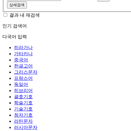
상세검색
결과 내 재검색
인기 검색어
다국어 입력
히라가나
가타카나
중국어
한글고어
그리스문자
프랑스어
독일어
히브리어
괄호기호
학술기호
기술기호
첨자기호
라틴문자
러시아문자