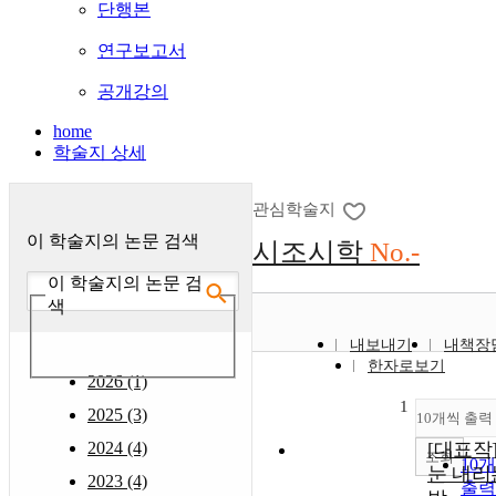
단행본
연구보고서
공개강의
home
학술지 상세
관심학술지
이 학술지의 논문 검색
시조시학
No.-
이 학술지의 논문 검
색
내보내기
내책장
한자로보기
2026 (1)
1
2025 (3)
10개씩 출력
2024 (4)
[대표작
조회
10
눈 내리
2023 (4)
출력