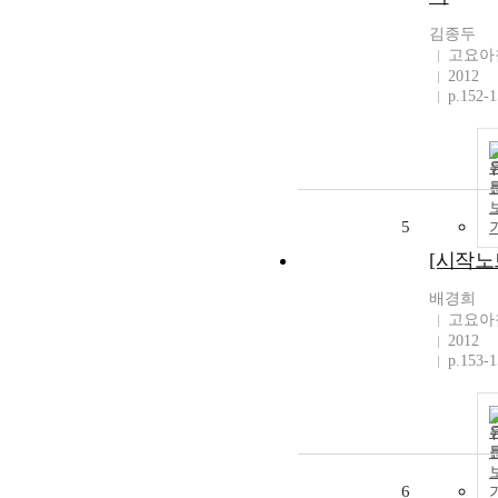
김종두
고요아
2012
p.152-
5
[시작노
배경희
고요아
2012
p.153-
6