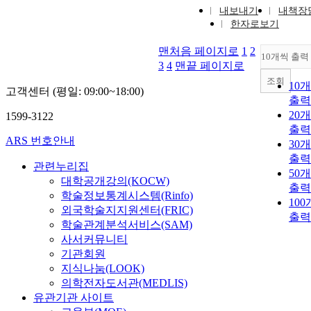
내보내기
내책장
한자로보기
맨처음 페이지로
1
2
10개씩 출력
3
4
맨끝 페이지로
조회
10
고객센터 (평일: 09:00~18:00)
출력
20
1599-3122
출력
ARS 번호안내
30
출력
관련누리집
50
대학공개강의(KOCW)
출력
학술정보통계시스템(Rinfo)
10
외국학술지지원센터(FRIC)
출력
학술관계분석서비스(SAM)
사서커뮤니티
기관회원
지식나눔(LOOK)
의학전자도서관(MEDLIS)
유관기관 사이트