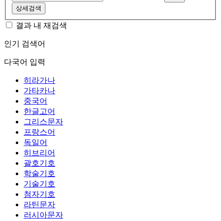
상세검색
결과 내 재검색
인기 검색어
다국어 입력
히라가나
가타카나
중국어
한글고어
그리스문자
프랑스어
독일어
히브리어
괄호기호
학술기호
기술기호
첨자기호
라틴문자
러시아문자