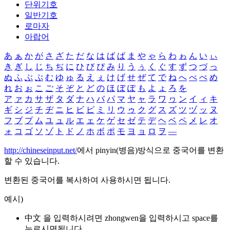
단위기호
일반기호
로마자
아랍어
あ
ぁ
か
が
さ
ざ
た
だ
な
は
ば
ぱ
ま
や
ゃ
ら
わ
ゎ
ん
い
ぃ
き
ぎ
し
じ
ち
ぢ
に
ひ
び
ぴ
み
り
う
ぅ
く
ぐ
す
ず
つ
づ
っ
ぬ
ふ
ぶ
ぷ
む
ゆ
ゅ
る
え
ぇ
け
げ
せ
ぜ
て
で
ね
へ
べ
ぺ
め
れ
お
ぉ
こ
ご
そ
ぞ
と
ど
の
ほ
ぼ
ぽ
も
よ
ょ
ろ
を
ア
ァ
カ
サ
ザ
タ
ダ
ナ
ハ
バ
パ
マ
ヤ
ャ
ラ
ワ
ヮ
ン
イ
ィ
キ
ギ
シ
ジ
チ
ヂ
ニ
ヒ
ビ
ピ
ミ
リ
ウ
ゥ
ク
グ
ス
ズ
ツ
ヅ
ッ
ヌ
フ
ブ
プ
ム
ユ
ュ
ル
エ
ェ
ケ
ゲ
セ
ゼ
テ
デ
ヘ
ベ
ペ
メ
レ
オ
ォ
コ
ゴ
ソ
ゾ
ト
ド
ノ
ホ
ボ
ポ
モ
ヨ
ョ
ロ
ヲ
―
http://chineseinput.net/
에서 pinyin(병음)방식으로 중국어를 변환
할 수 있습니다.
변환된 중국어를 복사하여 사용하시면 됩니다.
예시)
中文 을 입력하시려면
zhongwen
을 입력하시고 space를
누르시면됩니다.