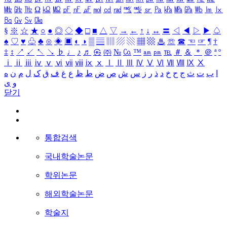
㎒
㎓
㎔
Ω
㏀
㏁
㎊
㎋
㎌
㏖
㏅
㎭
㎮
㎯
㏛
㎩
㎪
㎫
㎬
㏝
㏐
㏓
㏃
㏉
㏜
㏆
§
※
☆
★
○
●
◎
◇
◆
□
■
△
▽
→
←
↑
↓
↔
〓
◁
◀
▷
▶
♤
♠
♡
♥
♧
♣
⊙
◈
▣
◐
◑
▒
▤
▥
▨
▧
▦
▩
♨
☏
☎
☜
☞
¶
†
‡
↕
↗
↙
↖
↘
♭
♩
♪
♬
㉿
㈜
№
㏇
™
㏂
㏘
℡
＃
＆
＊
＠
ª
º
ⅰ
ⅱ
ⅲ
ⅳ
ⅴ
ⅵ
ⅶ
ⅷ
ⅸ
ⅹ
Ⅰ
Ⅱ
Ⅲ
Ⅳ
Ⅴ
Ⅵ
Ⅶ
Ⅷ
Ⅸ
Ⅹ
ا
ب
ت
ث
ج
ح
خ
د
ذ
ر
ز
س
ش
ص
ض
ط
ظ
ع
غ
ف
ق
ک
ل
م
ن
ه
و
ی
닫기
통합검색
국내학술논문
학위논문
해외학술논문
학술지