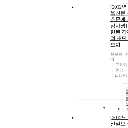
[2012년
울신문 
춘문예 :
심사평]
련된 감
적 재단
보여
한분순, 
배
고요아
2012
p.154-
7
[2012년
선일보 