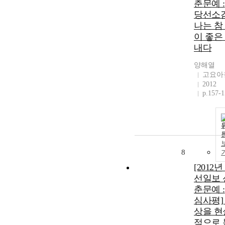
춘문예 :
당선소감
나는 참
이 좋은
내다
양해열
고요아
2012
p.157-
8
[2012년
선일보 
춘문예 :
심사평]
상을 현
적으로 