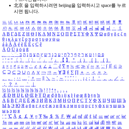
北京 을 입력하시려면
beijing
을 입력하시고 space를 누르
시면 됩니다.
ㅥ
ㅦ
ㅧ
ㅨ
ㅩ
ㅪ
ㅫ
ㅬ
ㅭ
ㅮ
ㅯ
ㅰ
ㅱ
ㅲ
ㅳ
ㅴ
ㅵ
ㅶ
ㅷ
ㅸ
ㅹ
ㅺ
ㅻ
ㅼ
ㅽ
ㅾ
ㅿ
ㆀ
ㆁ
ㆂ
ㆃ
ㆄ
ㆅ
ㆆ
ㆇ
ㆈ
ㆉ
ㆊ
ㆋ
ㆌ
ㆍ
ㆎ
Α
Β
Γ
Δ
Ε
Ζ
Η
Θ
Ι
Κ
Λ
Μ
Ν
Ξ
Ο
Π
Ρ
Σ
Τ
Υ
Φ
Χ
Ψ
Ω
α
β
γ
δ
ε
ζ
η
θ
ι
κ
λ
μ
ν
ξ
ο
π
ρ
σ
τ
υ
φ
χ
ψ
ω
á
à
Á
À
é
è
É
È
ç
Ç
ê
Ä
Ö
Ü
ä
ö
ü
ß
ְ
ֳ
ֲ
ֱ
ָ
ַ
ֵ
ֶ
ִ
ֹ
ּ
ֻ
ׂ
ׁ
ּ
ב
ה
נ
מ
צ
ת
ץ
ש
ד
ג
כ
ע
י
ח
ל
ך
ף
ק
ר
א
ט
ו
ן
ם
פ
‘
’
“
”
〔
〕
〈
〉
「
」
『
』
【
】
＂
（
）
［
］
｛
｝
±
×
÷
≠
≤
≥
∞
∴
♂
♀
∠
⊥
⌒
∂
∇
≡
≒
≪
≫
√
∽
∝
∵
∫
∬
∈
∋
⊆
⊇
⊂
⊃
∪
∩
∧
∨
￢
⇒
⇔
∀
∃
∮
∑
∏
＋
－
＜
＝
＞
、
。
·
‥
…
¨
〃
―
∥
＼
∼
´
～
ˇ
˘
˝
˚
˙
¸
˛
¡
¿
ː
！
＇
，
．
／
：
；
？
＾
＿
｀
｜
½
⅓
⅔
¼
¾
⅛
⅜
⅝
⅞
¹
²
³
⁴
ⁿ
₁
₂
₃
₄
Æ
Ð
Ħ
Ĳ
Ł
Ø
Œ
Þ
Ŧ
Ŋ
æ
đ
ð
ħ
ı
ĳ
ĸ
ŀ
ł
ø
œ
ß
þ
ŧ
ŋ
ŉ
А
Б
В
Г
Д
Е
Ё
Ж
З
И
Й
К
Л
М
Н
О
П
Р
С
Т
У
Ф
Х
Ц
Ч
Ш
Щ
Ъ
Ы
Ь
Э
Ю
Я
а
б
в
г
д
е
ё
ж
з
и
й
к
л
м
н
о
п
р
с
т
у
ф
х
ц
ч
ш
щ
ъ
ы
ь
э
ю
я
′
″
℃
Å
￠
￡
￥
¤
℉
‰
＄
％
Ｆ
￦
㎕
㎖
㎗
ℓ
㎘
㏄
㎣
㎤
㎥
㎦
㎙
㎚
㎛
㎜
㎝
㎞
㎟
㎠
㎡
㎢
㏊
㎍
㎎
㎏
㏏
㎈
㎉
㏈
㎧
㎨
㎰
㎱
㎲
㎳
㎴
㎵
㎶
㎷
㎸
㎹
㎀
㎁
㎂
㎃
㎄
㎺
㎻
㎽
㎾
㎿
㎐
㎑