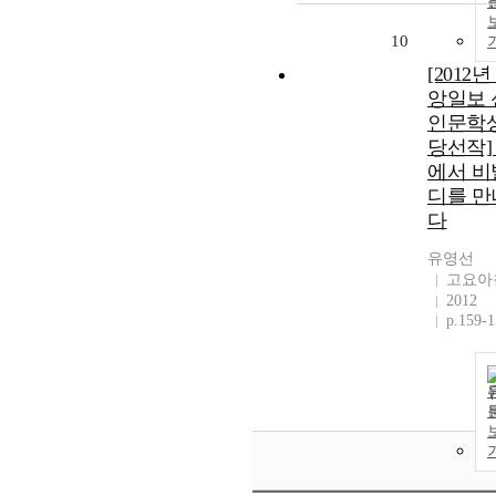
10
[2012년
앙일보 
인문학상
당선작]
에서 비
디를 만
다
유영선
고요아
2012
p.159-