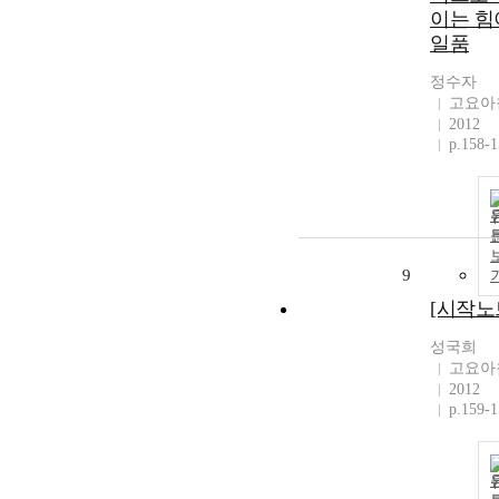
이는 힘
일품
정수자
고요아
2012
p.158-
9
[시작노
성국희
고요아
2012
p.159-