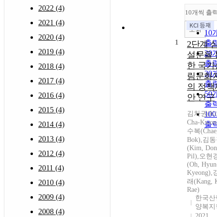
2022 (4)
10개씩 출
2021 (4)
조회
10
2020 (4)
1
출
2단계 
2019 (4)
20
설문을 
출
한 국가
2018 (4)
30
림문화
2017 (4)
출
의 정책
50
2016 (4)
안 연구
출
2015 (4)
김차권(Ki
10
Cha-Kwon
2014 (4)
출
수복(Chae,
2013 (4)
Bok),김
(Kim, Don
2012 (4)
Pil),오현
(Oh, Hyun
2011 (4)
Kyeong)
래(Kang, 
2010 (4)
Rae)
2009 (4)
한국산
양복지
2008 (4)
2021