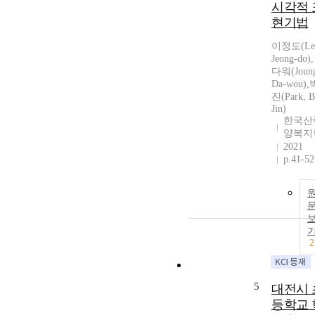
시각적 
현기법
이정도(Le
Jeong-do)
다워(Joun
Da-wou)
진(Park, 
Jin)
한국산
양복지
2021
p.41-52
2
5
대전시 
등학교 