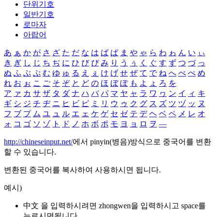
단위기호
일반기호
로마자
아랍어
あ
ぁ
か
が
さ
ざ
た
だ
な
は
ば
ぱ
ま
や
ゃ
ら
わ
ゎ
ん
い
ぃ
き
ぎ
し
じ
ち
ぢ
に
ひ
び
ぴ
み
り
う
ぅ
く
ぐ
す
ず
つ
づ
っ
ぬ
ふ
ぶ
ぷ
む
ゆ
ゅ
る
え
ぇ
け
げ
せ
ぜ
て
で
ね
へ
べ
ぺ
め
れ
お
ぉ
こ
ご
そ
ぞ
と
ど
の
ほ
ぼ
ぽ
も
よ
ょ
ろ
を
ア
ァ
カ
サ
ザ
タ
ダ
ナ
ハ
バ
パ
マ
ヤ
ャ
ラ
ワ
ヮ
ン
イ
ィ
キ
ギ
シ
ジ
チ
ヂ
ニ
ヒ
ビ
ピ
ミ
リ
ウ
ゥ
ク
グ
ス
ズ
ツ
ヅ
ッ
ヌ
フ
ブ
プ
ム
ユ
ュ
ル
エ
ェ
ケ
ゲ
セ
ゼ
テ
デ
ヘ
ベ
ペ
メ
レ
オ
ォ
コ
ゴ
ソ
ゾ
ト
ド
ノ
ホ
ボ
ポ
モ
ヨ
ョ
ロ
ヲ
―
http://chineseinput.net/
에서 pinyin(병음)방식으로 중국어를 변환
할 수 있습니다.
변환된 중국어를 복사하여 사용하시면 됩니다.
예시)
中文 을 입력하시려면
zhongwen
을 입력하시고 space를
누르시면됩니다.