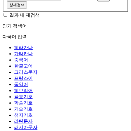
상세검색
결과 내 재검색
인기 검색어
다국어 입력
히라가나
가타카나
중국어
한글고어
그리스문자
프랑스어
독일어
히브리어
괄호기호
학술기호
기술기호
첨자기호
라틴문자
러시아문자