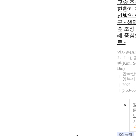
교숲 조
현황과 
선방안 
구 - 생
숲 조성
례 중심
로 -
안재준(Ah
Jae-Jun),
빈(Kim, S
Bin)
한국산
양복지
2021
p.53-65
2