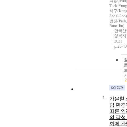
택용(Jeong
Taek-Yon
석구(Kang
Seog-Goo
범진(Park
Bum-Jin)
한국산
양복지
2021
p.25-40
2
4
가을철 
림 환경
따른 인
의 감성
화에 관