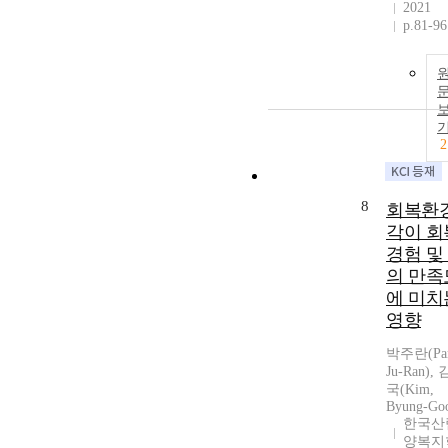
2021
p.81-96
2
8
회복환
각이 회
경험 및
의 만족
에 미치
영향
박주란(Par
Ju-Ran),
국(Kim,
Byung-Go
한국산
양복지