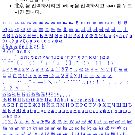
北京 을 입력하시려면
beijing
을 입력하시고 space를 누르
시면 됩니다.
ㅥ
ㅦ
ㅧ
ㅨ
ㅩ
ㅪ
ㅫ
ㅬ
ㅭ
ㅮ
ㅯ
ㅰ
ㅱ
ㅲ
ㅳ
ㅴ
ㅵ
ㅶ
ㅷ
ㅸ
ㅹ
ㅺ
ㅻ
ㅼ
ㅽ
ㅾ
ㅿ
ㆀ
ㆁ
ㆂ
ㆃ
ㆄ
ㆅ
ㆆ
ㆇ
ㆈ
ㆉ
ㆊ
ㆋ
ㆌ
ㆍ
ㆎ
Α
Β
Γ
Δ
Ε
Ζ
Η
Θ
Ι
Κ
Λ
Μ
Ν
Ξ
Ο
Π
Ρ
Σ
Τ
Υ
Φ
Χ
Ψ
Ω
α
β
γ
δ
ε
ζ
η
θ
ι
κ
λ
μ
ν
ξ
ο
π
ρ
σ
τ
υ
φ
χ
ψ
ω
á
à
Á
À
é
è
É
È
ç
Ç
ê
Ä
Ö
Ü
ä
ö
ü
ß
ְ
ֳ
ֲ
ֱ
ָ
ַ
ֵ
ֶ
ִ
ֹ
ּ
ֻ
ׂ
ׁ
ּ
ב
ה
נ
מ
צ
ת
ץ
ש
ד
ג
כ
ע
י
ח
ל
ך
ף
ק
ר
א
ט
ו
ן
ם
פ
‘
’
“
”
〔
〕
〈
〉
「
」
『
』
【
】
＂
（
）
［
］
｛
｝
±
×
÷
≠
≤
≥
∞
∴
♂
♀
∠
⊥
⌒
∂
∇
≡
≒
≪
≫
√
∽
∝
∵
∫
∬
∈
∋
⊆
⊇
⊂
⊃
∪
∩
∧
∨
￢
⇒
⇔
∀
∃
∮
∑
∏
＋
－
＜
＝
＞
、
。
·
‥
…
¨
〃
―
∥
＼
∼
´
～
ˇ
˘
˝
˚
˙
¸
˛
¡
¿
ː
！
＇
，
．
／
：
；
？
＾
＿
｀
｜
½
⅓
⅔
¼
¾
⅛
⅜
⅝
⅞
¹
²
³
⁴
ⁿ
₁
₂
₃
₄
Æ
Ð
Ħ
Ĳ
Ł
Ø
Œ
Þ
Ŧ
Ŋ
æ
đ
ð
ħ
ı
ĳ
ĸ
ŀ
ł
ø
œ
ß
þ
ŧ
ŋ
ŉ
А
Б
В
Г
Д
Е
Ё
Ж
З
И
Й
К
Л
М
Н
О
П
Р
С
Т
У
Ф
Х
Ц
Ч
Ш
Щ
Ъ
Ы
Ь
Э
Ю
Я
а
б
в
г
д
е
ё
ж
з
и
й
к
л
м
н
о
п
р
с
т
у
ф
х
ц
ч
ш
щ
ъ
ы
ь
э
ю
я
′
″
℃
Å
￠
￡
￥
¤
℉
‰
＄
％
Ｆ
￦
㎕
㎖
㎗
ℓ
㎘
㏄
㎣
㎤
㎥
㎦
㎙
㎚
㎛
㎜
㎝
㎞
㎟
㎠
㎡
㎢
㏊
㎍
㎎
㎏
㏏
㎈
㎉
㏈
㎧
㎨
㎰
㎱
㎲
㎳
㎴
㎵
㎶
㎷
㎸
㎹
㎀
㎁
㎂
㎃
㎄
㎺
㎻
㎽
㎾
㎿
㎐
㎑