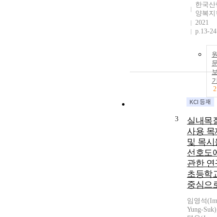
한국산
양복지
2021
p.13-24
2
3
실내목
사용 목
및 목시
선호도
관한 연구
초등학
중심으로
임영석(Im
Yung-Suk