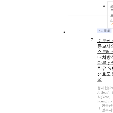
2
7
수도권 
등교사
스트레
대처방
따른 산
치유 요
선호도 
석
정지헌(Jeo
Ji Heon)
식(Yeon,
Poung Sik
한국산
양복지