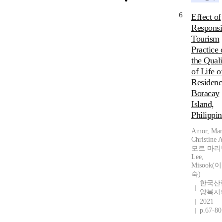
6
Effect of
Responsi
Tourism
Practice 
the Quali
of Life o
Residenc
Boracay
Island,
Philippin
Amor, Mar
Christine
모르 마리
Lee,
Misook(
숙)
한국산
양복지
2021
p.67-80