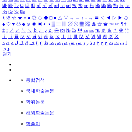
㎒
㎓
㎔
Ω
㏀
㏁
㎊
㎋
㎌
㏖
㏅
㎭
㎮
㎯
㏛
㎩
㎪
㎫
㎬
㏝
㏐
㏓
㏃
㏉
㏜
㏆
§
※
☆
★
○
●
◎
◇
◆
□
■
△
▽
→
←
↑
↓
↔
〓
◁
◀
▷
▶
♤
♠
♡
♥
♧
♣
⊙
◈
▣
◐
◑
▒
▤
▥
▨
▧
▦
▩
♨
☏
☎
☜
☞
¶
†
‡
↕
↗
↙
↖
↘
♭
♩
♪
♬
㉿
㈜
№
㏇
™
㏂
㏘
℡
＃
＆
＊
＠
ª
º
ⅰ
ⅱ
ⅲ
ⅳ
ⅴ
ⅵ
ⅶ
ⅷ
ⅸ
ⅹ
Ⅰ
Ⅱ
Ⅲ
Ⅳ
Ⅴ
Ⅵ
Ⅶ
Ⅷ
Ⅸ
Ⅹ
ا
ب
ت
ث
ج
ح
خ
د
ذ
ر
ز
س
ش
ص
ض
ط
ظ
ع
غ
ف
ق
ک
ل
م
ن
ه
و
ی
닫기
통합검색
국내학술논문
학위논문
해외학술논문
학술지