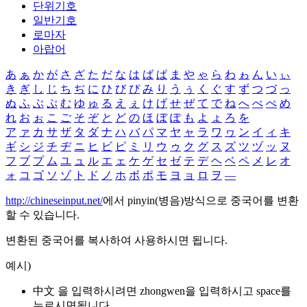
단위기호
일반기호
로마자
아랍어
あ
ぁ
か
が
さ
ざ
た
だ
な
は
ば
ぱ
ま
や
ゃ
ら
わ
ゎ
ん
い
ぃ
き
ぎ
し
じ
ち
ぢ
に
ひ
び
ぴ
み
り
う
ぅ
く
ぐ
す
ず
つ
づ
っ
ぬ
ふ
ぶ
ぷ
む
ゆ
ゅ
る
え
ぇ
け
げ
せ
ぜ
て
で
ね
へ
べ
ぺ
め
れ
お
ぉ
こ
ご
そ
ぞ
と
ど
の
ほ
ぼ
ぽ
も
よ
ょ
ろ
を
ア
ァ
カ
サ
ザ
タ
ダ
ナ
ハ
バ
パ
マ
ヤ
ャ
ラ
ワ
ヮ
ン
イ
ィ
キ
ギ
シ
ジ
チ
ヂ
ニ
ヒ
ビ
ピ
ミ
リ
ウ
ゥ
ク
グ
ス
ズ
ツ
ヅ
ッ
ヌ
フ
ブ
プ
ム
ユ
ュ
ル
エ
ェ
ケ
ゲ
セ
ゼ
テ
デ
ヘ
ベ
ペ
メ
レ
オ
ォ
コ
ゴ
ソ
ゾ
ト
ド
ノ
ホ
ボ
ポ
モ
ヨ
ョ
ロ
ヲ
―
http://chineseinput.net/
에서 pinyin(병음)방식으로 중국어를 변환
할 수 있습니다.
변환된 중국어를 복사하여 사용하시면 됩니다.
예시)
中文 을 입력하시려면
zhongwen
을 입력하시고 space를
누르시면됩니다.