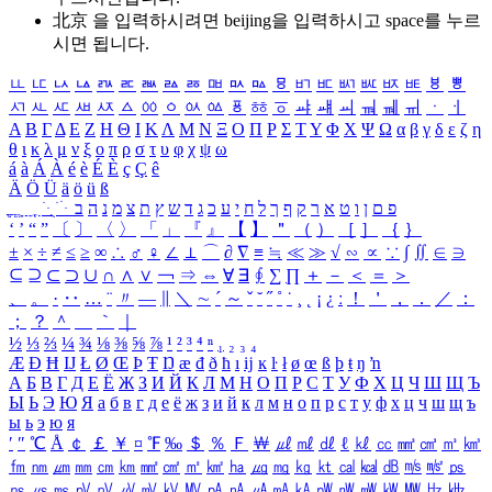
北京 을 입력하시려면
beijing
을 입력하시고 space를 누르
시면 됩니다.
ㅥ
ㅦ
ㅧ
ㅨ
ㅩ
ㅪ
ㅫ
ㅬ
ㅭ
ㅮ
ㅯ
ㅰ
ㅱ
ㅲ
ㅳ
ㅴ
ㅵ
ㅶ
ㅷ
ㅸ
ㅹ
ㅺ
ㅻ
ㅼ
ㅽ
ㅾ
ㅿ
ㆀ
ㆁ
ㆂ
ㆃ
ㆄ
ㆅ
ㆆ
ㆇ
ㆈ
ㆉ
ㆊ
ㆋ
ㆌ
ㆍ
ㆎ
Α
Β
Γ
Δ
Ε
Ζ
Η
Θ
Ι
Κ
Λ
Μ
Ν
Ξ
Ο
Π
Ρ
Σ
Τ
Υ
Φ
Χ
Ψ
Ω
α
β
γ
δ
ε
ζ
η
θ
ι
κ
λ
μ
ν
ξ
ο
π
ρ
σ
τ
υ
φ
χ
ψ
ω
á
à
Á
À
é
è
É
È
ç
Ç
ê
Ä
Ö
Ü
ä
ö
ü
ß
ְ
ֳ
ֲ
ֱ
ָ
ַ
ֵ
ֶ
ִ
ֹ
ּ
ֻ
ׂ
ׁ
ּ
ב
ה
נ
מ
צ
ת
ץ
ש
ד
ג
כ
ע
י
ח
ל
ך
ף
ק
ר
א
ט
ו
ן
ם
פ
‘
’
“
”
〔
〕
〈
〉
「
」
『
』
【
】
＂
（
）
［
］
｛
｝
±
×
÷
≠
≤
≥
∞
∴
♂
♀
∠
⊥
⌒
∂
∇
≡
≒
≪
≫
√
∽
∝
∵
∫
∬
∈
∋
⊆
⊇
⊂
⊃
∪
∩
∧
∨
￢
⇒
⇔
∀
∃
∮
∑
∏
＋
－
＜
＝
＞
、
。
·
‥
…
¨
〃
―
∥
＼
∼
´
～
ˇ
˘
˝
˚
˙
¸
˛
¡
¿
ː
！
＇
，
．
／
：
；
？
＾
＿
｀
｜
½
⅓
⅔
¼
¾
⅛
⅜
⅝
⅞
¹
²
³
⁴
ⁿ
₁
₂
₃
₄
Æ
Ð
Ħ
Ĳ
Ł
Ø
Œ
Þ
Ŧ
Ŋ
æ
đ
ð
ħ
ı
ĳ
ĸ
ŀ
ł
ø
œ
ß
þ
ŧ
ŋ
ŉ
А
Б
В
Г
Д
Е
Ё
Ж
З
И
Й
К
Л
М
Н
О
П
Р
С
Т
У
Ф
Х
Ц
Ч
Ш
Щ
Ъ
Ы
Ь
Э
Ю
Я
а
б
в
г
д
е
ё
ж
з
и
й
к
л
м
н
о
п
р
с
т
у
ф
х
ц
ч
ш
щ
ъ
ы
ь
э
ю
я
′
″
℃
Å
￠
￡
￥
¤
℉
‰
＄
％
Ｆ
￦
㎕
㎖
㎗
ℓ
㎘
㏄
㎣
㎤
㎥
㎦
㎙
㎚
㎛
㎜
㎝
㎞
㎟
㎠
㎡
㎢
㏊
㎍
㎎
㎏
㏏
㎈
㎉
㏈
㎧
㎨
㎰
㎱
㎲
㎳
㎴
㎵
㎶
㎷
㎸
㎹
㎀
㎁
㎂
㎃
㎄
㎺
㎻
㎽
㎾
㎿
㎐
㎑