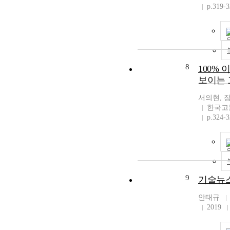
p.319-
8
100%
보이는 
서의현, 
한국고
p.324-
9
기술뉴
안태규
2019