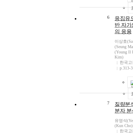
6
응집유도
반 자가
의 응용
이상호(San
(Seung 
(Young Il
Kim)
한국고
p.313-
7
질량분석
분자 
유영석(Yeo
(Kun Cho)
한국고