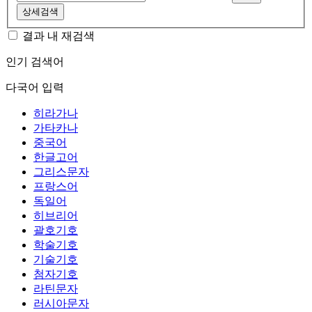
상세검색
결과 내 재검색
인기 검색어
다국어 입력
히라가나
가타카나
중국어
한글고어
그리스문자
프랑스어
독일어
히브리어
괄호기호
학술기호
기술기호
첨자기호
라틴문자
러시아문자