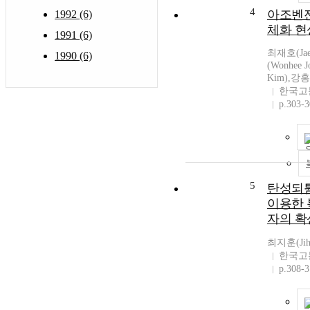
4
아조벤
1992 (6)
체화 현
1991 (6)
최재호(Jae
1990 (6)
(Wonhee 
Kim),강홍석
한국고
p.303-
5
탄성되튐
이용한 
자의 확
최지훈(Jiho
한국고
p.308-