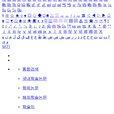
㎒
㎓
㎔
Ω
㏀
㏁
㎊
㎋
㎌
㏖
㏅
㎭
㎮
㎯
㏛
㎩
㎪
㎫
㎬
㏝
㏐
㏓
㏃
㏉
㏜
㏆
§
※
☆
★
○
●
◎
◇
◆
□
■
△
▽
→
←
↑
↓
↔
〓
◁
◀
▷
▶
♤
♠
♡
♥
♧
♣
⊙
◈
▣
◐
◑
▒
▤
▥
▨
▧
▦
▩
♨
☏
☎
☜
☞
¶
†
‡
↕
↗
↙
↖
↘
♭
♩
♪
♬
㉿
㈜
№
㏇
™
㏂
㏘
℡
＃
＆
＊
＠
ª
º
ⅰ
ⅱ
ⅲ
ⅳ
ⅴ
ⅵ
ⅶ
ⅷ
ⅸ
ⅹ
Ⅰ
Ⅱ
Ⅲ
Ⅳ
Ⅴ
Ⅵ
Ⅶ
Ⅷ
Ⅸ
Ⅹ
ا
ب
ت
ث
ج
ح
خ
د
ذ
ر
ز
س
ش
ص
ض
ط
ظ
ع
غ
ف
ق
ک
ل
م
ن
ه
و
ی
닫기
통합검색
국내학술논문
학위논문
해외학술논문
학술지