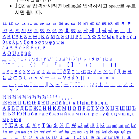
北京 을 입력하시려면
beijing
을 입력하시고 space를 누르
시면 됩니다.
ㅥ
ㅦ
ㅧ
ㅨ
ㅩ
ㅪ
ㅫ
ㅬ
ㅭ
ㅮ
ㅯ
ㅰ
ㅱ
ㅲ
ㅳ
ㅴ
ㅵ
ㅶ
ㅷ
ㅸ
ㅹ
ㅺ
ㅻ
ㅼ
ㅽ
ㅾ
ㅿ
ㆀ
ㆁ
ㆂ
ㆃ
ㆄ
ㆅ
ㆆ
ㆇ
ㆈ
ㆉ
ㆊ
ㆋ
ㆌ
ㆍ
ㆎ
Α
Β
Γ
Δ
Ε
Ζ
Η
Θ
Ι
Κ
Λ
Μ
Ν
Ξ
Ο
Π
Ρ
Σ
Τ
Υ
Φ
Χ
Ψ
Ω
α
β
γ
δ
ε
ζ
η
θ
ι
κ
λ
μ
ν
ξ
ο
π
ρ
σ
τ
υ
φ
χ
ψ
ω
á
à
Á
À
é
è
É
È
ç
Ç
ê
Ä
Ö
Ü
ä
ö
ü
ß
ְ
ֳ
ֲ
ֱ
ָ
ַ
ֵ
ֶ
ִ
ֹ
ּ
ֻ
ׂ
ׁ
ּ
ב
ה
נ
מ
צ
ת
ץ
ש
ד
ג
כ
ע
י
ח
ל
ך
ף
ק
ר
א
ט
ו
ן
ם
פ
‘
’
“
”
〔
〕
〈
〉
「
」
『
』
【
】
＂
（
）
［
］
｛
｝
±
×
÷
≠
≤
≥
∞
∴
♂
♀
∠
⊥
⌒
∂
∇
≡
≒
≪
≫
√
∽
∝
∵
∫
∬
∈
∋
⊆
⊇
⊂
⊃
∪
∩
∧
∨
￢
⇒
⇔
∀
∃
∮
∑
∏
＋
－
＜
＝
＞
、
。
·
‥
…
¨
〃
―
∥
＼
∼
´
～
ˇ
˘
˝
˚
˙
¸
˛
¡
¿
ː
！
＇
，
．
／
：
；
？
＾
＿
｀
｜
½
⅓
⅔
¼
¾
⅛
⅜
⅝
⅞
¹
²
³
⁴
ⁿ
₁
₂
₃
₄
Æ
Ð
Ħ
Ĳ
Ł
Ø
Œ
Þ
Ŧ
Ŋ
æ
đ
ð
ħ
ı
ĳ
ĸ
ŀ
ł
ø
œ
ß
þ
ŧ
ŋ
ŉ
А
Б
В
Г
Д
Е
Ё
Ж
З
И
Й
К
Л
М
Н
О
П
Р
С
Т
У
Ф
Х
Ц
Ч
Ш
Щ
Ъ
Ы
Ь
Э
Ю
Я
а
б
в
г
д
е
ё
ж
з
и
й
к
л
м
н
о
п
р
с
т
у
ф
х
ц
ч
ш
щ
ъ
ы
ь
э
ю
я
′
″
℃
Å
￠
￡
￥
¤
℉
‰
＄
％
Ｆ
￦
㎕
㎖
㎗
ℓ
㎘
㏄
㎣
㎤
㎥
㎦
㎙
㎚
㎛
㎜
㎝
㎞
㎟
㎠
㎡
㎢
㏊
㎍
㎎
㎏
㏏
㎈
㎉
㏈
㎧
㎨
㎰
㎱
㎲
㎳
㎴
㎵
㎶
㎷
㎸
㎹
㎀
㎁
㎂
㎃
㎄
㎺
㎻
㎽
㎾
㎿
㎐
㎑