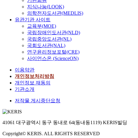
기관회원
지식나눔(LOOK)
의학전자도서관(MEDLIS)
유관기관 사이트
교육부(MOE)
국립장애인도서관(NLD)
국립중앙도서관(NL)
국회도서관(NAL)
연구윤리정보포털(CRE)
사이언스온 (ScienceON)
이용약관
개인정보처리방침
개인정보 재동의
기관소개
저작물 게시중단요청
41061 대구광역시 동구 동내로 64(동내동1119) KERIS빌딩
Copyright© KERIS. ALL RIGHTS RESERVED