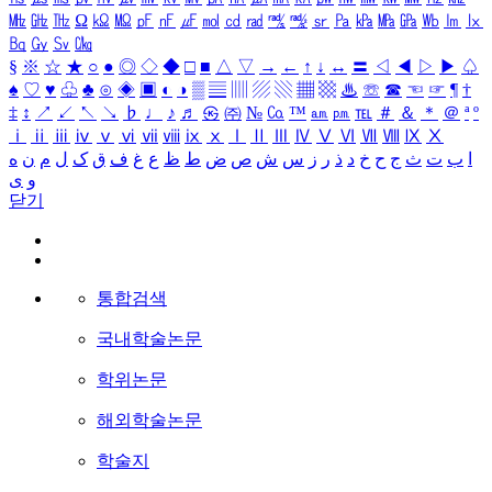
㎒
㎓
㎔
Ω
㏀
㏁
㎊
㎋
㎌
㏖
㏅
㎭
㎮
㎯
㏛
㎩
㎪
㎫
㎬
㏝
㏐
㏓
㏃
㏉
㏜
㏆
§
※
☆
★
○
●
◎
◇
◆
□
■
△
▽
→
←
↑
↓
↔
〓
◁
◀
▷
▶
♤
♠
♡
♥
♧
♣
⊙
◈
▣
◐
◑
▒
▤
▥
▨
▧
▦
▩
♨
☏
☎
☜
☞
¶
†
‡
↕
↗
↙
↖
↘
♭
♩
♪
♬
㉿
㈜
№
㏇
™
㏂
㏘
℡
＃
＆
＊
＠
ª
º
ⅰ
ⅱ
ⅲ
ⅳ
ⅴ
ⅵ
ⅶ
ⅷ
ⅸ
ⅹ
Ⅰ
Ⅱ
Ⅲ
Ⅳ
Ⅴ
Ⅵ
Ⅶ
Ⅷ
Ⅸ
Ⅹ
ا
ب
ت
ث
ج
ح
خ
د
ذ
ر
ز
س
ش
ص
ض
ط
ظ
ع
غ
ف
ق
ک
ل
م
ن
ه
و
ی
닫기
통합검색
국내학술논문
학위논문
해외학술논문
학술지