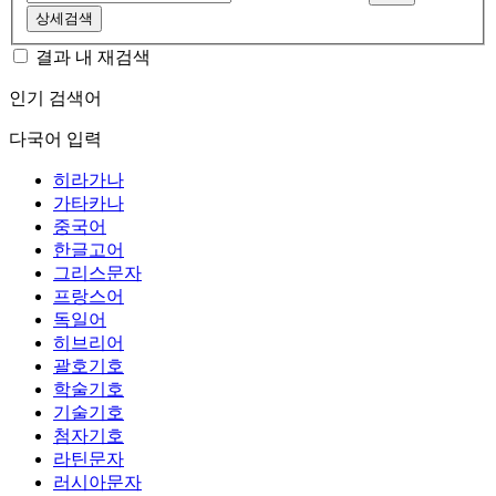
상세검색
결과 내 재검색
인기 검색어
다국어 입력
히라가나
가타카나
중국어
한글고어
그리스문자
프랑스어
독일어
히브리어
괄호기호
학술기호
기술기호
첨자기호
라틴문자
러시아문자