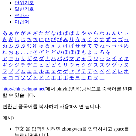
단위기호
일반기호
로마자
아랍어
あ
ぁ
か
が
さ
ざ
た
だ
な
は
ば
ぱ
ま
や
ゃ
ら
わ
ゎ
ん
い
ぃ
き
ぎ
し
じ
ち
ぢ
に
ひ
び
ぴ
み
り
う
ぅ
く
ぐ
す
ず
つ
づ
っ
ぬ
ふ
ぶ
ぷ
む
ゆ
ゅ
る
え
ぇ
け
げ
せ
ぜ
て
で
ね
へ
べ
ぺ
め
れ
お
ぉ
こ
ご
そ
ぞ
と
ど
の
ほ
ぼ
ぽ
も
よ
ょ
ろ
を
ア
ァ
カ
サ
ザ
タ
ダ
ナ
ハ
バ
パ
マ
ヤ
ャ
ラ
ワ
ヮ
ン
イ
ィ
キ
ギ
シ
ジ
チ
ヂ
ニ
ヒ
ビ
ピ
ミ
リ
ウ
ゥ
ク
グ
ス
ズ
ツ
ヅ
ッ
ヌ
フ
ブ
プ
ム
ユ
ュ
ル
エ
ェ
ケ
ゲ
セ
ゼ
テ
デ
ヘ
ベ
ペ
メ
レ
オ
ォ
コ
ゴ
ソ
ゾ
ト
ド
ノ
ホ
ボ
ポ
モ
ヨ
ョ
ロ
ヲ
―
http://chineseinput.net/
에서 pinyin(병음)방식으로 중국어를 변환
할 수 있습니다.
변환된 중국어를 복사하여 사용하시면 됩니다.
예시)
中文 을 입력하시려면
zhongwen
을 입력하시고 space를
누르시면됩니다.