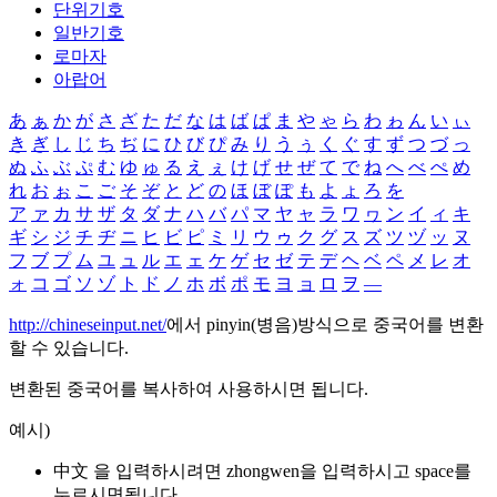
단위기호
일반기호
로마자
아랍어
あ
ぁ
か
が
さ
ざ
た
だ
な
は
ば
ぱ
ま
や
ゃ
ら
わ
ゎ
ん
い
ぃ
き
ぎ
し
じ
ち
ぢ
に
ひ
び
ぴ
み
り
う
ぅ
く
ぐ
す
ず
つ
づ
っ
ぬ
ふ
ぶ
ぷ
む
ゆ
ゅ
る
え
ぇ
け
げ
せ
ぜ
て
で
ね
へ
べ
ぺ
め
れ
お
ぉ
こ
ご
そ
ぞ
と
ど
の
ほ
ぼ
ぽ
も
よ
ょ
ろ
を
ア
ァ
カ
サ
ザ
タ
ダ
ナ
ハ
バ
パ
マ
ヤ
ャ
ラ
ワ
ヮ
ン
イ
ィ
キ
ギ
シ
ジ
チ
ヂ
ニ
ヒ
ビ
ピ
ミ
リ
ウ
ゥ
ク
グ
ス
ズ
ツ
ヅ
ッ
ヌ
フ
ブ
プ
ム
ユ
ュ
ル
エ
ェ
ケ
ゲ
セ
ゼ
テ
デ
ヘ
ベ
ペ
メ
レ
オ
ォ
コ
ゴ
ソ
ゾ
ト
ド
ノ
ホ
ボ
ポ
モ
ヨ
ョ
ロ
ヲ
―
http://chineseinput.net/
에서 pinyin(병음)방식으로 중국어를 변환
할 수 있습니다.
변환된 중국어를 복사하여 사용하시면 됩니다.
예시)
中文 을 입력하시려면
zhongwen
을 입력하시고 space를
누르시면됩니다.