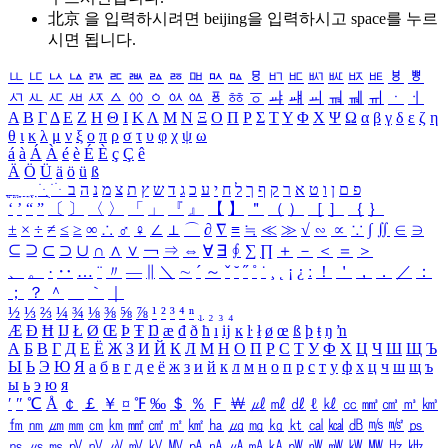
北京 을 입력하시려면
beijing
을 입력하시고 space를 누르
시면 됩니다.
ㅥ
ㅦ
ㅧ
ㅨ
ㅩ
ㅪ
ㅫ
ㅬ
ㅭ
ㅮ
ㅯ
ㅰ
ㅱ
ㅲ
ㅳ
ㅴ
ㅵ
ㅶ
ㅷ
ㅸ
ㅹ
ㅺ
ㅻ
ㅼ
ㅽ
ㅾ
ㅿ
ㆀ
ㆁ
ㆂ
ㆃ
ㆄ
ㆅ
ㆆ
ㆇ
ㆈ
ㆉ
ㆊ
ㆋ
ㆌ
ㆍ
ㆎ
Α
Β
Γ
Δ
Ε
Ζ
Η
Θ
Ι
Κ
Λ
Μ
Ν
Ξ
Ο
Π
Ρ
Σ
Τ
Υ
Φ
Χ
Ψ
Ω
α
β
γ
δ
ε
ζ
η
θ
ι
κ
λ
μ
ν
ξ
ο
π
ρ
σ
τ
υ
φ
χ
ψ
ω
á
à
Á
À
é
è
É
È
ç
Ç
ê
Ä
Ö
Ü
ä
ö
ü
ß
ְ
ֳ
ֲ
ֱ
ָ
ַ
ֵ
ֶ
ִ
ֹ
ּ
ֻ
ׂ
ׁ
ּ
ב
ה
נ
מ
צ
ת
ץ
ש
ד
ג
כ
ע
י
ח
ל
ך
ף
ק
ר
א
ט
ו
ן
ם
פ
‘
’
“
”
〔
〕
〈
〉
「
」
『
』
【
】
＂
（
）
［
］
｛
｝
±
×
÷
≠
≤
≥
∞
∴
♂
♀
∠
⊥
⌒
∂
∇
≡
≒
≪
≫
√
∽
∝
∵
∫
∬
∈
∋
⊆
⊇
⊂
⊃
∪
∩
∧
∨
￢
⇒
⇔
∀
∃
∮
∑
∏
＋
－
＜
＝
＞
、
。
·
‥
…
¨
〃
―
∥
＼
∼
´
～
ˇ
˘
˝
˚
˙
¸
˛
¡
¿
ː
！
＇
，
．
／
：
；
？
＾
＿
｀
｜
½
⅓
⅔
¼
¾
⅛
⅜
⅝
⅞
¹
²
³
⁴
ⁿ
₁
₂
₃
₄
Æ
Ð
Ħ
Ĳ
Ł
Ø
Œ
Þ
Ŧ
Ŋ
æ
đ
ð
ħ
ı
ĳ
ĸ
ŀ
ł
ø
œ
ß
þ
ŧ
ŋ
ŉ
А
Б
В
Г
Д
Е
Ё
Ж
З
И
Й
К
Л
М
Н
О
П
Р
С
Т
У
Ф
Х
Ц
Ч
Ш
Щ
Ъ
Ы
Ь
Э
Ю
Я
а
б
в
г
д
е
ё
ж
з
и
й
к
л
м
н
о
п
р
с
т
у
ф
х
ц
ч
ш
щ
ъ
ы
ь
э
ю
я
′
″
℃
Å
￠
￡
￥
¤
℉
‰
＄
％
Ｆ
￦
㎕
㎖
㎗
ℓ
㎘
㏄
㎣
㎤
㎥
㎦
㎙
㎚
㎛
㎜
㎝
㎞
㎟
㎠
㎡
㎢
㏊
㎍
㎎
㎏
㏏
㎈
㎉
㏈
㎧
㎨
㎰
㎱
㎲
㎳
㎴
㎵
㎶
㎷
㎸
㎹
㎀
㎁
㎂
㎃
㎄
㎺
㎻
㎽
㎾
㎿
㎐
㎑