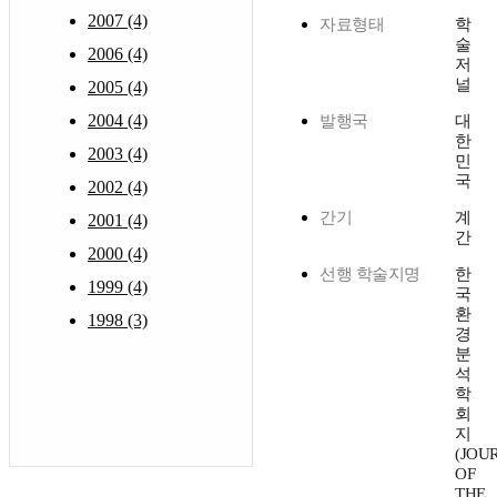
2007 (4)
자료형태
학
술
2006 (4)
저
널
2005 (4)
2004 (4)
발행국
대
한
2003 (4)
민
국
2002 (4)
간기
계
2001 (4)
간
2000 (4)
선행 학술지명
한
1999 (4)
국
환
1998 (3)
경
분
석
학
회
지
(JOU
OF
THE