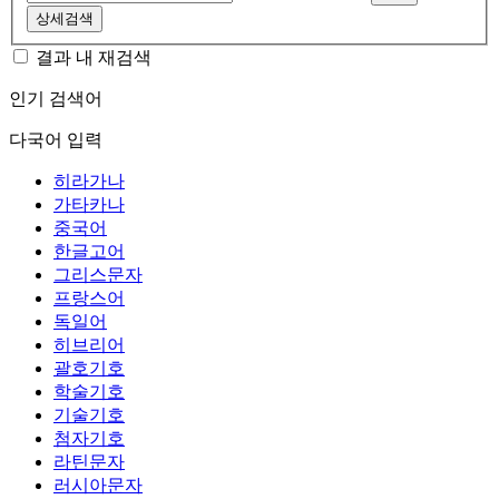
상세검색
결과 내 재검색
인기 검색어
다국어 입력
히라가나
가타카나
중국어
한글고어
그리스문자
프랑스어
독일어
히브리어
괄호기호
학술기호
기술기호
첨자기호
라틴문자
러시아문자