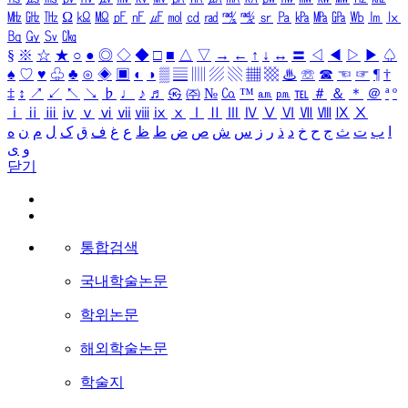
㎒
㎓
㎔
Ω
㏀
㏁
㎊
㎋
㎌
㏖
㏅
㎭
㎮
㎯
㏛
㎩
㎪
㎫
㎬
㏝
㏐
㏓
㏃
㏉
㏜
㏆
§
※
☆
★
○
●
◎
◇
◆
□
■
△
▽
→
←
↑
↓
↔
〓
◁
◀
▷
▶
♤
♠
♡
♥
♧
♣
⊙
◈
▣
◐
◑
▒
▤
▥
▨
▧
▦
▩
♨
☏
☎
☜
☞
¶
†
‡
↕
↗
↙
↖
↘
♭
♩
♪
♬
㉿
㈜
№
㏇
™
㏂
㏘
℡
＃
＆
＊
＠
ª
º
ⅰ
ⅱ
ⅲ
ⅳ
ⅴ
ⅵ
ⅶ
ⅷ
ⅸ
ⅹ
Ⅰ
Ⅱ
Ⅲ
Ⅳ
Ⅴ
Ⅵ
Ⅶ
Ⅷ
Ⅸ
Ⅹ
ا
ب
ت
ث
ج
ح
خ
د
ذ
ر
ز
س
ش
ص
ض
ط
ظ
ع
غ
ف
ق
ک
ل
م
ن
ه
و
ی
닫기
통합검색
국내학술논문
학위논문
해외학술논문
학술지