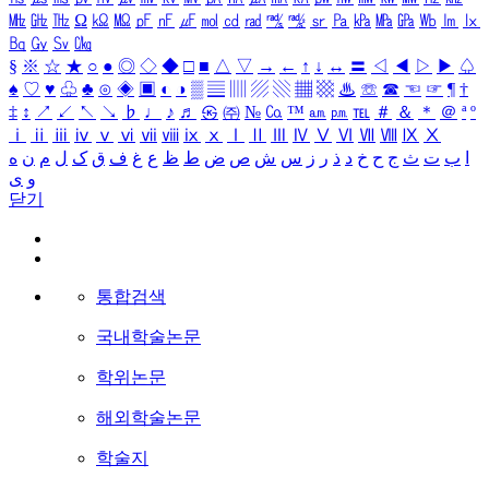
㎒
㎓
㎔
Ω
㏀
㏁
㎊
㎋
㎌
㏖
㏅
㎭
㎮
㎯
㏛
㎩
㎪
㎫
㎬
㏝
㏐
㏓
㏃
㏉
㏜
㏆
§
※
☆
★
○
●
◎
◇
◆
□
■
△
▽
→
←
↑
↓
↔
〓
◁
◀
▷
▶
♤
♠
♡
♥
♧
♣
⊙
◈
▣
◐
◑
▒
▤
▥
▨
▧
▦
▩
♨
☏
☎
☜
☞
¶
†
‡
↕
↗
↙
↖
↘
♭
♩
♪
♬
㉿
㈜
№
㏇
™
㏂
㏘
℡
＃
＆
＊
＠
ª
º
ⅰ
ⅱ
ⅲ
ⅳ
ⅴ
ⅵ
ⅶ
ⅷ
ⅸ
ⅹ
Ⅰ
Ⅱ
Ⅲ
Ⅳ
Ⅴ
Ⅵ
Ⅶ
Ⅷ
Ⅸ
Ⅹ
ا
ب
ت
ث
ج
ح
خ
د
ذ
ر
ز
س
ش
ص
ض
ط
ظ
ع
غ
ف
ق
ک
ل
م
ن
ه
و
ی
닫기
통합검색
국내학술논문
학위논문
해외학술논문
학술지