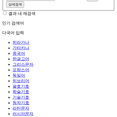
상세검색
결과 내 재검색
인기 검색어
다국어 입력
히라가나
가타카나
중국어
한글고어
그리스문자
프랑스어
독일어
히브리어
괄호기호
학술기호
기술기호
첨자기호
라틴문자
러시아문자