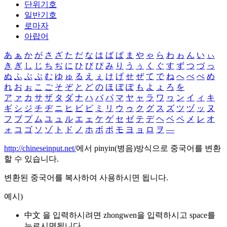
단위기호
일반기호
로마자
아랍어
あ
ぁ
か
が
さ
ざ
た
だ
な
は
ば
ぱ
ま
や
ゃ
ら
わ
ゎ
ん
い
ぃ
き
ぎ
し
じ
ち
ぢ
に
ひ
び
ぴ
み
り
う
ぅ
く
ぐ
す
ず
つ
づ
っ
ぬ
ふ
ぶ
ぷ
む
ゆ
ゅ
る
え
ぇ
け
げ
せ
ぜ
て
で
ね
へ
べ
ぺ
め
れ
お
ぉ
こ
ご
そ
ぞ
と
ど
の
ほ
ぼ
ぽ
も
よ
ょ
ろ
を
ア
ァ
カ
サ
ザ
タ
ダ
ナ
ハ
バ
パ
マ
ヤ
ャ
ラ
ワ
ヮ
ン
イ
ィ
キ
ギ
シ
ジ
チ
ヂ
ニ
ヒ
ビ
ピ
ミ
リ
ウ
ゥ
ク
グ
ス
ズ
ツ
ヅ
ッ
ヌ
フ
ブ
プ
ム
ユ
ュ
ル
エ
ェ
ケ
ゲ
セ
ゼ
テ
デ
ヘ
ベ
ペ
メ
レ
オ
ォ
コ
ゴ
ソ
ゾ
ト
ド
ノ
ホ
ボ
ポ
モ
ヨ
ョ
ロ
ヲ
―
http://chineseinput.net/
에서 pinyin(병음)방식으로 중국어를 변환
할 수 있습니다.
변환된 중국어를 복사하여 사용하시면 됩니다.
예시)
中文 을 입력하시려면
zhongwen
을 입력하시고 space를
누르시면됩니다.