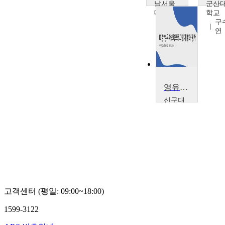
남서울
군산
대학교
학교
도미
구
향
연
영유아보육프로그램 개발과 평가
신구대
학교
정우
영
고객센터 (평일: 09:00~18:00)
1599-3122