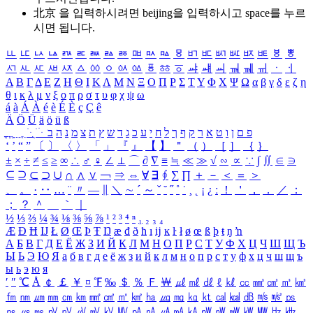
北京 을 입력하시려면
beijing
을 입력하시고 space를 누르
시면 됩니다.
ㅥ
ㅦ
ㅧ
ㅨ
ㅩ
ㅪ
ㅫ
ㅬ
ㅭ
ㅮ
ㅯ
ㅰ
ㅱ
ㅲ
ㅳ
ㅴ
ㅵ
ㅶ
ㅷ
ㅸ
ㅹ
ㅺ
ㅻ
ㅼ
ㅽ
ㅾ
ㅿ
ㆀ
ㆁ
ㆂ
ㆃ
ㆄ
ㆅ
ㆆ
ㆇ
ㆈ
ㆉ
ㆊ
ㆋ
ㆌ
ㆍ
ㆎ
Α
Β
Γ
Δ
Ε
Ζ
Η
Θ
Ι
Κ
Λ
Μ
Ν
Ξ
Ο
Π
Ρ
Σ
Τ
Υ
Φ
Χ
Ψ
Ω
α
β
γ
δ
ε
ζ
η
θ
ι
κ
λ
μ
ν
ξ
ο
π
ρ
σ
τ
υ
φ
χ
ψ
ω
á
à
Á
À
é
è
É
È
ç
Ç
ê
Ä
Ö
Ü
ä
ö
ü
ß
ְ
ֳ
ֲ
ֱ
ָ
ַ
ֵ
ֶ
ִ
ֹ
ּ
ֻ
ׂ
ׁ
ּ
ב
ה
נ
מ
צ
ת
ץ
ש
ד
ג
כ
ע
י
ח
ל
ך
ף
ק
ר
א
ט
ו
ן
ם
פ
‘
’
“
”
〔
〕
〈
〉
「
」
『
』
【
】
＂
（
）
［
］
｛
｝
±
×
÷
≠
≤
≥
∞
∴
♂
♀
∠
⊥
⌒
∂
∇
≡
≒
≪
≫
√
∽
∝
∵
∫
∬
∈
∋
⊆
⊇
⊂
⊃
∪
∩
∧
∨
￢
⇒
⇔
∀
∃
∮
∑
∏
＋
－
＜
＝
＞
、
。
·
‥
…
¨
〃
―
∥
＼
∼
´
～
ˇ
˘
˝
˚
˙
¸
˛
¡
¿
ː
！
＇
，
．
／
：
；
？
＾
＿
｀
｜
½
⅓
⅔
¼
¾
⅛
⅜
⅝
⅞
¹
²
³
⁴
ⁿ
₁
₂
₃
₄
Æ
Ð
Ħ
Ĳ
Ł
Ø
Œ
Þ
Ŧ
Ŋ
æ
đ
ð
ħ
ı
ĳ
ĸ
ŀ
ł
ø
œ
ß
þ
ŧ
ŋ
ŉ
А
Б
В
Г
Д
Е
Ё
Ж
З
И
Й
К
Л
М
Н
О
П
Р
С
Т
У
Ф
Х
Ц
Ч
Ш
Щ
Ъ
Ы
Ь
Э
Ю
Я
а
б
в
г
д
е
ё
ж
з
и
й
к
л
м
н
о
п
р
с
т
у
ф
х
ц
ч
ш
щ
ъ
ы
ь
э
ю
я
′
″
℃
Å
￠
￡
￥
¤
℉
‰
＄
％
Ｆ
￦
㎕
㎖
㎗
ℓ
㎘
㏄
㎣
㎤
㎥
㎦
㎙
㎚
㎛
㎜
㎝
㎞
㎟
㎠
㎡
㎢
㏊
㎍
㎎
㎏
㏏
㎈
㎉
㏈
㎧
㎨
㎰
㎱
㎲
㎳
㎴
㎵
㎶
㎷
㎸
㎹
㎀
㎁
㎂
㎃
㎄
㎺
㎻
㎽
㎾
㎿
㎐
㎑