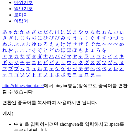
단위기호
일반기호
로마자
아랍어
あ
ぁ
か
が
さ
ざ
た
だ
な
は
ば
ぱ
ま
や
ゃ
ら
わ
ゎ
ん
い
ぃ
き
ぎ
し
じ
ち
ぢ
に
ひ
び
ぴ
み
り
う
ぅ
く
ぐ
す
ず
つ
づ
っ
ぬ
ふ
ぶ
ぷ
む
ゆ
ゅ
る
え
ぇ
け
げ
せ
ぜ
て
で
ね
へ
べ
ぺ
め
れ
お
ぉ
こ
ご
そ
ぞ
と
ど
の
ほ
ぼ
ぽ
も
よ
ょ
ろ
を
ア
ァ
カ
サ
ザ
タ
ダ
ナ
ハ
バ
パ
マ
ヤ
ャ
ラ
ワ
ヮ
ン
イ
ィ
キ
ギ
シ
ジ
チ
ヂ
ニ
ヒ
ビ
ピ
ミ
リ
ウ
ゥ
ク
グ
ス
ズ
ツ
ヅ
ッ
ヌ
フ
ブ
プ
ム
ユ
ュ
ル
エ
ェ
ケ
ゲ
セ
ゼ
テ
デ
ヘ
ベ
ペ
メ
レ
オ
ォ
コ
ゴ
ソ
ゾ
ト
ド
ノ
ホ
ボ
ポ
モ
ヨ
ョ
ロ
ヲ
―
http://chineseinput.net/
에서 pinyin(병음)방식으로 중국어를 변환
할 수 있습니다.
변환된 중국어를 복사하여 사용하시면 됩니다.
예시)
中文 을 입력하시려면
zhongwen
을 입력하시고 space를
누르시면됩니다.