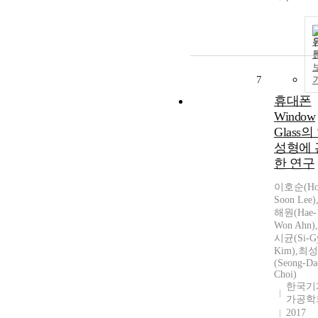
7
휴대폰
Window
Glass의
성형에 
한 연구
이호순(Ho
Soon Lee)
해원(Hae-
Won Ahn)
시균(Si-G
Kim),최
(Seong-Da
Choi)
한국기
가공학
2017