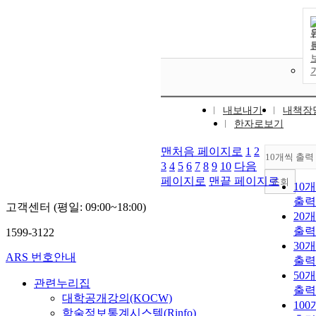
내보내기
내책장
한자로보기
맨처음 페이지로
1
2
10개씩 출력
3
4
5
6
7
8
9
10
다음
페이지로
맨끝 페이지로
조회
10
출력
고객센터 (평일: 09:00~18:00)
20
출력
1599-3122
30
ARS 번호안내
출력
50
관련누리집
출력
대학공개강의(KOCW)
10
학술정보통계시스템(Rinfo)