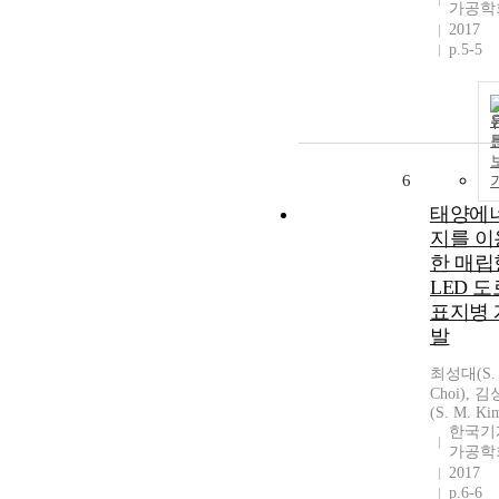
가공학
2017
p.5-5
6
태양에
지를 이
한 매립
LED 도
표지병 
발
최성대(S. 
Choi), 
(S. M. Ki
한국기
가공학
2017
p.6-6