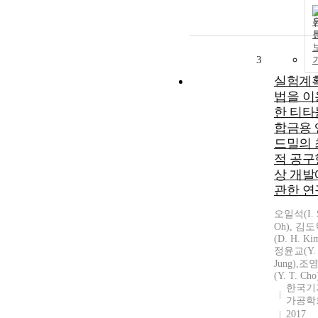
3
실험계
법을 이
한 티타
합금용 
드밀의 
적 공구
상 개발
관한 연
오일석(I. 
Oh), 김
(D. H. Ki
정윤교(Y. 
Jung),조
(Y. T. Cho
한국기
가공학
2017