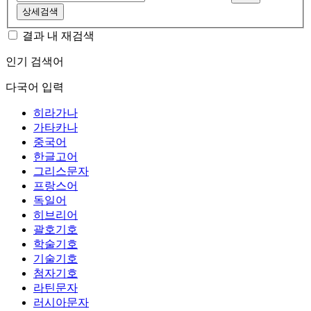
상세검색
결과 내 재검색
인기 검색어
다국어 입력
히라가나
가타카나
중국어
한글고어
그리스문자
프랑스어
독일어
히브리어
괄호기호
학술기호
기술기호
첨자기호
라틴문자
러시아문자