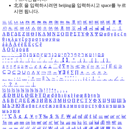
北京 을 입력하시려면
beijing
을 입력하시고 space를 누르
시면 됩니다.
ㅥ
ㅦ
ㅧ
ㅨ
ㅩ
ㅪ
ㅫ
ㅬ
ㅭ
ㅮ
ㅯ
ㅰ
ㅱ
ㅲ
ㅳ
ㅴ
ㅵ
ㅶ
ㅷ
ㅸ
ㅹ
ㅺ
ㅻ
ㅼ
ㅽ
ㅾ
ㅿ
ㆀ
ㆁ
ㆂ
ㆃ
ㆄ
ㆅ
ㆆ
ㆇ
ㆈ
ㆉ
ㆊ
ㆋ
ㆌ
ㆍ
ㆎ
Α
Β
Γ
Δ
Ε
Ζ
Η
Θ
Ι
Κ
Λ
Μ
Ν
Ξ
Ο
Π
Ρ
Σ
Τ
Υ
Φ
Χ
Ψ
Ω
α
β
γ
δ
ε
ζ
η
θ
ι
κ
λ
μ
ν
ξ
ο
π
ρ
σ
τ
υ
φ
χ
ψ
ω
á
à
Á
À
é
è
É
È
ç
Ç
ê
Ä
Ö
Ü
ä
ö
ü
ß
ְ
ֳ
ֲ
ֱ
ָ
ַ
ֵ
ֶ
ִ
ֹ
ּ
ֻ
ׂ
ׁ
ּ
ב
ה
נ
מ
צ
ת
ץ
ש
ד
ג
כ
ע
י
ח
ל
ך
ף
ק
ר
א
ט
ו
ן
ם
פ
‘
’
“
”
〔
〕
〈
〉
「
」
『
』
【
】
＂
（
）
［
］
｛
｝
±
×
÷
≠
≤
≥
∞
∴
♂
♀
∠
⊥
⌒
∂
∇
≡
≒
≪
≫
√
∽
∝
∵
∫
∬
∈
∋
⊆
⊇
⊂
⊃
∪
∩
∧
∨
￢
⇒
⇔
∀
∃
∮
∑
∏
＋
－
＜
＝
＞
、
。
·
‥
…
¨
〃
―
∥
＼
∼
´
～
ˇ
˘
˝
˚
˙
¸
˛
¡
¿
ː
！
＇
，
．
／
：
；
？
＾
＿
｀
｜
½
⅓
⅔
¼
¾
⅛
⅜
⅝
⅞
¹
²
³
⁴
ⁿ
₁
₂
₃
₄
Æ
Ð
Ħ
Ĳ
Ł
Ø
Œ
Þ
Ŧ
Ŋ
æ
đ
ð
ħ
ı
ĳ
ĸ
ŀ
ł
ø
œ
ß
þ
ŧ
ŋ
ŉ
А
Б
В
Г
Д
Е
Ё
Ж
З
И
Й
К
Л
М
Н
О
П
Р
С
Т
У
Ф
Х
Ц
Ч
Ш
Щ
Ъ
Ы
Ь
Э
Ю
Я
а
б
в
г
д
е
ё
ж
з
и
й
к
л
м
н
о
п
р
с
т
у
ф
х
ц
ч
ш
щ
ъ
ы
ь
э
ю
я
′
″
℃
Å
￠
￡
￥
¤
℉
‰
＄
％
Ｆ
￦
㎕
㎖
㎗
ℓ
㎘
㏄
㎣
㎤
㎥
㎦
㎙
㎚
㎛
㎜
㎝
㎞
㎟
㎠
㎡
㎢
㏊
㎍
㎎
㎏
㏏
㎈
㎉
㏈
㎧
㎨
㎰
㎱
㎲
㎳
㎴
㎵
㎶
㎷
㎸
㎹
㎀
㎁
㎂
㎃
㎄
㎺
㎻
㎽
㎾
㎿
㎐
㎑