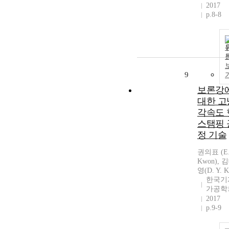
2017
p.8-8
9
보론강
대한 고
각속도 
스탬핑 
정 기술
권의표 (E.
Kwon), 
영(D. Y. K
한국기
가공학
2017
p.9-9