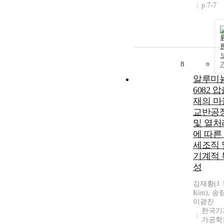
p.7-7
8
알루미
6082 
재의 마
교반공
및 열처
에 따른
세조직 
기계적 
성
김재황(J. 
Kim), 송
이광진
한국기
가공학