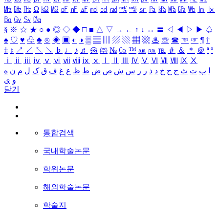
㎒
㎓
㎔
Ω
㏀
㏁
㎊
㎋
㎌
㏖
㏅
㎭
㎮
㎯
㏛
㎩
㎪
㎫
㎬
㏝
㏐
㏓
㏃
㏉
㏜
㏆
§
※
☆
★
○
●
◎
◇
◆
□
■
△
▽
→
←
↑
↓
↔
〓
◁
◀
▷
▶
♤
♠
♡
♥
♧
♣
⊙
◈
▣
◐
◑
▒
▤
▥
▨
▧
▦
▩
♨
☏
☎
☜
☞
¶
†
‡
↕
↗
↙
↖
↘
♭
♩
♪
♬
㉿
㈜
№
㏇
™
㏂
㏘
℡
＃
＆
＊
＠
ª
º
ⅰ
ⅱ
ⅲ
ⅳ
ⅴ
ⅵ
ⅶ
ⅷ
ⅸ
ⅹ
Ⅰ
Ⅱ
Ⅲ
Ⅳ
Ⅴ
Ⅵ
Ⅶ
Ⅷ
Ⅸ
Ⅹ
ا
ب
ت
ث
ج
ح
خ
د
ذ
ر
ز
س
ش
ص
ض
ط
ظ
ع
غ
ف
ق
ک
ل
م
ن
ه
و
ی
닫기
통합검색
국내학술논문
학위논문
해외학술논문
학술지