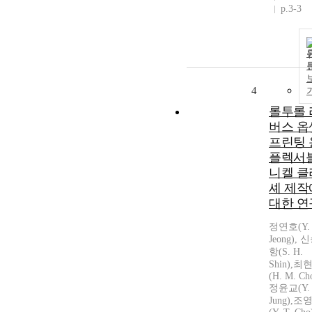
p.3-3
4
롤투롤 
버스 옵
프린팅 
플렉서
니켈 클
셰 제작
대한 연
정연호(Y. 
Jeong), 
항(S. H.
Shin),최
(H. M. Cho
정윤교(Y. 
Jung),조