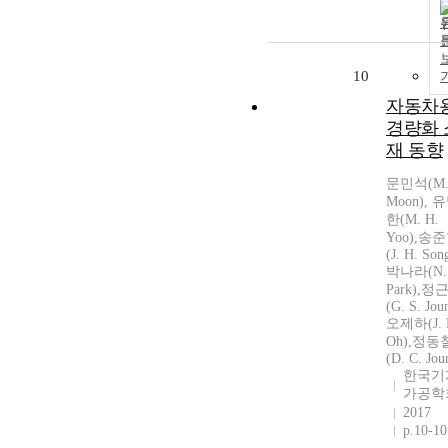
10
자동차
경량화 
재 동향
문민석(M. 
Moon), 
한(M. H.
Yoo),송
(J. H. Son
박나라(N. 
Park),정
(G. S. Jou
오제하(J. 
Oh),정동
(D. C. Jou
한국기
가공학
2017
p.10-10