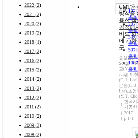
2022 (2)
CMT용
조회
10
방식을 
2021 (2)
출력
용한 적
2020 (2)
20
공정에
출력
2019 (2)
비드 형
30
에 관한
2018 (1)
출력
구
50
2017 (2)
출력
송상은(S. 
2016 (2)
10
Song), 
교(Y. G.
출력
2015 (2)
Jung),이
2014 (2)
(C. J. Lee
은진(E. J.
2013 (2)
Lee),조
(Y. T. Cho
2012 (2)
한국기
2011 (2)
가공학
2017
2010 (2)
p.1-1
2009 (3)
2008 (2)