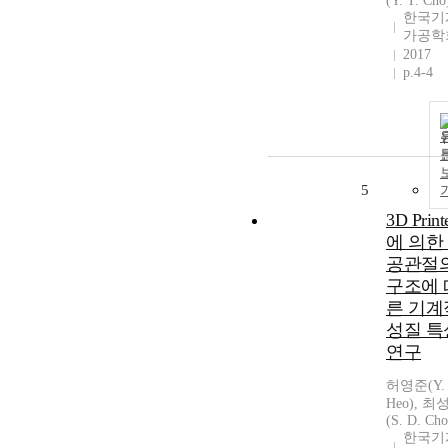
(Y. T. Cho
한국기
가공학
2017
p.4-4
5
3D Print
에 의한
공관절
구조에 
른 기계
성질 특
연구
허영준(Y. 
Heo), 최
(S. D. Cho
한국기