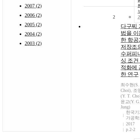
2007 (2)
2006 (2)
2
2005 (2)
다구찌 
법을 이
2004 (2)
한 항공
2003 (2)
저장조
수퍼피
싱 조건
적화에 
한 연구
최수현(S. 
Choi), 
(Y. T. Ch
윤교(Y. G
Jung)
한국기
가공학
2017
p.2-2