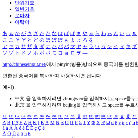
단위기호
일반기호
로마자
아랍어
あ
ぁ
か
が
さ
ざ
た
だ
な
は
ば
ぱ
ま
や
ゃ
ら
わ
ゎ
ん
い
ぃ
き
こ
ご
そ
ぞ
と
ど
の
ほ
ぼ
ぽ
も
よ
ょ
ろ
を
ア
ァ
カ
サ
ザ
タ
ダ
ナ
ハ
バ
パ
マ
ヤ
ャ
ラ
ワ
ヮ
ン
イ
ィ
キ
ギ
ソ
ゾ
ト
ド
ノ
ホ
ボ
ポ
モ
ヨ
ョ
ロ
ヲ
―
http://chineseinput.net/
에서 pinyin(병음)방식으로 중국어를 변환
변환된 중국어를 복사하여 사용하시면 됩니다.
예시)
中文 을 입력하시려면
zhongwen
을 입력하시고 space를
北京 을 입력하시려면
beijing
을 입력하시고 space를 누르
ㅥ
ㅦ
ㅧ
ㅨ
ㅩ
ㅪ
ㅫ
ㅬ
ㅭ
ㅮ
ㅯ
ㅰ
ㅱ
ㅲ
ㅳ
ㅴ
ㅵ
ㅶ
ㅷ
ㅸ
ㅹ
ㅺ
Α
Β
Γ
Δ
Ε
Ζ
Η
Θ
Ι
Κ
Λ
Μ
Ν
Ξ
Ο
Π
Ρ
Σ
Τ
Υ
Φ
Χ
Ψ
Ω
α
β
γ
δ
ε
ζ
η
á
à
Á
À
é
è
É
È
ç
Ç
ê
Ä
Ö
Ü
ä
ö
ü
ß