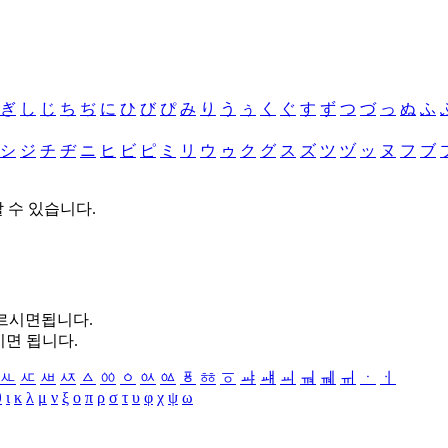
ぎ
し
じ
ち
ぢ
に
ひ
び
ぴ
み
り
う
ぅ
く
ぐ
す
ず
つ
づ
っ
ぬ
ふ
シ
ジ
チ
ヂ
ニ
ヒ
ビ
ピ
ミ
リ
ウ
ゥ
ク
グ
ス
ズ
ツ
ヅ
ッ
ヌ
フ
ブ
할 수 있습니다.
누르시면됩니다.
시면 됩니다.
ㅻ
ㅼ
ㅽ
ㅾ
ㅿ
ㆀ
ㆁ
ㆂ
ㆃ
ㆄ
ㆅ
ㆆ
ㆇ
ㆈ
ㆉ
ㆊ
ㆋ
ㆌ
ㆍ
ㆎ
θ
ι
κ
λ
μ
ν
ξ
ο
π
ρ
σ
τ
υ
φ
χ
ψ
ω