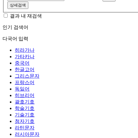
상세검색
결과 내 재검색
인기 검색어
다국어 입력
히라가나
가타카나
중국어
한글고어
그리스문자
프랑스어
독일어
히브리어
괄호기호
학술기호
기술기호
첨자기호
라틴문자
러시아문자