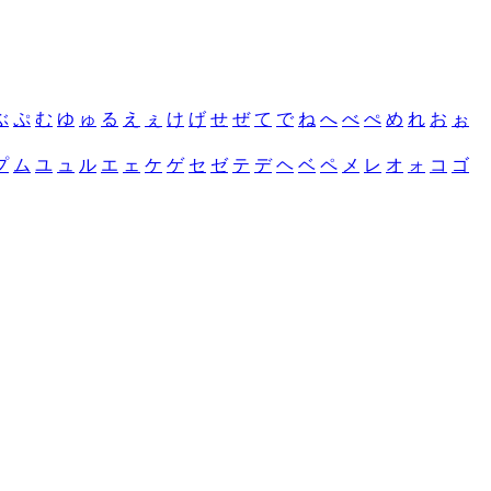
ぶ
ぷ
む
ゆ
ゅ
る
え
ぇ
け
げ
せ
ぜ
て
で
ね
へ
べ
ぺ
め
れ
お
ぉ
プ
ム
ユ
ュ
ル
エ
ェ
ケ
ゲ
セ
ゼ
テ
デ
ヘ
ベ
ペ
メ
レ
オ
ォ
コ
ゴ